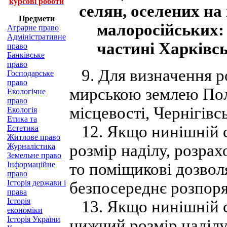
курсові роботи
селян, оселених на
Предмети
малоросійських: 
Аграрне право
Адміністративне
частині Харківсь
право
Банківське
право
9. Для визначення ро
Господарське
право
мирською землею Полт
Екологічне
право
місцевості, Чернігівсь
Екологія
Етика та
12. Якщо нинішній с
Естетика
Житлове право
розмір наділу, розрах
Журналістика
Земельне право
Інформаційне
то поміщикові дозволя
право
Історія держави і
безпосереднє розпоря
права
Історія
13. Якщо нинішній с
економіки
Історія України
нижчий розмір наділу