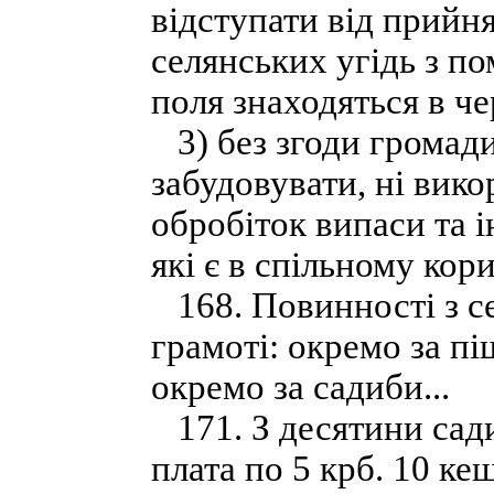
відступати від прийн
селянських угідь з п
поля знаходяться в ч
3) без згоди громади
забудовувати, ні вик
обробіток випаси та і
які є в спільному кори
168. Повинності з се
грамоті: окремо за піш
окремо за садиби...
171. З десятини сади
плата по 5 крб. 10 ке