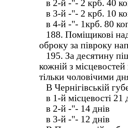
в 2-й -"- 2 крб. 40 ко
в 3-й -"- 2 крб. 10 ко
в 4-й -"- 1крб. 80 ко
188. Поміщикові над
оброку за півроку на
195. За десятину піш
кожній з місцевостей
тільки чоловічими дня
В Чернігівській губе
в 1-й місцевості 21 
в 2-й -"- 14 днів
в 3-й -"- 12 днів