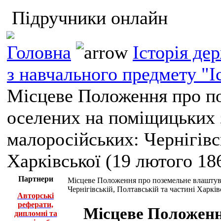
Підручники онлайн
Головна
Історія де
з навчального предмету "І
Місцеве Положення про по
оселених на поміщицьких 
малоросійських: Чернігівс
Харківської (19 лютого 186
Партнери
Місцеве Положення про поземельне влаштува
Чернігівській, Полтавській та частині Харків
Авторські
реферати,
Місцеве Положенн
дипломні та