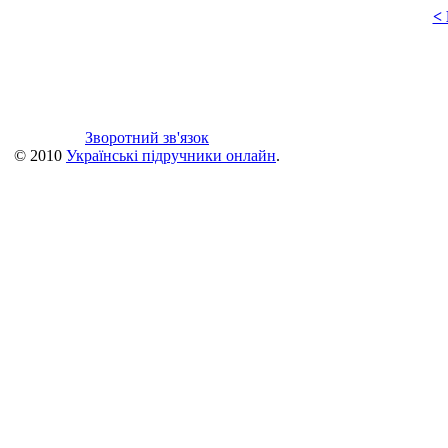
<
Зворотний зв'язок
© 2010
Українські підручники онлайн
.