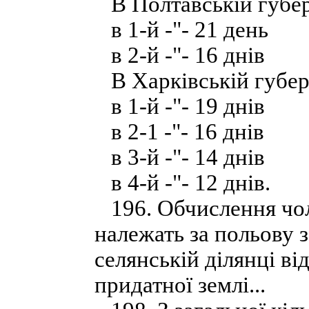
В Полтавській губер
в 1-й -"- 21 день
в 2-й -"- 16 днів
В Харківській губерн
в 1-й -"- 19 днів
в 2-1 -"- 16 днів
в 3-й -"- 14 днів
в 4-й -"- 12 днів.
196. Обчислення чол
належать за польову 
селянській ділянці від
придатної землі...