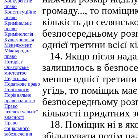
Конкурентне
право
громаду..., то поміщ
Конституційне
право
кількість до селянськ
Кримінальне
право
безпосередньому роз
Кримінологія
Культурологія
однієї третини всієї к
Менеджмент
Міжнародне
14. Якщо після наданн
право
Нотаріат
залишилось в безпос
Ораторське
мистецтво
менше однієї третини
Педагогіка
Податкове право
угідь, то поміщик ма
Політологія
Порівняльне
безпосередньому розп
правознавство
Право
кількості придатних з
інтелектуальної
власності
18. Поміщик ні в яко
Право
соціального
збільшувати потім над
забезпечення