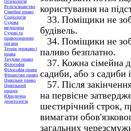
Психологія
користування на підс
Релігієзнавство
Сімейне право
33. Поміщики не зобо
Соціологія
Судова
медицина
будівель.
Судові та
правоохоронні
34. Поміщики не зобо
органи
Теорія держави і
паливо безплатно.
права
Трудове право
37. Кожна сімейна ді
Філософія
Філософія права
садиби, або з садиби 
Фінансове право
Цивільне право
57. Після закінчення
Цивільний
процес
на первісне затвердже
Юридична
деонтологія
шестирічний строк, 
вимагати обов'язково
загальних черезсмужн