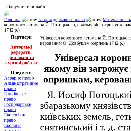
Підручники онлайн
Головна
Історія держави і права
Матеріали з н
коронного гетьмана Й. Потоцького, в якому він загрожує кар
1742 р.)
Партнери
Універсал коронного гетьмана Й. Потоцького
керованим О. Довбушем (серпень 1742 р.)
Авторські
реферати,
Універсал коронн
дипломні та
курсові роботи
якому він загрожує 
Предмети
опришкам, керовани
Аграрне право
Адміністративне
право
Я, Иосиф Потоцький з
Банківське
право
збаразькому князівств
Господарське
право
київських земель, ге
Екологічне
право
снятинський і т. д. ст
Екологія
Етика та