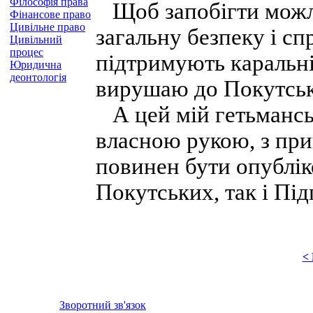
Філософія права
Щоб запобігти можлив
Фінансове право
Цивільне право
загальну безпеку і сп
Цивільний
процес
підтримують каральні
Юридична
деонтологія
вирушаю до Покутсько
А цей мій гетьмансь
власною рукою, з пр
повинен бути опубліко
Покутських, так і Під
<
Зворотний зв'язок