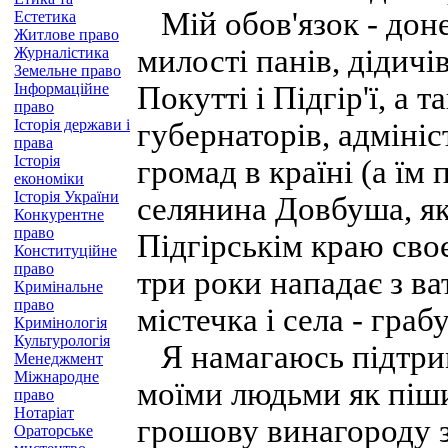
Мій обов'язок - доне
Естетика
Житлове право
милості панів, дідичі
Журналістика
Земельне право
Інформаційне
Покутті і Підгір'ї, а т
право
Історія держави і
губернаторів, адмініс
права
Історія
громад в країні (а їм
економіки
Історія України
селянина Довбуша, як
Конкурентне
право
Підгірськім краю своє
Конституційне
право
три роки нападає з в
Кримінальне
право
містечка і села - граб
Кримінологія
Культурологія
Я намагаюсь підтрим
Менеджмент
Міжнародне
моїми людьми як піши
право
Нотаріат
грошову винагороду з
Ораторське