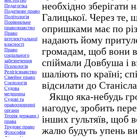
мистецтво
необхідно зберігати н
Педагогіка
Податкове право
Галицької. Через те, 
Політологія
Порівняльне
опришками має по різн
правознавство
Право
надають йому притуло
інтелектуальної
власності
громадам, щоб вони 
Право
соціального
спіймали Довбуша і в
забезпечення
Психологія
шаліють по країні; с
Релігієзнавство
Сімейне право
відсилати до Станісла
Соціологія
Судова
медицина
Якщо яка-небудь гро
Судові та
правоохоронні
нагодує, зробить пере
органи
Теорія держави і
інших гультяїв, щоб в
права
Трудове право
жалю будуть упень в
Філософія