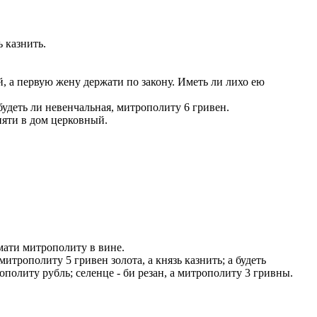
 казнить.
, а первую жену держати по закону. Иметь ли лихо ею
будеть ли невенчальная, митрополиту 6 гривен.
няти в дом церковный.
 мати митрополиту в вине.
итрополиту 5 гривен золота, а князь казнить; а будеть
ополиту рубль; селенце - би резан, а митрополиту 3 гривны.