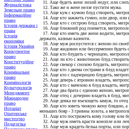
11. Аще будеть жене лихий недуг, или слепа,
Журналістика
12. Тако же и жене нелзе пустити мужа.
Земельне право
13. Аще кум с кумою блуд створить, митроп
Інформаційне
14. Аще кто зажжеть гумно, или двор, или и
право
15. Аще кто с сестрою блуд створить, митро
Історія держави і
16. Аще ближний род поимется, митрополит
права
17. Аще кто иметь две жени водити, митропо
Історія
держати, казнью казнити.
економіки
18. Аще муж роспустится с женою по своей в
Історія України
19. Аще жидовин или бессерменин будеть с
Конкурентне
20. Аще кто блудить с черницею, митропол
право
21. Аще ли кто с животиною блуд створить,
Конституційне
22. Аще свекор с снохою блудить, митропол
право
23. Аще кто з двема сестрами в блуд владет
Кримінальне
24. Аще кто с падчерицею блудить, митроп
право
25. Аще деверь с ятровию владеть, митропо
Кримінологія
26. Аще кто с мачехою в блуд владеть, мит
Культурологія
27. Аще два брата с единою женою, митропо
Менеджмент
28. Аще отец с дочерию владеть в блуд, ми
Міжнародне
29. Аще девка не въехощеть замуж, то отец 
право
30. Аще кто зоветь чюжую жену блядию, а буд
Нотаріат
меньших бояр - 3 гривны золота, а митрополи
Ораторське
31. Аще кто пострижеть кому голову или бор
мистецтво
32. Аще муж иметь красти конопле или лен 
Педагогіка
33. Аще муж крадеть белыа порты, или порт