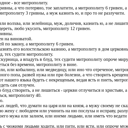
дное - все митрополиту.
ивны, а что потеряно, тое заплатити, а митрополиту 6 гривен, а 
итрополиту 3 гривны, а муж казнить ю, и про то не разлучити.
.
ли волхва, или зелейница, муж, доличив, казнить ю, а не лишит
ереть, любо укусить, митрополиту 12 гривен.
ривны.
ен на виноватой.
й по закону, а митрополиту 6 гривен.
азнять его волостельскою казнию, а митрополиту в дом церковн
д, тех судити митрополиту.
урница, а впадуть в блуд, тех судити митрополиту опроче миру, 
ться без времени, митрополиту в вине.
ли, или кобылину, или медведицу, или ино что отреченое, митроп
ого попа, развей нужа или при болезни, а что створить крещень
 нашего языка будеть с некрещеным, ведая ясть и пиеть, митроп
удеть сам отлучен.
луд створить, а не лишиться - церкви отлучиться и христьян, а
ься, митрополиту 40.
ю.
х людей, что думати на царя или на князя, а мужу своему не ска
ою жену с любодеем или учинить на ню послухы и исправу, разл
оего мужа или залием, или инеми людьми, или иметь что ведати 
ть с чюжими людьми ходити, или пити, или ясти, или опроче муже