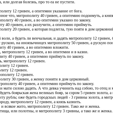
 или долгая болезнь, про то еа не пустити.
олиту 12 гривен, а опитемии указание от бога.
ное что, митрополиту 40 гривен, а опитемию подоимуть, а князь
политу 40 гривен, а во опитемии указано по закону.
у 40 гривен, а их разлучити, а опитемию приймуть.
литу 20 гривен, а которая подлегла, тую пояти в дом церковний
оли, а будеть ли венчальная, и дадять митрополиту 12 гривен, 
 рускою, на иноязычницех митрополиту 50 гривен, а рускую по
иту 40 гривен, а во опитемию вложити.
 митрополиту 12 гривен, а во опитемии и в казни.
иту 40 гривен, а опитемию приймуть по закону.
ь, митрополиту 12 гривен.
олиту 12 гривен.
литу 12 гривен.
рополиту 12 гривен.
литу 30 гривен, а женку поняти в дом церковный.
трополиту 40 гривен, а опитемию приймуть по закону.
и мати силою дадять. А что девка учинить над собою, то отец и
еть боярьская жена великых бояр, за сором 5 гривен золота, а м
ту рубль; оже будеть городскых людей - 3 гривны золота, а митр
оду, митрополиту 12 гривен, а князь казнить.
и всякое жито, митрополиту 12 гривен. Тако же и женка.
ища, или полотны, и митрополиту 3 гривны, а тако же и женка.