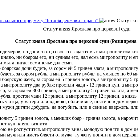
авчального предмету "Історія держави і права"
Статут кн
Статут князя Ярослава про церковні суди
Статут князя Ярослава про церковні суди (Розширена 
лодимеров, по данию отца своего сгадал есмь с митрополитом к
 князю, ни бояром его, ни судиям его, дал есмь митрополиту и 
и мыта нигде; осминечье дал есми.
оярская дочи будеть, за сором ей 5 гривен злата, а митрополиту 
удеть, за сором рубль, а митрополиту рубль; на умыцех по 60 ми
оярскую жену, за сором ей 5 гривен золота, а митрополиту 5 гри
 а митрополиту два рубля; простыи чади - 12 гривен кун, а митро
, за сором ей 300 гривен, а митрополиту 5 гривен золота, а мен
бля, простои чади 12 гривен, а митрополиту 12 гривен, а князь 
ь у отца, у матери или вдовою, обличивше, пояти ю в дом церк
 мужи дитяти добудеть, да погубить, или в свиньи ввержеть, или
литу 5 гривен золота, а менших бояр - гривна золота, а нарочит
ет кун, князь казнити.
ю не роспустится, митрополиту вина, молодую поняти в дом цер
ыи муж или иметь блясти от мужа, ту жену поняти в дом церков