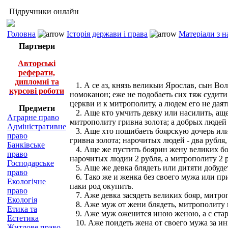
Підручники онлайн
Головна
Історія держави і права
Матеріали з н
Партнери
Авторські
реферати,
дипломні та
1. А се аз, князь великыи Ярослав, сын Во
курсові роботи
номоканон; еже не подобаеть сих тяж судити
церкви и к митрополиту, а людем его не даят
Предмети
2. Аще кто умчить девку или насилить, аще б
Аграрне право
митрополиту гривна золота; а добрых людей б
Адміністративне
3. Аще хто пошибаеть боярскую дочерь или б
право
гривна золота; нарочитых людей - два рубля,
Банківське
4. Аще же пустить боярин жену великих бояр
право
нарочитых людии 2 рубля, а митрополиту 2 ру
Господарське
5. Аще же девка блядеть или дитяти добудет
право
6. Тако же и женка без своего мужа или при
Екологічне
паки род окупить.
право
7. Аже девка засядеть великих бояр, митропо
Екологія
8. Аже муж от жени блядеть, митрополиту н
Етика та
9. Аже муж оженится иною женою, а с старо
Естетика
10. Аже поидеть жена от своего мужа за ин
Житлове право