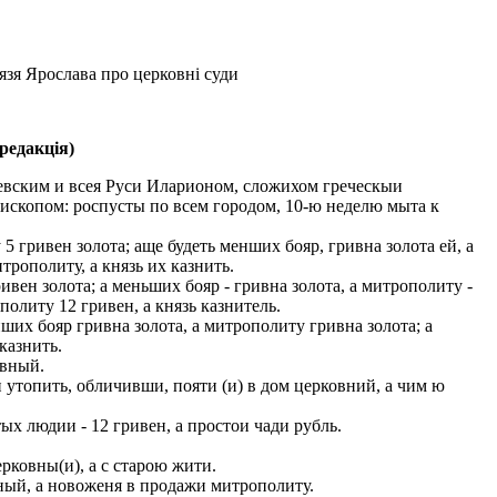
язя Ярослава про церковні суди
редакція)
иевским и всея Руси Иларионом, сложихом греческыи
епископом: роспусты по всем городом, 10-ю неделю мыта к
5 гривен золота; аще будеть менших бояр, гривна золота ей, а
трополиту, а князь их казнить.
вен золота; а меньших бояр - гривна золота, а митрополиту -
политу 12 гривен, а князь казнитель.
ших бояр гривна золота, а митрополиту гривна золота; а
казнить.
овный.
 утопить, обличивши, пояти (и) в дом церковний, а чим ю
ых людии - 12 гривен, а простои чади рубль.
ковны(и), а с старою жити.
ный, а новоженя в продажи митрополиту.