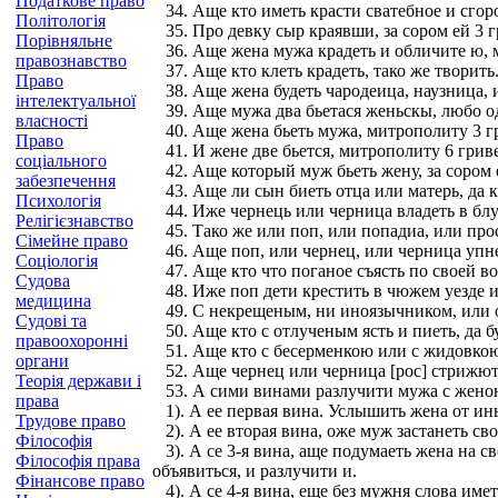
Податкове право
34. Аще кто иметь красти сватебное и сгоро
Політологія
35. Про девку сыр краявши, за сором ей 3 гр
Порівняльне
36. Аще жена мужа крадеть и обличите ю, м
правознавство
37. Аще кто клеть крадеть, тако же творить
Право
38. Аще жена будеть чародеица, наузница, и
інтелектуальної
39. Аще мужа два бьетася женьскы, любо од
власності
40. Аще жена бьеть мужа, митрополиту 3 г
Право
41. И жене две бьется, митрополиту 6 грив
соціального
42. Аще который муж бьеть жену, за сором е
забезпечення
43. Аще ли сын биеть отца или матерь, да к
Психологія
44. Иже чернець или черница владеть в блу
Релігієзнавство
45. Тако же или поп, или попадиа, или проск
Сімейне право
46. Аще поп, или чернец, или черница упне
Соціологія
47. Аще кто что поганое съясть по своей во
Судова
48. Иже поп дети крестить в чюжем уезде ин
медицина
49. С некрещеным, ни иноязычником, или от
Судові та
50. Аще кто с отлученым ясть и пиеть, да б
правоохоронні
51. Аще кто с бесерменкою или с жидовкою б
органи
52. Аще чернец или черница [рос] стрижют
Теорія держави і
53. А сими винами разлучити мужа с жено
права
1). А ее первая вина. Услышить жена от ины
Трудове право
2). А ее вторая вина, оже муж застанеть св
Філософія
3). А се 3-я вина, аще подумаеть жена на св
Філософія права
объявиться, и разлучити и.
Фінансове право
4). А се 4-я вина, еще без мужня слова име