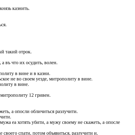
князь казнить.
ься.
ый такий отрок.
а въ что их осудить, волен.
олиту в вине и в казни.
ское не во своем уезде, митрополиту в вине.
олиту в вине.
 митрополиту 12 гривен.
жеть, а опосли обличиться разлучити.
учити.
мужа еа хотять убити, а мужу своему не скажеть, а опосле
 своего спати, потом объявиться, разлучити и.