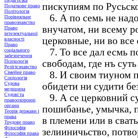
Педагогіка
пискупиям по Русьско
Податкове право
Політологія
6. А по семь не надо
Порівняльне
правознавство
внучатом, ни всему р
Право
інтелектуальної
церковные, ни во все 
власності
Право
7. То все дал есмь п
соціального
забезпечення
свободам, где нъ суть
Психологія
Релігієзнавство
8. И своим тиуном п
Сімейне право
Соціологія
Судова
обидети ни судити бе
медицина
Судові та
9. А се церковний су
правоохоронні
органи
пошибанье, умычка, 
Теорія держави і
права
в племени или в свать
Трудове право
Філософія
зелииничьство, потво
Філософія права