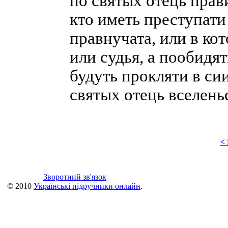
по святых отець прав
кто иметь преступати
правнучата, или в ко
или судья, а пообидят
будуть прокляти в си
святых отець вселень
<
Зворотний зв'язок
© 2010
Українські підручники онлайн
.