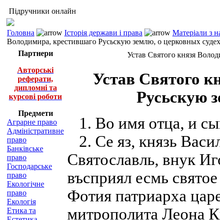
Підручники онлайн
Головна
Історія держави і права
Матеріали з н
Володимира, крестившаго Русьскую землю, о церковных суде
Партнери
Устав Святого князя Волод
Авторські
Устав Святого к
реферати,
дипломні та
Русьскую з
курсові роботи
Предмети
1. Во имя отца, и сын
Аграрне право
Адміністративне
2. Се яз, князь Вас
право
Банківське
Святославль, внук Иг
право
Господарське
въсприял есмь святое
право
Екологічне
Фотия патриарха царе
право
Екологія
митрополита Леона К
Етика та
Естетика