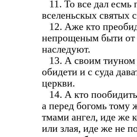
11. То все дал есмь 
вселеньскых святых с
12. Аже кто преобид
непрощеным быти от 
наследуют.
13. А своим тиуном 
обидети и с суда дава
церкви.
14. А кто пообидить 
а перед богомь тому 
тмами ангел, иде же 
или злая, иде же не п