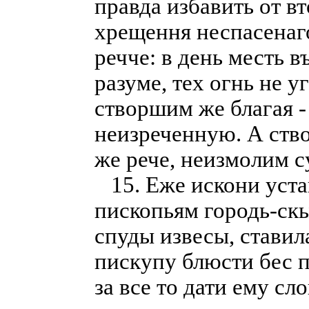
правда избавить от в
хрещення неспасенаго
речче: в день месть 
разуме, тех огнь не у
створшим же благая - 
неизреченную. А ство
же рече, неизмолим с
15. Еже искони уста
пископьям городь-скы
спуды извесы, ставила
пискупу блюсти бес п
за все то дати ему сло