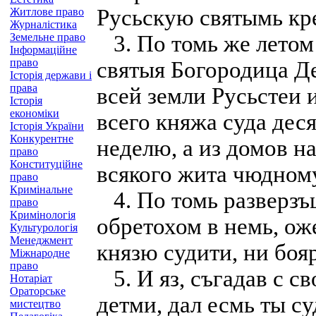
Русьскую святымь кр
Житлове право
Журналістика
Земельне право
3. По томь же летом
Інформаційне
право
святыя Богородица Д
Історія держави і
права
всей земли Русьстеи 
Історія
економіки
всего княжа суда дес
Історія України
Конкурентне
неделю, а из домов на
право
Конституційне
всякого жита чюдному
право
Кримінальне
4. По томь разверзъ
право
Кримінологія
обретохом в немь, ож
Культурологія
Менеджмент
князю судити, ни бояр
Міжнародне
право
5. И яз, съгадав с с
Нотаріат
Ораторське
детми, дал есмь ты с
мистецтво