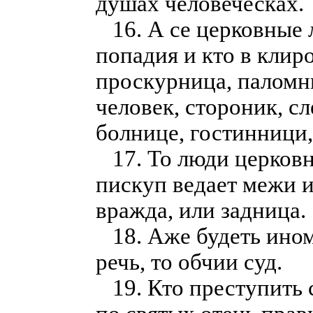
душах человеческах.
16. А се церковные л
попадия и кто в клиро
проскурница, паломн
человек, стороник, с
болнице, гостинници
17. То люди церковн
пискуп ведает межи и
вражда, или задница.
18. Аже будеть ином
речь, то обчии суд.
19. Кто преступить с