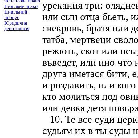
Фінансове право
урекания три: оляднею
Цивільне право
Цивільний
или сын отца бьеть, и
процес
Юридична
свекровь, братя или 
деонтологія
татба, мертвеци своло
режють, скот или псы
въведет, или ино что
друга иметася бити, 
и роздавить, или ког
кто молиться под ови
или девка детя повьр
10. Те все суди церк
судьям их в ты суды н