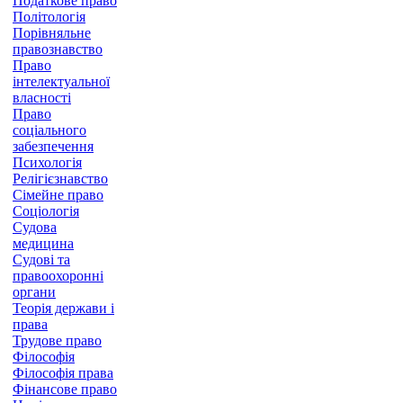
Податкове право
Політологія
Порівняльне
правознавство
Право
інтелектуальної
власності
Право
соціального
забезпечення
Психологія
Релігієзнавство
Сімейне право
Соціологія
Судова
медицина
Судові та
правоохоронні
органи
Теорія держави і
права
Трудове право
Філософія
Філософія права
Фінансове право