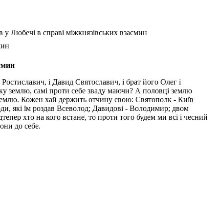
ів у Любечі в справі міжкнязівських взаємин
мин
аємин
Ростиславич, і Давид Святославич, і брат його Олег і
ку землю, самі проти себе зваду маючи? А половці землю
 землю. Кожен хай держить отчину свою: Святополк - Київ
роди, які їм роздав Всеволод; Давидові - Володимир; двом
тепер хто на кого встане, то проти того будем ми всі і чесний
вони до себе.