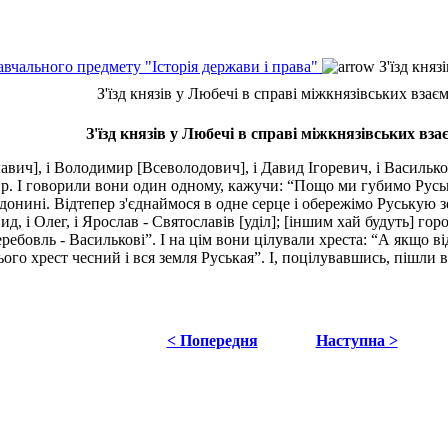
авчального предмету "Історія держави і права"
З'їзд княз
З'їзд князів у Любечі в справі міжкнязівських взає
З'їзд князів у Любечі в справі міжкнязівських вз
вич], і Володимир [Всеволодович], і Давид Ігоревич, і Василько 
мир. І говорили вони один одному, кажучи: “Пощо ми губимо Русь
 донині. Відтепер з'єднаймося в одне серце і обережімо Руськую
ид, і Олег, і Ярослав - Святославів [уділ]; [іншим хай будуть] го
бовль - Василькові”. І на цім вони цілували хреста: “А якщо від
ього хрест чесний і вся земля Руськая”. І, поцілувавшись, пішли 
< Попередня
Наступна >