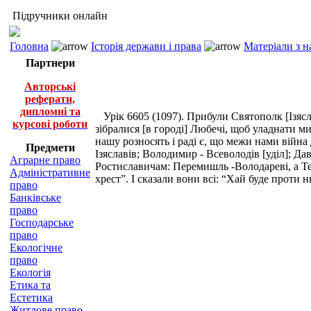
Підручники онлайн
Головна
Історія держави і права
Матеріали з н
Партнери
Авторські
реферати,
дипломні та
Урік 6605 (1097). Прибули Святополк [Ізясла
курсові роботи
зібралися [в городі] Любечі, щоб уладнати 
нашу розносять і раді є, що межи нами війна
Предмети
Ізяславів; Володимир - Всеволодів [уділ]; Дав
Аграрне право
Ростиславичам: Перемишль -Володареві, а Тере
Адміністративне
хрест”. І сказали вони всі: “Хай буде проти н
право
Банківське
право
Господарське
право
Екологічне
право
Екологія
Етика та
Естетика
Житлове право