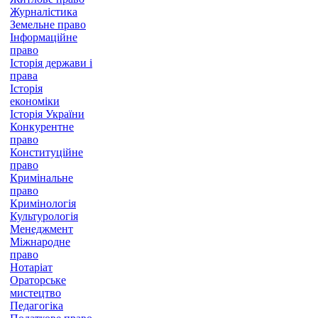
Журналістика
Земельне право
Інформаційне
право
Історія держави і
права
Історія
економіки
Історія України
Конкурентне
право
Конституційне
право
Кримінальне
право
Кримінологія
Культурологія
Менеджмент
Міжнародне
право
Нотаріат
Ораторське
мистецтво
Педагогіка