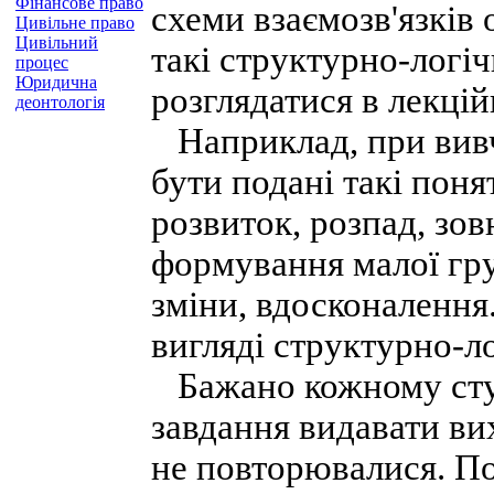
Фінансове право
схеми взаємозв'язків 
Цивільне право
Цивільний
такі структурно-логі
процес
Юридична
розглядатися в лекцій
деонтологія
Наприклад, при вивч
бути подані такі поня
розвиток, розпад, зов
формування малої гру
зміни, вдосконалення
вигляді структурно-ло
Бажано кожному студ
завдання видавати ви
не повторювалися. По