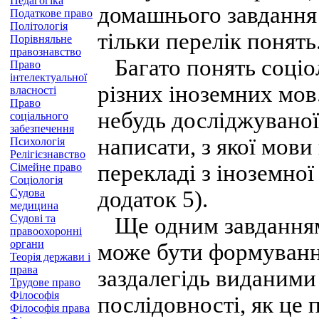
Педагогіка
домашнього завдання 
Податкове право
Політологія
тільки перелік понять
Порівняльне
правознавство
Багато понять соціоло
Право
інтелектуальної
різних іноземних мов
власності
Право
небудь досліджуваної
соціального
забезпечення
написати, з якої мови
Психологія
Релігієзнавство
перекладі з іноземної 
Сімейне право
Соціологія
Судова
додаток 5).
медицина
Судові та
Ще одним завданням 
правоохоронні
органи
може бути формуванн
Теорія держави і
права
заздалегідь виданими
Трудове право
Філософія
послідовності, як це 
Філософія права