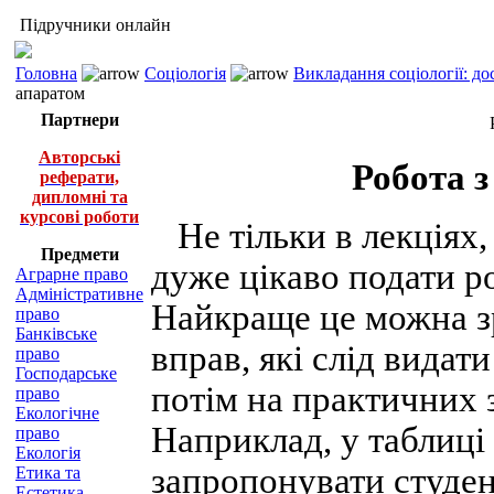
Підручники онлайн
Головна
Соціологія
Викладання соціології: д
апаратом
Партнери
Авторські
Робота 
реферати,
дипломні та
курсові роботи
Не тільки в лекціях,
Предмети
дуже цікаво подати р
Аграрне право
Адміністративне
Найкраще це можна зр
право
Банківське
вправ, які слід видат
право
Господарське
потім на практичних 
право
Екологічне
Наприклад, у таблиці 
право
Екологія
запропонувати студен
Етика та
Естетика