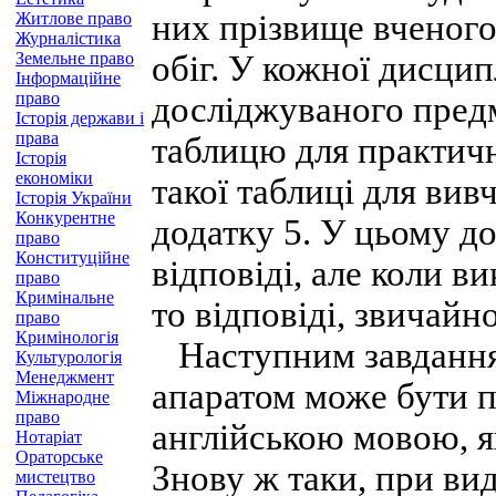
них прізвище вченого
Житлове право
Журналістика
Земельне право
обіг. У кожної дисцип
Інформаційне
право
досліджуваного пред
Історія держави і
права
таблицю для практичн
Історія
економіки
такої таблиці для вив
Історія України
Конкурентне
додатку 5. У цьому д
право
Конституційне
відповіді, але коли в
право
Кримінальне
то відповіді, звичайн
право
Кримінологія
Наступним завданням
Культурологія
Менеджмент
апаратом може бути п
Міжнародне
право
англійською мовою, 
Нотаріат
Ораторське
Знову ж таки, при вид
мистецтво