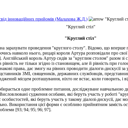
освід інноваційних прийомів (Малахова Ж.Д.)
"Круглий ст
"Круглий стіл"
"Круглий стіл"
зарахувати проведення "круглого столу". Відомо, що вперше про 
чись навколо нього, рицарі короля Артура розповідали про свої 
]. Англійський король Артур сидів за "круглим столом" разом зі с
рівність не тільки згідно із становищем, але й рівність при голо
акові права, дає змогу на рівних проводити діалоги-дискусії за у
представників ЗМІ, священиків, державних службовців, представник
вджений місцем розташування, ніхто не встає, коли говорить, і в
ирається одне проблемне питання, досліджуване навчальною дисц
Висловлювані судження особами, які беруть участь у роботі "кру
собистостей, які беруть участь у такому діалозі-дискусії, дає 
льно. Використання цієї форми є особливо прийнятним замість ос
блеми [93; 94; 95; 96; 97].