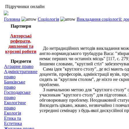
Підручники онлайн
Головна
Соціологія
Викладання соціології: д
Партнери
Авторські
реферати,
дипломні та
До нетрадиційних методів викладання можна 
курсові роботи
англо-нормандського трубадура Васа: "збираю
немає перших чи останніх місць" [117, с. 279
Предмети
Іншими словами, "круглий стіл" забезпечував 
Аграрне право
Сама ідея "круглого столу", де всі мають одн
Адміністративне
доцентів, професорів, адміністрації вузів, 
право
сидять за "круглим столом", де ніхто не скри
Банківське
проблеми.
право
З навчальною метою для "круглого столу" об
Господарське
учасникам "круглого столу" для підготовки. 
право
обговорювану проблему. Неоднаковий статус о
Екологічне
Виходить цікаво, жваво, незвичайно і повча
право
усередині семінару з будь-якої дискусійної про
Екологія
Етика та
Естетика
Житлове право