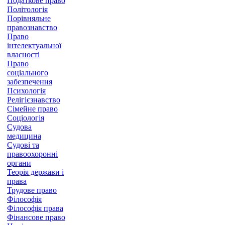
Податкове право
Політологія
Порівняльне
правознавство
Право
інтелектуальної
власності
Право
соціального
забезпечення
Психологія
Релігієзнавство
Сімейне право
Соціологія
Судова
медицина
Судові та
правоохоронні
органи
Теорія держави і
права
Трудове право
Філософія
Філософія права
Фінансове право