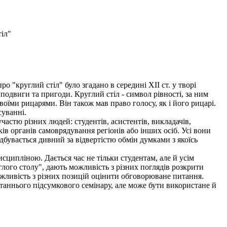
іл"
"круглий стіл" було згадано в середині ХІІ ст. у творі
подвиги та пригоди. Круглий стіл - символ рівності, за ним
воїми рицарями. Він також мав право голосу, як і його рицарі.
суванні.
частю різних людей: студентів, асистентів, викладачів,
ів органів самоврядування регіонів або інших осіб. Усі вони
ідбувається дивний за відвертістю обмін думками з якоїсь
ипліною. Дається час не тільки студентам, але й усім
глого столу", дають можливість з різних поглядів розкрити
можливість з різних позицій оцінити обговорюване питання.
таннього підсумкового семінару, але може бути використане й