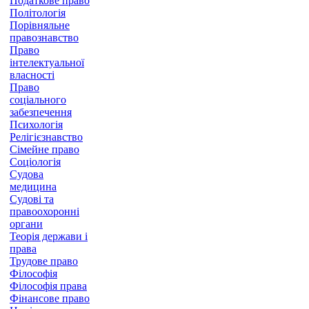
Податкове право
Політологія
Порівняльне
правознавство
Право
інтелектуальної
власності
Право
соціального
забезпечення
Психологія
Релігієзнавство
Сімейне право
Соціологія
Судова
медицина
Судові та
правоохоронні
органи
Теорія держави і
права
Трудове право
Філософія
Філософія права
Фінансове право