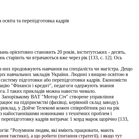
 освіта та перепідготовка кадрів
нь орієнтовно становить 20 років, інститутських - десять,
 старіють чи втрачаються вже через рік [133, с. 12]. Ось
з них продовжують навчання на спеціаліста чи магістра. Дещо
щих навчальних закладів України. Людині з вищою освітою в
 систему підготовки або перепідготовки кадрів. Економісти
зацію "Фінанси і кредит", педагоги одержують знання
га. І таких прикладів можна навести чимало.
и Запорізькому ВАТ "Мотор Січ" створене управління
працює на підприємстві (фахівці, керівний склад заводу).
иклад, у Дойче Телекомі кожен співробітник раз на рік
 із найостаннішими новинками з технічних проблем і
і перепідготовку кадрів витрачає 1 млрд марок щорічно [133,
огія: "Розумним людям, які вміють працювати, мають
ня тактики), а що робити (питання стратегії), і якщо тут