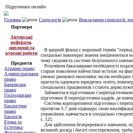
Підручники онлайн
Головна
Соціологія
Викладання соціології: д
Партнери
Авторські
реферати,
дипломні та
В ядерній фізиці є виразний термін "період 
курсові роботи
спеціальні інженерні знання знецінюються нап
чому свідомість системи безупинного навчан
Предмети
Розуміння бакалаврами необхідності подальш
Аграрне право
старше покоління найчастіше вступає на фак
Адміністративне
умовах ринкової економіки часом необхідне о
право
прагнуть одержати юридичну освіту, інженер
Банківське
спеціальних працівників і стають держслужб
право
Займаються підготовкою і перепідготовкою к
Господарське
підготовки й перепідготовки кадрів, де навча
право
Система корпоративної підготовки і перепід
Екологічне
протягом 5-7 днів підвищує свою кваліфікац
право
управління, навчається в спеціально створен
Екологія
с. 12].
Етика та
Для здійснення безпреревного навчання, під
Естетика
великий досвід і багаті спостереження, треба
Житлове право