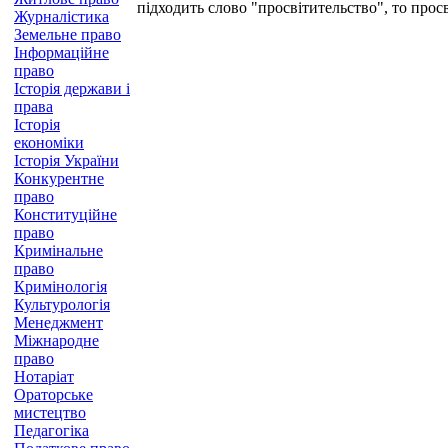
підходить слово "просвітительство", то просві
Журналістика
Земельне право
Інформаційне
право
Історія держави і
права
Історія
економіки
Історія України
Конкурентне
право
Конституційне
право
Кримінальне
право
Кримінологія
Культурологія
Менеджмент
Міжнародне
право
Нотаріат
Ораторське
мистецтво
Педагогіка