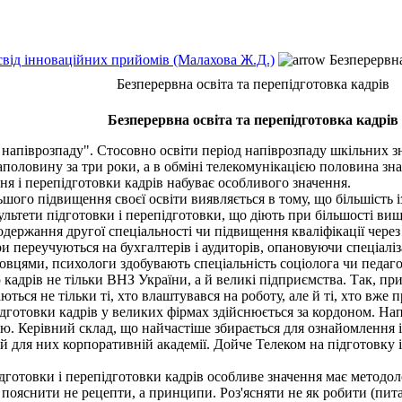
освід інноваційних прийомів (Малахова Ж.Д.)
Безперервна
Безперервна освіта та перепідготовка кадрів
Безперервна освіта та перепідготовка кадрів
напіврозпаду". Стосовно освіти період напіврозпаду шкільних зна
оловину за три роки, а в обміні телекомунікацією половина знань
ня і перепідготовки кадрів набуває особливого значення.
ого підвищення своєї освіти виявляється в тому, що більшість і
ультети підготовки і перепідготовки, що діють при більшості ви
держання другої спеціальності чи підвищення кваліфікації через
и переучуються на бухгалтерів і аудиторів, опановуючи спеціалі
овцями, психологи здобувають спеціальність соціолога чи педаго
адрів не тільки ВНЗ України, а й великі підприємства. Так, пр
ються не тільки ті, хто влаштувався на роботу, але й ті, хто вже 
готовки кадрів у великих фірмах здійснюється за кордоном. Напр
ію. Керівний склад, що найчастіше збирається для ознайомлення
ій для них корпоративній академії. Дойче Телеком на підготовку 
готовки і перепідготовки кадрів особливе значення має методол
 пояснити не рецепти, а принципи. Роз'ясняти не як робити (питан