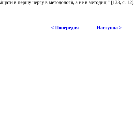
щати в першу чергу в методології, а не в методиці" [133, с. 12].
< Попередня
Наступна >