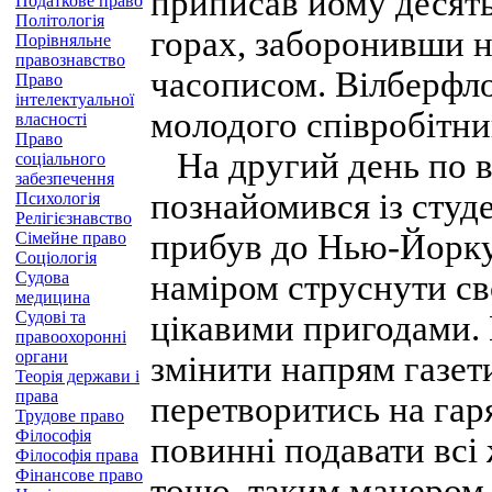
приписав йому десять
Податкове право
Політологія
горах, заборонивши на
Порівняльне
правознавство
часописом. Вілберфло
Право
інтелектуальної
молодого співробітник
власності
Право
На другий день по ві
соціального
забезпечення
познайомився із сту
Психологія
Релігієзнавство
прибув до Нью-Йорку 
Сімейне право
Соціологія
Судова
наміром струснути с
медицина
Судові та
цікавими пригодами. 
правоохоронні
органи
змінити напрям газет
Теорія держави і
права
перетворитись на гаря
Трудове право
Філософія
повинні подавати всі 
Філософія права
Фінансове право
тощо, таким манером