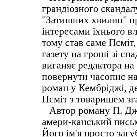
грандіозного скандал
"Затишних хвилин" пр
інтересами їхнього в
тому став саме Псміт
газету на гроші зі с
виганяє редактора на
повернути часопис на
роман у Кембріджі, д
Псміт з товаришем зга
Автор роману П. Дж. 
амери-канський письм
Його ім'я просто загу