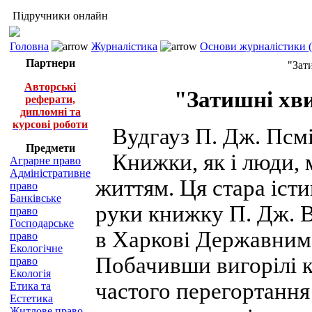
Підручники онлайн
Головна
Журналістика
Основи журналістики (
Партнери
"Зат
Авторські
"Затишні хв
реферати,
дипломні та
курсові роботи
Вудгауз П. Дж. Псміт-
Предмети
Книжки, як і люди, м
Аграрне право
Адміністративне
життям. Ця стара істи
право
Банківське
руки книжку П. Дж. В
право
Господарське
в Харкові Державним
право
Екологічне
Побачивши вигорілі ко
право
Екологія
частого перегортання
Етика та
Естетика
Житлове право