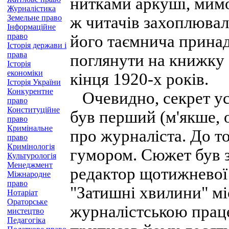
нитками аркуші, мимо
Журналістика
Земельне право
ж читачів захоплювал
Інформаційне
право
його таємнича принад
Історія держави і
права
поглянути на книжку 
Історія
економіки
кінця 1920-х років.
Історія України
Конкурентне
Очевидно, секрет усп
право
Конституційне
був перший (м'якше, 
право
Кримінальне
про журналіста. До т
право
Кримінологія
гумором. Сюжет був 
Культурологія
Менеджмент
редактор щотижневої 
Міжнародне
право
"Затишні хвилини" мі
Нотаріат
Ораторське
журналістською праце
мистецтво
Педагогіка