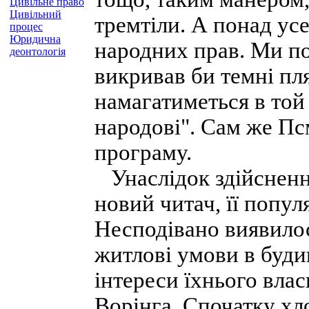
Цивільне право
Цивільний
тремтіли. А понад ус
процес
Юридична
народних прав. Ми п
деонтологія
викривав би темні пл
намагатиметься в той
народові". Сам же Пс
програму.
Унаслідок здійснення
новий читач, її попул
Несподівано виявилос
житлові умови в буди
інтереси їхнього влас
Ворінга. Спочатку хл