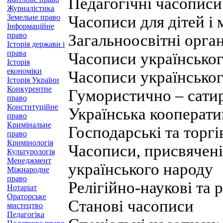
Педагогічні часописи
Журналістика
Земельне право
Часописи для дітей і 
Інформаційне
право
Загальноосвітні орга
Історія держави і
права
Часописи українськог
Історія
економіки
Часописи українськог
Історія України
Конкурентне
Гумористично – сати
право
Конституційне
Українська кооперати
право
Кримінальне
Господарські та торг
право
Кримінологія
Часописи, присвячені
Культурологія
Менеджмент
українського народу
Міжнародне
право
Релігійно-наукові та 
Нотаріат
Ораторське
Станові часописи
мистецтво
Педагогіка