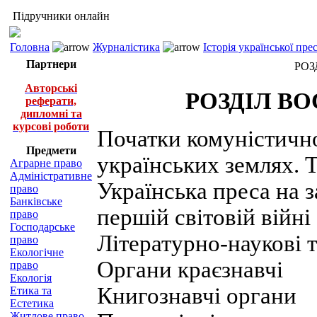
Підручники онлайн
Головна
Журналістика
Історія української пр
Партнери
РОЗ
Авторські
РОЗДІЛ ВО
реферати,
дипломні та
курсові роботи
Початки комуністичної
Предмети
українських землях. 
Аграрне право
Адміністративне
Українська преса на з
право
Банківське
першій світовій війні
право
Господарське
Літературно-наукові т
право
Екологічне
Органи краєзнавчі
право
Екологія
Книгознавчі органи
Етика та
Естетика
Житлове право