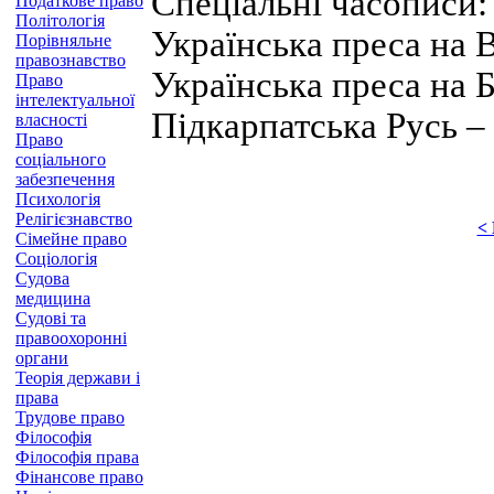
Спеціальні часописи: 
Податкове право
Політологія
Українська преса на 
Порівняльне
правознавство
Українська преса на 
Право
інтелектуальної
Підкарпатська Русь –
власності
Право
соціального
забезпечення
Психологія
Релігієзнавство
<
Сімейне право
Соціологія
Судова
медицина
Судові та
правоохоронні
органи
Теорія держави і
права
Трудове право
Філософія
Філософія права
Фінансове право