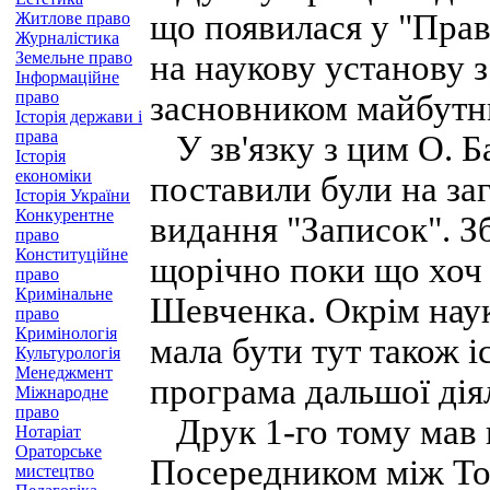
що появилася у "Прав
Житлове право
Журналістика
Земельне право
на наукову установу 
Інформаційне
право
засновником майбутнь
Історія держави і
права
У зв'язку з цим О. Б
Історія
економіки
поставили були на за
Історія України
Конкурентне
видання "Записок". З
право
Конституційне
щорічно поки що хоч 
право
Кримінальне
Шевченка. Окрім науко
право
Кримінологія
мала бути тут також і
Культурологія
Менеджмент
програма дальшої дія
Міжнародне
право
Друк 1-го тому мав п
Нотаріат
Ораторське
Посередником між То
мистецтво