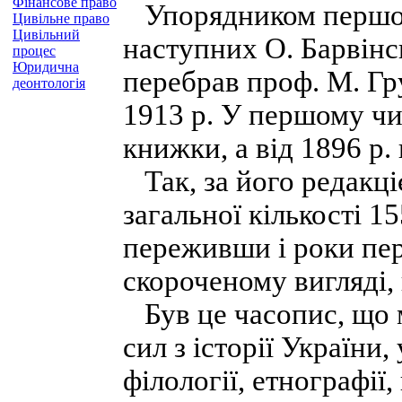
Фінансове право
Упорядником першого
Цивільне право
Цивільний
наступних О. Барвінс
процес
Юридична
перебрав проф. М. Гр
деонтологія
1913 р. У першому чи
книжки, а від 1896 р.
Так, за його редакці
загальної кількості 1
переживши і роки перш
скороченому вигляді,
Був це часопис, що 
сил з історії України
філології, етнографії,