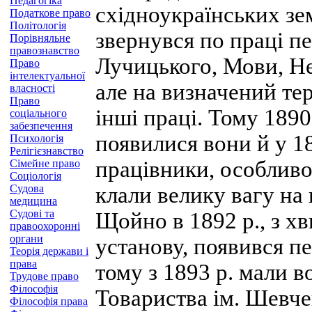
Педагогіка
східноукраїнських зе
Податкове право
Політологія
звернувся по праці п
Порівняльне
правознавство
Лучицького, Мови, Не
Право
інтелектуальної
але на визначений тер
власності
Право
інші праці. Тому 1890
соціального
забезпечення
появилися вони й у 18
Психологія
Релігієзнавство
працівники, особливо 
Сімейне право
Соціологія
Судова
клали велику вагу на 
медицина
Судові та
Щойно в 1892 p., з х
правоохоронні
органи
установу, появився п
Теорія держави і
права
тому з 1893 р. мали 
Трудове право
Філософія
Товариства ім. Шевче
Філософія права