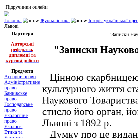
Підручники онлайн
Головна
Журналістика
Історія української пр
Львові
Партнери
"Записки Нау
Авторські
"Записки Науково
реферати,
дипломні та
курсові роботи
Предмети
Цінною скарбницею у
Аграрне право
Адміністративне
культурного життя ст
право
Банківське
Наукового Товариства
право
Господарське
стисло його орган, й
право
Екологічне
Львові з 1892 р.
право
Екологія
Думку про це видання
Етика та
Естетика