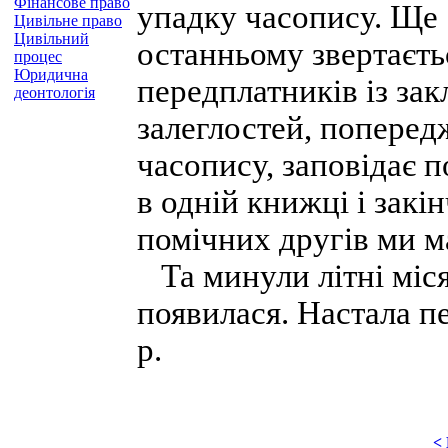
Фінансове право
упадку часопису. Ще 
Цивільне право
Цивільний
останньому звертаєть
процес
Юридична
передплатників із зак
деонтологія
залеглостей, поперед
часопису, заповідає п
в одній книжці і закі
помічних другів ми м
Та минули літні міся
появилася. Настала пе
р.
<