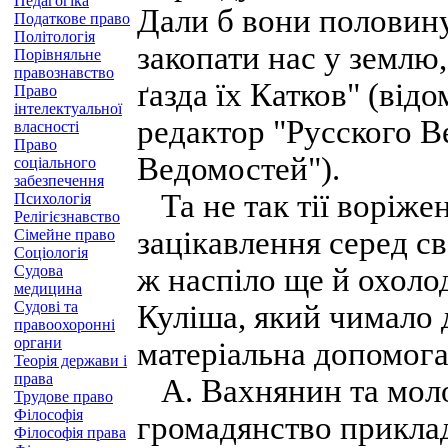
Педагогіка
Дали б вони половину
Податкове право
Політологія
закопати нас у землю, 
Порівняльне
правознавство
ґазда їх Катков" (від
Право
інтелектуальної
редактор "Русского В
власності
Право
Ведомостей").
соціального
забезпечення
Та не так тії воріже
Психологія
Релігієзнавство
зацікавлення серед сво
Сімейне право
Соціологія
Судова
ж наспіло ще й охоло
медицина
Судові та
Куліша, який чимало 
правоохоронні
органи
матеріальна допомога
Теорія держави і
права
А. Вахнянин та моло
Трудове право
Філософія
громадянство приклад
Філософія права