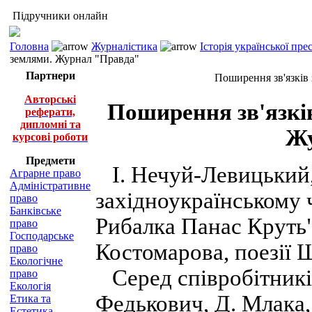
Підручники онлайн
Головна
Журналістика
Історія української пр
землями. Журнал "Правда"
Партнери
Поширення зв'язків
Авторські
Поширення зв'язків
реферати,
дипломні та
Жу
курсові роботи
Предмети
І. Нечуй-Левицький,
Аграрне право
Адміністративне
західноукраїнському ч
право
Банківське
Рибалка Панас Круть" 
право
Господарське
Костомарова, поезії 
право
Екологічне
Серед співробітників
право
Екологія
Федькович, Д. Млака,
Етика та
Естетика