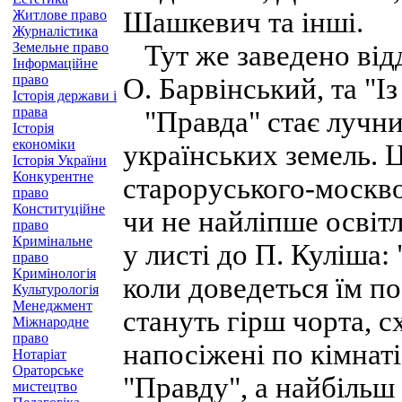
Шашкевич та інші.
Житлове право
Журналістика
Земельне право
Тут же заведено відд
Інформаційне
право
О. Барвінський, та "Із
Історія держави і
права
"Правда" стає лучни
Історія
економіки
українських земель. 
Історія України
Конкурентне
староруського-москво
право
Конституційне
чи не найліпше освіт
право
Кримінальне
у листі до П. Куліша:
право
Кримінологія
коли доведеться їм по
Культурологія
Менеджмент
стануть гірш чорта, с
Міжнародне
право
напосіжені по кімнат
Нотаріат
Ораторське
"Правду", а найбільш 
мистецтво