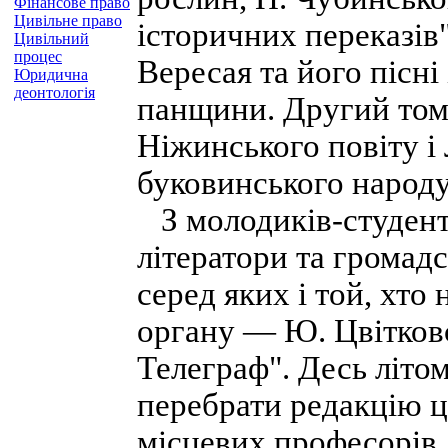
Фінансове право
Цивільне право
історичних переказів"
Цивільний
процес
Вересая та його пісні
Юридична
деонтологія
панщини. Другий том 
Ніжинського повіту і
буковинського народу
З молодиків-студенті
літератори та громадс
серед яких і той, хто
органу — Ю. Цвітков
Телеграф". Десь літо
перебрати редакцію ц
місцевих професорів,