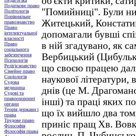
об'єкти критики, сати
Педагогіка
Податкове право
"Помийниці". Були н
Політологія
Порівняльне
Житецький, Констатино
правознавство
Право
допомагали бувші спі
інтелектуальної
власності
в ній згадувано, як с
Право
соціального
Вербицький (Цибулька)
забезпечення
Психологія
що своєю працею дали
Релігієзнавство
Сімейне право
наукової літератури, 
Соціологія
Судова
медицина
днів (це М. Драгоман
Судові та
правоохоронні
інші) та праці яких п
органи
Теорія держави і
що їх вийшло два том
права
Трудове право
приніс пращ Хв. Вовк
Філософія
Філософія права
рослин, П. Чубинсько