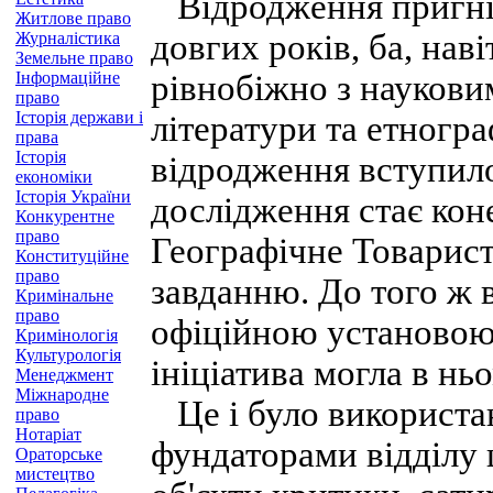
Відродження пригніч
Житлове право
довгих років, ба, наві
Журналістика
Земельне право
Інформаційне
рівнобіжно з наукови
право
Історія держави і
літератури та етногр
права
Історія
відродження вступило
економіки
Історія України
дослідження стає коне
Конкурентне
право
Географічне Товарист
Конституційне
право
завданню. До того ж 
Кримінальне
право
офіційною установою,
Кримінологія
Культурологія
ініціатива могла в н
Менеджмент
Міжнародне
Це і було використа
право
Нотаріат
фундаторами відділу 
Ораторське
мистецтво