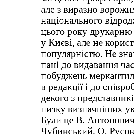
але з виразно ворожи
національного відрод
цього року друкарню 
у Києві, але не кори
популярністю. Не знат
пані до видавання час
побуджень меркантиль
в редакції і до співр
декого з представників
низку визначніших ук
Були це В. Антонович
Чубинський, О. Русов,