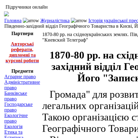
Підручники онлайн
Головна
Журналістика
Історія української пр
Південно-західний відділ Географічного Товариства в Києві, 
Партнери
1870-80 рр. на східноукраїнських землях. Пі
"Киевский Телеграф"
Авторські
реферати,
1870-80 рр. на схі
дипломні та
курсові роботи
західний відділ Ге
Предмети
Його "Запис
Аграрне право
Адміністративне
право
Громада" для розвитк
Банківське
право
легальних організацій
Господарське
право
Такою організацією с
Екологічне
право
Географічного Товари
Екологія
Етика та
Естетика