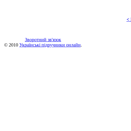
<
Зворотний зв'язок
© 2010
Українські підручники онлайн
.