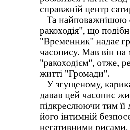
справжній центр сати
Та найповажнішою с
ракоходія", що подібн
"Временник" надає гр
часопису. Мав він на 
"ракоходієм", отже, 
житті "Громади".
У згущеному, карика
давав цей часопис жи
підкреслюючи тим її 
його інтимній безпос
негативними рисами, 