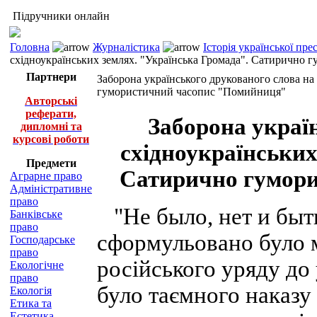
Підручники онлайн
Головна
Журналістика
Історія української пр
східноукраїнських землях. "Українська Громада". Сатирично
Партнери
Заборона українського друкованого слова на
гумористичний часопис "Помийниця"
Авторські
реферати,
Заборона украї
дипломні та
курсові роботи
східноукраїнських
Предмети
Сатирично гумор
Аграрне право
Адміністративне
право
"Не было, нет и быть
Банківське
право
сформульовано було 
Господарське
право
російського уряду до 
Екологічне
право
було таємного наказу
Екологія
Етика та
Естетика