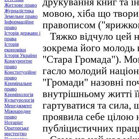
друкування книг та і
Житлове право
мовою, хіба що твори
Журналістика
Земельне право
Інформаційне
правописом ("ярижко
право
Історія держави і
Тяжко відчуло цей на
права
Історія
зокрема його молодь в
економіки
Історія України
"Стара Громада"). Мов
Конкурентне
право
гасло молодий націон
Конституційне
право
"Громади" назовні по
Кримінальне
право
внутрішньому житті її
Кримінологія
Культурологія
гартуватися та сила, 
Менеджмент
Міжнародне
проявила себе цілою 
право
Нотаріат
публіцистичних прац
Ораторське
мистецтво