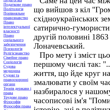
Саме на цей час між 
Педагогіка
Податкове право
що вийшов з кіл "Гро
Політологія
Порівняльне
східноукраїнських зе
правознавство
Право
сатирично-гумористи
інтелектуальної
власності
другій половині 1863
Право
соціального
Лоначевський.
забезпечення
Психологія
Про мету і зміст цьо
Релігієзнавство
Сімейне право
першому числі так: "
Соціологія
Судова
медицина
життя, що йде круг на
Судові та
правоохоронні
змалювати у своїм час
органи
Теорія держави і
назбиралося у нашому
права
Трудове право
часописові ім'я "Поми
Філософія
Філософія права
історію, ані в політик