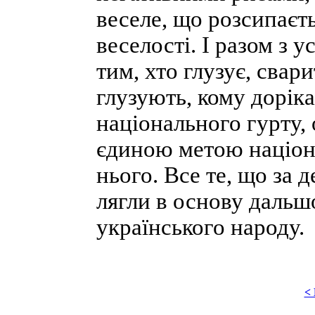
веселе, що розсипаєт
веселості. І разом з 
тим, хто глузує, свари
глузують, кому дорік
національного гурту, 
єдиною метою націона
нього. Все те, що за 
лягли в основу дальш
українського народу.
<