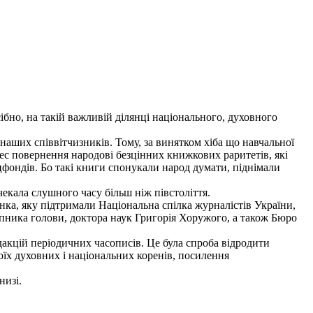
бно, на такій важливій ділянці національного, духовного
наших співвітчизників. Тому, за винятком хіба що навчальної
ес повернення народові безцінних книжкових раритетів, які
цфондів. Бо такі книги спонукали народ думати, піднімали
екала слушного часу більш ніж півстоліття.
нка, яку підтримали Національна спілка журналістів України,
упника голови, доктора наук Григорія Хоружого, а також Бюро
акцій періодичних часописів. Це була спроба відродити
їх духовних і національних коренів, посилення
низі.