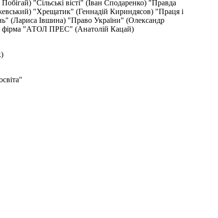
обігай) "Сільські вісті" (Іван Сподаренко) "Правда
евський) "Хрещатик" (Геннадій Кириндясов) "Праця і
нь" (Лариса Івшина) "Право України" (Олександр
ча фірма "АТОЛ ПРЕС" (Анатолій Кацай)
)
світа"