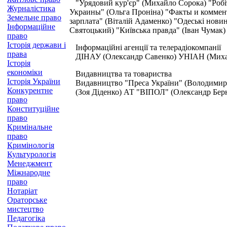
"Урядовий кур'єр" (Михайло Сорока) "Робітн
Журналістика
Украины" (Ольга Проніна) "Факты и коммен
Земельне право
зарплата" (Віталій Адаменко) "Одеські нов
Інформаційне
Святоцький) "Київська правда" (Іван Чума
право
Історія держави і
Інформаційні агенції та телерадіокомпанії
права
ДІНАУ (Олександр Савенко) УНІАН (Михайло 
Історія
економіки
Видавництва та товариства
Історія України
Видавництво "Преса України" (Володимир О
Конкурентне
(Зоя Діденко) АТ "ВІПОЛ" (Олександр Бер
право
Конституційне
право
Кримінальне
право
Кримінологія
Культурологія
Менеджмент
Міжнародне
право
Нотаріат
Ораторське
мистецтво
Педагогіка