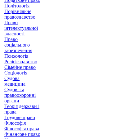
Податкове право
Політологія
Порівняльне
правознавство
Право
інтелектуальної
власності
Право
соціального
забезпечення
Психологія
Релігієзнавство
Сімейне право
Соціологія
Судова
медицина
Судові та
правоохоронні
органи
Теорія держави і
права
Трудове право
Філософія
Філософія права
Фінансове право