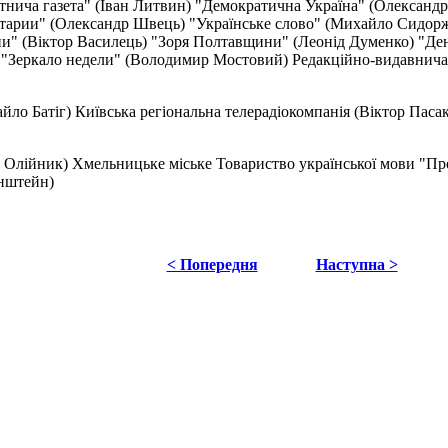
ича газета" (Іван Литвин) "Демократична Україна" (Олександр П
тарии" (Олександр Швець) "Українське слово" (Михайло Сидорж
ини" (Віктор Василець) "Зоря Полтавщини" (Леонід Думенко) "Де
к) "Зеркало недели" (Володимир Мостовий) Редакційно-видавни
Батіг) Київська регіональна телерадіокомпанія (Віктор Пасак
лійник) Хмельницьке міське Товариство української мови "Про
нштейн)
< Попередня
Наступна >