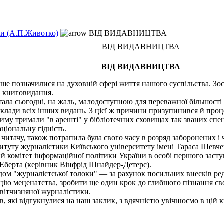
еси (А.П.Животко)
ВІД ВИДАВНИЦТВА
ВІД ВИДАВНИЦТВА
ВІД ВИДАВНИЦТВА
е позначилися на духовній сфері життя нашого суспільства. Зосі
е книговидання.
ала сьогодні, на жаль, малодоступною для переважної більшості 
аклади всіх інших видань. З цієї ж причини призупинився й проц
жиму тримали "в apeштi" у бібліотечних сховищах так званих спе
ціональну гідність.
тачу, також потрапила була свого часу в розряд заборонених і ч
титуту журналістики Київського університету імені Тараса Шевче
ий комітет інформаційної політики України в особі першого заст
 Еберта (керівник Вінфрід Шнайдер-Детерс).
м "журналістської толоки" — за рахунок посильних внесків ред
ію меценатства, зробити ще один крок до глибшого пізнання сво
 вітчизняної журналістики.
, які відгукнулися на наш заклик, з вдячністю увічнюємо в цій к