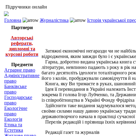
Підручники онлайн
Головна
Журналістика
Історія української пр
Партнери
Авторські
реферати,
дипломні та
Затяжні економічні негаразди чи не найбільш
курсові роботи
відродження, яким завжди було і є українськ
Гарна, добротно видана українська книга ст
Предмети
літератури, невпинно падають з року в рік н
Аграрне право
багато десятиліть ідеологи тоталітарного ре
Адміністративне
його з колін, пробуджували самовідчуття й на
право
Книга, яку Ви тримаєте в руках, шановний чи
Банківське
Ідея її перевидання в Україні належить Інс
право
зокрема її голова Ігор Лубченко, та Державн
Господарське
із співробітництва в Україні Фонду Фрідріха
право
Здійснити таке видання задумувалося методо
Екологічне
своїми силами нашу давню українську традиц
право
державотворчого начала в практиці сучасної
Екологія
Перелік редакцій і прізвища їхніх керівників
Етика та
Естетика
Редакції газет та журналів
Житлове право