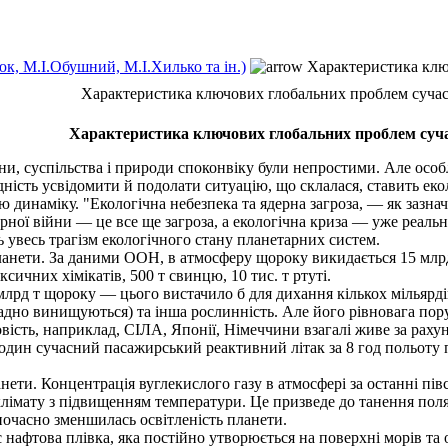
к, М.І.Обушний, М.І.Хилько та ін.)
Характеристика клю
Характеристика ключових глобальних проблем сучас
Характеристика ключових глобальних проблем суча
и, суспільства і природи споконвіку були непростими. Але особ
ність усвідомити й подолати ситуацію, що склалася, ставить еко
ю динаміку. "Екологічна небезпека та ядерна загроза, — як зазн
рної війни — це все ще загроза, а екологічна криза — уже реальн
 увесь трагізм екологічного стану планетарних систем.
анети. За даними ООН, в атмосферу щороку викидається 15 млрд 
оксичних хімікатів, 500 т свинцю, 10 тис. т ртуті.
лрд т щороку — цього вистачило б для дихання кількох мільярді
ещадно винищуються) та інша рослинність. Але його рівновага 
вість, наприклад, СІЛА, Японії, Німеччини взагалі живе за раху
е один сучасний пасажирський реактивний літак за 8 год польот
ти. Концентрація вуглекислого газу в атмосфері за останні півст
клімату з підвищенням температури. Це призведе до танення пол
ночасно зменшилась освітленість планети.
фтова плівка, яка постійно утворюється на поверхні морів та о