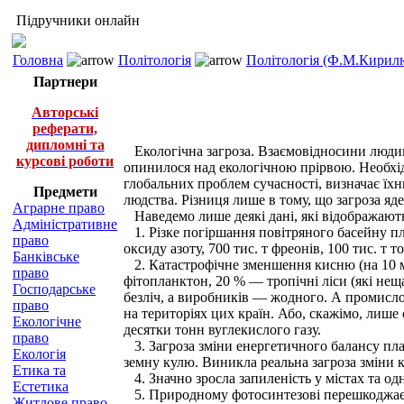
Підручники онлайн
Головна
Політологія
Політологія (Ф.М.Кирилю
Партнери
Авторські
реферати,
дипломні та
Екологічна загроза. Взаємовідносини людин
курсові роботи
опинилося над екологічною прірвою. Необхід
глобальних проблем сучасності, визначає їхн
Предмети
людства. Різниця лише в тому, що загроза яде
Аграрне право
Наведемо лише деякі дані, які відображають
Адміністративне
1. Різке погіршання повітряного басейну пл
право
оксиду азоту, 700 тис. т фреонів, 100 тис. т т
Банківське
2. Катастрофічне зменшення кисню (на 10 м
право
фітопланктон, 20 % — тропічні ліси (які н
Господарське
безліч, а виробників — жодного. А промисло
право
на територіях цих країн. Або, скажімо, лиш
Екологічне
десятки тонн вуглекислого газу.
право
3. Загроза зміни енергетичного балансу плане
Екологія
земну кулю. Виникла реальна загроза зміни 
Етика та
4. Значно зросла запиленість у містах та од
Естетика
5. Природному фотосинтезові перешкоджає на
Житлове право