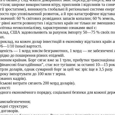
угілля; широке використання вітру, припливів і відпливів та соняч
гії зростатиме), виникнуть глобальні й регіональні системи енер
сто про уповільнений розвиток, а й про катастрофічне відставан
 значний: 60 % світових розвіданих запасів копалин; 60 % земел
 рівні життя розвинутих і відсталих країн не тільки не зменшився
олітика неоколоніалізму, характерними ознаками якої є:
клад, США задовольняють за рахунок імпорту 50—75 % своїх п
ах.
иклад, на кожен долар інвестицій в економіку відсталих країн а
/6—1/10 їхньої вартості.
еність — 1 млрд зовсім безграмотних, 1 млрд — не забезпечені 
ерідко до поширення різних епідемій.
неним країнам. Борг сягає вже за 1 трлн, прибутки транснаціона
інансові благодійники", стає все тугішим: за останні 10—15 рокі
лн доларів, однак сумарний борг за цей час зріс іще в 3,5 разу.
оку імпортувати до 100 млн т зерна.
ованих кадрів).
ськові витрати сягають 200 млрд доларів).
лості:
ного економічного порядку, соціальної безпеки для кожної дер
самозабезпечення;
одні структури;
договорів.