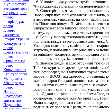
6. У повітрі циркулюють отруйні речовини, 
Журналістика
% народжених з цієї причини неповноцінних ді
Земельне право
7. Спостерігається зменшення озонового шар
Інформаційне
Цьому сприяють польоти висотних літаків, за
право
в аерозольних упаковках на лаки, фарби, дез
Історія держави і
бік Південної півкулі. Помічено зменшення 
права
ультрафіолетового випромінювання на 2 % і 
Історія
в тому, що воно вражає все живе, спричинююч
економіки
8. Велику загрозу становлять кислотні дощі
Історія України
підприємствах, в автомобільних двигунах. С
Конкурентне
Унаслідок цього гинуть ліси, комахи, тварини
право
затруєно, у половині з них риба зникла повні
Конституційне
За оцінками експертів, викиди сірчаного анг
право
становлять понад 4 % валового національног
Кримінальне
9. Значної шкоди завдає отруйний тютюновий
право
Той, хто курить сигарети, вдихає повітря, 
Кримінологія
гази безпосередньо з вихлопної труби автомо
Культурологія
здоров´я (ВООЗ), від хвороб, спричинених ку
Менеджмент
жаль, цигарки й надалі залишаються майже 
Міжнародне
10. Наступ пустель. Нині пустелі займають б
право
розорювання степів пустелі наступають зі шв
Нотаріат
11. Дедалі гострішою стає проблема "водного 
Ораторське
зосереджені у льодовиках Антарктиди, Гренла
мистецтво
Якщо в стародавні часи споживання води на 
Педагогіка
води в 20 ст. зросло в 7 разів, то на промис