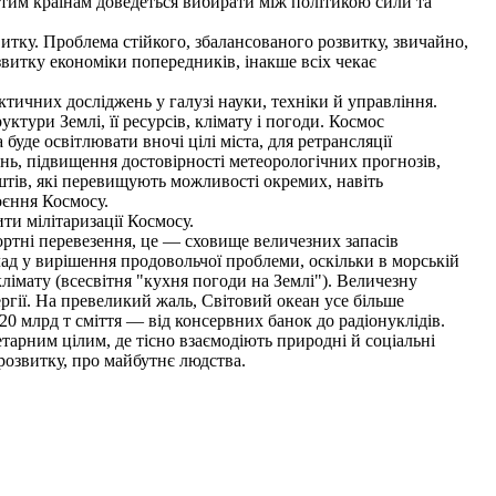
тим країнам доведеться вибирати між політикою сили та
тку. Проблема стійкого, збалансованого розвитку, звичайно,
витку економіки попередників, інакше всіх чекає
ичних досліджень у галузі науки, техніки й управління.
ктури Землі, її ресурсів, клімату і погоди. Космос
уде освітлювати вночі цілі міста, для ретрансляції
нь, підвищення достовірності метеорологічних прогнозів,
штів, які перевищують можливості окремих, навіть
оєння Космосу.
и мілітаризації Космосу.
ртні перевезення, це — сховище величезних запасів
лад у вирішення продовольчої проблеми, оскільки в морській
клімату (всесвітня "кухня погоди на Землі"). Величезну
ргії. На превеликий жаль, Світовий океан усе більше
 20 млрд т сміття — від консервних банок до радіонуклідів.
арним цілим, де тісно взаємодіють природні й соціальні
розвитку, про майбутнє людства.