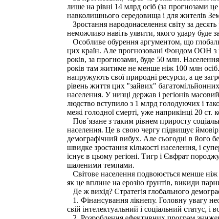
лише на рівні 14 млрд осіб (за прогнозами це
навколишнього середовища і для жителів Зем
Зростання народонаселення світу за десять 
неможливо навіть уявити, якого удару буде за
Особливе обурення аргументом, що глобаль
цих країн. Але прогнозовані Фондом ООН з в
років, за прогнозами, буде 50 млн. Населення
років там житиме не менше ніж 100 млн осіб.
напружують свої природні ресурси, а це заг
рівень життя цих "зайвих" багатомільйонних 
населення. У низці держав і регіонів масови
людство вступило з 1 млрд голодуючих і тако
межі голодної смерті, уже наприкінці 20 ст. к
Пов´язане з таким рівнем приросту соціальн
населення. Це в свою чергу підвищує ймовірні
демографічний вибух. Але сьогодні в його бе
швидке зростання кількості населення, і суп
існує в цьому регіоні. Тигр і Євфрат пород
шаленими темпами.
Світове населення подвоюється менше ніж за 
як це вплине на ерозію ґрунтів, викиди парн
Де ж вихід? Стратегія глобального демограф
1. Фінансування лікнепу. Головну увагу нео
свій інтелектуальний і соціальний статус, і 
2. Розроблення ефективних програм зниженн