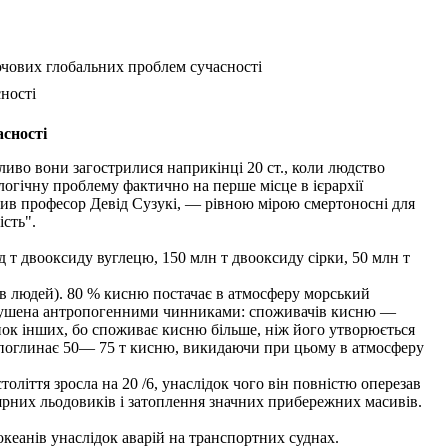
чових глобальних проблем сучасності
ності
сності
ливо вони загострилися наприкінці 20 ст., коли людство
логічну проблему фактично на перше місце в ієрархії
ачив професор Девід Сузукі, — рівною мірою смертоносні для
ість".
т двооксиду вуглецю, 150 млн т двооксиду сірки, 50 млн т
в людей). 80 % кисню постачає в атмосферу морський
порушена антропогенними чинниками: споживачів кисню —
нок інших, бо споживає кисню більше, ніж його утворюється
у поглинає 50— 75 т кисню, викидаючи при цьому в атмосферу
оліття зросла на 20 /6, унаслідок чого він повністю оперезав
ярних льодовиків і затоплення значних прибережних масивів.
кеанів унаслідок аварій на транспортних суднах.