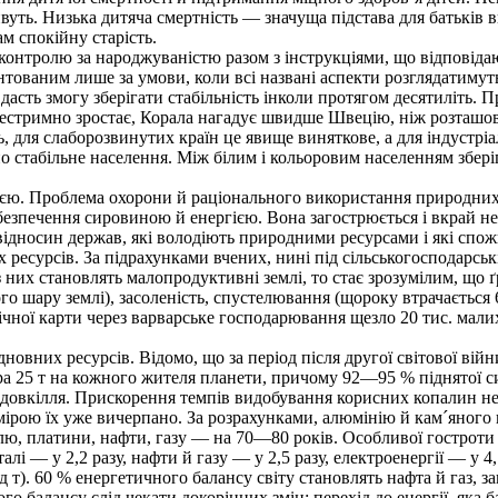
ивуть. Низька дитяча смертність — значуща підстава для батьків в
ам спокійну старість.
контролю за народжуваністю разом з інструкціями, що відповід
ованим лише за умови, коли всі названі аспекти розглядатимутьс
дасть змогу зберігати стабільність інколи протягом десятиліть. 
 нестримно зростає, Корала нагадує швидше Швецію, ніж розташ
ль, для слаборозвинутих країн це явище виняткове, а для індуст
но стабільне населення. Між білим і кольоровим населенням збер
ю. Проблема охорони й раціонального використання природних р
забезпечення сировиною й енергією. Вона загострюється і вкрай 
відносин держав, які володіють природними ресурсами і які спож
ресурсів. За підрахунками вчених, нині під сільськогосподарсь
 з них становлять малопродуктивні землі, то стає зрозумілим, що
 шару землі), засоленість, спустелювання (щороку втрачається 6
фічної карти через варварське господарювання щезло 20 тис. мали
овних ресурсів. Відомо, що за період після другої світової війни
ра 25 т на кожного жителя планети, причому 92—95 % піднятої с
 довкілля. Прискорення темпів видобування корисних копалин не
ірою їх уже вичерпано. За розрахунками, алюмінію й кам´яного ву
елю, платини, нафти, газу — на 70—80 років. Особливої гостроти 
талі — у 2,2 разу, нафти й газу — у 2,5 разу, електроенергії — 
д т). 60 % енергетичного балансу світу становлять нафта й газ,
ого балансу слід чекати докорінних змін: перехід до енергії, яка