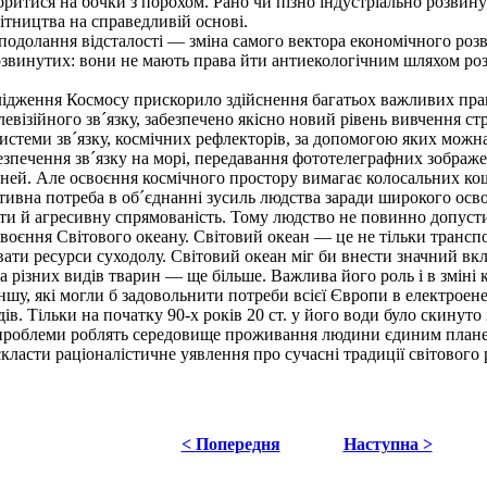
итися на бочки з порохом. Рано чи пізно індустріально розвину
тництва на справедливій основі.
долання відсталості — зміна самого вектора економічного розви
розвинутих: вони не мають права йти антиекологічним шляхом роз
дження Космосу прискорило здійснення багатьох важливих практ
евізійного зв´язку, забезпечено якісно новий рівень вивчення стру
истеми зв´язку, космічних рефлекторів, за допомогою яких можна б
езпечення зв´язку на морі, передавання фототелеграфних зображе
веней. Але освоєння космічного простору вимагає колосальних ко
тивна потреба в об´єднанні зусиль людства заради широкого осв
й агресивну спрямованість. Тому людство не повинно допустит
оєння Світового океану. Світовий океан — це не тільки транспо
вати ресурси суходолу. Світовий океан міг би внести значний вк
а різних видів тварин — ще більше. Важлива його роль і в зміні 
шу, які могли б задовольнити потреби всієї Європи в електроене
в. Тільки на початку 90-х років 20 ст. у його води було скинуто
ні проблеми роблять середовище проживання людини єдиним планет
ласти раціоналістичне уявлення про сучасні традиції світового 
< Попередня
Наступна >