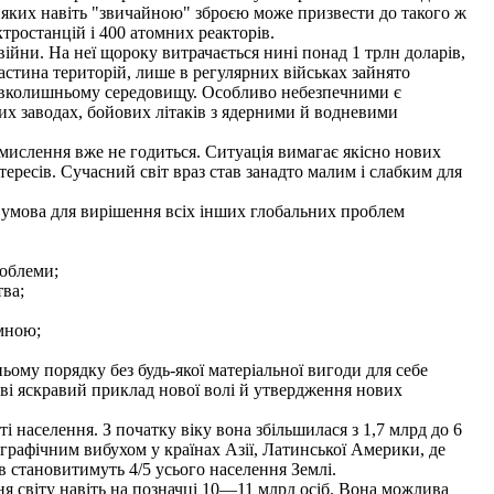
ких навіть "звичайною" зброєю може призвести до такого ж
ктростанцій і 400 атомних реакторів.
йни. На неї щороку витрачається нині понад 1 трлн доларів,
частина територій, лише в регулярних військах зайнято
навколишньому середовищу. Особливо небезпечними є
ових заводах, бойових літаків з ядерними й водневими
мислення вже не годиться. Ситуація вимагає якісно нових
ресів. Сучасний світ враз став занадто малим і слабким для
 умова для вирішення всіх інших глобальних проблем
роблеми;
тва;
ємною;
ьому порядку без будь-якої матеріальної вигоди для себе
ові яскравий приклад нової волі й утвердження нових
 населення. З початку віку вона збільшилася з 1,7 млрд до 6
графічним вибухом у країнах Азії, Латинської Америки, де
в становитимуть 4/5 усього населення Землі.
ня світу навіть на позначці 10—11 млрд осіб. Вона можлива