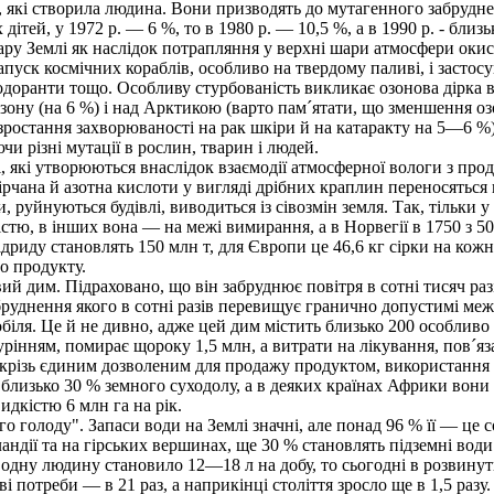
які створила людина. Вони призводять до мутагенного забрудненн
тей, у 1972 р. — 6 %, то в 1980 р. — 10,5 %, а в 1990 р. - близь
у Землі як наслідок потрапляння у верхні шари атмосфери окислі
пуск космічних кораблів, особливо на твердому паливі, і застос
одоранти тощо. Особливу стурбованість викликає озонова дірка в 
озону (на 6 %) і над Арктикою (варто пам´ятати, що зменшення 
зростання захворюваності на рак шкіри й на катаракту на 5—6 %
и різні мутації в рослин, тварин і людей.
, які утворюються внаслідок взаємодії атмосферної вологи з п
ірчана й азотна кислоти у вигляді дрібних краплин переносяться
, руйнуються будівлі, виводиться із сівозмін земля. Так, тільки 
стю, в інших вона — на межі вимирання, а в Норвегії в 1750 з 50
ідриду становлять 150 млн т, для Європи це 46,6 кг сірки на кож
о продукту.
 дим. Підраховано, що він забруднює повітря в сотні тисяч разі
забруднення якого в сотні разів перевищує гранично допустимі м
біля. Це й не дивно, адже цей дим містить близько 200 особливо
рінням, помирає щороку 1,5 млн, а витрати на лікування, пов´яза
скрізь єдиним дозволеним для продажу продуктом, використання 
лизько 30 % земного суходолу, а в деяких країнах Африки вони с
идкістю 6 млн га на рік.
голоду". Запаси води на Землі значні, але понад 96 % її — це со
ндії та на гірських вершинах, ще 30 % становлять підземні води.
одну людину становило 12—18 л на добу, то сьогодні в розвинут
лові потреби — в 21 раз, а наприкінці століття зросло ще в 1,5 ра