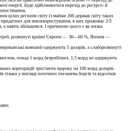
ної енергії. Буде здійснюватися перехід до ресурсо- й
гопостачання.
ня цілих регіонів світу (з майже 200 держав світу таких
ь, придатних для землекористування, в них проживає 2/3
, а навіть збільшився. І причиною цього є як низка
отреб, розвинуті країни Європи — 30—60 %, Японія —
мериканські компанії одержують 5 доларів, а слаборозвинуті
житлом, понад 1 млрд безробітних, 1,5 млрд не одержують
льних корпорацій зростають щороку на 100 млрд доларів.
в тільки у вигляді поточних погашень боргів та відсотків
жави;