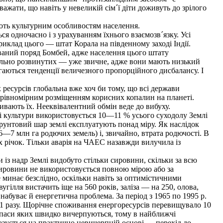
важати, що навіть у невеликій сім´ї діти доживуть до зрілого
ають культурним особливостям населення.
я одночасно і з урахуванням їхнього взаємозв´язку. Усі
Приклад цього — штат Корала на південному заході Індії.
ований поряд Бомбей, адже населення цього штату
ріально розвинутих — уже звичне, адже вони мають низький
ігаються тенденції величезного пропорційного дисбалансу. І
есурсів глобальна вже хоч би тому, що всі держави
нерівномірним розміщенням корисних копалин на планеті.
ивають їх. Нееквівалентний обмін веде до вибуху.
кі культури використовується 10—11 % усього суходолу Землі
 ґрунтовий шар землі експлуатують понад міру. Як наслідок
—7 млн га родючих земель) і, звичайно, втрата родючості. В
х річок. Тільки аварія на ЧАЕС назавжди вилучила із
 із надр Землі видобуто стільки сировини, скільки за всю
ировини не використовується повною мірою або за
 минає безслідно, оскільки навіть за оптимістичними
гілля вистачить іще на 560 років, заліза — на 250, олова,
набуває й енергетична проблема. За період з 1965 по 1995 р.
у 4,1 разу. Щорічне споживання енергоресурсів перевищувало 10
 запаси яких швидко вичерпуються, тому в найближчі
 базується на практично невичерпній основі — перехід до