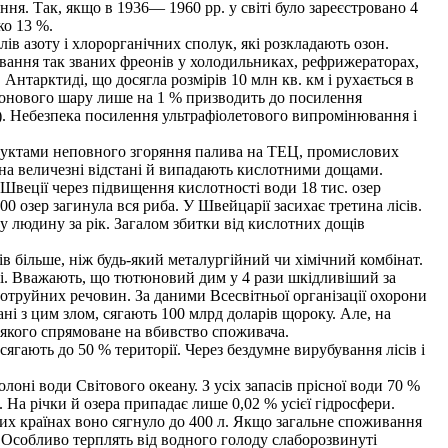
я. Так, якщо в 1936— 1960 pp. у світі було зареєстровано 4
ко 13 %.
в азоту і хлорорганічних сполук, які розкладають озон.
ування так званих фреонів у холодильниках, рефрижераторах,
Антарктиді, що досягла розмірів 10 млн кв. км і рухається в
озонового шару лише на 1 % призводить до посилення
). Небезпека посилення ультрафіолетового випромінювання і
родуктами неповного згоряння палива на ТЕЦ, промислових
 на величезні відстані й випадають кислотними дощами.
у Швеції через підвищення кислотності води 18 тис. озер
00 озер загинула вся риба. У Швейцарії засихає третина лісів.
ну людину за рік. Загалом збитки від кислотних дощів
в більше, ніж будь-який металургійний чи хімічний комбінат.
ежі. Вважають, що тютюновий дим у 4 рази шкідливіший за
 отруйних речовин. За даними Всесвітньої організації охорони
ні з цим злом, сягають 100 млрд доларів щороку. Але, на
якого спрямоване на вбивство споживача.
ягають до 50 % території. Через бездумне вирубування лісів і
лоні води Світового океану. З усіх запасів прісної води 70 %
 На річки й озера припадає лише 0,02 % усієї гідросфери.
их країнах воно сягнуло до 400 л. Якщо загальне споживання
зу. Особливо терплять від водного голоду слаборозвинуті