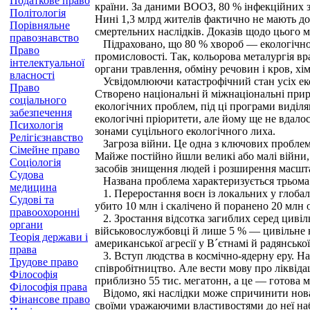
Податкове право
країни. За даними ВООЗ, 80 % інфекційних за
Політологія
Нині 1,3 млрд жителів фактично не мають до
Порівняльне
смертельних наслідків. Доказів щодо цього м
правознавство
Підраховано, що 80 % хвороб — екологічно з
Право
промисловості. Так, кольорова металургія в
інтелектуальної
органи травлення, обміну речовин і кров, х
власності
Усвідомлюючи катастрофічний стан усіх еко
Право
Створено національні й міжнаціональні прир
соціального
екологічних проблем, під ці програми виділя
забезпечення
екологічні пріоритети, але йому ще не вдало
Психологія
зонами суцільного екологічного лиха.
Релігієзнавство
Загроза війни. Це одна з ключових проблем л
Сімейне право
Майже постійно йшли великі або малі війни, 
Соціологія
засобів знищення людей і розширення масшта
Судова
Названа проблема характеризується трьома
медицина
1. Переростання воєн із локальних у глобальн
Судові та
убито 10 млн і скалічено й поранено 20 млн о
правоохоронні
2. Зростання відсотка загиблих серед цивіль
органи
військовослужбовці й лише 5 % — цивільне нас
Теорія держави і
американської агресії у В´єтнамі й радянськ
права
3. Вступ людства в космічно-ядерну еру. На 
Трудове право
співробітництво. Але вести мову про ліквіда
Філософія
приблизно 55 тис. мегатонн, а це — готова м
Філософія права
Відомо, які наслідки може спричинити нова с
Фінансове право
своїми уражаючими властивостями до неї набл