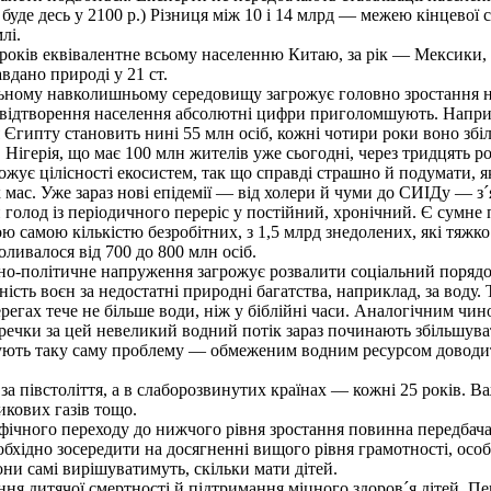
 буде десь у 2100 р.) Різниця між 10 і 14 млрд — межею кінцевої 
лі.
років еквівалентне всьому населенню Китаю, за рік — Мексики, 
вдано природі у 21 ст.
ному навколишньому середовищу загрожує головно зростання на
ідтворення населення абсолютні цифри приголомшують. Наприклад
 Єгипту становить нині 55 млн осіб, кожні чотири роки воно збіл
 Нігерія, що має 100 млн жителів уже сьогодні, через тридцять р
рожує цілісності екосистем, так що справді страшно й подумати,
мас. Уже зараз нові епідемії — від холери й чуми до СИІДу — з´
й голод із періодичного переріс у постійний, хронічний. Є сумне
ю самою кількістю безробітних, з 1,5 млрд знедолених, які тяжк
оливалося від 700 до 800 млн осіб.
о-політичне напруження загрожує розвалити соціальний порядок 
сть воєн за недостатні природні багатства, наприклад, за воду. 
регах тече не більше води, ніж у біблійні часи. Аналогічним чин
еречки за цей невеликий водний потік зараз починають збільшува
жують таку саму проблему — обмеженим водним ресурсом доводить
півстоліття, а в слаборозвинутих країнах — кожні 25 років. Важ
икових газів тощо.
ічного переходу до нижчого рівня зростання повинна передбачат
бхідно зосередити на досягненні вищого рівня грамотності, особ
вони самі вирішуватимуть, скільки мати дітей.
я дитячої смертності й підтримання міцного здоров´я дітей. П