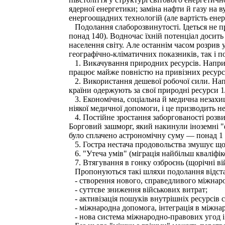
ядерної енергетики; заміна нафти й газу на в
енергоощадних технологій (але вартість енер
Подолання слаборозвинутості. Ідеться не про
понад 140). Водночас їхній потенціал досить
населення світу. Але останнім часом розрив у
географічно-кліматичних показників, так і п
1. Викачування природних ресурсів. Напри
працює майже повністю на привізних ресурс
2. Використання дешевої робочої сили. Напр
країни одержують за свої природні ресурси 1
3. Економічна, соціальна й медична незахищ
ніякої медичної допомоги, і це призводить н
4. Постійне зростання заборгованості розви
Борговий зашморг, який накинули іноземні "ф
було сплачено астрономічну суму — понад 1 тр
5. Гостра нестача продовольства змушує щор
6. "Утеча умів" (міграція найбільш кваліфік
7. Втягування в гонку озброєнь (щорічні вій
Пропонуються такі шляхи подолання відста
- створення нового, справедливого міжнарод
- суттєве зниження військових витрат;
- активізація пошуків внутрішніх ресурсів 
- міжнародна допомога, інтеграція в міжнар
- нова система міжнародно-правових угод і 