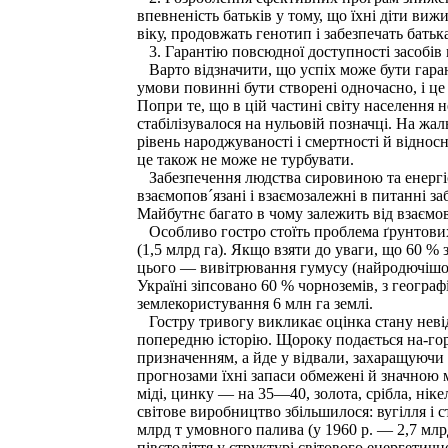
впевненість батьків у тому, що їхні діти виж
віку, продовжать генотип і забезпечать батьк
3. Гарантію повсюдної доступності засобів 
Варто відзначити, що успіх може бути гарант
умови повинні бути створені одночасно, і це 
Попри те, що в цій частині світу населення
стабілізувалося на нульовій позначці. На жа
рівень народжуваності і смертності й віднос
це також не може не турбувати.
Забезпечення людства сировиною та енергіє
взаємопов´язані і взаємозалежні в питанні 
Майбутнє багато в чому залежить від взаємо
Особливо гостро стоїть проблема ґрунтових 
(1,5 млрд га). Якщо взяти до уваги, що 60 %
цього — вивітрювання гумусу (найродючішого
Україні зіпсовано 60 % чорноземів, з геогра
землекористування 6 млн га землі.
Гостру тривогу викликає оцінка стану невідн
попередню історію. Щороку подається на-го
призначенням, а йде у відвали, захаращуючи
прогнозами їхні запаси обмежені й значною м
міді, цинку — на 35—40, золота, срібла, нік
світове виробництво збільшилося: вугілля і с
млрд т умовного палива (у 1960 р. — 2,7 млр
півстоліття у структурі світового енергетичн