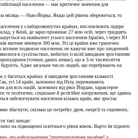
стабілізації населення — має критичне значення для
за місяць — Нью-Йорка. Якщо цей рівень збережеться, то
селення у слаборозвинутих країнах, висловлюють лідери
, у Кенії, де зараз проживає 27 млн осіб, через тридцять
ьшується на еквівалент усього населення Ізраїлю, і через ЗО
оків матиме мінімум 300 млн. Усі ці країни вже гранично
 як вплине подвоєне населення, не кажучи вже про злиденний
явилися в суспільствах, вибитих із колії швидким зростанням
 припущення (точних даних немає), що в 3-тє тисячоліття
о бідують. Адже загальне число людей, що перебувають на
у багатьох країнах зі швидким зростанням кількості
Так, усі 14 країн, залежних від Нілу, переживають
ом для всіх націй, залежних від ріки Йордан, характерне
ти те політичне, соціальне й релігійне напруження, що здавна
ся забезпечувати населення кількох країн, яке зростає
ко збагнути, скільки це потребує дров, енергії та сировини,
и такі заходи:
ливо на підвищенні освітнього рівня жінок. Варто їм підняти
евно, що найсильнішим "протизаплідним засобом" є