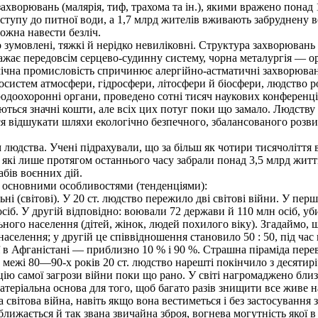
хворювань (малярія, тиф, трахома та ін.), якими вражено понад
ступу до питної води, а 1,7 млрд жителів вживають забруднену в
ожна навести безліч.
умовлені, тяжкі й нерідко невиліковні. Структура захворювань б
ражає передовсім серцево-судинну систему, чорна металургія — 
імічна промисловість спричинює алергійно-астматичні захворюва
систем атмосфери, гідросфери, літосфери й біосфери, людство р
одоохоронні органи, проведено сотні тисяч наукових конференці
ються значні кошти, але всіх цих потуг поки що замало. Людству 
ся відшукати шляхи екологічно безпечного, збалансованого розвит
юдства. Учені підрахували, що за більш як чотири тисячоліття в
які лише протягом останнього часу забрали понад 3,5 млрд житті
бів воєнних дій.
 основними особливостями (тенденціями):
і (світові). У 20 ст. людство пережило дві світові війни. У перш
сіб. У другій відповідно: воювали 72 держави й 110 млн осіб, уб
ного населення (дітей, жінок, людей похилого віку). Згадаймо, щ
елення; у другій це співвідношення становило 50 : 50, під час в
ої в Афганістані — приблизно 10 % і 90 %. Страшна піраміда пере
межі 80—90-х років 20 ст. людство нарешті покінчило з десятирі
цію самої загрози війни поки що рано. У світі нагромаджено бли
атеріальна основа для того, щоб багато разів знищити все живе н
вітова війна, навіть якщо вона вестиметься і без застосування з
ижається й так звана звичайна зброя, вогнева могутність якої в п