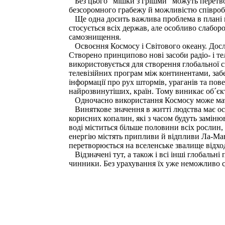
Без цього "мішки з грішми" можуть перетвор
безсоромного грабежу й можливістю співробі
Ще одна досить важлива проблема в плані по
стосується всіх держав, але особливо слабо
самознищення.
Освоєння Космосу і Світового океану. Дослі
Створено принципово нові засоби радіо- і тел
використовується для створення глобальної с
телевізійних програм між континентами, заб
інформації про рух штормів, ураганів та по
найрозвинутіших, країн. Тому виникає об´єк
Одночасно використання Космосу може мати 
Виняткове значення в житті людства має осв
корисних копалин, які з часом будуть заміню
воді міститься більше половини всіх рослин, 
енергію містять припливи й відпливи Ла-Ман
перетворюється на вселенське звалище відході
Відзначені тут, а також і всі інші глобаль
чинники. Без урахування їх уже неможливо ск