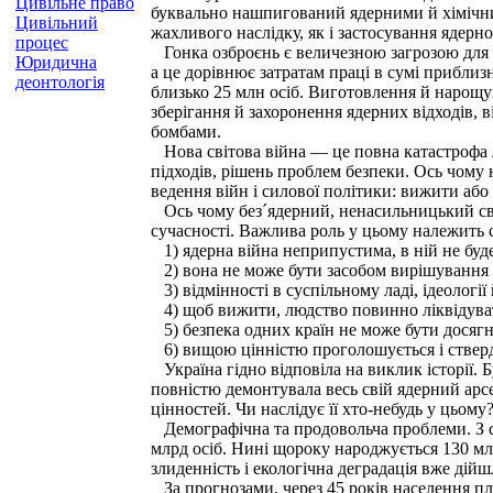
Цивільне право
буквально нашпигований ядерними й хімічни
Цивільний
жахливого наслідку, як і застосування ядерн
процес
Гонка озброєнь є величезною загрозою для л
Юридична
а це дорівнює затратам праці в сумі приблиз
деонтологія
близько 25 млн осіб. Виготовлення й нарощ
зберігання й захоронення ядерних відходів, в
бомбами.
Нова світова війна — це повна катастрофа л
підходів, рішень проблем безпеки. Ось чому
ведення війн і силової політики: вижити або
Ось чому без´ядерний, ненасильницький світ
сучасності. Важлива роль у цьому належить 
1) ядерна війна неприпустима, в ній не буд
2) вона не може бути засобом вирішування с
3) відмінності в суспільному ладі, ідеологі
4) щоб вижити, людство повинно ліквідувати
5) безпека одних країн не може бути досягн
6) вищою цінністю проголошується і стверд
Україна гідно відповіла на виклик історії. 
повністю демонтувала весь свій ядерний арсе
цінностей. Чи наслідує її хто-небудь у цьому?
Демографічна та продовольча проблеми. З сер
млрд осіб. Нині щороку народжується 130 мл
злиденність і екологічна деградація вже дій
За прогнозами, через 45 років населення пла