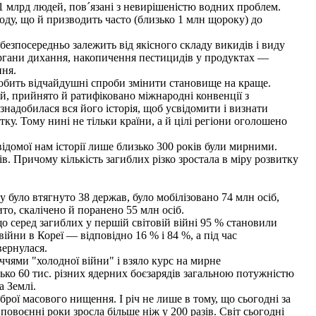
 1 млрд людей, пов´язані з невирішеністю водних проблем.
оду, що й призводить часто (близько 1 млн щороку) до
езпосередньо залежить від якісного складу викидів і виду
органи дихання, накопичення пестицидів у продуктах —
ння.
обить відчайдушні спроби змінити становище на краще.
й, прийнято й ратифіковано міжнародні конвенції з
знадобилася вся його історія, щоб усвідомити і визнати
ку. Тому нині не тільки країни, а й цілі регіони оголошено
ідомої нам історії лише близько 300 років були мирними.
в. Причому кількість загиблих різко зростала в міру розвитку
у було втягнуто 38 держав, було мобілізовано 74 млн осіб,
ито, скалічено й поранено 55 млн осіб.
о серед загиблих у першій світовій війні 95 % становили
ійни в Кореї — відповідно 16 % і 84 %, а під час
вернулася.
ччями "холодної війни" і взяло курс на мирне
зько 60 тис. різних ядерних боєзарядів загальною потужністю
а Землі.
брої масового нищення. І річ не лише в тому, що сьогодні за
овоєнні роки зросла більше ніж у 200 разів. Світ сьогодні