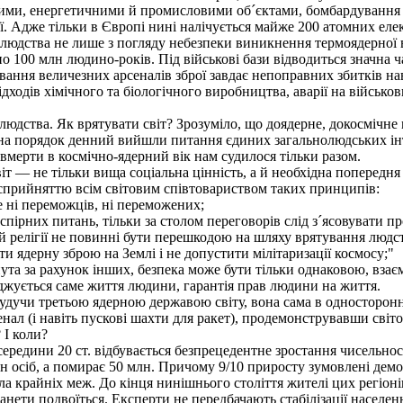
ми, енергетичними й промисловими об´єктами, бомбардування я
ої. Адже тільки в Європі нині налічується майже 200 атомних еле
юдства не лише з погляду небезпеки виникнення термоядерної ві
но 100 млн людино-років. Під військові бази відводиться значна 
ування величезних арсеналів зброї завдає непоправних збитків 
ідходів хімічного та біологічного виробництва, аварії на військ
юдства. Як врятувати світ? Зрозуміло, що доядерне, докосмічне 
 на порядок денний вийшли питання єдиних загальнолюдських інте
 вмерти в космічно-ядерний вік нам судилося тільки разом.
 — не тільки вища соціальна цінність, а й необхідна попередня
сприйняттю всім світовим співтовариством таких принципів:
е ні переможців, ні переможених;
пірних питань, тільки за столом переговорів слід з´ясовувати п
ї й релігії не повинні бути перешкодою на шляху врятування людс
 ядерну зброю на Землі і не допустити мілітаризації космосу;"
ута за рахунок інших, безпека може бути тільки однаковою, вза
жується саме життя людини, гарантія прав людини на життя.
Будучи третьою ядерною державою світу, вона сама в односторонн
нал (і навіть пускові шахти для ракет), продемонструвавши світ
 І коли?
едини 20 ст. відбувається безпрецедентне зростання чисельності
н осіб, а помирає 50 млн. Причому 9/10 приросту зумовлені демо
шла крайніх меж. До кінця нинішнього століття жителі цих регіоні
нети подвоїться. Експерти не передбачають стабілізації населен