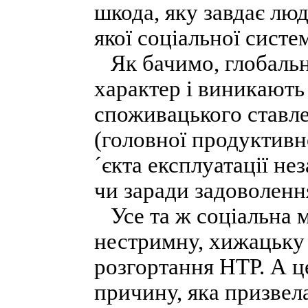
шкода, яку завдає люд
якої соціальної систе
Як бачимо, глобальн
характер і виникають
споживацького ставл
(головної продуктивно
´єкта експлуатації нез
чи заради задоволенн
Усе та ж соціальна 
нестримну, хижацьку
розгортання НТР. А ц
причину, яка призвел