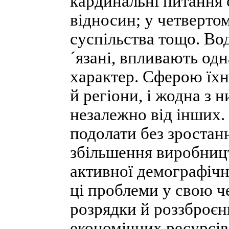
кардинальні питання 
відносин; у четверто
суспільства тощо. Во
´язані, впливають од
характер. Сферою їхнь
й регіони, і жодна з 
незалежно від інших.
подолати без зростан
збільшення виробницт
активної демографічн
ці проблеми у свою ч
розрядки й роззброєн
економічних ресурсів