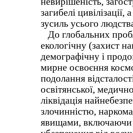
невирішеність, загос
загибелі цивілізації,
зусиль усього людств
До глобальних пробле
екологічну (захист н
демографічну і продо
мирне освоєння космо
подолання відсталості
освітянської, медично
ліквідація найнебезп
злочинністю, нарком
явищами, включаючи 