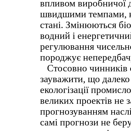
впливом виробничої д
швидшими темпами, н
стані. Змінюються бі
водний і енергетичний
регулювання чисельнос
породжує непередбачу
Стосовно чинників с
зауважити, що далеко
екологізації промисл
великих проектів не 
прогнозуванням наслі
самі прогнози не беру