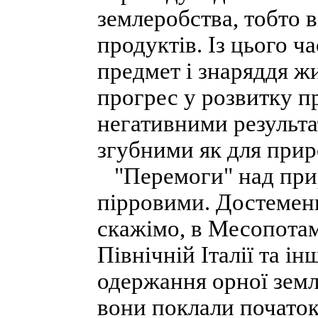
землеробства, тобто 
продуктів. Із цього 
предмет і знаряддя ж
прогрес у розвитку п
негативними результа
згубними як для приро
"Перемоги" над прир
пірровими. Достеменн
скажімо, в Месопотамі
Північній Італії та і
одержання орної земл
вони поклали початок