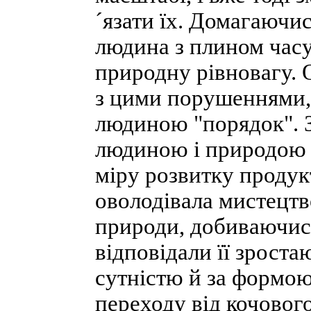
´язати їх. Домагаючи
людина з плином часу
природну рівновагу. 
з цими порушеннями,
людиною "порядок". 
людиною і природою д
міру розвитку продук
оволодівала мистецтв
природи, добиваючись
відповідали її зроста
сутністю й за формою
переходу від кочового