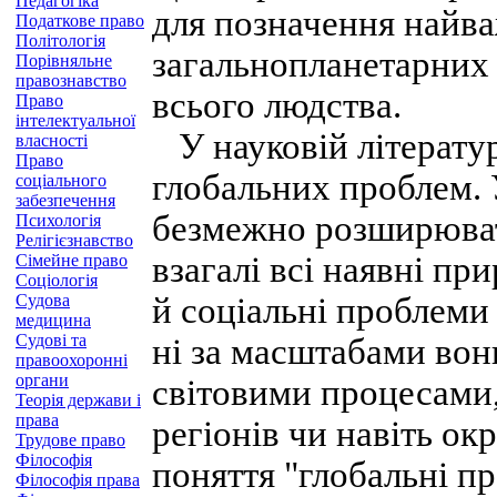
Педагогіка
для позначення найва
Податкове право
Політологія
загальнопланетарних 
Порівняльне
правознавство
всього людства.
Право
інтелектуальної
У науковій літератур
власності
Право
глобальних проблем. 
соціального
забезпечення
безмежно розширювати
Психологія
Релігієзнавство
взагалі всі наявні пр
Сімейне право
Соціологія
Судова
й соціальні проблеми 
медицина
Судові та
ні за масштабами вони
правоохоронні
органи
світовими процесами
Теорія держави і
права
регіонів чи навіть ок
Трудове право
Філософія
поняття "глобальні пр
Філософія права