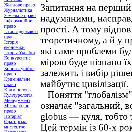
Запитання на перший 
Житлове право
Журналістика
Земельне право
надуманими, насправд
Інформаційне
право
прості. А тому відпов
Історія держави і
права
теоретичному, а й у п
Історія
економіки
які саме проблеми бу
Історія України
Конкурентне
мірою буде пізнано ї
право
Конституційне
залежить і вибір ріше
право
Кримінальне
майбутнє цивілізації.
право
Кримінологія
Поняття "глобалізм" 
Культурологія
Менеджмент
означає "загальний, вс
Міжнародне
право
globus — куля, тобто
Нотаріат
Ораторське
Цей термін із 60-х ро
мистецтво