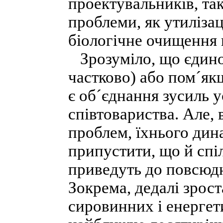
проектувальників, та
проблеми, як утилізац
біологічне очищення 
Зрозуміло, що єдино
частково) або пом´як
є об´єднання зусиль 
співтовариства. Але, 
проблем, їхнього дин
припустити, що й спі
приведуть до повсюдн
Зокрема, дедалі зрос
сировинних і енергет