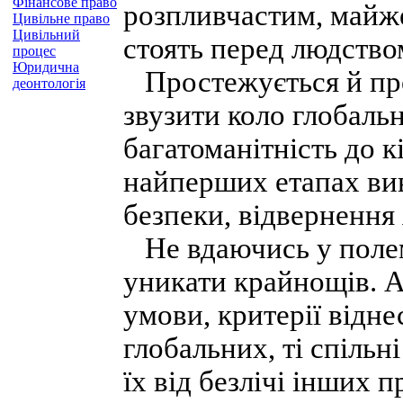
Фінансове право
розпливчастим, майже
Цивільне право
Цивільний
стоять перед людство
процес
Юридична
Простежується й пр
деонтологія
звузити коло глобаль
багатоманітність до кі
найперших етапах вив
безпеки, відвернення 
Не вдаючись у полем
уникати крайнощів. А
умови, критерії відн
глобальних, ті спільн
їх від безлічі інших 