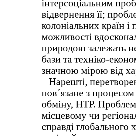
інтерсоціальним проб
відвернення її; пробл
колоніальних країн і 
можливості вдосконал
природою залежать не
бази та техніко-екон
значною мірою від ха
Нарешті, перетворен
пов´язане з процесом
обміну, НТР. Проблем
місцевому чи регіона
справді глобального 