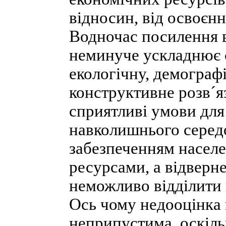
відносин, від освоєнн
Водночас посилення в
неминуче ускладнює 
екологічну, демограф
конструктивне розв´я
сприятливі умови для
навколишнього середо
забезпеченням насел
ресурсами, а відверне
неможливо відділити 
Ось чому недооцінка 
неприпустима, оскіл