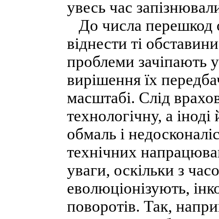
увесь час запізнювал
До числа перешкод о
віднести ті обставини
проблеми зачіпають у
вирішення їх передбач
масштабі. Слід врахов
технологічну, а іноді
обмаль і недосконаліс
технічних напрацюван
уваги, оскільки з час
еволюціонізують, інк
поворотів. Так, напри