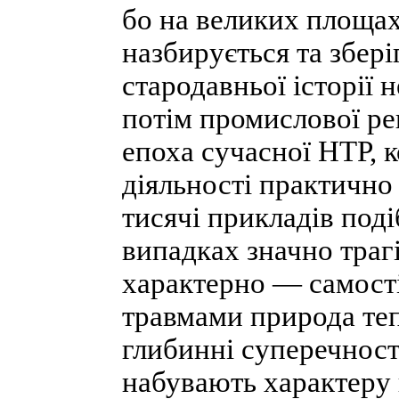
бо на великих площах
назбирується та збері
стародавньої історії 
потім промислової ре
епоха сучасної НТР, 
діяльності практично
тисячі прикладів поді
випадках значно траг
характерно — самості
травмами природа теп
глибинні суперечност
набувають характеру 