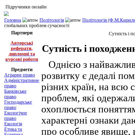
Підручники онлайн
Головна
Політологія
Політологія (Ф.М.Кирилю
глобальних проблем сучасності
Партнери
Сутність і 
Авторські
Сутність і походжен
реферати,
дипломні та
курсові роботи
Однією з найважлив
Предмети
розвитку є дедалі по
Аграрне право
Адміністративне
різних країн, на всю
право
Банківське
проблем, які одержал
право
Господарське
охоплюється поняттям
право
Екологічне
характерні ознаки да
право
Екологія
про особливе явище, 
Етика та
Естетика