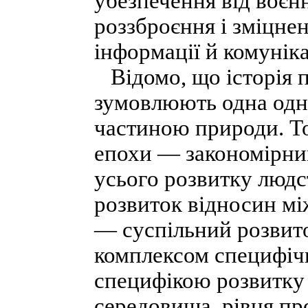
убезпечення від воєнн
роззброєння і зміцне
інформації й комунік
Відомо, що історія п
зумовлюють одна одну
частиною природи. Т
епохи — закономірний
усього розвитку людст
розвиток відносин мі
— суспільний розвит
комплексом специфіч
специфікою розвитку 
середовища, рівня пр