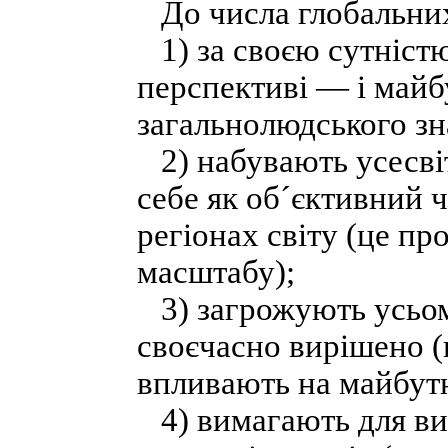
До числа глобальних
1) за своєю сутністю 
перспективі — і майб
загальнолюдського зн
2) набувають усесвіт
себе як об´єктивний ч
регіонах світу (це п
масштабу);
3) загрожують усьому
своєчасно вирішено (
впливають на майбутн
4) вимагають для ви