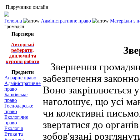
Підручники онлайн
Головна
Адміністративне право
Матеріали з 
громадян
Партнери
Авторські
Зве
реферати,
дипломні та
курсові роботи
Звернення громадян 
Предмети
забезпечення законно
Аграрне право
Адміністративне
Воно закріплюється у 
право
Банківське
наголошує, що усі ма
право
Господарське
чи колективні письмо
право
Екологічне
звертатися до органів
право
Екологія
зобов'язані розглянут
Етика та
Естетика