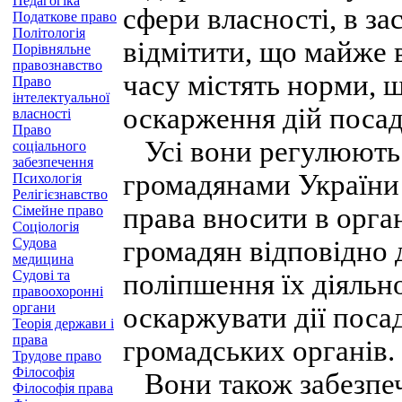
Педагогіка
сфери власності, в за
Податкове право
Політологія
відмітити, що майже в
Порівняльне
правознавство
часу містять норми, 
Право
інтелектуальної
оскарження дій посад
власності
Право
Усі вони регулюють п
соціального
забезпечення
громадянами України
Психологія
Релігієзнавство
права вносити в орга
Сімейне право
Соціологія
Судова
громадян відповідно д
медицина
Судові та
поліпшення їх діяльно
правоохоронні
органи
оскаржувати дії поса
Теорія держави і
права
громадських органів.
Трудове право
Філософія
Вони також забезпеч
Філософія права