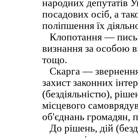
народних депутатів Ук
посадових осіб, а та
поліпшення їх діяльно
Клопотання — письм
визнання за особою в
тощо.
Скарга — звернення 
захист законних інте
(бездіяльністю), ріш
місцевого самоврядува
об'єднань громадян, 
До рішень, дій (безді