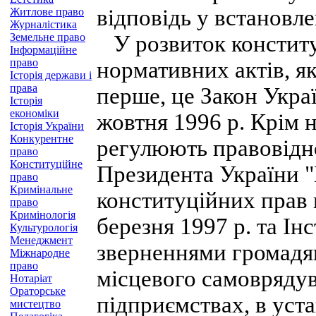
відповідь у встановл
Житлове право
Журналістика
Земельне право
У розвиток конститу
Інформаційне
право
нормативних актів, я
Історія держави і
права
перше, це Закон Укра
Історія
економіки
жовтня 1996 p. Крім 
Історія України
Конкурентне
регулюють правовідно
право
Конституційне
Президента України 
право
Кримінальне
конституційних прав 
право
Кримінологія
березня 1997 p. та Інс
Культурологія
Менеджмент
зверненнями громадян
Міжнародне
право
місцевого самоврядув
Нотаріат
Ораторське
підприємствах, в уста
мистецтво