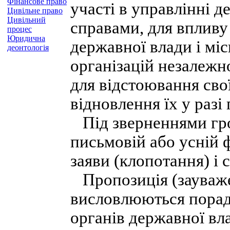
Фінансове право
участі в управлінні 
Цивільне право
Цивільний
справами, для впливу
процес
Юридична
державної влади і мі
деонтологія
організацій незалежн
для відстоювання свої
відновлення їх у разі
Під зверненнями гром
письмовій або усній 
заяви (клопотання) і 
Пропозиція (зауваже
висловлюються порада
органів державної вл