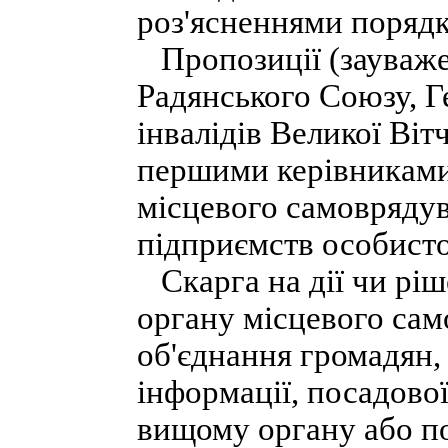
роз'ясненнями поряд
Пропозиції (зауважен
Радянського Союзу, Г
інвалідів Великої Віт
першими керівниками
місцевого самоврядува
підприємств особисто
Скарга на дії чи ріш
органу місцевого само
об'єднання громадян, 
інформації, посадової
вищому органу або по