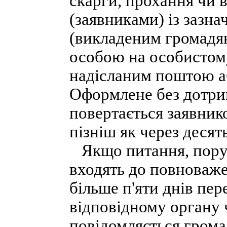
скарги, прохання чи 
(заявниками) із зазн
(викладеним громадя
особою на особистом
надісланим поштою а
Оформлене без дотри
повертається заявник
пізніш як через десят
Якщо питання, поруш
входять до повноваже
більше п'яти днів пе
відповідному органу 
повідомляється грома