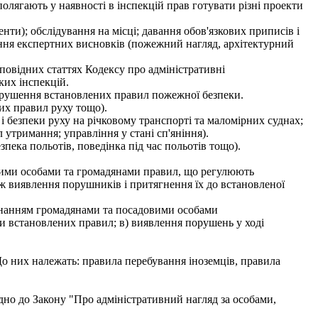
олягають у наявності в інспекцій прав готувати різні проекти
енти); обслідування на місці; давання обов'язкових приписів і
ання експертних висновків (пожежний нагляд, архітектурний
повідних статтях Кодексу про адміністративні
ких інспекцій.
орушення встановлених правил пожежної безпеки.
их правил руху тощо).
 і безпеки руху на річковому транспорті та маломірних суднах;
тримання; управління у стані сп'яніння).
безпека польотів, поведінка під час польотів тощо).
вими особами та громадянами правил, що регулюють
ж виявлення порушників і притягнення їх до встановленої
конанням громадянами та посадовими особами
и встановлених правил; в) виявлення порушень у ході
о них належать: правила перебування іноземців, правила
дно до Закону "Про адміністративний нагляд за особами,