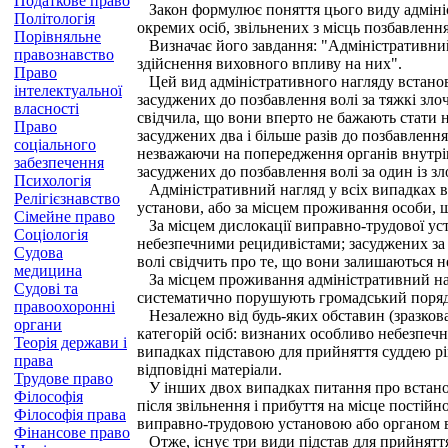
Податкове право
Закон формулює поняття цього виду адмініс
Політологія
окремих осіб, звільнених з місць позбавленн
Порівняльне
Визначає його завдання: "Адміністративний 
правознавство
здійснення виховного впливу на них".
Право
Цей вид адміністративного нагляду встановл
інтелектуальної
засуджених до позбавлення волі за тяжкі злоч
власності
свідчила, що вони вперто не бажають стати н
Право
засуджених два і більше разів до позбавленн
соціального
незважаючи на попередження органів внутрі
забезпечення
засуджених до позбавлення волі за один із з
Психологія
Адміністративний нагляд у всіх випадках вс
Релігієзнавство
установи, або за місцем проживання особи, 
Сімейне право
За місцем дислокації виправно-трудової уст
Соціологія
небезпечними рецидивістами; засуджених за з
Судова
волі свідчить про те, що вони залишаються н
медицина
За місцем проживання адміністративний нагля
Судові та
систематично порушують громадський порядо
правоохоронні
Незалежно від будь-яких обставин (зразкова
органи
категорій осіб: визнаних особливо небезпечн
Теорія держави і
випадках підставою для прийняття суддею рі
права
відповідні матеріали.
Трудове право
У інших двох випадках питання про встановл
Філософія
після звільнення і прибуття на місце постій
Філософія права
виправно-трудовою установою або органом в
Фінансове право
Отже, існує три види підстав для прийняття 