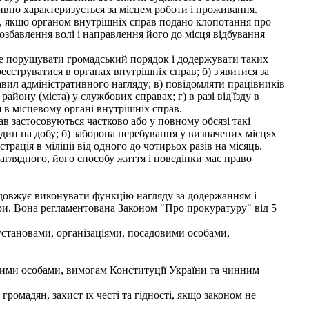
тивно характеризується за місцем роботи і проживання.
о, якщо органом внутрішніх справ подано клопотання про
озбавлення волі і направлення його до місця відбування
не порушувати громадський порядок і додержувати таких
струватися в органах внутрішніх справ; б) з'явитися за
равил адміністративного нагляду; в) повідомляти працівників
айону (міста) у службових справах; г) в разі від'їзду в
 в місцевому органі внутрішніх справ.
 застосовуються частково або у повному обсязі такі
дин на добу; б) заборона перебування у визначених місцях
трація в міліції від одного до чотирьох разів на місяць.
аглядного, його способу життя і поведінки має право
одовжує виконувати функцію нагляду за додержанням і
ури. Вона регламентована Законом "Про прокуратуру" від 5
становами, організаціями, посадовими особами,
овими особами, вимогам Конституції України та чинним
ромадян, захист їх честі та гідності, якщо законом не