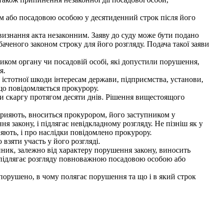
ом або посадовою особою у десятиденний строк після його
визнання акта незаконним. Заяву до суду може бути подано
ченого законом строку для його розгляду. Подача такої заяви
ом органу чи посадовій особі, які допустили порушення,
я.
стотної шкоди інтересам держави, підприємства, установи,
що повідомляється прокурору.
 скаргу протягом десяти днів. Рішення вищестоящого
рияють, вноситься прокурором, його заступником у
 закону, і підлягає невідкладному розгляду. Не пізніш як у
яють, і про наслідки повідомлено прокурору.
взяти участь у його розгляді.
ик, залежно від характеру порушення закону, виносить
підлягає розгляду повноважною посадовою особою або
 порушено, в чому полягає порушення та що і в який строк