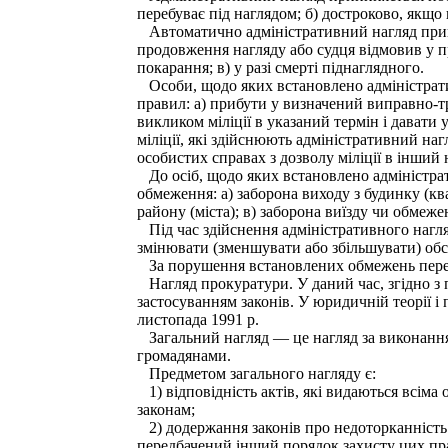
перебуває під наглядом; б) достроково, якщо
Автоматично адміністративний нагляд припин
продовження нагляду або судця відмовив у п
покарання; в) у разі смерті піднаглядного.
Особи, щодо яких встановлено адміністрати
правил: а) прибути у визначений виправно-тр
викликом міліції в указаний термін і давати
міліції, які здійснюють адміністративний нагл
особистих справах з дозволу міліції в інший
До осіб, щодо яких встановлено адміністрат
обмеження: а) заборона виходу з будинку (к
району (міста); в) заборона виїзду чи обмежен
Під час здійснення адміністративного нагля
змінювати (зменшувати або збільшувати) обс
За порушення встановлених обмежень передба
Нагляд прокуратури. У даний час, згідно з 
застосуванням законів. У юридичній теорії і
листопада 1991 p.
Загальний нагляд — це нагляд за виконання
громадянами.
Предметом загального нагляду є:
1) відповідність актів, які видаються всім
законам;
2) додержання законів про недоторканність ос
передбачений інший порядок захисту цих пр