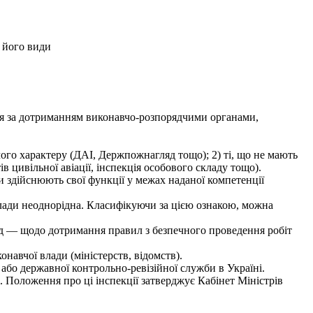
 його види
я за дотриманням виконавчо-розпорядчими органами,
ого характеру (ДАІ, Держпожнагляд тощо); 2) ті, що не мають
в цивільної авіації, інспекція особового складу тощо).
 здійснюють свої функції у межах наданої компетенції
влади неоднорідна. Класифікуючи за цією ознакою, можна
яд — щодо дотримання правил з безпечного проведення робіт
навчої влади (міністерств, відомств).
бо державної контрольно-ревізійної служби в Україні.
. Положення про ці інспекції затверджує Кабінет Міністрів