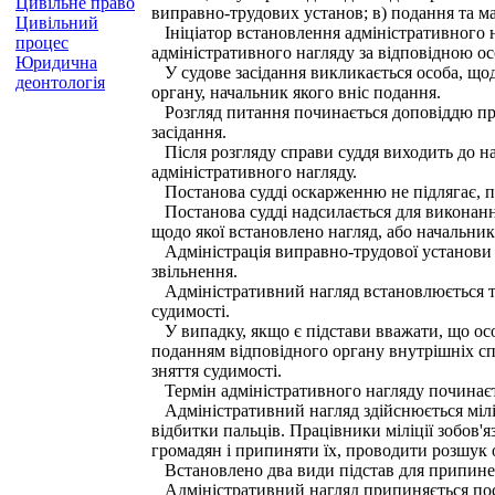
Цивільне право
виправно-трудових установ; в) подання та ма
Цивільний
Ініціатор встановлення адміністративного н
процес
адміністративного нагляду за відповідною о
Юридична
У судове засідання викликається особа, щод
деонтологія
органу, начальник якого вніс подання.
Розгляд питання починається доповіддю про з
засідання.
Після розгляду справи суддя виходить до нар
адміністративного нагляду.
Постанова судді оскарженню не підлягає, пр
Постанова судді надсилається для виконання
щодо якої встановлено нагляд, або начальни
Адміністрація виправно-трудової установи 
звільнення.
Адміністративний нагляд встановлюється тер
судимості.
У випадку, якщо є підстави вважати, що осо
поданням відповідного органу внутрішніх сп
зняття судимості.
Термін адміністративного нагляду починаєть
Адміністративний нагляд здійснюється міліці
відбитки пальців. Працівники міліції зобов
громадян і припиняти їх, проводити розшук о
Встановлено два види підстав для припиненн
Адміністративний нагляд припиняється поста