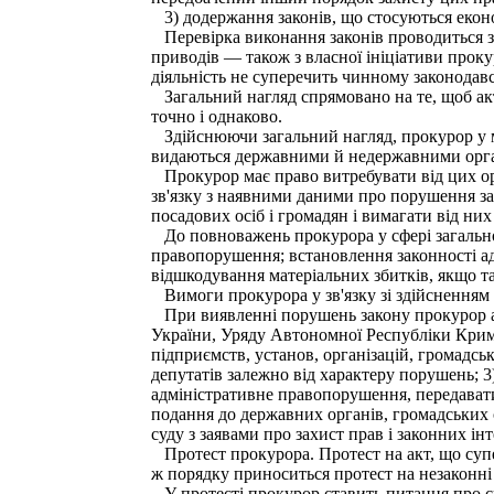
3) додержання законів, що стосуються екон
Перевірка виконання законів проводиться з
приводів — також з власної ініціативи проку
діяльність не суперечить чинному законодавс
Загальний нагляд спрямовано на те, щоб акт
точно і однаково.
Здійснюючи загальний нагляд, прокурор у меж
видаються державними й недержавними орган
Прокурор має право витребувати від цих орга
зв'язку з наявними даними про порушення зак
посадових осіб і громадян і вимагати від ни
До повноважень прокурора у сфері загальног
правопорушення; встановлення законності ад
відшкодування матеріальних збитків, якщо та
Вимоги прокурора у зв'язку зі здійсненням з
При виявленні порушень закону прокурор або
України, Уряду Автономної Республіки Крим, 
підприємств, установ, організацій, громадсь
депутатів залежно від характеру порушень;
адміністративне правопорушення, передавати
подання до державних органів, громадських о
суду з заявами про захист прав і законних і
Протест прокурора. Протест на акт, що супе
ж порядку приноситься протест на незаконні 
У протесті прокурор ставить питання про ска