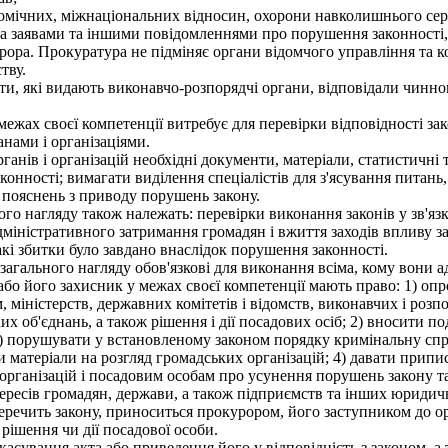
омічних, міжнаціональних відносин, охорони навколишнього сере
а заявами та іншими повідомленнями про порушення законності, 
рора. Прокуратура не підміняє органи відомчого управління та ко
тву.
и, які видають виконавчо-розпорядчі органи, відповідали чинно
ах своєї компетенції витребує для перевірки відповідності зако
ами і організаціями.
нів і організацій необхідні документи, матеріали, статистичні та
онності; вимагати виділення спеціалістів для з'ясування питань
х пояснень з приводу порушень закону.
о нагляду також належать: перевірки виконання законів у зв'яз
міністративного затримання громадян і вжиття заходів впливу за
кі збитки було завдано внаслідок порушення законності.
агального нагляду обов'язкові для виконання всіма, кому вони а
 його захисник у межах своєї компетенції мають право: 1) опро
міністерств, державних комітетів і відомств, виконавчих і розп
ких об'єднань, а також рішення і дії посадових осіб; 2) вносити 
 3) порушувати у встановленому законом порядку кримінальну сп
 матеріали на розгляд громадських організацій; 4) давати прип
рганізацій і посадовим особам про усунення порушень закону та 
нтересів громадян, держави, а також підприємств та інших юридич
речить закону, приноситься прокурором, його заступником до ор
рішення чи дії посадової особи.
сування акта або приведення його у відповідність з законом, а 