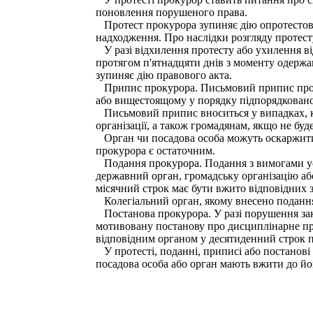
поновлення порушеного права.
Протест прокурора зупиняє дію опротестован
надходження. Про наслідки розгляду протест
У разі відхилення протесту або ухилення ві
протягом п'ятнадцяти днів з моменту одержан
зупиняє дію правового акта.
Припис прокурора. Письмовий припис про ус
або вищестоящому у порядку підпорядкованос
Письмовий припис вноситься у випадках, ко
організації, а також громадянам, якщо не б
Орган чи посадова особа можуть оскаржити 
прокурора є остаточним.
Подання прокурора. Подання з вимогами усу
державний орган, громадську організацію або
місячний строк має бути вжито відповідних з
Колегіальний орган, якому внесено подання, 
Постанова прокурора. У разі порушення зак
мотивовану постанову про дисциплінарне п
відповідним органом у десятиденний строк п
У протесті, поданні, приписі або постанові 
посадова особа або орган мають вжити до йо