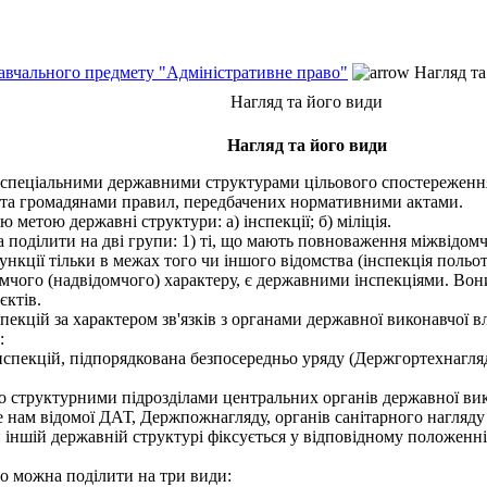
навчального предмету "Адміністративне право"
Нагляд та
Нагляд та його види
Нагляд та його види
спеціальними державними структурами цільового спостереженн
и та громадянами правил, передбачених нормативними актами.
 метою державні структури: а) інспекції; б) міліція.
 поділити на дві групи: 1) ті, що мають повноваження міжвідомч
кції тільки в межах того чи іншого відомства (інспекція польоті
ого (надвідомчого) характеру, є державними інспекціями. Вони
єктів.
екцій за характером зв'язків з органами державної виконавчої 
:
нспекцій, підпорядкована безпосередньо уряду (Держгортехнагл
во структурними підрозділами центральних органів державної вико
нам відомої ДАТ, Держпожнагляду, органів санітарного нагляду а
и іншій державній структурі фіксується у відповідному положенні
 можна поділити на три види: