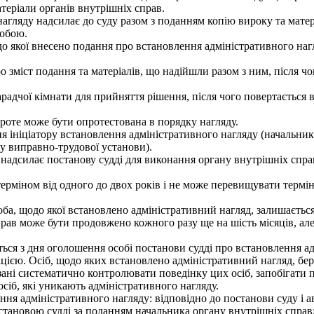
теріали органів внутрішніх справ.
агляду надсилає до суду разом з поданням копію вироку та матер
собою.
о якої внесено подання про встановлення адміністративного нагл
міст подання та матеріалів, що надійшли разом з ним, після чого
адчої кімнати для прийняття рішення, після чого повертається в
оте може бути опротестована в порядку нагляду.
 ініціатору встановлення адміністративного нагляду (начальник
ку виправно-трудової установи).
надсилає постанову судді для виконання органу внутрішніх спра
міном від одного до двох років і не може перевищувати термін
ба, щодо якої встановлено адміністративний нагляд, залишається
рав може бути продовжено кожного разу ще на шість місяців, але
ся з дня оголошення особі постанови судді про встановлення ад
єю. Осіб, щодо яких встановлено адміністративний нагляд, берут
'язані систематично контролювати поведінку цих осіб, запобігат
сіб, які уникають адміністративного нагляду.
я адміністративного нагляду: відповідно до постанови суду і 
новою судді за поданням начальника органу внутрішніх справ: а)