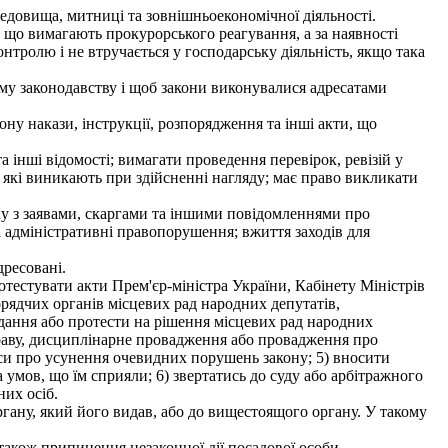
довища, митниці та зовнішньоекономічної діяльності.
що вимагають прокурорського реагування, а за наявності
нтролю і не втручається у господарську діяльність, якщо така
му законодавству і щоб закони виконувалися адресатами
ну накази, інструкції, розпорядження та інші акти, що
 інші відомості; вимагати проведення перевірок, ревізій у
, які виникають при здійсненні нагляду; має право викликати
ку з заявами, скаргами та іншими повідомленнями про
 адміністративні правопорушення; вжиття заходів для
дресовані.
тестувати акти Прем'єр-міністра України, Кабінету Міністрів
орядчих органів місцевих рад народних депутатів,
подання або протести на рішення місцевих рад народних
раву, дисциплінарне провадження або провадження про
иси про усунення очевидних порушень закону; 5) вносити
умов, що їм сприяли; 6) звертатись до суду або арбітражного
них осіб.
гану, який його видав, або до вищестоящого органу. У такому
також припинення незаконної дії посадової особи,