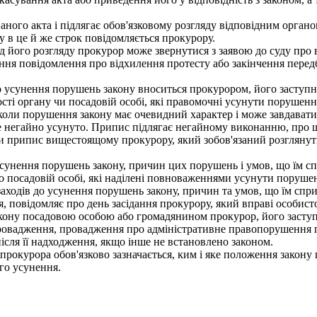
ого акта і підлягає обов'язковому розгляду відповідним орган
у в це й же строк повідомляється прокурору.
д його розгляду прокурор може звернутися з заявою до суду про 
ня повідомлення про відхилення протесту або закінчення передба
унення порушень закону вноситься прокурором, його заступник
ті органу чи посадовій особі, які правомочні усунути порушенн
ли порушення закону має очевидний характер і може завдавати і
уде негайно усунуто. Припис підлягає негайному виконанню, про 
припис вищестоящому прокурору, який зобов'язаний розглянути
нення порушень закону, причин цих порушень і умов, що їм сп
 посадовій особі, які наділені повноваженнями усунути порушення
аходів до усунення порушень закону, причин та умов, що їм спри
повідомляє про день засідання прокурору, який вправі особисто 
ону посадовою особою або громадянином прокурор, його заступн
ровадження, провадження про адміністративне правопорушення 
ісля її надходження, якщо інше не встановлено законом.
прокурора обов'язково зазначається, ким і яке положення закону
го усунення.