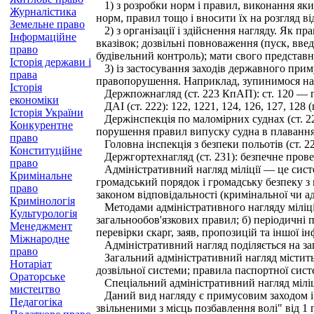
1) з розробки норм і правил, виконання яких
Журналістика
норм, правил тощо і вносити їх на розгляд в
Земельне право
2) з організації і здійснення нагляду. Як пр
Інформаційне
вказівок; дозвільні повноваження (пуск, вв
право
будівельний контроль); мати свого представн
Історія держави і
3) із застосування заходів державного приму
права
правопорушення. Наприклад, зупинимося на 
Історія
Держпожнагляд (ст. 223 КпАП): ст. 120 — п
економіки
ДАІ (ст. 222): 122, 1221, 124, 126, 127, 12
Історія України
Держінспекція по маломірних суднах (ст. 227
Конкурентне
порушення правил випуску судна в плавання
право
Головна інспекція з безпеки польотів (ст. 228
Конституційне
Держгортехнагляд (ст. 231): безпечне прове
право
Адміністративний нагляд міліції — це сис
Кримінальне
громадський порядок і громадську безпеку з
право
законом відповідальності (кримінальної чи а
Кримінологія
Методами адміністративного нагляду міліції
Культурологія
загальнообов'язкових правил; б) періодичні
Менеджмент
перевірки скарг, заяв, пропозицій та іншої 
Міжнародне
Адміністративний нагляд поділяється на заг
право
Загальний адміністративний нагляд містить 
Нотаріат
дозвільної системи; правила паспортної сис
Ораторське
Спеціальний адміністративний нагляд міліці
мистецтво
Даний вид нагляду є примусовим заходом і в
Педагогіка
звільненими з місць позбавлення волі" від 1 