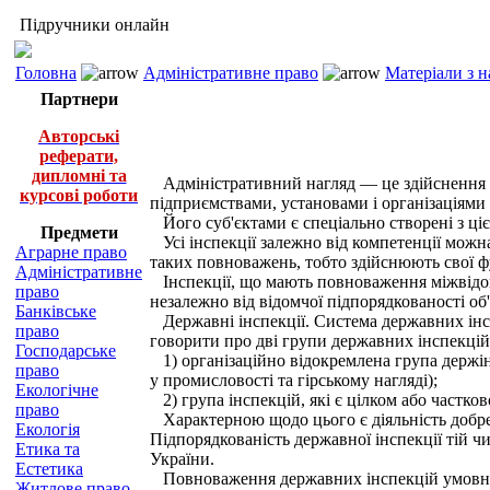
Підручники онлайн
Головна
Адміністративне право
Матеріали з 
Партнери
Авторські
реферати,
дипломні та
Адміністративний нагляд — це здійснення 
курсові роботи
підприємствами, установами і організаціям
Його суб'єктами є спеціально створені з цією
Предмети
Усі інспекції залежно від компетенції можна
Аграрне право
таких повноважень, тобто здійснюють свої фун
Адміністративне
Інспекції, що мають повноваження міжвідомч
право
незалежно від відомчої підпорядкованості об'
Банківське
Державні інспекції. Система державних інсп
право
говорити про дві групи державних інспекцій
Господарське
1) організаційно відокремлена група держі
право
у промисловості та гірському нагляді);
Екологічне
2) група інспекцій, які є цілком або частко
право
Характерною щодо цього є діяльність добре 
Екологія
Підпорядкованість державної інспекції тій ч
Етика та
України.
Естетика
Повноваження державних інспекцій умовно
Житлове право