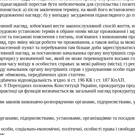
 піднаглядний перестав бути небезпечним для суспільства і пози
яється: а) після закінчення терміну, на який його встановлен
родовженні нагляду; б) у випадку засудження піднаглядного до п
вний нагляд, зобов'язані вести законослухняний спосіб життя, 
удовою установою термін в обране ними місце проживання і зареє
 усні та письмові пояснення з питань, пов'язаних з виконанням п
яд, про зміну місця роботи чи проживання, а також виїзд за межі р
 населений пункт та перебування там більше доби зареєструватися
ивний нагляд, за постановою начальника органу внутрішніх справ
вартири) у визначений час, який не може перевищувати восьми го
ня часу виїзду в особистих справах за межі району (міста); г) реєс
ду начальник органу внутрішніх справ з урахуванням особи підн
яг обмежень, передбачених цією статтею.
чена відповідальність згідно зі ст. 196 КК і ст. 187 КпАП.
п. 9 Перехідних положень Конституції України, прокуратура пр
 практиці ця функція визначається як загальний нагляд прокурат
м законів виконавчо-розпорядчими органами, підприємствами, у
а органами, підприємствами, установами, організаціями та посад
оби, соціально-економічні, політичні, особисті права і свободи г
ав;