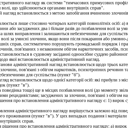
тративного нагляду як системи "тимчасових примусових профіл
я волі, що здійснюються органами внутрішніх справ".
нагляд встановлюється з метою запобігання вчиненню злочинів 
юється лише стосовно чотирьох категорій повнолітніх осіб: а)
ини або засуджених два і більше разів до позбавлення волі за ум
а шлях виправлення і залишаються небезпечними для суспільства
я волі за умисні злочини, якщо вони після покарання або умовно-
шніх справ, систематично порушують громадський порядок і пра
лочинів, пов'язаних з незаконним обігом наркотичних засобів, пс
тановлюється в судовому засіданні одноосібне суддею районного 
щодо якої встановлюється адміністративний нагляд.
анови адміністративний нагляд встановлюється щодо трьох катего
лочини, пов'язані з обігом наркотиків, психотропних речовин та 
ебезпечними для суспільства (пункт "б").
д встановлюється щодо однієї категорії осіб: які прибули з міс
к (пункт "в").
 поведінка тощо) ще в місцях позбавлення волі (до моменту зві
ими рецидивістами; засуджених за злочини, пов'язані з обігом н
шення про встановлення адміністративного нагляду є: 1) вирок с
ення адміністративного нагляду вирішується залежно від поведі
ного проживання (пункт "в"). У цих випадках подання і матеріал
нутрішніх справ.
рішення про встановлення адміністративного нагляду: а) вирок с