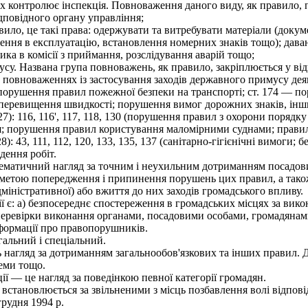
 контролює інспекція. Повноваження даного виду, як правило, п
ідповідного органу управління;
авило, це такі права: одержувати та витребувати матеріали (докум
едення в експлуатацію, встановлення номерних знаків тощо); дав
ика в комісії з приймання, розслідування аварій тощо;
су. Названа група повноважень, як правило, закріплюється у від
повноваженнях із застосування заходів державного примусу дея
орушення правил пожежної безпеки на транспорті; ст. 174 — п
8 (перевищення швидкості; порушення вимог дорожних знаків, інш
): 116, 116', 117, 118, 130 (порушення правил з охорони порядку
; порушення правил користування маломірними суднами; правил у
): 43, 111, 112, 120, 133, 135, 137 (санітарно-гігієнічні вимоги; 
дення робіт.
тематичний нагляд за точним і неухильним дотриманням посадо
 метою попередження і припинення порушень цих правил, а тако
дміністративної) або вжиття до них заходів громадського впливу.
 є: а) безпосереднє спостереження в громадських місцях за ви
 перевірки виконання органами, посадовими особами, громадянам
інформації про правопорушників.
альний і спеціальний.
нагляд за дотриманням загальнообов'язкових та інших правил. Д
теми тощо.
ї — це нагляд за поведінкою певної категорії громадян.
становлюється за звільненими з місць позбавлення волі відпові
грудня 1994 p.