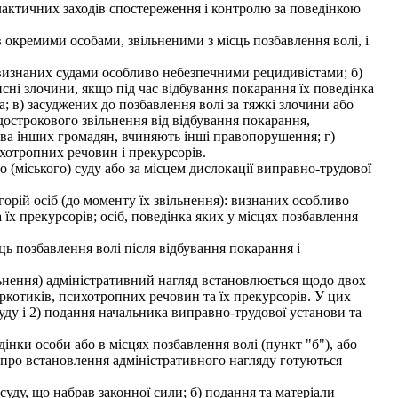
актичних заходів спостереження і контролю за поведінкою
окремими особами, звільненими з місць позбавлення волі, і
 визнаних судами особливо небезпечними рецидивістами; б)
исні злочини, якщо під час відбування покарання їх поведінка
; в) засуджених до позбавлення волі за тяжкі злочини або
дострокового звільнення від відбування покарання,
ва інших громадян, вчиняють інші правопорушення; г)
ихотропних речовин і прекурсорів.
(міського) суду або за місцем дислокації виправно-трудової
рій осіб (до моменту їх звільнення): визнаних особливо
їх прекурсорів; осіб, поведінка яких у місцях позбавлення
ць позбавлення волі після відбування покарання і
льнення) адміністративний нагляд встановлюється щодо двох
аркотиків, психотропних речовин та їх прекурсорів. У цих
уду і 2) подання начальника виправно-трудової установи та
нки особи або в місцях позбавлення волі (пункт "б"), або
и про встановлення адміністративного нагляду готуються
уду, що набрав законної сили; б) подання та матеріали