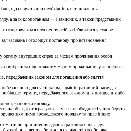
іали, що свідчать про необхідність встановлення
яду, а за їх клопотанням — і захисник, а також представник
 заслуховуються пояснення осіб, які з'явилися у судове
 зал засідань і оголошує постанову про встановлення
у органу внутрішніх справ за місцем проживання особи,
в за вибраним піднаглядним місцем проживання у день його
ів, передбачених законом для погашення або зняття
 небезпечною для суспільства, адміністративний нагляд за
 не більше терміну, передбаченого законом для погашення або
міністративного нагляду.
ь на облік, фотографують, а у разі необхідності у них беруть
и порушенням ними громадського порядку та прав інших
автоматичне припинення адміністративного нагляду.
 у разі погашення або зняття судимості з особи, яка