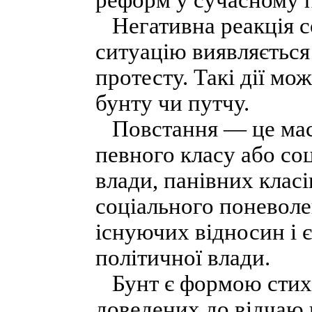
реформ у сучасному п
Негативна реакція с
ситуацію виявляється
протесту. Такі дії мо
бунту чи путчу.
Повстання — це мас
певного класу або со
влади, панівних класі
соціального поневоле
існуючих відносин і є
політичної влади.
Бунт є формою стихі
доведених до відчаю