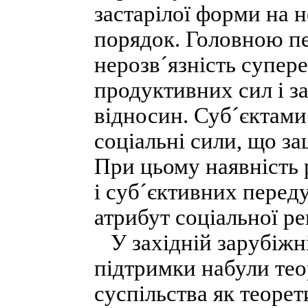
застарілої форми на 
порядок. Головною пе
нерозв´язність супер
продуктивних сил і 
відносин. Суб´єктам
соціальні сили, що зац
При цьому наявність 
і суб´єктивних перед
атрибут соціальної ре
У західній зарубіжні
підтримки набули теор
суспільства як теоре