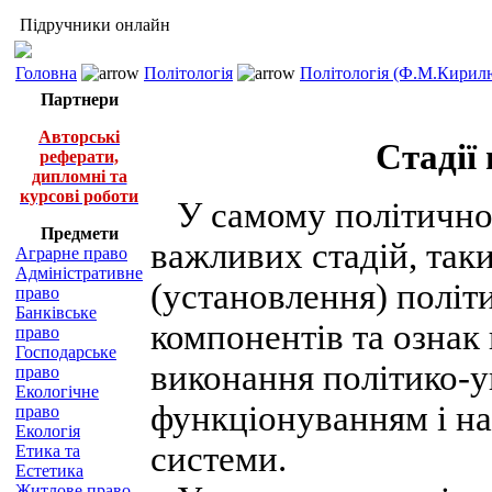
Підручники онлайн
Головна
Політологія
Політологія (Ф.М.Кирилю
Партнери
Авторські
Стадії
реферати,
дипломні та
курсові роботи
У самому політично
Предмети
важливих стадій, так
Аграрне право
Адміністративне
(установлення) політ
право
Банківське
компонентів та ознак
право
Господарське
виконання політико-у
право
Екологічне
функціонуванням і н
право
Екологія
системи.
Етика та
Естетика
Житлове право