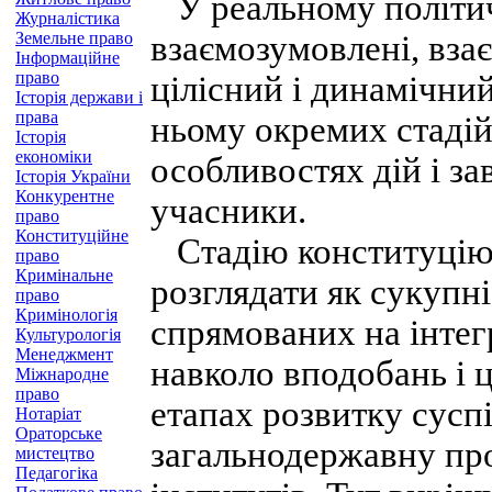
У реальному політичн
Журналістика
Земельне право
взаємозумовлені, вза
Інформаційне
право
цілісний і динамічни
Історія держави і
права
ньому окремих стадій
Історія
економіки
особливостях дій і за
Історія України
Конкурентне
учасники.
право
Конституційне
Стадію конституціюв
право
Кримінальне
розглядати як сукупні
право
Кримінологія
спрямованих на інтег
Культурологія
Менеджмент
навколо вподобань і ц
Міжнародне
право
етапах розвитку суспі
Нотаріат
Ораторське
загальнодержавну пр
мистецтво
Педагогіка