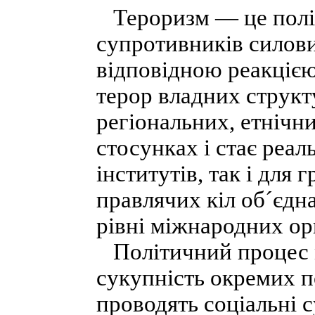
Тероризм — це політ
супротивників силов
відповідною реакцією
терор владних структ
регіональних, етнічн
стосунках і стає реа
інститутів, так і для 
правлячих кіл об´єдна
рівні міжнародних ор
Політичний процес м
сукупність окремих п
проводять соціальні с