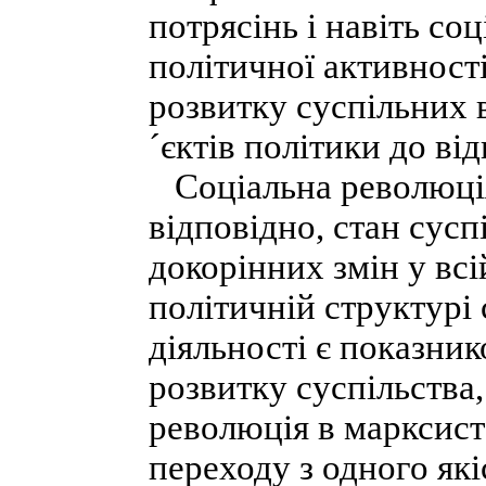
потрясінь і навіть со
політичної активност
розвитку суспільних в
´єктів політики до ві
Соціальна революція р
відповідно, стан сусп
докорінних змін у всі
політичній структурі 
діяльності є показник
розвитку суспільства,
революція в марксистс
переходу з одного які