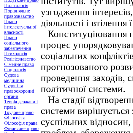
інститутів. Тут вирі
Податкове право
Політологія
узгодження інтересів
Порівняльне
правознавство
діяльності і втілення 
Право
інтелектуальної
Конституціювання п
власності
Право
процес упорядковуван
соціального
забезпечення
соціальних конфліктів
Психологія
Релігієзнавство
прогнозованого розви
Сімейне право
Соціологія
Судова
проведення заходів, 
медицина
Судові та
політичної системи.
правоохоронні
органи
На стадії відтворенн
Теорія держави і
права
системи вирішується 
Трудове право
Філософія
суспільних відносин, 
Філософія права
Фінансове право
проблем, збереження 