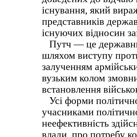
існування, який вира
представників держав
існуючих відносин за
Путч — це державний
шляхом виступу проти
залученням армійськи
вузьким колом змовник
встановлення військо
Усі форми політично
учасниками політично
неефективність здійсн
влади, про потребу ко