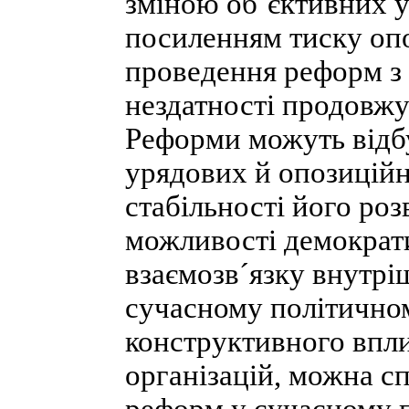
зміною об´єктивних у
посиленням тиску опо
проведення реформ з 
нездатності продовжу
Реформи можуть відбу
урядових й опозиційн
стабільності його ро
можливості демократи
взаємозв´язку внутріш
сучасному політичном
конструктивного впли
організацій, можна с