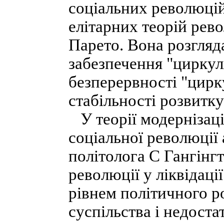
соціальних революці
елітарних теорій рев
Парето. Вона розгляд
забезпечення "циркуля
безперервності "цирк
стабільності розвитку
У теорії модернізаці
соціальної революції 
політолога С Гангінгт
революції у ліквідаці
рівнем політичного р
суспільства і недоста