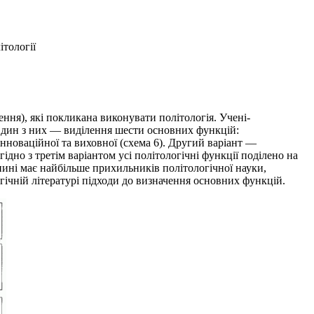
ітології
ення), які покликана виконувати політологія. Учені-
Один з них — виділення шести основних функцій:
 інноваційної та виховної (схема 6). Другий варіант —
ідно з третім варіантом усі політологічні функції поділено на
д нині має найбільше прихильників політологічної науки,
огічній літературі підходи до визначення основних функцій.