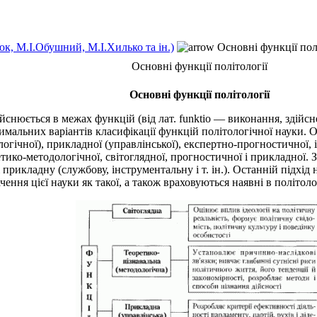
к, М.І.Обушний, М.І.Хилько та ін.)
Основні функції пол
Основні функції політології
Основні функції політології
йснюється в межах функцій (від лат. funktio — виконання, здійсн
мальних варіантів класифікації функцій політологічної науки. 
логічної), прикладної (управлінської), експертно-прогностичної,
ко-методологічної, світоглядної, прогностичної і прикладної. Зг
 прикладну (службову, інструментальну і т. ін.). Останній підхі
чення цієї науки як такої, а також враховуються наявні в політол