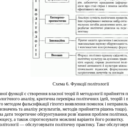
Схема 6. Функції політології
ї функції є створення власної теорії й методології прийняття 
огічного аналізу, критична перевірка політичних ідей, теорій і
обто методом фальсифікації гіпотез виявлення помилок і неправи
значень та аналізу результатів, методів прийняття рішень тощо).
 дати теоретичне обґрунтування розв´язання проблем політики, 
оцесу, а також спрогнозувати можливі варіанти його розвитку.
літології — обслуговувати політичну практику. Таке обслугову