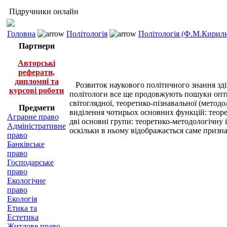
Підручники онлайн
Головна
Політологія
Політологія (Ф.М.Кирилю
Партнери
Авторські
реферати,
дипломні та
Розвиток наукового політичного знання зді
курсові роботи
політологи все ще продовжують пошуки опти
світоглядної, теоретико-пізнавальної (методо
Предмети
виділення чотирьох основних функцій: теорети
Аграрне право
дві основні групи: теоретико-методологічну і
Адміністративне
оскільки в ньому відображається саме призна
право
Банківське
право
Господарське
право
Екологічне
право
Екологія
Етика та
Естетика
Житлове право