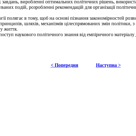
х завдань, виробленні оптимальних політичних рішень, використа
ваних подій, розробленні рекомендацій для організації політичн
ії полягає в тому, щоб на основі пізнання закономірностей розв
 принципів, шляхів, механізмів цілеспрямованих змін політики, з
 у життя.
оступ наукового політичного знання від емпіричного матеріалу 
< Попередня
Наступна >