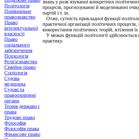
Податкове право
знань у розв´язуванні конкретних політични
Політологія
процесів, прогнозуванні й моделюванні очіку
Порівняльне
партій і т. ін.
правознавство
Отже, сутність прикладної функції політолог
Право
практичної організації політичних процесів,
інтелектуальної
використання політичних теорій, втілення їх
власності
У межах функцій політології здійснюється п
Право
практику.
соціального
забезпечення
Психологія
Релігієзнавство
Сімейне право
Соціологія
Судова
медицина
Судові та
правоохоронні
органи
Теорія держави і
права
Трудове право
Філософія
Філософія права
Фінансове право