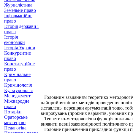
Журналістика
Земельне право
Інформаційне
право
Історія держави і
права
Історія
економіки
Історія України
Конкурентне
право
Конституційне
право
Кримінальне
право
Кримінологія
Культурологія
Менеджмент
Головним завданням теоретико-методологічно
Міжнародне
найприйнятніших методів проведення політол
право
зіставлень, перевірки аргументації тощо, т
Нотаріат
випробувань (пробних варіантів, умовних при
Ораторське
Теоретико-методологічна функція покликана
мистецтво
виявити певні закономірності політичного пр
Педагогіка
Головне призначення прикладної функції по