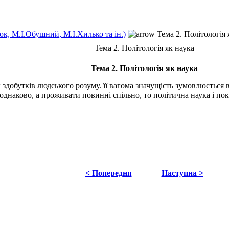
к, М.І.Обушний, М.І.Хилько та ін.)
Тема 2. Політологія 
Тема 2. Політологія як наука
Тема 2. Політологія як наука
добутків людського розуму. її вагома значущість зумовлюється 
днаково, а проживати повинні спільно, то політична наука і по
< Попередня
Наступна >