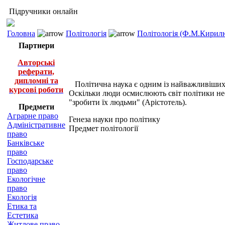
Підручники онлайн
Головна
Політологія
Політологія (Ф.М.Кирилю
Партнери
Авторські
реферати,
дипломні та
Політична наука є одним із найважливіших з
курсові роботи
Оскільки люди осмислюють світ політики нео
"зробити їх людьми" (Арістотель).
Предмети
Аграрне право
Генеза науки про політику
Адміністративне
Предмет політології
право
Банківське
право
Господарське
право
Екологічне
право
Екологія
Етика та
Естетика
Житлове право