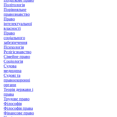
Податкове право
Політологія
Порівняльне
правознавство
Право
інтелектуальної
власності
Право
соціального
забезпечення
Психологія
Релігієзнавство
Сімейне право
Соціологія
Судова
медицина
Судові та
правоохоронні
органи
Теорія держави і
права
Трудове право
Філософія
Філософія права
Фінансове право