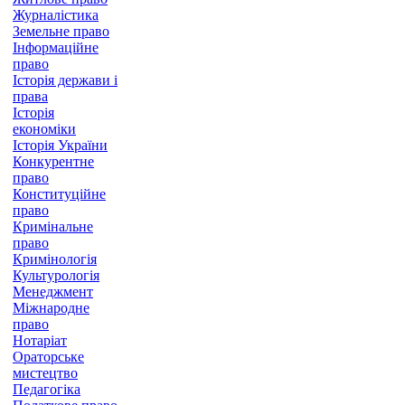
Журналістика
Земельне право
Інформаційне
право
Історія держави і
права
Історія
економіки
Історія України
Конкурентне
право
Конституційне
право
Кримінальне
право
Кримінологія
Культурологія
Менеджмент
Міжнародне
право
Нотаріат
Ораторське
мистецтво
Педагогіка