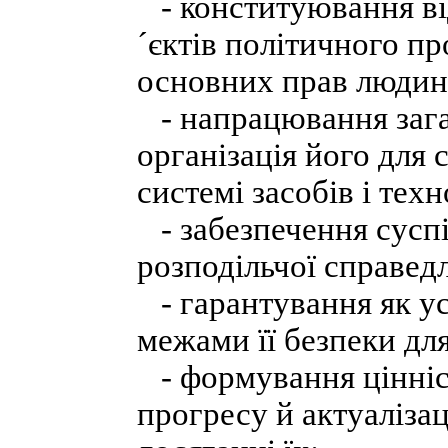
- конституювання від
´єктів політичного пр
основних прав людин
- напрацювання загал
організація його для 
системі засобів і техн
- забезпечення сусп
розподільчої справед
- гарантування як усе
межами її безпеки для
- формування цінніс
прогресу й актуалізаці