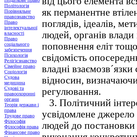
від цього елемента вс
Податкове право
Політологія
як перманентне втіле
Порівняльне
правознавство
поглядів, ідеалів, ме
Право
інтелектуальної
людей, органів влади 
власності
Право
поповнення еліт тощо
соціального
забезпечення
свідомість опосередн
Психологія
Релігієзнавство
владні взаємозв´язки 
Сімейне право
Соціологія
Судова
відносин, визначаючи
медицина
Судові та
регулювання.
правоохоронні
органи
3. Політичний інтер
Теорія держави і
права
усвідомлене джерело 
Трудове право
Філософія
людей до постановки 
Філософія права
Фінансове право
виконання конкретних