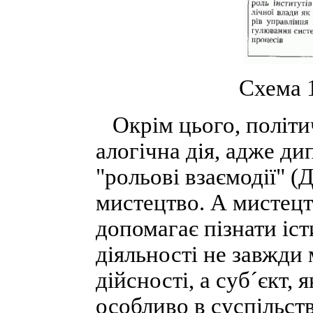
Схема 
Окрім цього, політи
алогічна дія, адже ди
"рольові взаємодії" 
мистецтво. А мистецт
допомагає пізнати іс
діяльності не завжди 
дійсності, а суб´єкт, 
особливо в суспільст