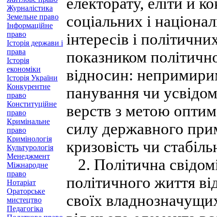
електорату, еліти й ко
Журналістика
Земельне право
соціальних і націонал
Інформаційне
право
інтересів і політичн
Історія держави і
права
показником політично
Історія
економіки
відносин: непримирим
Історія України
Конкурентне
панування чи усвідом
право
Конституційне
верств з метою оптим
право
Кримінальне
силу державного прим
право
Кримінологія
кризовість чи стабільні
Культурологія
Менеджмент
2. Політична свідомі
Міжнародне
право
політичного життя ві
Нотаріат
Ораторське
своїх владнозначущих
мистецтво
Педагогіка