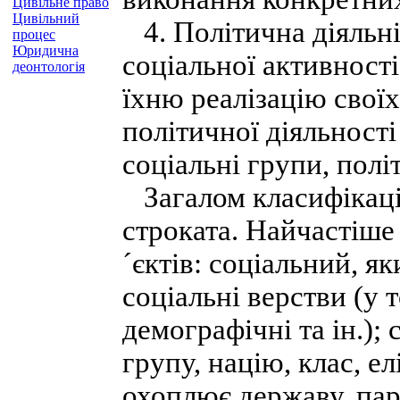
Цивільне право
Цивільний
4. Політична діяльні
процес
Юридична
соціальної активності
деонтологія
їхню реалізацію своїх
політичної діяльності
соціальні групи, полі
Загалом класифікація
строката. Найчастіше 
´єктів: соціальний, як
соціальні верстви (у 
демографічні та ін.);
групу, націю, клас, е
охоплює державу, парт