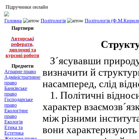
Підручники онлайн
Головна
Політологія
Політологія (Ф.М.Кирилю
Партнери
Авторські
Структу
реферати,
дипломні та
курсові роботи
З´ясувавши природу 
Предмети
визначити й структурн
Аграрне право
Адміністративне
насамперед, слід відн
право
Банківське
1. Політичні відноси
право
Господарське
характер взаємозв´яз
право
Екологічне
між різними інститут
право
Екологія
вони характеризують б
Етика та
Естетика
Житлове право