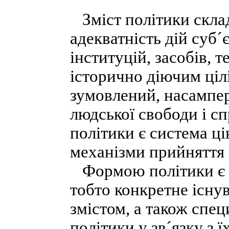
Зміст політики склад
адекватність дій суб´
інституцій, засобів, т
історично діючим ціл
зумовлений, насампер
людської свободи і с
політики є система ці
механізми прийняття 
Формою політики є ос
тобто конкретне існу
змістом, а також спец
політики у зв´язку з 