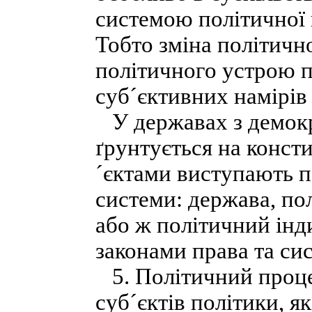
системою політичної 
Тобто зміна політично
політичного устрою 
суб´єктивних намірів 
У державах з демокр
ґрунтується на конст
´єктами виступають п
системи: держава, пол
або ж політичний інди
законами права та с
5. Політичний процес
суб´єктів політики, я