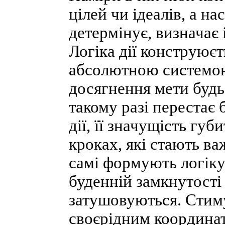
цілей чи ідеалів, а на
детермінує, визначає 
Логіка дії конструює
абсолютною системою 
досягнення мети будь-
такому разі перестає
дії, її значущість гу
кроках, які стають ва
самі формують логіку 
буденній замкнутості 
затушовуються. Стиму
своєрідним координат