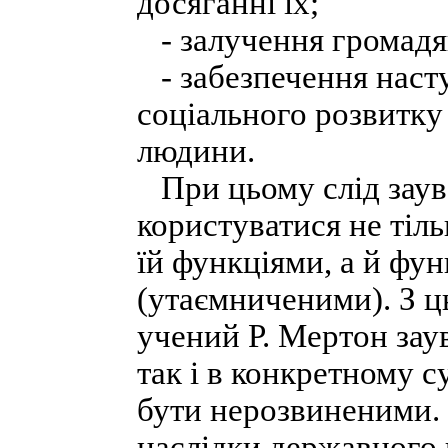
досяганні їх;
- залучення громадян
- забезпечення насту
соціального розвитку 
людини.
При цьому слід заув
користуватися не тіл
їй функціями, а й фу
(утаємниченими). З 
учений Р. Мертон зау
так і в конкретному с
бути нерозвиненими.
наслідки державного 