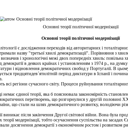
Основні теорії політичної модернізації
Основні теорії політичної модернізації
Основні теорії політичної модернізації
ітології є дослідження переходів від авторитарних і тоталітарн
римали назву "третьої хвилі демократизації". Порівняння з хвил
изначив і хронологічні межі двох попередніх хвиль: повільна хвил
демократії в деяких країнах і установленням з 1974 p., на думку 
татури і відновлення демократичних свобод у Португалії. В цьому
ується тридцятидев´ятилітній період диктатури в Іспанії і почи
а.
всі регіони сучасного світу. Процеси руйнування тоталітарних
 немає єдиної теорії, яка б пояснювала закономірність становленн
кратичних перетворень, що розгорнулися у другій половині XX ст
раїни, що стали на шлях демократичного розвитку, володіючи різ
ї виникає після закінчення Другої світової війни. Вона була п
х теорії модернізації, тобто осучаснення суспільства на засадах Є
зували досягнення демократії з економічним ростом і розвитком р