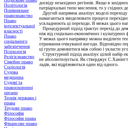
Податкове право
досвіду незахідних регіонів. Якщо в західни
Політологія
патріархальні типи мислення, то у східних д
Порівняльне
Другий напрямок аналізує моделі переходу до д
правознавство
намагаються змоделювати процеси перехідно
Право
ускладнюють ці переходи. В межах цього нап
інтелектуальної
Процедурний підхід трактує перехід до демо
власності
ніж від соціально-економічних і культурних 
Право
У межах цього напрямку можна виділити теор
соціального
отримання очікуваної вигоди. Відповідно пер
забезпечення
ці групи домовитися між собою і укласти уг
Психологія
Структурний підхід аналізує цілий набір еко
Релігієзнавство
не абсолютизується. Як стверджує С.Ханінгто
Сімейне право
ладів, які відрізняються один від одного.
Соціологія
Судова
медицина
Судові та
правоохоронні
органи
Теорія держави і
права
Трудове право
Філософія
Філософія права
Фінансове право