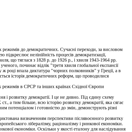
их режимів до демократичних. Сучасні переходи, за висловом
ею підкреслює нелінійність процесів демократизації,
я, що тяглася з 1828 р. до 1926 p., і хвиля 1943-1964 pp.
ученого, починає відлік "третя хвиля глобальної експансії
 ж році впала диктатура "чорних полковників" у Греції, а в
нається історія демократичних реформ, що проводилися
 режимів в СРСР та інших країнах Східної Європи
я і розвитку демократії. І це не дивно. Під єдину схему
., а тим більше, всю історію розвитку демократії, яка сягає
ним потенціалом і готовністю до змін, демонструють різні
родиктована визначенням перспективи післявоєнного розвитку
вропейського лібералізму, раціоналізму і ринкової економіки.
инкової економіки. Оскільки у якості еталону для наслідування