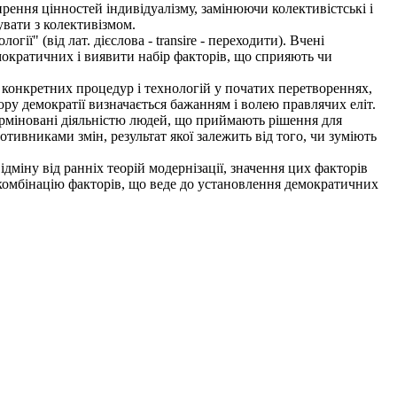
ирення цінностей індивідуалізму, замінюючи колективістські і
увати з колективізмом.
ії" (від лат. дієслова - transire - переходити). Вчені
ократичних і виявити набір факторів, що сприяють чи
 конкретних процедур і технологій у початих перетвореннях,
ру демократії визначається бажанням і волею правлячих еліт.
ерміновані діяльністю людей, що приймають рішення для
тивниками змін, результат якої залежить від того, чи зуміють
міну від ранніх теорій модернізації, значення цих факторів
у комбінацію факторів, що веде до установлення демократичних