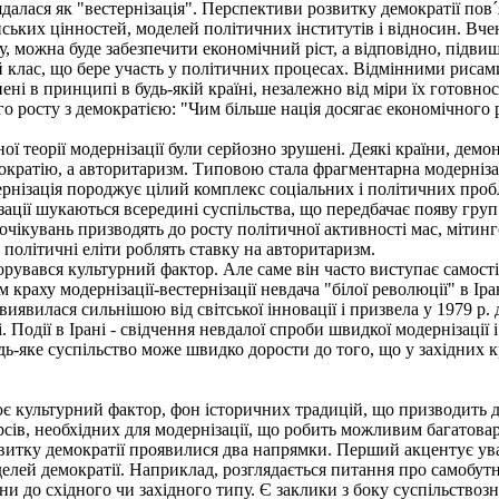
лядалася як "вестернізація". Перспективи розвитку демократії пов
ських цінностей, моделей політичних інститутів і відносин. Вче
у, можна буде забезпечити економічний ріст, а відповідно, підви
ій клас, що бере участь у політичних процесах. Відмінними рисам
нені в принципі в будь-якій країні, незалежно від міри їх готовн
 росту з демократією: "Чим більше нація досягає економічного ро
ної теорії модернізації були серйозно зрушені. Деякі країни, дем
ократію, а авторитаризм. Типовою стала фрагментарна модернізац
дернізація породжує цілий комплекс соціальних і політичних про
ції шукаються всередині суспільства, що передбачає появу груп 
чікувань призводять до росту політичної активності мас, мітинго
політичні еліти роблять ставку на авторитаризм.
орувався культурний фактор. Але саме він часто виступає самост
краху модернізації-вестернізації невдача "білої революції" в Ір
виявилася сильнішою від світської інновації і призвела у 1979 р.
 Події в Ірані - свідчення невдалої спроби швидкої модернізації і
дь-яке суспільство може швидко дорости до того, що у західних к
є культурний фактор, фон історичних традицій, що призводить д
сів, необхідних для модернізації, що робить можливим багатоварі
тку демократії проявилися два напрямки. Перший акцентує увагу
лей демократії. Наприклад, розглядається питання про самобутніст
и до східного чи західного типу. Є заклики з боку суспільствоз