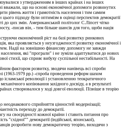
´язувалися з утвердженням в інших країнах і на інших
ні вважали, що на основі економічної допомоги розвинутих
щити рівень життя і грамотність населення і тим самим
и цього підходу були оптимізм в оцінці перспектив демократії
ості до цих змін. Американський політолог С.Ліпсет чітко
сту, -писав він, - тим більше шансів для того, щоби нація
онструючи економічний ріст на базі розвитку ринкових
ія, яка проявляється у неузгодженості розвитку економічної і
блем. Надії на зовнішню фінансову допомогу не завжди
населення, які "програли" і не зуміли адаптуватися до нових
вої стихії, що сприяє вибуху суспільної нестабільності. На
ійним фактором розвитку, зводячи нанівець всі спроби
ані (1963-1979 pp.) -спроба проведення реформ шахом
 до ісламської революції і установленню теократичного
 механічного копіювання західного досвіду, а в результаті
раїнах створювалося у ході довгої еволюції. Пізніше в теорію
о неоднакового сприйняття цінностей модернізації;
антність переходу до демократії.
 на своєрідності кожної країни і ставить питання про
ь "східної"" демократії (індійської, японської),
навців розробити нову демократичну теорію, виходячи з