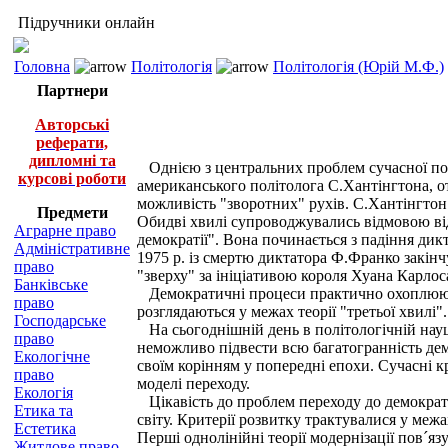
Підручники онлайн
Головна
Політологія
Політологія (Юрій М.Ф.)
Партнери
Авторські
реферати,
дипломні та
Однією з центральних проблем сучасної пол
курсові роботи
американського політолога С.Хантінгтона, от
можливість "зворотних" рухів. С.Хантінгтон в
Предмети
Обидві хвилі супроводжувались відмовою від 
Аграрне право
демократії". Вона починається з падіння дик
Адміністративне
1975 р. із смертю диктатора Ф.Франко закінч
право
"зверху" за ініціативою короля Хуана Карлос
Банківське
Демократичні процеси практично охоплюють 
право
розглядаються у межах теорії "третьої хвилі".
Господарське
На сьогоднішній день в політологічній науці
право
неможливо підвести всю багатогранність демо
Екологічне
своїм корінням у попередні епохи. Сучасні к
право
моделі переходу.
Екологія
Цікавість до проблем переходу до демократі
Етика та
світу. Критерії розвитку трактувалися у межа
Естетика
Перші однолінійні теорії модернізації пов´я
Житлове право