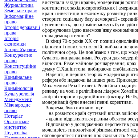
виступали західні країни, модернізація розг
Журналістика
континентах західноєвропейських і американ
Земельне право
країн і інвестицій в економіку розвитку ринк
Інформаційне
створити соціальну базу демократії - середн
право
і упевненість, що ці зміни можуть бути здійс
Історія держави і
сформулював ідею взаємозв´язку економічного
права
стала демократичною".
Історія
В кінці 70-х років XX ст. позиції одноліній
економіки
відносин і нових технологій, вибрали не дем
Історія України
політичної сфер. Це пов´язано з тим, що мо
Конкурентне
бувають виправданими. Ресурси для модерніза
право
відносин. Різке майнове розшарування, крах о
Конституційне
думку С.Ханінгтона, вибираючи стабільність 
право
Нарешті, в перших теоріях модернізації ігн
Кримінальне
реформ або надаючи їм інших рис. Прикладом 
право
Мохамедом Реза Пехлеві. Релігійна традиція 
Кримінологія
режиму на чолі з релігійним лідером Хомейні.
Культурологія
-опір зі сторони традиційного фактору. Не бу
Менеджмент
модернізації були внесені певні корективи.
Міжнародне
Зокрема, було визнано, що:
право
- на розвиток країн суттєвий вплив здійсню
Нотаріат
- країни відрізняються різним обсягом ресур
Ораторське
Відповідно у дослідженнях перспектив розви
мистецтво
можливість типологічної різноманітності моде
Педагогіка
обговорюється питання про схильність Україн