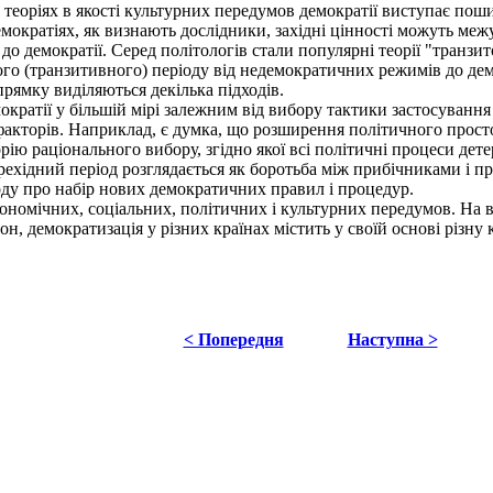
х теоріях в якості культурних передумов демократії виступає пош
емократіях, як визнають дослідники, західні цінності можуть меж
емократії. Серед політологів стали популярні теорії "транзитолог
го (транзитивного) періоду від недемократичних режимів до дем
рямку виділяються декілька підходів.
кратії у більшій мірі залежним від вибору тактики застосування
факторів. Наприклад, є думка, що розширення політичного просто
ію раціонального вибору, згідно якої всі політичні процеси дет
ехідний період розглядається як боротьба між прибічниками і про
оду про набір нових демократичних правил і процедур.
номічних, соціальних, політичних і культурних передумов. На від
н, демократизація у різних країнах містить у своїй основі різн
< Попередня
Наступна >