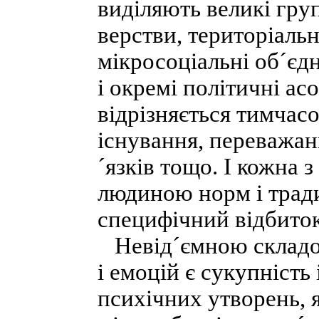
виділяють великі гру
верстви, територіальн
мікросоціальні об´єд
і окремі політичні ас
відрізняється тимчас
існування, переважан
´язків тощо. І кожна 
людиною норм і традиц
специфічний відбиток
Невід´ємною складо
і емоцій є сукупність
психічних утворень, 