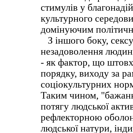
стимулів у благонадій
культурного середов
домінуючим політичн
З іншого боку, сексу
незадоволення людини
- як фактор, що штов
порядку, виходу за р
соціокультурних нор
Таким чином, "бажанн
потягу людської актив
рефлекторною оболонк
людської натури, інди