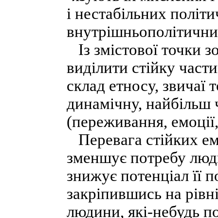
і нестабільних політ
внутрішньополітични
Із змістової точки з
виділити стійку част
склад етносу, звичаї 
динамічну, найбільш 
(переживання, емоції,
Перевага стійких емо
зменшує потребу люди
знижує потенціал її п
закріпившись на рівні
людини, які-небудь по