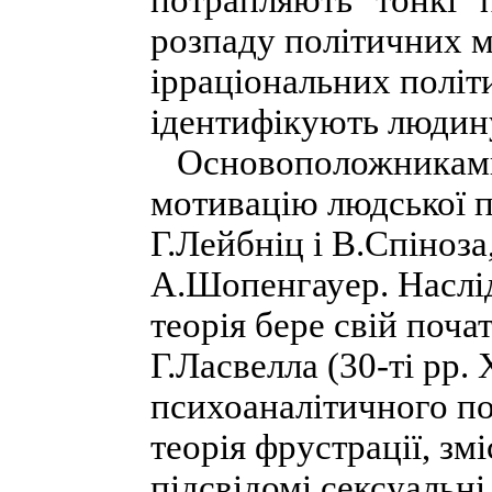
потрапляють "тонкі" 
розпаду політичних м
ірраціональних політ
ідентифікують людину
Основоположниками 
мотивацію людської 
Г.Лейбніц і В.Спіноз
А.Шопенгауер. Наслід
теорія бере свій почат
Г.Ласвелла (30-ті pp.
психоаналітичного по
теорія фрустрації, змі
підсвідомі сексуальні