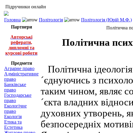
Підручники онлайн
Головна
Політологія
Політологія (Юрій М.Ф.)
Партнери
Політична пс
Авторські
Політична псих
реферати,
дипломні та
курсові роботи
Предмети
Політична ідеологія
Аграрне право
Адміністративне
´єднуючись з психоло
право
Банківське
таким чином, являє с
право
Господарське
´єкта владних відноси
право
Екологічне
духовних утворень, 
право
Екологія
безпосередніх мотивів
Етика та
Естетика
Житлове право