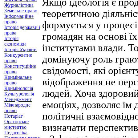
Якщо ідеологія є прод
Журналістика
Земельне право
теоретичною діяльніс
Інформаційне
право
формується у процесі
Історія держави і
права
громадян на основі їх
Історія
економіки
інститутами влади. То
Історія України
Конкурентне
домінуючу роль грают
право
Конституційне
свідомості, які орієнт
право
Кримінальне
відображення не перс
право
Кримінологія
людей. Хоча здоровий
Культурологія
Менеджмент
емоціях, дозволяє їм
Міжнародне
право
політичні взаємовідн
Нотаріат
Ораторське
визначати перспективу
мистецтво
Педагогіка