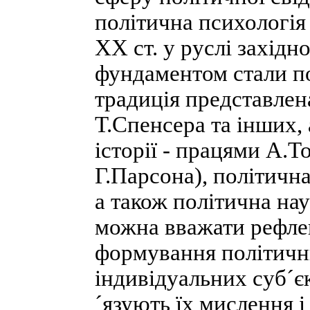
політична психологія 
XX ст. у руслі західн
фундаментом стали по
традиція представлен
Т.Спенсера та інших, 
історії - працями А.Т
Г.Парсона), політична
а також політична нау
можна вважати рефле
формування політични
індивідуальних суб´єк
´язують їх мислення і