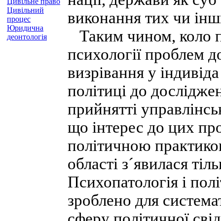
Цивільне право
Цивільний
виконання тих чи інш
процес
Юридична
Таким чином, коло п
деонтологія
психології проблем д
визрівання у індивіда
політиці до дослідже
прийнятті управлінсь
що інтерес до цих пр
політичною практикою
області з´явилася тіль
Психопатологія і полі
зроблено для система
сферу політичної свід