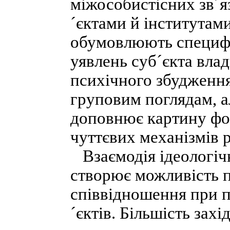
міжособистісних зв´я
´єктами й інститутами
обумовлюють специфі
уявлень суб´єкта влад
психічного збудження
груповим поглядам, а
доповнює картину фор
чуттєвих механізмів р
Взаємодія ідеологічн
створює можливість п
співвідношення при п
´єктів. Більшість зах