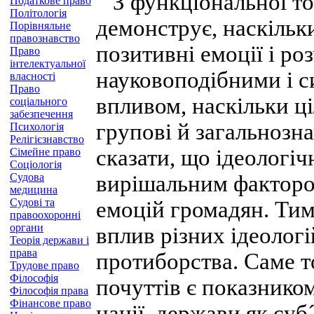
З функціональної точ
Податкове право
Політологія
демонструє, наскільк
Порівняльне
правознавство
позитивні емоції і р
Право
інтелектуальної
науковоподібними і с
власності
Право
впливом, наскільки 
соціального
забезпечення
групові й загальнозна
Психологія
Релігієзнавство
сказати, що ідеологіч
Сімейне право
Соціологія
Судова
вирішальним фактором
медицина
Судові та
емоцій громадян. Тим
правоохоронні
органи
вплив різних ідеологій
Теорія держави і
права
протиборства. Саме т
Трудове право
Філософія
почуттів є показником
Філософія права
Фінансове право
нації, держави як суб´