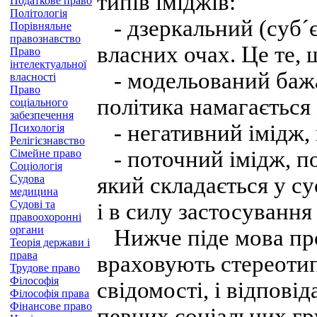
типів іміджів:
Податкове право
Політологія
- дзеркальний (суб´є
Порівняльне
правознавство
власних очах. Це те, 
Право
інтелектуальної
- модельований бажа
власності
Право
політика намагається 
соціального
забезпечення
- негативний імідж,
Психологія
Релігієзнавство
- поточний імідж, по
Сімейне право
Соціологія
Судова
який складається у су
медицина
Судові та
і в силу застосування
правоохоронні
органи
Нижче піде мова про 
Теорія держави і
права
враховують стереотип
Трудове право
Філософія
свідомості, і відпов
Філософія права
Фінансове право
певних соціальних гру