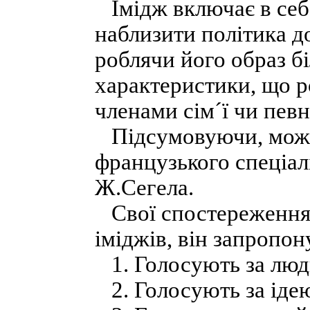
Імідж включає в себе
наблизити політика д
роблячи його образ б
характеристики, що р
членами сім´ї чи певн
Підсумовуючи, можн
французького спеціал
Ж.Сегела.
Свої спостереження,
іміджів, він запропон
1. Голосують за люди
2. Голосують за ідею,