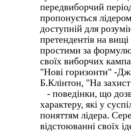
передвиборчий період
пропонується лідером
доступній для розумін
претендентів на вищі
простими за формулю
своїх виборчих кампан
"Нові горизонти" -Дж.
Б.Клінтон, "На захис
- поведінки, що доз
характеру, які у сусп
поняттям лідера. Сере
відстоюванні своїх і