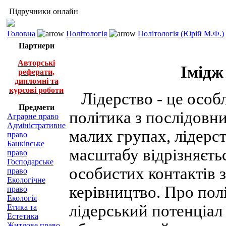
Підручники онлайн
Головна
Політологія
Політологія (Юрій М.Ф.)
Партнери
Авторські
Імідж
реферати,
дипломні та
курсові роботи
Лідерство - це особ
Предмети
політика з послідовни
Аграрне право
Адміністративне
малих групах, лідерс
право
Банківське
масштабу відрізняєть
право
Господарське
особистих контактів 
право
Екологічне
керівництво. Про полі
право
Екологія
лідерський потенціал 
Етика та
Естетика
Житлове право