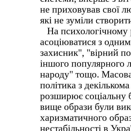
не приховував свої лю
які не зуміли створит
На психологічному р
асоціюватися з одним 
захисник", "вірний п
іншого популярного лі
народу" тощо. Масов
політика з декільком
розширює соціальну б
вище образи були вик
харизматичного образ
нестабільності в Укр