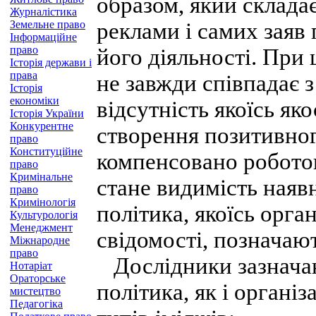
образом, який склада
Журналістика
Земельне право
реклами і самих заяв 
Інформаційне
право
його діяльності. При 
Історія держави і
права
не завжди співпадає 
Історія
економіки
відсутність якоїсь яко
Історія України
Конкурентне
створення позитивног
право
Конституційне
компенсовано роботою
право
Кримінальне
стане видимість наявн
право
Кримінологія
політика, якоїсь орга
Культурологія
Менеджмент
свідомості, позначаю
Міжнародне
право
Дослідники зазначаю
Нотаріат
Ораторське
політика, як і органі
мистецтво
Педагогіка