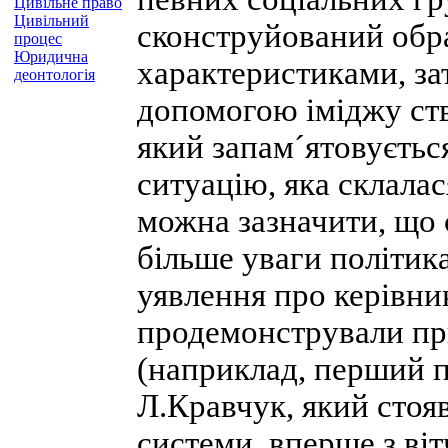
Цивільне право
Цивільний
сконструйований обра
процес
Юридична
характеристиками, за
деонтологія
допомогою іміджу ств
який запам´ятовуєтьс
ситуацію, яка склалася
можна зазначити, що 
більше уваги політик
уявлення про керівник
продемонстрували пр
(наприклад, перший п
Л.Кравчук, який стояв
системи, вперше з віт