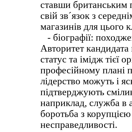
ставши британським 
свій зв´язок з середн
магазинів для цього к
- біографії: походжен
Авторитет кандидата
статус та імідж тієї ор
професійному плані п
лідерство можуть і я
підтверджують сміливі
наприклад, служба в а
боротьба з корупцією
несправедливості.