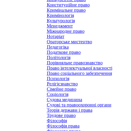
Конституційне право
Кримінальне право
Кримінологія
Культурологія
Менеджмент
Міжнародне право
Нотаріат
Ораторське мистецтво
Педагогіка
Податкове право
Політологія
Порівняльне правознавство
Право інтелектуальної власності
Право соціального забезпечення
Психологія
Релігієзнавство
Сімейне право
Соціологія
Судова медицина
Судові та правоохоронні органи
Теорія держави і права
Трудове право
Філософія
Філософія права