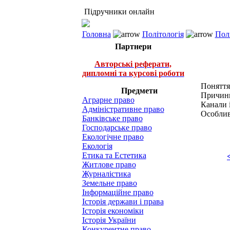
Підручники онлайн
Головна
Політологія
Пол
Партнери
Авторські реферати,
дипломні та курсові роботи
Поняття 
Предмети
Причини 
Аграрне право
Канали 
Адміністративне право
Особлив
Банківське право
Господарське право
Екологічне право
Екологія
Етика та Естетика
Житлове право
Журналістика
Земельне право
Інформаційне право
Історія держави і права
Історія економіки
Історія України
Конкурентне право