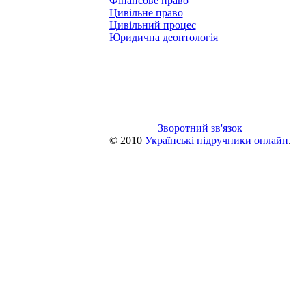
Фінансове право
Цивільне право
Цивільний процес
Юридична деонтологія
Зворотний зв'язок
© 2010
Українські підручники онлайн
.