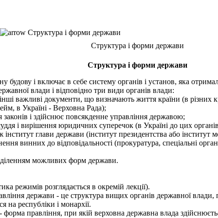
Структура і форми держави
Структура і форми держави
Структура і форми держави
 будову і включає в себе систему органів і установ, яка отрима
ержавної влади і відповідно три види органів влади:
інші важливі документи, що визначають життя країни (в різних кр
йм, в Україні - Верховна Рада);
 законів і здійснює повсякденне управління державою;
уддя і вирішення юридичних суперечок (в Україні до цих органів
інститут глави держави (інститут президентства або інститут мо
ення винних до відповідальності (прокуратура, спеціальні орган
иділенням можливих форм держави.
а режимів розглядається в окремій лекції).
іння держави - це структура вищих органів державної влади, по
 на республіки і монархії.
- форма правління, при якій верховна державна влада здійснюєтьс