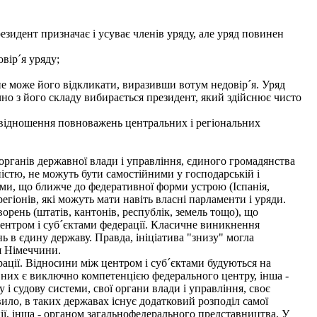
зидент призначає і усуває членів уряду, але уряд повинен
вір´я уряду;
е може його відкликати, виразивши вотум недовір´я. Уряд
но з його складу вибирається президент, який здійснює чисто
відношення повноважень центральних і регіональних
 органів державної влади і управління, єдиного громадянства
істю, не можуть бути самостійними у господарській і
ими, що ближче до федеративної форми устрою (Іспанія,
гіонів, які можуть мати навіть власні парламенти і уряди.
ворень (штатів, кантонів, республік, земель тощо), що
нтром і суб´єктами федерації. Класичне виникнення
 в єдину державу. Правда, ініціатива "знизу" могла
я Німеччини.
рації. Відносини між центром і суб´єктами будуються на
 з них є виключно компетенцією федерального центру, інша -
у і судову системи, свої органи влади і управління, своє
ило, в таких державах існує додатковий розподіл самої
ії, інша - органом загальнофедерального представництва. У