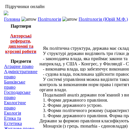
Підручники онлайн
Головна
Політологія
Політологія (Юрій М.Ф.)
Партнери
Авторські
реферати,
дипломні та
Як політична структура, держава має складну
курсові роботи
У структурі держави виділяють три гілки д
- законодавча влада, яка приймає закони та 
Предмети
наприклад, у США - Конгрес, у Фінляндії - Се
Аграрне право
- виконавча влада, що забезпечує виконання
Адміністративне
- судова влада, покликана здійснити правос
право
У системі управління можна виділити також 
Банківське
контроль за виконанням норм права і притягн
право
органи влади.
Господарське
Подальший аналіз держави пов´язаний з в
право
1. Форми державного правління.
Екологічне
2. Форми державного устрою.
право
3. Форми політичного режиму (характеристик
Екологія
1. Форми державного правління. Форма правл
Етика та
Держави за формою правління класифікуються
Естетика
Монархія (з грець. monarhia - єдиновладдя) 
Житлове право