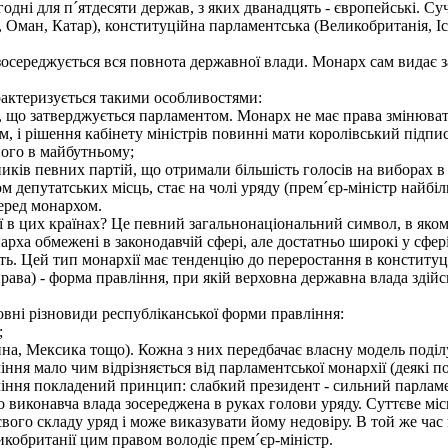
дні для п´ятдесяти держав, з яких дванадцять - європейські. Суч
, Оман, Катар), конституційна парламентська (Великобританія, Ісп
осереджується вся повнота державної влади. Монарх сам видає 
актеризується такими особливостями:
що затверджується парламентом. Монарх не має права змінювати
, і рішення кабінету міністрів повинні мати королівський підпи
його в майбутньому;
ків певних партій, що отримали більшість голосів на виборах в
м депутатських місць, стає на чолі уряду (прем´єр-міністр найбі
еред монархом.
 в цих країнах? Це певний загальнонаціональний символ, в якому
а обмежені в законодавчій сфері, але достатньо широкі у сфері 
ість. Цей тип монархії має тенденцію до переростання в конститу
 справа) - форма правління, при якій верховна державна влада з
ні різновиди республіканської форми правління:
;
а, Мексика тощо). Кожна з них передбачає власну модель поділ
ня мало чим відрізняється від парламентської монархії (деякі п
ління покладений принцип: слабкий президент - сильний парламе
 виконавча влада зосереджена в руках голови уряду. Суттєве місц
 свого складу уряд і може виказувати йому недовіру. В той же ч
икобританії цим правом володіє прем´єр-міністр.