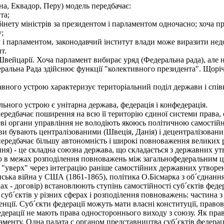
а, Еквадор, Перу) модель передбачає:
та;
ету міністрів за президентом і парламентом одночасно; хоча пре
;
 і парламентом, законодавчий інститут влади може виразити недо
т.
йцарії. Хоча парламент вибирає уряд (Федеральна рада), але н
еральна Рада здійснює функції "колективного президента". Щоріч
ого устрою характеризує територіальний поділ держави і спів
ого устрою є унітарна держава, федерація і конфедерація.
а передбачає поширення на всю її територію єдиної системи права,
еві органи управління не володіють якоюсь політичною самостійн
ави бувають централізованими (Швеція, Данія) і децентралізован
ередбачає більшу автономність і широкі повноваження великих ре
ання) - це складна союзна держава, що складається з державних ут
 в межах розподілення повноважень між загальнофедеральним це
"уверх" через інтеграцію раніше самостійних державних утворень
ська війна у США (1861-1865), політика О.Бісмарка з об´єднанн
х - договір) встановлюють ступінь самостійності суб´єктів феде
її суб´єктів у різних сферах і розподілення повноважень: частина
тенції. Суб´єкти федерації можуть мати власні конституції, правов
дерації не мають права одностороннього виходу з союзу. Як прав
аменту. Одна палата с органом представництва суб´єктів федерац