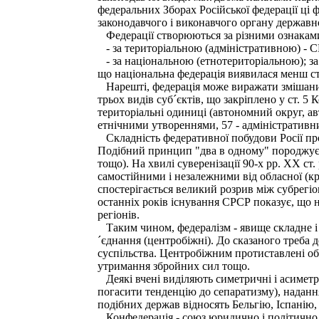
федеральних Зборах Російської федерації ці 
законодавчого і виконавчого органу державно
Федерації створюються за різними ознакам
- за територіальною (адміністративною) - 
- за національною (етнотериторіальною); за 
що національна федерація виявилася менш сті
Нарешті, федерація може виражати змішаний 
трьох видів суб´єктів, що закріплено у ст. 5
територіальні одиниці (автономний округ, ав
етнічними утвореннями, 57 - адміністративни
Складність федеративної побудови Росії проя
Подібний принцип "два в одному" породжує 
тощо). На хвилі суверенізації 90-х pp. XX ст
самостійними і незалежними від обласної (кр
спостерігається великий розрив між субрегіон
останніх років існування СРСР показує, що н
регіонів.
Таким чином, федералізм - явище складне і в
´єднання (центробіжні). До сказаного треба
суспільства. Центробіжним протиставлені об´
утримання збройних сил тощо.
Деякі вчені виділяють симетричні і асиметри
погасити тенденцію до сепаратизму), наданн
подібних держав відносять Бельгію, Іспанію,
Конфедерація - союз юридично і політично 