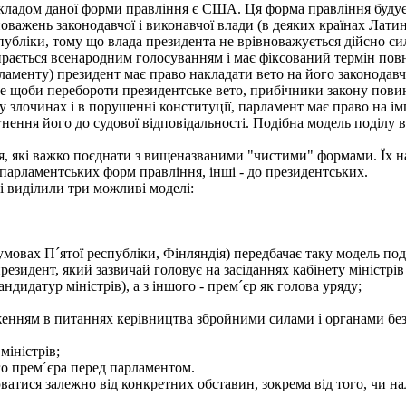
адом даної форми правління є США. Ця форма правління будуєт
оважень законодавчої і виконавчої влади (в деяких країнах Лати
публіки, тому що влада президента не врівноважується дійсно 
ирається всенародним голосуванням і має фіксований термін повн
менту) президент має право накладати вето на його законодавчі
е щоби перебороти президентське вето, прибічники закону повинн
у злочинах і в порушенні конституції, парламент має право на і
гнення його до судової відповідальності. Подібна модель поділу 
, які важко поєднати з вищеназваними "чистими" формами. Їх н
 парламентських форм правління, інші - до президентських.
 виділили три можливі моделі:
овах П´ятої республіки, Фінляндія) передбачає таку модель под
резидент, який зазвичай головує на засіданнях кабінету міністрі
дидатур міністрів), а з іншого - прем´єр як голова уряду;
ням в питаннях керівництва збройними силами і органами безпе
міністрів;
ого прем´єра перед парламентом.
ися залежно від конкретних обставин, зокрема від того, чи нале