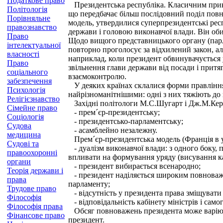
Податкове право
Президентська республіка. Класичним прикл
Політологія
що передбачає більш послідовний поділ повн
Порівняльне
модель, утвердилися суперпрезидентські рес
правознавство
держави і головою виконавчої влади. Він об
Право
Щодо вищого представницького органу (парла
інтелектуальної
повторно проголосує за відхилений закон, ал
власності
наприклад, коли президент обвинувачується 
Право
звільнення глави держави від посади і притя
соціального
взаємоконтролю.
забезпечення
У деяких країнах склалися форми правління
Психологія
найрізноманітнішими: одні з них тяжіють до
Релігієзнавство
Західні політологи М.С.Шугарт і Дж.М.Кері
Сімейне право
- прем´єр-президентську;
Соціологія
- президентсько-парламентську;
Судова
- асамблейно незалежну.
медицина
Прем´єр-президентська модель (Франція в ум
Судові та
- дуалізм виконавчої влади: з одного боку, п
правоохоронні
впливати на формування уряду (висування кан
органи
- президент вибирається всенародно;
Теорія держави і
- президент наділяється широким повноважен
права
парламенту;
Трудове право
- відсутність у президента права зміщувати 
Філософія
- відповідальність кабінету міністрів і сам
Філософія права
Обсяг повноважень президента може варіюват
Фінансове право
президент.