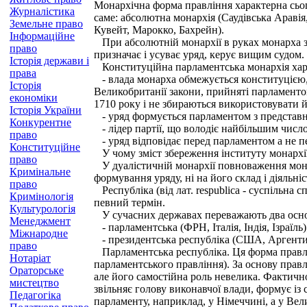
Монархічна форма правління характерна сього
Журналістика
саме: абсолютна монархія (Саудівська Аравія
Земельне право
Кувейт, Марокко, Бахрейн).
Інформаційне
При абсолютній монархії в руках монарха з
право
призначає і усуває уряд, керує вищим судом.
Історія держави і
Конституційна парламентська монархія хар
права
- влада монарха обмежується конституцією, 
Історія
Великобританії закони, прийняті парламентом
економіки
1710 року і не збираються використовувати 
Історія України
- уряд формується парламентом з представни
Конкурентне
- лідер партії, що володіє найбільшим число
право
- уряд відповідає перед парламентом а не п
Конституційне
У чому зміст збереження інституту монархії
право
У дуалістичній монархії повноваження монарх
Кримінальне
формування уряду, ні на його склад і діяльн
право
Республіка (від лат. respublica - суспільна
Кримінологія
певний термін.
Культурологія
У сучасних державах переважають два основ
Менеджмент
- парламентська (ФРН, Італія, Індія, Ізраїль)
Міжнародне
- президентська республіка (США, Аргентин
право
Парламентська республіка. Ця форма правлін
Нотаріат
парламентського правління). За основу прав
Ораторське
але його самостійна роль невелика. Фактично
мистецтво
звільняє голову виконавчої влади, формує із
Педагогіка
парламенту, наприклад, у Німеччині, а у Вел