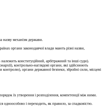
ла назву механізм держави.
аїнах органи законодавчої влади мають різні назви,
 належить конституційний, арбітражний та інші суди).
нархії), контрольно-наглядові органи, які здійснюють
и контролю), органи державної безпеки, збройні сили, місцеві
рядок їх утворення і розподілення, компетенції між ними.
я одноособово і переходить, як правило, за спадковістю.