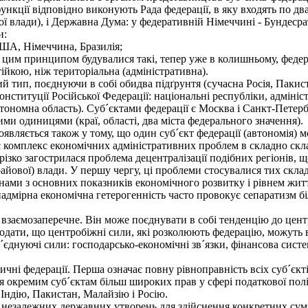
функції відповідно виконують Рада федерації, в яку входять по дв
ї влади), і Державна Дума: у федеративній Німеччині - Бундесра
и:
США, Німеччина, Бразилія;
цим принципом будувалися такі, тепер уже в колишньому, федерац
йкою, ніж територіальна (адміністративна).
тип, поєднуючи в собі обидва підґрунтя (сучасна Росія, Пакиста
 Конституції Російської Федерації: національні республіки, адміні
тономна область). Суб´єктами федерації є Москва і Санкт-Петербур
ми одиницями (краї, області, два міста федерального значення).
вляється також у тому, що один суб´єкт федерації (автономія) мо
комплекс економічних адміністративних проблем в складно скла
. різко загострилася проблема децентралізації подібних регіонів,
айової) влади. У першу чергу, ці проблеми стосувалися тих склад
ами з основних показників економічного розвитку і рівнем життя,
адмірна економічна гетерогенність часто провокує сепаратизм бі
заємозаперечне. Він може поєднувати в собі тенденцію до централі
 додати, що центробіжні сили, які розколюють федерацію, можуть
єднуючі сили: господарсько-економічні зв´язки, фінансова систе
чні федерації. Перша означає повну рівноправність всіх суб´єкт
я окремим суб´єктам більш широких прав у сфері податкової полі
 Індію, Пакистан, Малайзію і Росію.
незалежних державних утворень для здійснення конкретних сумі