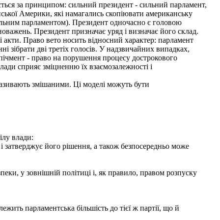
ься за принципом: сильний президент - сильний парламент,
нської Америки, які намагались скопіювати американську
сильним парламентом). Президент одночасно є головою
оважень. Президент призначає уряд і визначає його склад.
 акти. Право вето носить відносний характер: парламент
і зібрати дві третіх голосів. У надзвичайних випадках,
мпічмент - право на порушення процесу дострокового
влади сприяє зміцненню їх взаємозалежності і
азивають змішаними. Ці моделі можуть бути
ілу влади:
в і затверджує його рішення, а також безпосередньо може
ки, у зовнішній політиці і, як правило, правом розпуску
жить парламентська більшість до тієї ж партії, що й