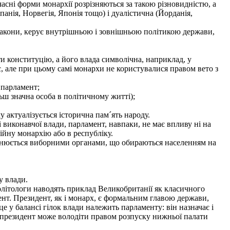
асні форми монархії розрізняються за такою різновидністю, а
анія, Норвегія, Японія тощо) і дуалістична (Йорданія,
закони, керує внутрішньою і зовнішньою політикою держави,
 конституцію, а його влада символічна, наприклад, у
с, але при цьому самі монархи не користувалися правом вето з
 парламент;
льш значна особа в політичному житті);
 актуалізується історична пам´ять народу.
виконавчої влади, парламент, навпаки, не має впливу ні на
ційну монархію або в республіку.
дійснюється виборними органами, що обираються населенням на
у влади.
олітологи наводять приклад Великобританії як класичного
нт. Президент, як і монарх, є формальним главою держави,
е у балансі гілок влади належить парламенту: він назначає і
ас президент може володіти правом розпуску нижньої палати