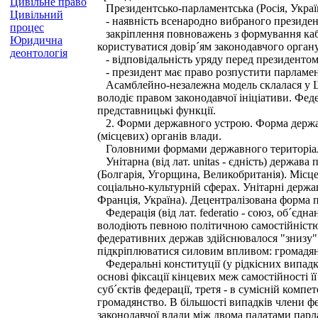
Цивільне право
Президентсько-парламентська (Росія, Україн
Цивільний
- наявність всенародно вибраного президен
процес
закріплення повноважень з формування кабін
Юридична
користуватися довір´ям законодавчого органу
деонтологія
- відповідальність уряду перед президентом
- президент має право розпустити парламен
Асамблейно-незалежна модель склалася у Шве
володіє правом законодавчої ініціативи. Фед
представницькі функції.
2. Форми державного устрою. Форма державн
(місцевих) органів влади.
Головними формами державного територіальн
Унітарна (від лат. unitas - єдність) держав
(Болгарія, Угорщина, Великобританія). Місц
соціально-культурній сферах. Унітарні держ
Франція, Україна). Децентралізована форма п
Федерація (від лат. federatio - союз, об´єдн
володіють певною політичною самостійністю
федеративних держав здійснювалося "знизу" 
підкріплюватися силовим впливом: громадян
Федеральні конституції (у рідкісних випадка
основі фіксації кінцевих меж самостійності 
суб´єктів федерації, третя - в сумісній компе
громадянство. В більшості випадків члени фе
законодавчої влади між двома палатами парл