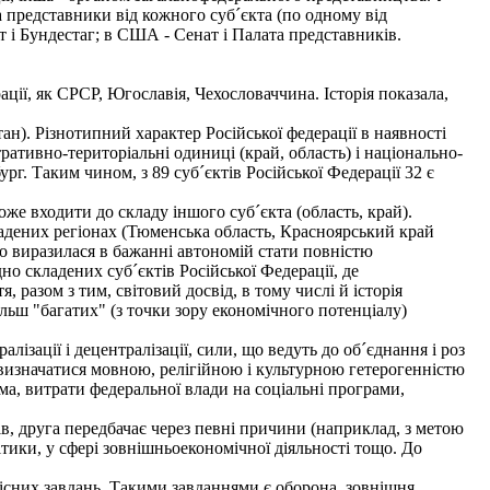
а представники від кожного суб´єкта (по одному від
т і Бундестаг; в США - Сенат і Палата представників.
ії, як СРСР, Югославія, Чехословаччина. Історія показала,
н). Різнотипний характер Російської федерації в наявності
стративно-територіальні одиниці (край, область) і національно-
г. Таким чином, з 89 суб´єктів Російської Федерації 32 є
же входити до складу іншого суб´єкта (область, край).
дених регіонах (Тюменська область, Красноярський край
 що виразилася в бажанні автономій стати повністю
но складених суб´єктів Російської Федерації, де
 разом з тим, світовий досвід, в тому числі й історія
льш "багатих" (з точки зору економічного потенціалу)
зації і децентралізації, сили, що ведуть до об´єднання і роз
 визначатися мовною, релігійною і культурною гетерогенністю
ма, витрати федеральної влади на соціальні програми,
ів, друга передбачає через певні причини (наприклад, з метою
тики, у сфері зовнішньоекономічної діяльності тощо. До
сних завдань. Такими завданнями є оборона, зовнішня