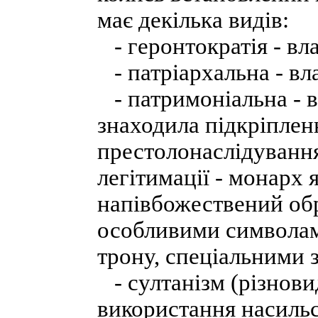
має декілька видів:
- геронтократія - вл
- патріархальна - вл
- патримоніальна - в
знаходила підкріпленн
престолонаслідування,
легітимації - монарх
напівбожествений об
особливими символами
трону, спеціальними
- султанізм (різнови
використання насильст