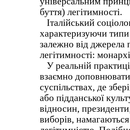
універсальним принци
буття) легітимності.
Італійський соціолог
характеризуючи типи 
залежно від джерела 
легітимності: монарх
У реальній практиці 
взаємно доповнювати
суспільствах, де збер
або підданської куль
відносин, президенти
виборів, намагаються