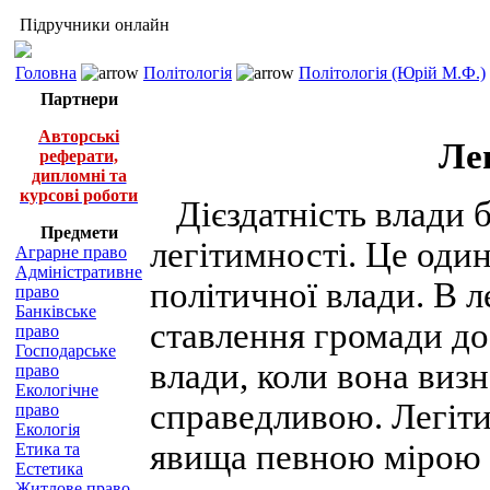
Підручники онлайн
Головна
Політологія
Політологія (Юрій М.Ф.)
Партнери
Авторські
Ле
реферати,
дипломні та
курсові роботи
Дієздатність влади б
Предмети
легітимності. Це один
Аграрне право
Адміністративне
політичної влади. В 
право
Банківське
ставлення громади до 
право
Господарське
влади, коли вона виз
право
Екологічне
справедливою. Легітим
право
Екологія
явища певною мірою с
Етика та
Естетика
Житлове право