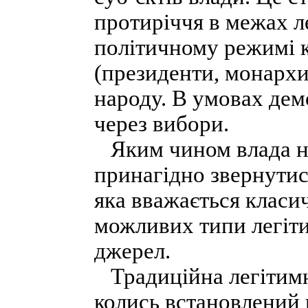
протиріччя в межах л
політичному режимі к
(президенти, монархи
народу. В умовах дем
через вибори.
Яким чином влада на
принагідно звернутис
яка вважається класич
можливих типи легіти
джерел.
Традиційна легітимні
колись встановлений 