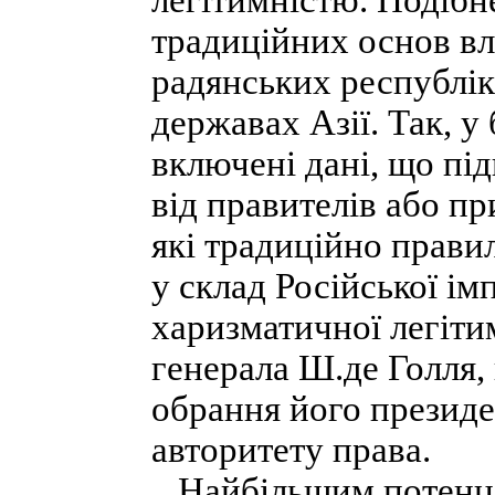
легітимністю. Подібн
традиційних основ вл
радянських республік
державах Азії. Так, у
включені дані, що пі
від правителів або п
які традиційно прави
у склад Російської і
харизматичної легіти
генерала Ш.де Голля,
обрання його президе
авторитету права.
Найбільшим потенціа