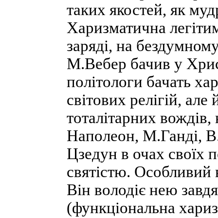
таких якостей, як мудр
Харизматична легітим
заряді, на бездумном
М.Вебер бачив у Хрис
політологи бачать хар
світових релігій, але
тоталітарних вождів, 
Наполеон, М.Ганді, В.
Цзедун в очах своїх 
святістю. Особливий 
Він володіє нею завд
(функціональна хариз