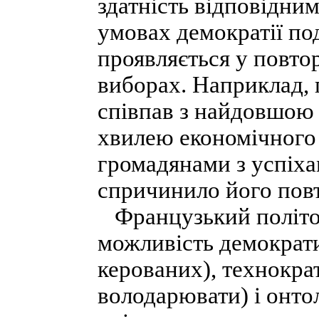
здатність відповідни
умовах демократії по
проявляється у повто
виборах. Наприклад, 
співпав з найдовшою 
хвилею економічного
громадянами з успіхам
спричинило його пов
Французький політол
можливість демократи
керованих), технокра
володарювати) і онтол