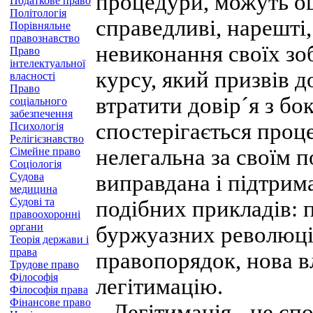
процедури, можуть о
Податкове право
Політологія
справедливі, нарешті
Порівняльне
правознавство
невиконання своїх зо
Право
інтелектуальної
курсу, який призвів д
власності
Право
втратити довір´я з бо
соціального
забезпечення
спостерігається проце
Психологія
Релігієзнавство
нелегальна за своїм 
Сімейне право
Соціологія
Судова
виправдана і підтрима
медицина
Судові та
подібних прикладів: 
правоохоронні
органи
буржуазних революц
Теорія держави і
права
правопорядок, нова вл
Трудове право
Філософія
легітимацію.
Філософія права
Фінансове право
Легітимація - це спо