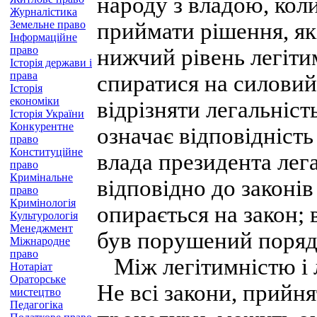
народу з владою, коли
Журналістика
Земельне право
приймати рішення, як
Інформаційне
право
нижчий рівень легіти
Історія держави і
права
спиратися на силовий
Історія
економіки
відрізняти легальніст
Історія України
Конкурентне
означає відповідніст
право
Конституційне
влада президента лег
право
Кримінальне
відповідно до законів
право
Кримінологія
опирається на закон;
Культурологія
Менеджмент
був порушений поряд
Міжнародне
право
Між легітимністю і 
Нотаріат
Ораторське
Не всі закони, прийня
мистецтво
Педагогіка