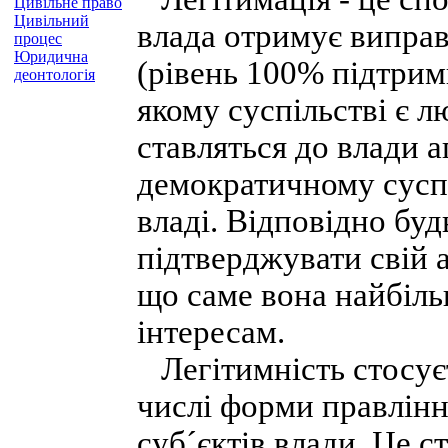
Цивільне право
Цивільний
влада отримує виправ
процес
Юридична
(рівень 100% підтрим
деонтологія
якому суспільстві є 
ставляться до влади а
демократичному суспі
владі. Відповідно буд
підтверджувати свій 
що саме вона найбіль
інтересам.
Легітимність стосуєт
числі форми правлінн
суб´єктів влади. Це 