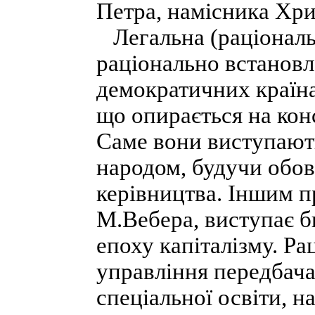
Петра, намісника Хрис
Легальна (раціональн
раціонально встановл
демократичних країна
що опирається на конс
Саме вони виступают
народом, будучи обов´
керівництва. Іншим п
М.Вебера, виступає б
епоху капіталізму. Р
управління передбача
спеціальної освіти, н