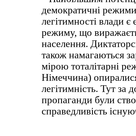
демократичні режими
легітимності влади є 
режиму, що виражаєт
населення. Диктаторс
також намагаються за
мірою тоталітарні ре
Німеччина) опиралися
легітимність. Тут за 
пропаганди були створ
справедливість існую