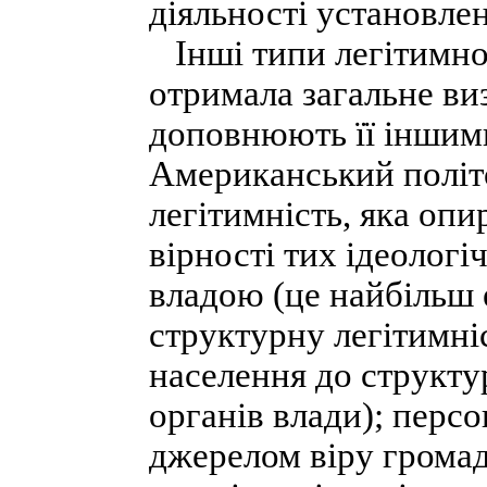
діяльності установле
Інші типи легітимнос
отримала загальне виз
доповнюють її іншими
Американський політо
легітимність, яка опи
вірності тих ідеологі
владою (це найбільш 
структурну легітимніс
населення до структур
органів влади); персо
джерелом віру громад