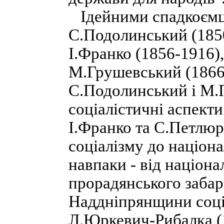
Ідейними спадкоємц
С.Подолинський (1850
І.Франко (1856-1916)
М.Грушевський (1866-
С.Подолинський і М.
соціалістичні аспекти
І.Франко та С.Петлюр
соціалізму до націон
навпаки - від націона
прорадянського забар
Наддніпрянщини соціа
Л.Юркевич-Рибалка (1