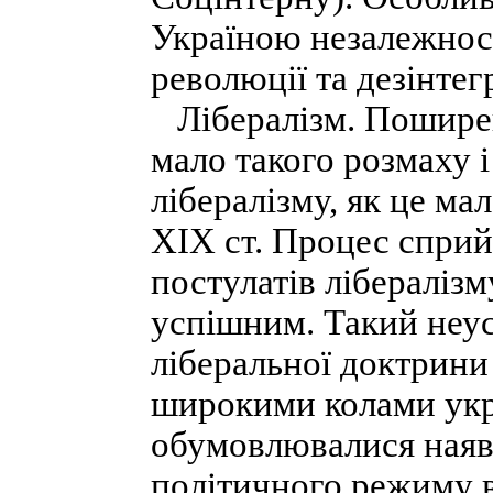
Україною незалежност
революції та дезінтег
Лібералізм. Поширенн
мало такого розмаху і
лібералізму, як це ма
XIX ст. Процес сприй
постулатів лібералізму
успішним. Такий неус
ліберальної доктрини
широкими колами укр
обумовлювалися наяв
політичного режиму в