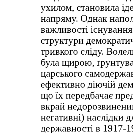
ухилом, становила ід
напряму. Однак напо
важливості існування
структури демократич
тривкого сліду. Воле
була щирою, ґрунтува
царського самодержав
ефективно діючій дем
що їх передбачає пре
вкрай недорозвинени
негативні) наслідки 
державності в 1917-1