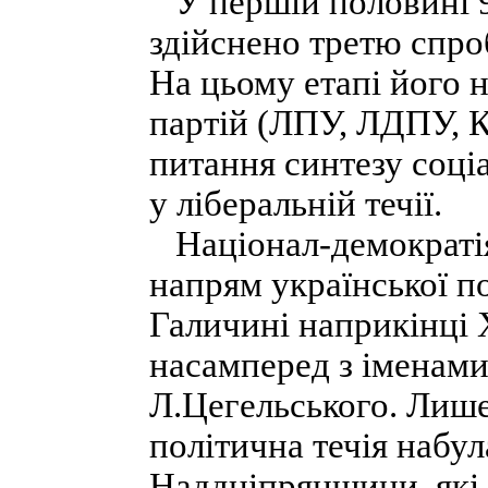
У першій половині 90
здійснено третю спроб
На цьому етапі його 
партій (ЛПУ, ЛДПУ, К
питання синтезу соці
у ліберальній течії.
Націонал-демократія
напрям української п
Галичині наприкінці X
насамперед з іменами
Л.Цегельського. Лише
політична течія набу
Наддніпрянщини, які 