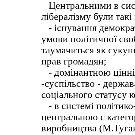
Центральними в сист
лібералізму були такі
- існування демокра
умови політичної сво
тлумачиться як сукуп
прав громадян;
- домінантною цінні
-суспільство - держав
соціального статусу к
- в системі політико
центральною є катего
виробництва (М.Туга