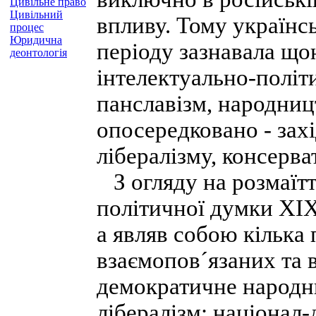
Цивільне право
Цивільний
впливу. Тому українс
процес
Юридична
періоду зазнавала що
деонтологія
інтелектуально-політи
панславізм, народниц
опосередковано - зах
лібералізму, консерва
З огляду на розмаїтт
політичної думки ХІХ
а являв собою кілька 
взаємопов´язаних та 
демократичне народни
лібералізм; націонал