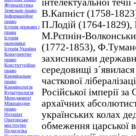
інтелектуальної течії
Журналістика
Земельне право
В.Капніст (1758-1823
Інформаційне
право
П.Лодій (1764-1829),
Історія держави і
права
М.Рєпнін-Волконський
Історія
економіки
(1772-1853), Ф.Туман
Історія України
Конкурентне
захисниками державн
право
Конституційне
середовищі з´явилася 
право
Кримінальне
часткової лібералізац
право
Кримінологія
Російської імперії за 
Культурологія
Менеджмент
архаїчних абсолютист
Міжнародне
право
українських колах де
Нотаріат
Ораторське
обмеження царської в
мистецтво
Педагогіка