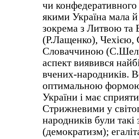
чи конфедеративного 
якими Україна мала й 
зокрема з Литвою та 
(Р.Лащенко), Чехією,
Словаччиною (С.Шелу
аспект виявився найб
вчених-народників. В
оптимальною формою
України і має сприяти
Стрижневими у світог
народників були такі
(демократизм); егаліт