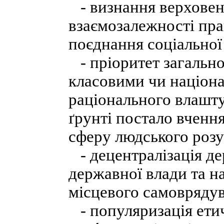
- визнання верховенс
взаємозалежності пра
поєднання соціальної 
- пріоритет загально
класовими чи націона
раціонального влашту
ґрунті постало вченн
сферу людського розу
- децентралізація де
державної влади та н
місцевого самовряду
- популяризація етич