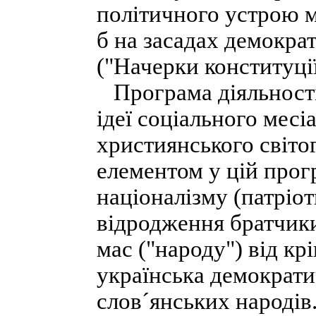
політичного устрою м
б на засадах демократи
("Начерки конституції
Програма діяльності
ідеї соціального месі
християнського світо
елементом у цій прог
націоналізму (патріо
відродження братчик
мас ("народу") від к
українська демократи
слов´янських народів.