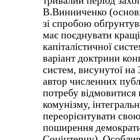
тривалий період захо
В.Винниченко (основ
зі спробою обґрунтув
має поєднувати кращі
капіталістичної сист
варіант доктрини кон
систем, висунутої на 
автор численних публ
потребу відмовитися в
комунізму, інтеграль
переорієнтувати свою 
поширення демократич
Соцінтерну). Особливі