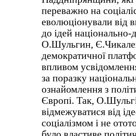
переважно на соціалі
еволюціонували від 
до ідей національно-
О.Шульгин, Є.Чикаленк
демократичної платфо
впливом усвідомлення
за поразку національн
ознайомлення з політ
Європі. Так, О.Шульг
відмежуватися від іде
соціалізмом і не ото
було властиве політ