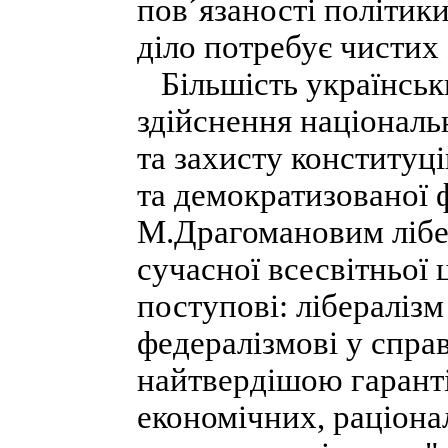
пов´язаності політик
діло потребує чистих 
Більшість українськи
здійснення національ
та захисту конституц
та демократизованої ф
М.Драгомановим лібе
сучасної всесвітньої 
поступові: лібералізм
федералізмові у справ
найтвердішою гаранті
економічних, раціона