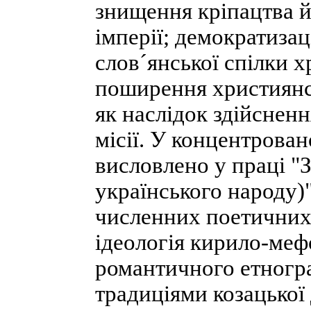
знищення кріпацтва й
імперії; демократизац
слов´янської спілки 
поширення християнсь
як наслідок здійсненн
місії. У концентрован
висловлено у праці "
українського народу)
численних поетичних
ідеологія кирило-меф
романтичного етногра
традиціями козацької