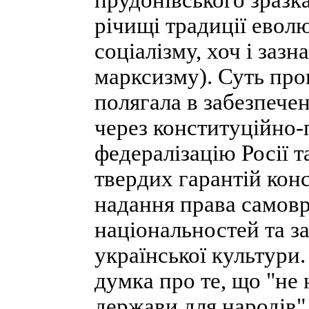
прудонівського зразк
річищі традиції еволю
соціалізму, хоч і заз
марксизму). Суть про
полягала в забезпече
через конституційно-
федералізацію Росії 
твердих гарантій кон
надання права самовр
національностей та з
української культури
думка про те, що "не 
держави для народів"