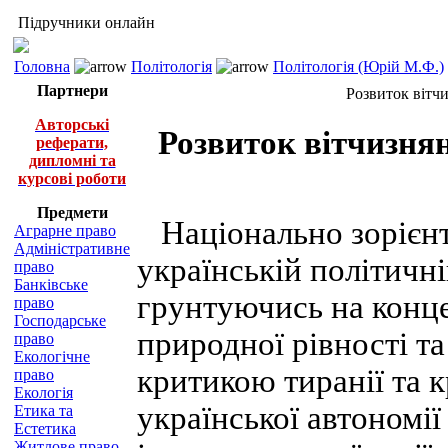
Підручники онлайн
Головна
Політологія
Політологія (Юрій М.Ф.)
Партнери
Розвиток вітч
Авторські
Розвиток вітчизня
реферати,
дипломні та
курсові роботи
Предмети
Національно зорієнт
Аграрне право
Адміністративне
українській політичні
право
Банківське
грунтуючись на конце
право
Господарське
природної рівності та
право
Екологічне
критикою тиранії та 
право
Екологія
української автономії
Етика та
Естетика
Житлове право