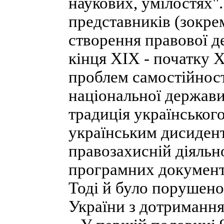
наукових, умілостях"
представників (зокрем
створення правової д
кінця XIX - початку 
проблем самостійност
національної держави
традиція українськог
українським дисидент
правозахисній діяльно
програмних документа
Тоді й було порушено
України з дотримання