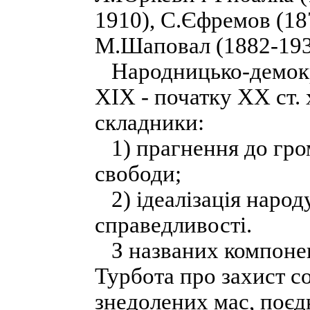
1910), С.Єфремов (18
М.Шаповал (1882-193
Народницько-демокр
XIX - початку XX ст.
складники:
1) прагнення до гром
свободи;
2) ідеалізація народ
справедливості.
З названих компонен
Турбота про захист с
знедолених мас, поєд