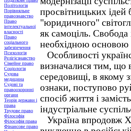
модернізації суспіль
Податкове право
Політологія
просвітницьких ідей 
Порівняльне
правознавство
"юридичного" світогл
Право
інтелектуальної
як самоціль. Свобода 
власності
Право
необхідною основою р
соціального
забезпечення
Особливості україн
Психологія
Релігієзнавство
визначалися тим, що 
Сімейне право
Соціологія
Судова
середовищі, в якому 
медицина
Судові та
ознаки, поступово ру
правоохоронні
органи
спосіб життя і заміст
Теорія держави і
права
індустріальне суспіль
Трудове право
Філософія
Україна впродовж ХІ
Філософія права
Фінансове право
виключно в російській