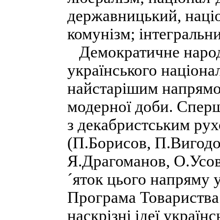
державницький, націо
комунізм; інтегральни
Демократичне народн
українського націона
найстарішим напрямо
модерної доби. Сперш
з декабристським рух
(П.Борисов, П.Вигодо
Я.Драгоманов, О.Усов
´яток цього напряму 
Програма Товариства 
наскрізні ідеї украї