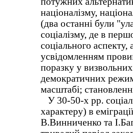
потужних альтернатив
націоналізму, націона
(два останні були "у
соціалізму, де в перш
соціального аспекту, 
усвідомленням провин
поразку у визвольних
демократичних режим
масштабі; становленн
У 30-50-х pp. соціал
характеру) в еміграці
В.Винниченко та І.Ба