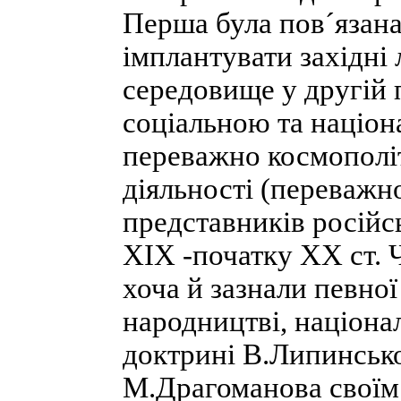
Перша була пов´язан
імплантувати західні 
середовище у другій п
соціальною та націон
переважно космополіт
діяльності (переважн
представників російсь
XIX -початку XX ст. Ч
хоча й зазнали певно
народництві, націона
доктрині В.Липинсько
М.Драгоманова свої