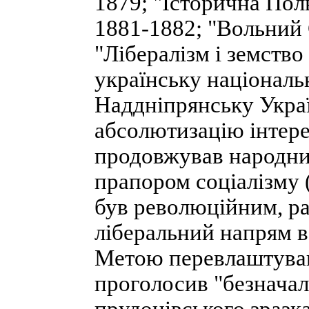
1879; "Історична Пол
1881-1882; "Вольний 
"Лібералізм і земство
українську національ
Наддніпрянську Украї
абсолютизацію інтере
продовжував народни
прапором соціалізму 
був революційним, ра
ліберальний напрям в
Метою перевлаштуван
проголосив "безначал