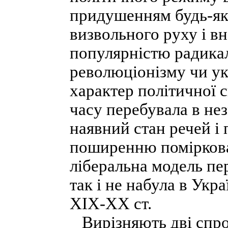
придушенням будь-як
визвольного руху і вн
популярністю радикал
революціонізму чи ук
характер політичної 
часу перебувала в не
наявний стан речей і
поширенню поміркова
ліберальна модель пе
так і не набула в Ук
ХІХ-ХХ ст.
Вирізняють дві спроб