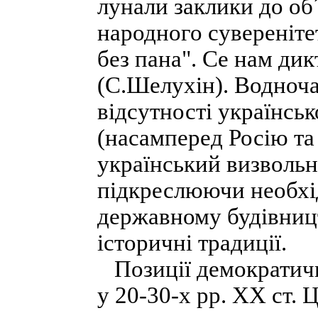
лунали заклики до об´
народного суверенітет
без пана". Се нам дик
(С.Шелухін). Водноча
відсутності українськ
(насамперед Росію та
український визвольн
підкреслюючи необхі
державному будівницт
історичні традиції.
Позиції демократичн
у 20-30-х pp. XX ст.