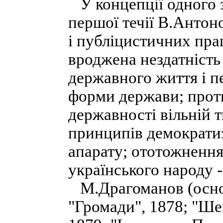
У концепції одного 
першої течії В.Антон
і публіцистичних прац
вроджена нездатність
державного життя і пе
форми держави; прот
державності вільній т
принципів демократи
апарату; ототожнення
українського народу -
М.Драгоманов (основ
"Громади", 1878; "Шев