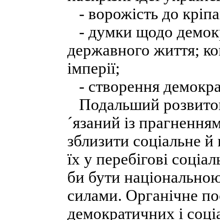
- ворожість до кріпа
- думки щодо демокра
державного життя; к
імперії;
- створення демократ
Подальший розвиток
´язаний із прагнення
зблизити соціальне й 
їх у перебігові соціа
би бути національною
силами. Органічне п
демократичних і соці