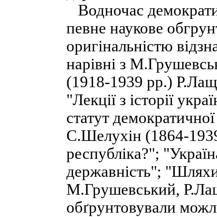
Водночас демократич
певне наукове обгру
оригінальністю відзна
нарівні з М.Грушевсь
(1918-1939 pp.) Р.Лащ
"Лекції з історії укр
статут демократичної 
С.Шелухін (1864-1939
республіка?"; "Украї
державність"; "Шляхи 
М.Грушевський, Р.Ла
обґрунтовували можли