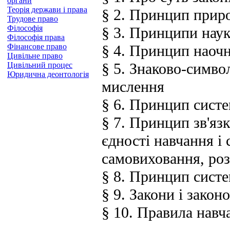
органи
Теорія держави і права
§ 2. Принцип приро
Трудове право
Філософія
§ 3. Принципи наук
Філософія права
Фінансове право
§ 4. Принцип наочн
Цивільне право
§ 5. Знаково-симво
Цивільний процес
Юридична деонтологія
мислення
§ 6. Принцип систе
§ 7. Принцип зв'яз
єдності навчання і
самовиховання, роз
§ 8. Принцип систе
§ 9. Закони і закон
§ 10. Правила навч