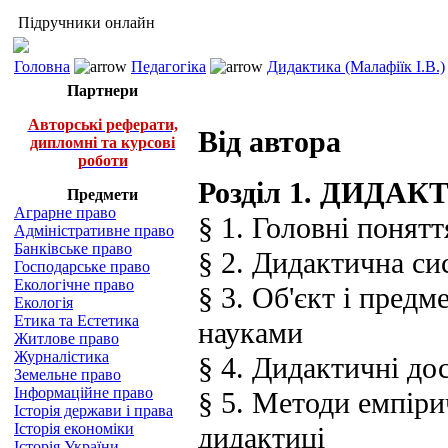
Підручники онлайн
Головна
Педагогіка
Дидактика (Малафіїк І.В.)
Партнери
Авторські реферати,
Від автора
дипломні та курсові
роботи
Розділ 1. ДИДА
Предмети
Аграрне право
§ 1. Головні понятт
Адміністративне право
Банківське право
§ 2. Дидактична си
Господарське право
Екологічне право
§ 3. Об'єкт і предм
Екологія
Етика та Естетика
науками
Житлове право
Журналістика
§ 4. Дидактичні до
Земельне право
Інформаційне право
§ 5. Методи емпіри
Історія держави і права
Історія економіки
дидактиці
Історія України