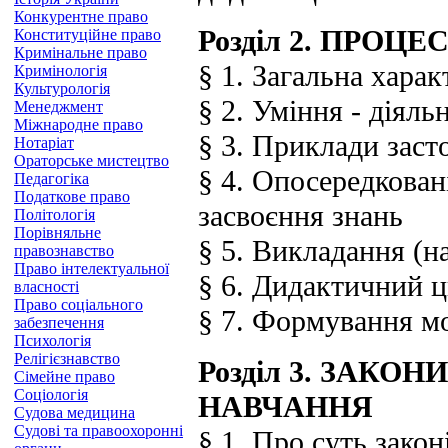
Конкурентне право
Розділ 2. ПРОЦ
Конституційне право
Кримінальне право
§ 1. Загальна хара
Кримінологія
Культурологія
§ 2. Уміння - діяль
Менеджмент
Міжнародне право
§ 3. Приклади заст
Нотаріат
Ораторське мистецтво
§ 4. Опосередкован
Педагогіка
Податкове право
засвоєння знань
Політологія
Порівняльне
§ 5. Викладання (н
правознавство
Право інтелектуальної
§ 6. Дидактичний 
власності
Право соціального
§ 7. Формування м
забезпечення
Психологія
Релігієзнавство
Розділ 3. ЗАКО
Сімейне право
Соціологія
НАВЧАННЯ
Судова медицина
Судові та правоохоронні
§ 1. Про суть закон