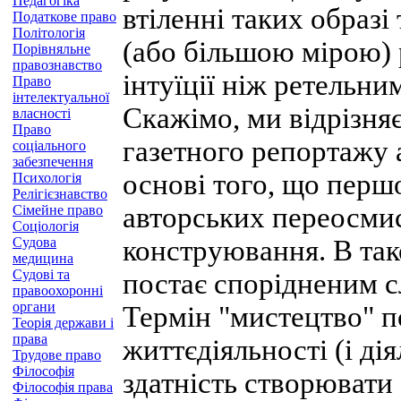
Педагогіка
втіленні таких образі
Податкове право
Політологія
(або більшою мірою) р
Порівняльне
правознавство
інтуїції ніж ретельни
Право
інтелектуальної
Скажімо, ми відрізня
власності
Право
газетного репортажу 
соціального
забезпечення
основі того, що першо
Психологія
Релігієзнавство
авторських переосмисл
Сімейне право
Соціологія
Судова
конструювання. В так
медицина
Судові та
постає спорідненим с
правоохоронні
органи
Термін "мистецтво" п
Теорія держави і
права
життєдіяльності (і ді
Трудове право
Філософія
здатність створювати
Філософія права