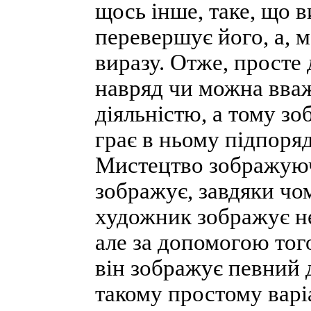
щось інше, таке, що 
перевершує його, а, м
виразу. Отже, просте
навряд чи можна вва
діяльністю, а тому з
грає в ньому підпоряд
Мистецтво зображуюч
зображує, завдяки чо
художник зображує не
але за допомогою того
він зображує певний 
такому простому варі