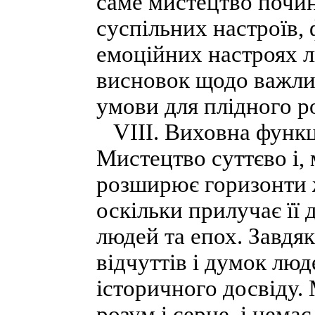
саме мистецтво почин
суспільних настроїв,
емоційних настроях л
висновок щодо важли
умови для плідного р
VІІІ. Виховна функці
Мистецтво суттєво і,
розширює горизонти 
оскільки прилучає її 
людей та епох. Завдя
відчуттів і думок лю
історичного досвіду.
розум і серце, і нема