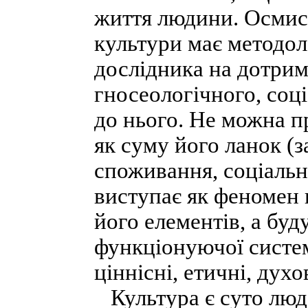
життя людини. Осмис
культури має методол
дослідника на дотрим
гносеологічного, соц
до нього. Не можна п
як суму його ланок (з
споживання, соціальн
виступає як феномен 
його елементів, а буд
функціонуючої систем
ціннісні, етичні, дух
Культура є суто людс