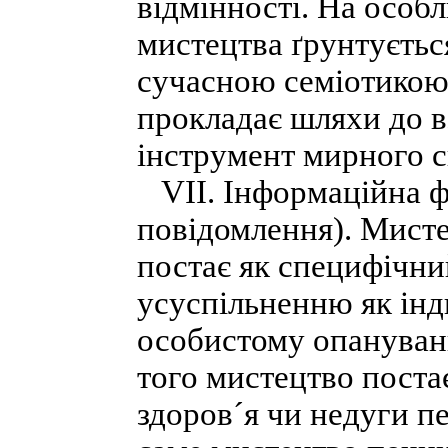
відмінності. На особ
мистецтва ґрунтується
сучасною семіотикою.
прокладає шляхи до в
інструмент мирного сп
VІІ. Інформаційна ф
повідомлення). Мисте
постає як специфічний
усуспільненню як інди
особистому опануван
того мистецтво поста
здоров´я чи недуги п