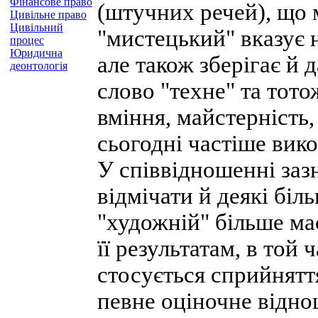
Фінансове право
(штучних речей), що
Цивільне право
Цивільний
"мистецький" вказує 
процес
Юридична
але також зберігає й 
деонтологія
слово "техне" та тот
вміння, майстерність,
сьогодні частіше вико
У співвідношенні заз
відмічати й деякі біл
"художній" більше ма
її результатам, в той
стосується сприйняття 
певне оціночне відно