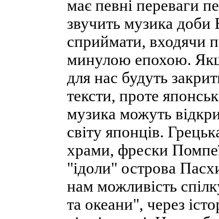
має певні переваги п
звучить музика доби В
сприймати, входячи п
минулою епохою. Якщ
для нас будуть закри
тексти, проте японськ
музика можуть відкри
світу японців. Грецьк
храми, фрески Помпеї,
"ідоли" острова Пасхи
нам можливість спілку
та океани", через істо