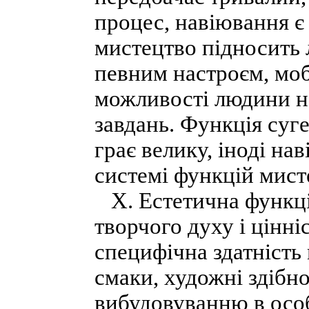
процес, навіювання 
мистецтво підносить 
певним настроєм, моб
можливості людини н
завдань. Функція суге
грає велику, іноді нав
системі функцій мист
Х. Естетична функці
творчого духу і цінн
специфічна здатність
смаки, художні здібн
вибудовуванню в особи