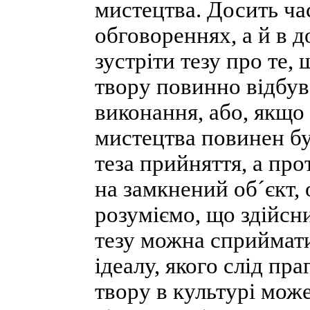
мистецтва. Досить ча
обговореннях, а й в 
зустріти тезу про те,
твору повинно відбува
виконання, або, якщо
мистецтва повинен бу
теза прийняття, а пр
на замкнений об´єкт,
розуміємо, що здійсни
тезу можна сприймати
ідеалу, якого слід пр
твору в культурі може