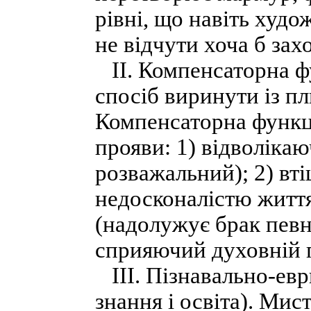
рівні, що навіть худ
не відчути хоча б зах
ІІ. Компенсаторна фу
спосіб виринути із п
Компенсаторна функці
прояви: 1) відволікаю
розважальний); 2) вт
недосконалістю життя
(надолужує брак певн
сприяючий духовній 
ІІІ. Пізнавально-евр
знання і освіта). Мис