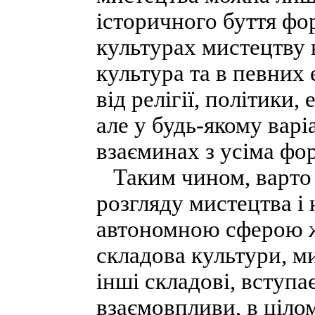
історичного буття фор
культурах мистецтву 
культура та в певних
від релігії, політики
але у будь-якому варі
взаєминах з усіма фо
Таким чином, варто 
розгляду мистецтва і
автономною сферою жи
складова культури, ми
інші складові, вступа
взаємовпливи, в ціл