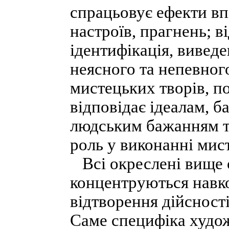
спрацьовує ефекти вп
настроїв, прагнень; в
ідентифікація, вивед
неясного та непевног
мистецьких творів, по
відповідає ідеалам, 
людським бажанням т
роль у виконанні мис
Всі окреслені вище 
концентруються навк
відтворення дійсност
Саме специфіка худож