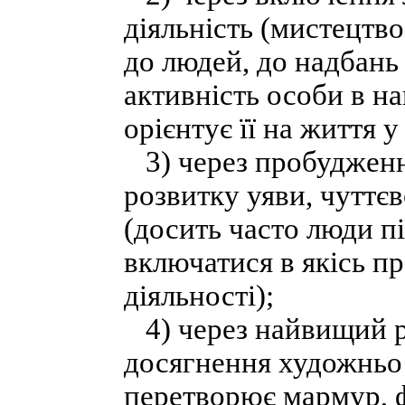
діяльність (мистецтв
до людей, до надбань
активність особи в н
орієнтує її на життя у
3) через пробудження
розвитку уяви, чуттє
(досить часто люди п
включатися в якісь п
діяльності);
4) через найвищий рі
досягнення художньо 
перетворює мармур, ф