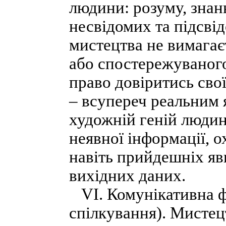
людини: розуму, знань,
несвідомих та підсвід
мистецтва не вимагає
або спостережуваного
право довіритись свої
– всупереч реальним 
художній геній людин
неявної інформації, о
навіть прийдешніх яв
вихідних даних.
VІ. Комунікативна ф
спілкування). Мистец