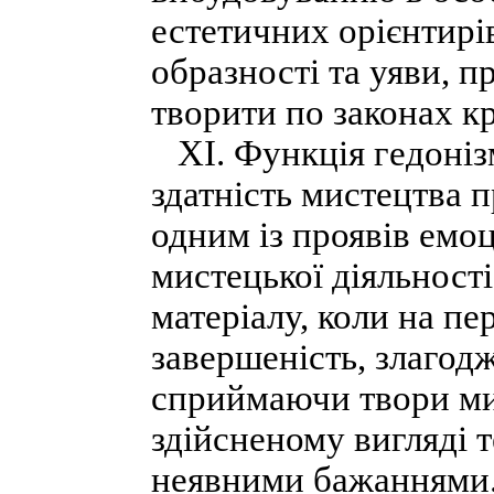
естетичних орієнтирі
образності та уяви, 
творити по законах к
ХІ. Функція гедонізм
здатність мистецтва 
одним із проявів емо
мистецької діяльност
матеріалу, коли на пе
завершеність, злагодж
сприймаючи твори ми
здійсненому вигляді т
неявними бажаннями.