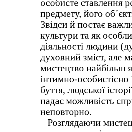
особисте ставлення р
предмету, його об´єк
Звідси й постає важл
культури та як особл
діяльності людини (д
духовний зміст, але м
мистецтво найбільш яс
інтимно-особистісно 
буття, людської істор
надає можливість спр
неповторно.
Розглядаючи мистецт