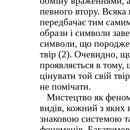
обміну враженнями, а
певного втору. Всяка 
передбачає тим самим
образи і символи заве
символи, що породжен
твір (2). Очевидно, що
проявляється в тому,
цінувати той свій тві
не помічати.
Мистецтво як феноме
видів, кожний з яких
знаковою системою т
феноменів. Багатомов