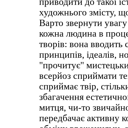
приводити до такої і
художнього змісту, що
Варто звернути увагу
кожна людина в проц
творів: вона вводить 
принципів, ідеалів, н
"прочитує" мистецьки
всерйоз сприймати тез
сприймає твір, стільк
збагачення естетично
митця, чи-то звичайн
передбачає активну к