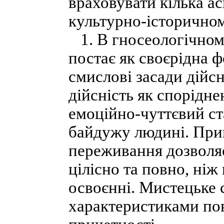
враховувати кілька а
культурно-історичном
1. В гносеологічному
постає як своєрідна 
смислові засади дійс
дійсність як споріднен
емоційно-чуттєвий ста
байдужу людині. Прий
переживання дозволяє
цілісно та повно, ніж
освоєнні. Мистецьке 
характеристиками пов