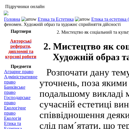
Підручники онлайн
Головна
Етика та Естетика
Етика та естетика 
феномен. Художній образ та художнє сприйняття дійсності
Партнери
2. Мистецтво як соціальний та куль
Авторські
2. Мистецтво як со
реферати,
дипломні та
Художній образ т
курсові роботи
Предмети
Розпочати дану тему
Аграрне право
Адміністративне
уточнень, поза якими
право
Банківське
подальшому викладі м
право
Господарське
сучасній естетиці ви
право
Екологічне
співвідношення деяки
право
Екологія
слід пам´ятати, що те
Етика та
Естетика