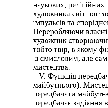
наукових, релігійних
художника світ пост
імпульсів та спорідн
Переробляючи власні 
художник створюючи 
тобто твір, в якому ф
із смисловим, але са
мистецтва.
V. Функція передбач
майбутнього). Мистец
передбачати майбутнє
передбачає задіяння в