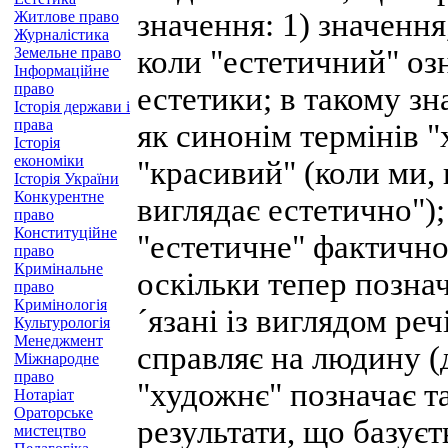
значення: 1) значення
Житлове право
Журналістика
Земельне право
коли "естетичний" оз
Інформаційне
право
естетики; в такому з
Історія держави і
права
як синонім термінів "
Історія
економіки
"красивий" (коли ми,
Історія України
Конкурентне
виглядає естетично");
право
Конституційне
"естетичне" фактично
право
Кримінальне
оскільки тепер познач
право
Кримінологія
´язані із виглядом ре
Культурологія
Менеджмент
справляє на людину (д
Міжнародне
право
"художнє" позначає та
Нотаріат
Ораторське
результати, що базує
мистецтво