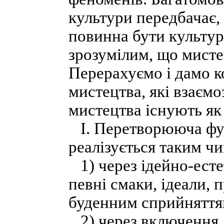
культури передбачає,
повинна бути культур
зрозумілим, що мисте
Перерахуємо і дамо к
мистецтва, які взаємо
мистецтва існують як
І. Перетворююча функ
реалізується таким ч
1) через ідейно-ест
певні смаки, ідеали,
буденним сприйняттям
2) через включення 