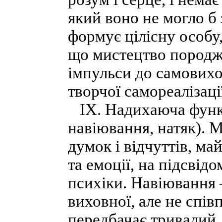
який воно не могло б
формує цілісну особу,
що мистецтво породжу
імпульси до самовихо
творчої самореалізаці
ІХ. Надихаюча функці
навіювання, натяк). 
думок і відчуттів, ма
та емоції, на підсвідо
психіки. Навіювання 
виховної, але не спі
передбачає тривалий,