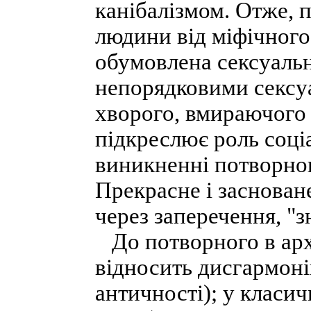
канібалізмом. Отже, 
людини від міфічного
обумовлена сексуаль
непорядковими сексу
хворого, вмираючого
підкреслює роль соціа
виникненні потворного
Прекрасне і заснован
через заперечення, "з
До потворного в арх
відносить дисгармоні
античності); у класич