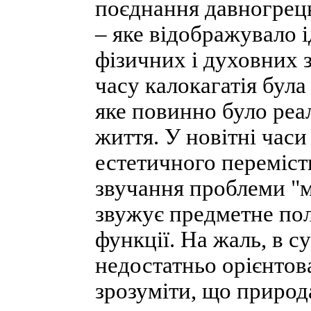
поєднання давногрець
– яке відображувало 
фізичних і духовних 
часу калокагатія бул
яке повинно було реа
життя. У новітні часи
естетичного переміст
звучання проблеми "м
звужує предметне поле
функції. На жаль, в с
недостатньо орієнтов
зрозуміти, що природа