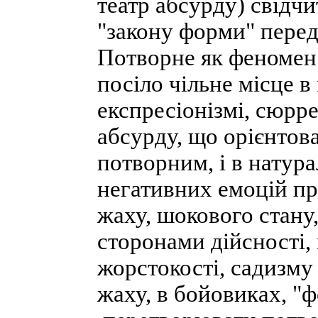
театр абсурду) свідчи
"закону форми" перед
Потворне як феномен 
посіло чільне місце в 
експресіонізмі, сюрреа
абсурду, що орієнтов
потворним, і в натур
негативних емоцій про
жаху, шокового стану
сторонами дійсності,
жорстокості, садизму 
жаху, в бойовиках, "фе