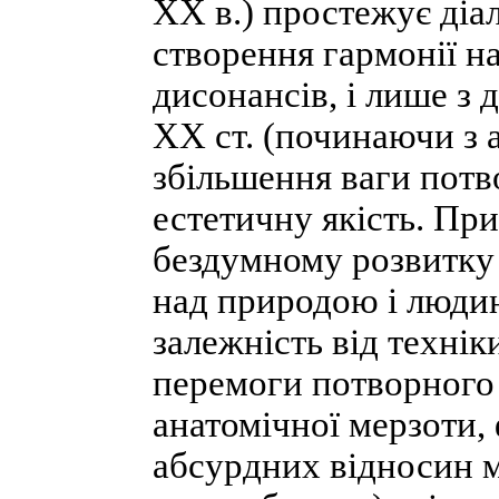
ХХ в.) простежує діа
створення гармонії на
дисонансів, і лише з 
ХХ ст. (починаючи з 
збільшення ваги потв
естетичну якість. Пр
бездумному розвитку 
над природою і людин
залежність від технік
перемоги потворного
анатомічної мерзоти, 
абсурдних відносин м