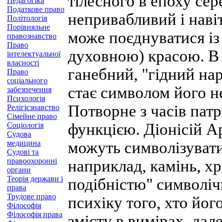
тілесного в епоху се
Педагогіка
Податкове право
непривабливий і наві
Політологія
Порівняльне
може поєднуватися і
правознавство
Право
духовною) красою. В
інтелектуальної
власності
ганебний, "гідний на
Право
соціального
стає символом його н
забезпечення
Психологія
Потворне з часів пат
Релігієзнавство
Сімейне право
функцією. Діонісій А
Соціологія
Судова
медицина
можуть символізувати
Судові та
правоохоронні
наприклад, камінь, х
органи
Теорія держави і
подібністю" символіч
права
Трудове право
психіку того, хто йо
Філософія
Філософія права
змісту в вимірах, дал