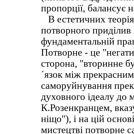
пропорції, балансує н
В естетичних теоріях
потворного приділив 
фундаментальній прац
Потворне - це "негат
сторона, "вторинне б
´язок між прекрасним
саморуйнування прекр
духовного ідеалу до м
К.Розенкранцем, вказ
ніщо"), і на цій основ
мистецтві потворне с