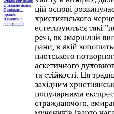
Фінансове право
Цивільне право
цій основі розвинула
Цивільний
процес
християнського чернец
Юридична
деонтологія
естетизуються такі "п
речі, як змарнілий ви
рани, в якій копошат
плотського потворно
аскетичного духовног
та стійкості. Ця трад
західним християнськ
популярними експрес
страждаючого, вмира
мучеників (варто наг