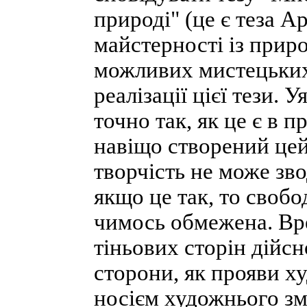
природі" (це є теза А
майстерності із прир
можливих мистецьких 
реалізації цієї тези.
точно так, як це є в 
навіщо створений цей
творчість не може зво
якщо це так, то своб
чимось обмежена. Вре
тіньових сторін дійсн
сторони, як прояви х
носієм художнього змі