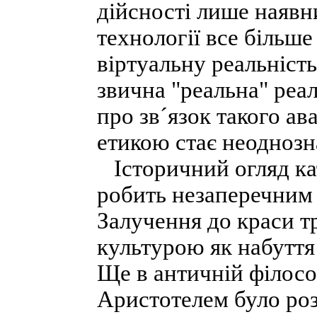
дійсності лише наявн
технології все більше
віртуальну реальність
звична "реальна" реал
про зв´язок такого а
етикою стає неодноз
Історичний огляд кат
робить незаперечним ї
Залучення до краси 
культурою як набуття
Ще в античній філосо
Аристотелем було роз