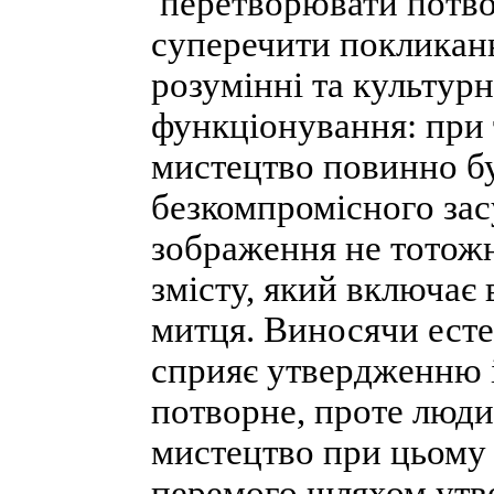
перетворювати потво
суперечити покликан
розумінні та культурн
функціонування: при 
мистецтво повинно б
безкомпромісного зас
зображення не тотож
змісту, який включає 
митця. Виносячи ест
сприяє утвердженню 
потворне, проте люди
мистецтво при цьому є
перемого шляхом утве