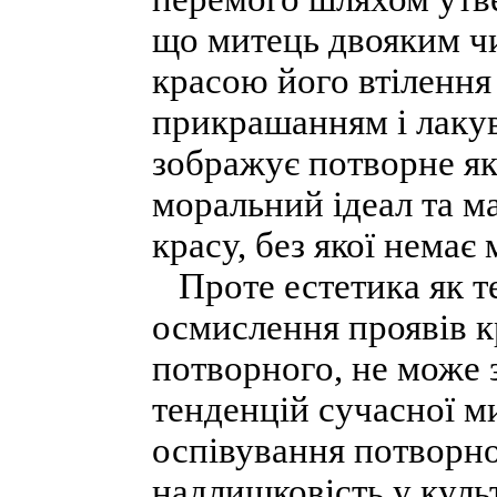
що митець двояким ч
красою його втілення 
прикрашанням і лакув
зображує потворне я
моральний ідеал та м
красу, без якої немає
Проте естетика як те
осмислення проявів кр
потворного, не може
тенденцій сучасної ми
оспівування потворно
надлишковість у куль