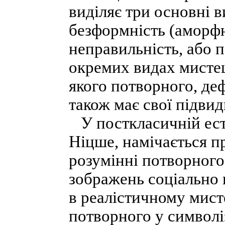
виділяє три основні в
безформність (аморфні
неправильність, або по
окремих видах мистецт
якого потворного, деф
також має свої підвид
У посткласичній есте
Ніцше, намічається п
розумінні потворного
зображень соціально 
в реалістичному мисте
потворного у символі