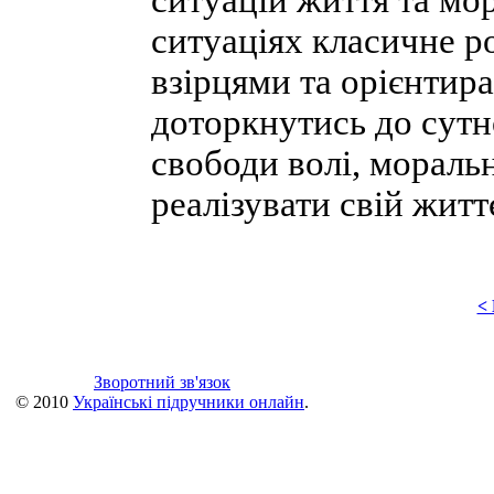
ситуацій життя та мор
ситуаціях класичне р
взірцями та орієнтир
доторкнутись до сутн
свободи волі, мораль
реалізувати свій житт
<
Зворотний зв'язок
© 2010
Українські підручники онлайн
.