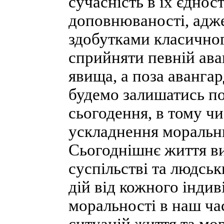
сучасність в їх єдност
доповнюваності, адж
здобутками класично
сприйняти певній ава
явища, а поза аванга
будемо залишатись п
сьогодення, в тому ч
ускладнення моральни
Сьогоднішнє життя ви
суспільстві та людсь
дій від кожного індив
моральності в наш ч