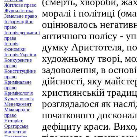
(смерть, хвороби, жах
Житлове право
моралі і політиці (ом
Журналістика
Земельне право
Інформаційне
оцінювалось негативн
право
Історія держави і
античного полісу - у
права
Історія
думку Аристотеля, по
економіки
Історія України
художньому творі, мо
Конкурентне
право
задоволення, в основі
Конституційне
право
дійсності, яку майст
Кримінальне
право
християнській традиці
Кримінологія
Культурологія
розглядалося як наслі
Менеджмент
Міжнародне
початкового досконало
право
Нотаріат
дефіциту краси. Вихо
Ораторське
мистецтво