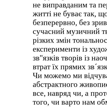
не виправданим та пе
житті не буває так, 
безперервно, без зрив
сучасний музичний тв
різких змін тональност
експерименти із худ
зв"язків творів із нао
втрат їх прямих зв´яз
Чи можемо ми відчува
абстрактного живопис
все, навряд чи, а пр
того, чи варто нам о