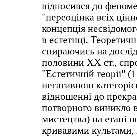
відносився до феноме
"переоцінка всіх цін
концепція несвідомог
в естетиці. Теоретичн
спираючись на дослід
половини ХХ ст., спр
"Естетичній теорії" (
негативною категоріє
відношенні до прекра
потворного виникло в
мистецтва) на етапі п
кривавими культами,