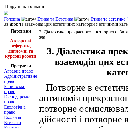
Підручники онлайн
Головна
Етика та Естетика
Етика та естетика 
Зв’язок та взаємодія цих естетичних категорій з етичними кате
Партнери
3. Діалектика прекрасного і потворного. Зв’я
зла
Авторські
реферати,
3. Діалектика прек
дипломні та
курсові роботи
взаємодія цих ес
Предмети
кате
Аграрне право
Адміністративне
право
Потворне в естетичн
Банківське
право
антиномія прекрасног
Господарське
право
потворне осмислювала
Екологічне
право
дійсності і потворне 
Екологія
Етика та
Естетика