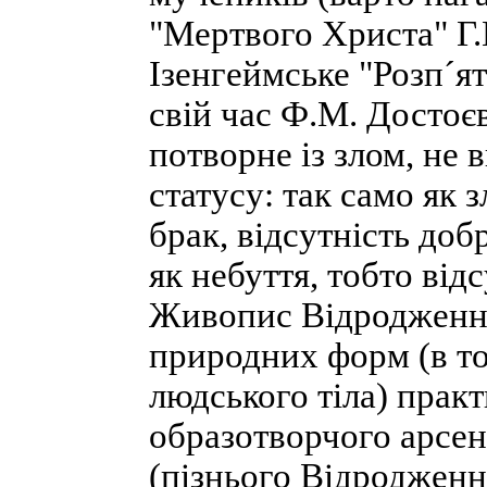
"Мертвого Христа" Г.
Ізенгеймське "Розп´я
свій час Ф.М. Достоє
потворне із злом, не 
статусу: так само як 
брак, відсутність до
як небуття, тобто від
Живопис Відродження 
природних форм (в то
людського тіла) прак
образотворчого арсен
(пізнього Відроджен