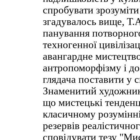
спробувати зрозуміти 
згадувалось вище, Т
панування потворног
техногенної цивілізац
авангардне мистецтво
антропоморфізму і до
глядача поставити у 
Знаменитий художник
що мистецькі тенденці
класичному розумінн
резервів реалістичног
сповідувати тезу "Ми