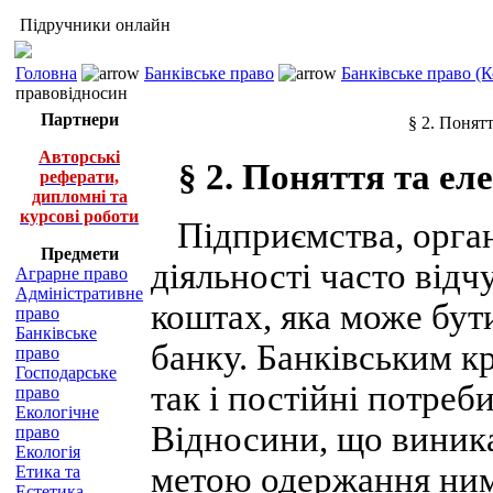
Підручники онлайн
Головна
Банківське право
Банківське право (
правовідносин
Партнери
§ 2. Понят
Авторські
§ 2. Поняття та е
реферати,
дипломні та
курсові роботи
Підприємства, органі
Предмети
діяльності часто від
Аграрне право
Адміністративне
коштах, яка може бут
право
Банківське
банку. Банківським к
право
Господарське
так і постійні потреб
право
Екологічне
Відносини, що виника
право
Екологія
метою одержання ним
Етика та
Естетика