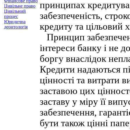
Фінансове право
принципах кредитуван
Цивільне право
Цивільний
забезпеченість, строк
процес
Юридична
кредиту та цільовий 
деонтологія
Принцип забезпечено
інтереси банку і не д
боргу внаслідок неп
Кредити надаються пі
цінності та витрати 
заставою цих цінност
заставу у міру її вип
забезпечення, гарант
бути також цінні папер