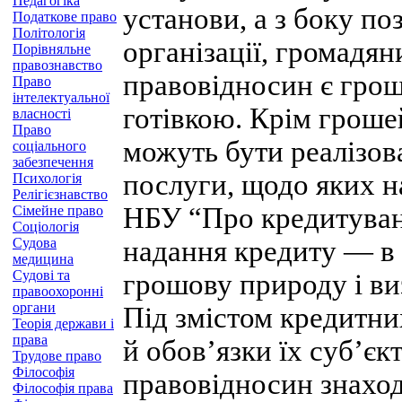
Педагогіка
установи, а з боку п
Податкове право
Політологія
організації, громадя
Порівняльне
правознавство
правовідносин є гроші
Право
інтелектуальної
готівкою. Крім гроше
власності
Право
можуть бути реалізова
соціального
забезпечення
послуги, щодо яких н
Психологія
Релігієзнавство
НБУ “Про кредитуван
Сімейне право
Соціологія
Судова
надання кредиту — в 
медицина
Судові та
грошову природу і ви
правоохоронні
органи
Під змістом кредитни
Теорія держави і
права
й обов’язки їх суб’єк
Трудове право
Філософія
правовідносин знаход
Філософія права