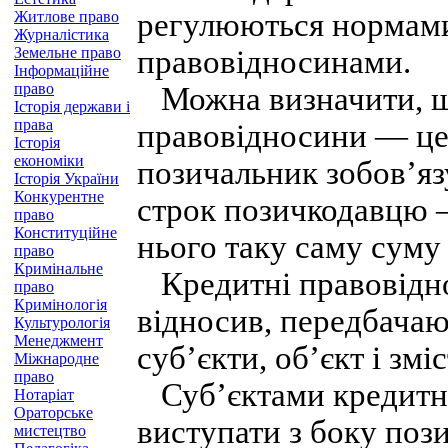
регулюються нормами
Житлове право
Журналістика
Земельне право
правовідносинами.
Інформаційне
право
Можна визначити, що
Історія держави і
права
правовідносини — це 
Історія
економіки
позичальник зобов’яз
Історія України
Конкурентне
строк позичкодавцю —
право
Конституційне
нього таку саму суму
право
Кримінальне
Кредитні правовідно
право
Кримінологія
відносив, передбачают
Культурологія
Менеджмент
суб’єкти, об’єкт і зміс
Міжнародне
право
Суб’єктами кредитн
Нотаріат
Ораторське
виступати з боку поз
мистецтво