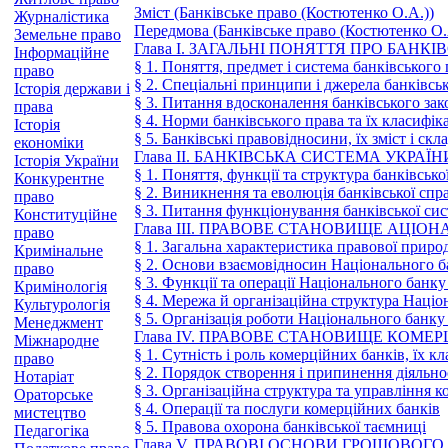
Зміст (Банківське право (Костютенко О.А.))
Журналістика
Передмова (Банківське право (Костютенко О.
Земельне право
Глава І. ЗАГАЛЬНІ ПОНЯТТЯ ПРО БАНК
Інформаційне
§ 1. Поняття, предмет і система банківського
право
§ 2. Спеціальні принципи і джерела банківсь
Історія держави і
§ 3. Питання вдосконалення банківського зак
права
§ 4. Норми банківського права та їх класифік
Історія
§ 5. Банківські правовідносини, їх зміст і скл
економіки
Глава ІІ. БАНКІВСЬКА СИСТЕМА УКРАЇН
Історія України
§ 1. Поняття, функції та структура банківськ
Конкурентне
§ 2. Виникнення та еволюція банківської спр
право
§ 3. Питання функціонування банківської си
Конституційне
Глава III. ПРАВОВЕ СТАНОВИЩЕ АЦІО
право
§ 1. Загальна характеристика правової прир
Кримінальне
§ 2. Основи взаємовідносин Національного 
право
§ 3. Функції та операції Національного банку
Кримінологія
§ 4. Мережа й організаційна структура Наці
Культурологія
§ 5. Організація роботи Національного банку
Менеджмент
Глава IV. ПРАВОВЕ СТАНОВИЩЕ КОМЕ
Міжнародне
§ 1. Сутність і роль комерційних банків, їх к
право
§ 2. Порядок створення і припинення діяльно
Нотаріат
§ 3. Організаційна структура та управління 
Ораторське
§ 4. Операції та послуги комерційних банків
мистецтво
§ 5. Правова охорона банківської таємниці
Педагогіка
Глава V. ПРАВОВІ ОСНОВИ ГРОШОВОГО 