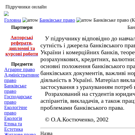
Підручники онлайн
Головна
Банківське право
Банківське право (К
Партнери
Бан
Авторські
У підручнику відповідно до навчал
реферати,
сутність і джерела банківського пр
дипломні та
України і комерційних банків, теор
курсові роботи
розрахункових, кредитних, валютних
Предмети
основні положення банківського пра
Аграрне право
банківських документів, важливі но
Адміністративне
діяльність в Україні. Матеріал викл
право
Банківське
застосування з урахуванням потреб 
право
Розрахований на студентів юридичн
Господарське
аспірантів, викладачів, а також пра
право
проблемами банківського права.
Екологічне
право
Екологія
© О.А.Костюченко, 2002
Етика та
Естетика
Назва
Житлове право