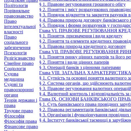
Податкове право
§ 1. Правове регулювання грошового обігу
Політологія
§ 2. Поняття і зміст розрахункових правовідн
Порівняльне
§ 3. Порядок відкриття та закриття рахунків 
правознавство
§ 4. Правова природа договору банківського 
Право
§ 5. Порядок і форми розрахунків у господар
інтелектуальної
Глава VI. ПРАВОВЕ РЕГУЛЮВАННЯ КР
власності
§ 1. Поняття, призначення і види кредиту
Право
§ 2. Поняття та елементи кредитних правові
соціального
§ 3. Правова природа кредитного договору
забезпечення
Глава VII. ПРАВОВЕ РЕГУЛЮВАННЯ РИ
Психологія
§ 1. Поняття ринку цінних паперів та його р
Релігієзнавство
§ 2. Поняття і види цінних паперів
Сімейне право
§ 3. Операції банків з цінними паперами
Соціологія
Глава VIII. ЗАГАЛЬНА ХАРАКТЕРИСТ
Судова
§ 1. Сутність та основні поняття валютного 
медицина
§ 2. Система органів, що здійснюють валютн
Судові та
§ 3. Правове регулювання валютних операці
правоохоронні
§ 4. Валютний контроль і відповідальність з
органи
Глава IX. ОСНОВИ БАНКІВСЬКОГО ПР
Теорія держави і
§ 1. Суть банківського права провідних зару
права
§ 2. Правова регламентація банківської діяль
Трудове право
§ 3. Організація і функціонування провідних
Філософія
§ 4. Інститут банківської таємниці в зарубіж
Філософія права
Фінансове право