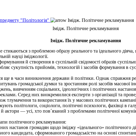
 предмету "Політологія"
Імідж. Політичне рекламування
Імідж. Політичне рекламування
Імідж. Політичне рекламування
стикаються з проблемою образу реального та ідеального діяча, 
льній науці іміджології.
мування й створення в суспільній свідомості образів суспільних
бляє сукупність прийомів, технологій і засобів формування в сус
е в часи виникнення держави й політики. Однак справжня рево
питувань громадської думки та зростанням ролі засобів масової і
нь, вивченням соціальних, ідеологічних і політичних настанов і
реклами. Серед них виокремилися експерти з організації та прове
кож тлумачення та використання їх у масових політичних кампані
ть політологи, соціологи, політичні психологи, фахівці в галуз
актори — усі, хто пов´язаний з проблемами політичної комунікац
тапи політичного рекламування:
их настанов громадян щодо іміджу «ідеального» політичного діяч
ого кандидата, сформованого громадськістю на основі спонтанн