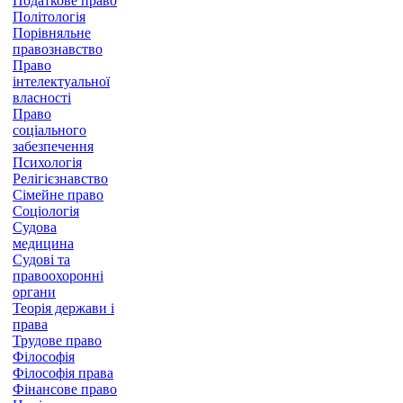
Податкове право
Політологія
Порівняльне
правознавство
Право
інтелектуальної
власності
Право
соціального
забезпечення
Психологія
Релігієзнавство
Сімейне право
Соціологія
Судова
медицина
Судові та
правоохоронні
органи
Теорія держави і
права
Трудове право
Філософія
Філософія права
Фінансове право