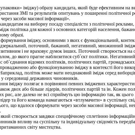
паковки» іміджу) образу кандидата, який буде ефективним на в
истання ЗМІ та результатів опитувань у поширенні політичної р
через засоби масової інформації».
андидатам на виборну посаду спеціалісти з політичної реклами,
ідж політика для кожної з основних категорій населення, бажан
ному образі.
формування іміджу, основними з яких є функціональний, контек
зеркальний, поточний, бажаний, негативний, множинний іміджі
 позитивним і не враховує думок інших. Поточний створюється на
алом, до якого прагне наблизитися суб´єкт політики. Негативни
об´єднання відомих політиків, політичних партій, громадських 
ровадженню або функціонуванню іміджу в контексті його викорис
. Наприклад, політик може мати неоднаковий імідж серед виборці
ж у середовищі державних чиновників.
я іміджу полягає в порівнянні певних іміджевих характеристик.
також двох або більше лідерів, політичних партій та ін. Кожен по
 рис, але далеко не всі сприймуть цю інформацію так, як цього х
ідер та його команда намагаються «втлумачити» в суспільну свід
ього, що вдалося сформувати через засоби масової інформації, н
.
кий створюється завдяки специфічному сплетінню інформаційни
нників впливу на суспільну та індивідуальну свідомість передба
 притаманних світу мистецтва.