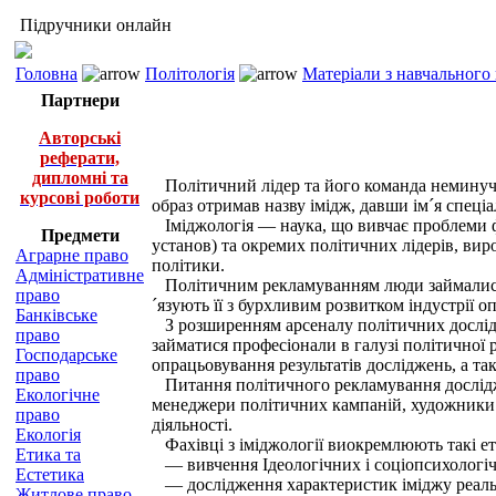
Підручники онлайн
Головна
Політологія
Матеріали з навчального
Партнери
Авторські
реферати,
дипломні та
Політичний лідер та його команда неминуче 
курсові роботи
образ отримав назву імідж, давши ім´я спеціа
Іміджологія — наука, що вивчає проблеми фор
Предмети
установ) та окремих політичних лідерів, виро
Аграрне право
політики.
Адміністративне
Політичним рекламуванням люди займалися щ
право
´язують її з бурхливим розвитком індустрії о
Банківське
З розширенням арсеналу політичних дослідже
право
займатися професіонали в галузі політичної 
Господарське
опрацьовування результатів досліджень, а та
право
Питання політичного рекламування досліджую
Екологічне
менеджери політичних кампаній, художники й 
право
діяльності.
Екологія
Фахівці з іміджології виокремлюють такі е
Етика та
— вивчення Ідеологічних і соціопсихологічн
Естетика
— дослідження характеристик іміджу реальн
Житлове право