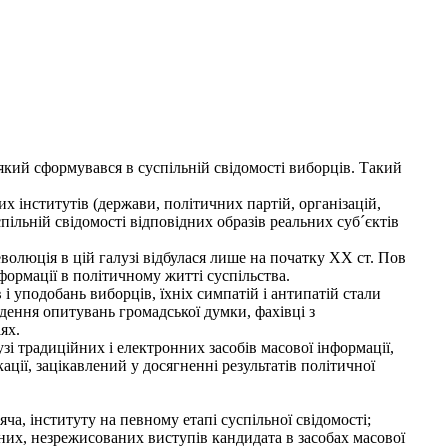
який сформувався в суспільній свідомості виборців. Такий
 інститутів (держави, політичних партій, організацій,
пільній свідомості відповідних образів реальних суб´єктів
люція в цій галузі відбулася лише на початку XX ст. Пов
нформації в політичному житті суспільства.
 уподобань виборців, їхніх симпатій і антипатій стали
дення опитувань громадської думки, фахівці з
ях.
і традиційних і електронних засобів масової інформації,
ії, зацікавлений у досягненні результатів політичної
а, інституту на певному етапі суспільної свідомості;
их, незрежисованих виступів кандидата в засобах масової