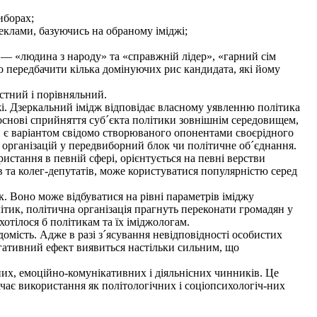
иборах;
еклами, базуючись на обраному іміджі;
 — «людина з народу» та «справжній лідер», «гарний сім
о передбачити кілька домінуючих рис кандидата, які йому
стний і порівняльний.
. Дзеркальний імідж відповідає власному уявленню політика
 основі сприйняття суб´єкта політики зовнішнім середовищем,
й є варіантом свідомо створюваного опонентами своєрідного
організацій у передвиборний блок чи політичне об´єднання.
тання в певній сфері, орієнтується на певні верстви
в та колег-депутатів, може користуватися популярністю серед
 Воно може відбуватися на рівні параметрів іміджу
літик, політична організація прагнуть переконати громадян у
отілося б політикам та їх іміджологам.
омість. Адже в разі з´ясування невідповідності особистих
егативний ефект виявиться настільки сильним, що
х, емоційно-комунікативних і діяльнісних чинників. Це
чає використання як політологічних і соціопсихологіч-них