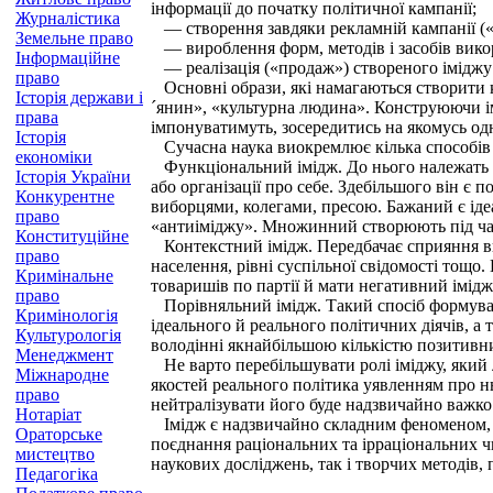
інформації до початку політичної кампанії;
Журналістика
— створення завдяки рекламній кампанії («у
Земельне право
— вироблення форм, методів і засобів викор
Інформаційне
— реалізація («продаж») створеного іміджу 
право
Основні образи, які намагаються створити к
Історія держави і
´янин», «культурна людина». Конструюючи ім
права
імпонуватимуть, зосередитись на якомусь од
Історія
Сучасна наука виокремлює кілька способів 
економіки
Функціональний імідж. До нього належать д
Історія України
або організації про себе. Здебільшого він є
Конкурентне
виборцями, колегами, пресою. Бажаний є іде
право
«антиіміджу». Множинний створюють під час 
Конституційне
Контекстний імідж. Передбачає сприяння вп
право
населення, рівні суспільної свідомості тощо
Кримінальне
товаришів по партії й мати негативний імід
право
Порівняльний імідж. Такий спосіб формуванн
Кримінологія
ідеального й реального політичних діячів, а 
Культурологія
володінні якнайбільшою кількістю позитивних
Менеджмент
Не варто перебільшувати ролі іміджу, який л
Міжнародне
якостей реального політика уявленням про н
право
нейтралізувати його буде надзвичайно важко
Нотаріат
Імідж є надзвичайно складним феноменом, я
Ораторське
поєднання раціональних та ірраціональних чи
мистецтво
наукових досліджень, так і творчих методів,
Педагогіка