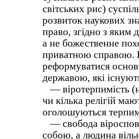
світських рис) суспі
розвиток наукових зн
право, згідно з яким 
а не божественне пох
приватною справою. 
реформуватися основн
державою, які існуют
— віротерпимість (не
чи кілька релігій ма
оголошуються терпим
— свобода віросповіда
собою, а людина вільн