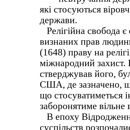
які стосуються віров
держави.
Релігійна свобода є
визнаних прав людин
(1648) праву на реліг
міжнародний захист.
стверджував його, бу
США, де зазначено, щ
що стосуватиметься і
заборонятиме вільне в
В епоху Відродження
суспільств розпочали