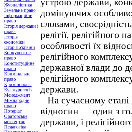
устрою держави, конк
Журналістика
Земельне право
домінуючих особливо
Інформаційне
право
словами, своєрідність
Історія держави і
права
релігії, релігійного 
Історія
економіки
особливості їх відно
Історія України
Конкурентне
релігійного комплекс
право
Конституційне
державної влади до д
право
Кримінальне
релігійного комплекс
право
Кримінологія
держави.
Культурологія
Менеджмент
На сучасному етапі 
Міжнародне
право
відносин — один з го
Нотаріат
Ораторське
держави, і релігійног
мистецтво
Педагогіка