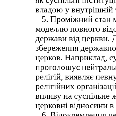
як суспільні інституц
владою у внутрішній 
5. Проміжний стан м
моделлю повного відо
держави від церкви. 
збереження державної
церков. Наприклад, с
проголошує нейтральн
релігій, виявляє певн
релігійних організаці
впливу на суспільне 
церковні відносини в 
6. Відокремлення це