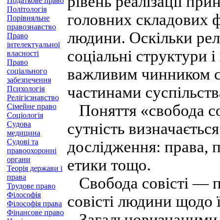
рівень реалізації при
Податкове право
Політологія
головних складових ф
Порівняльне
правознавство
людини. Оскільки рел
Право
інтелектуальної
соціальні структури і 
власності
Право
важливим чинником с
соціального
забезпечення
частинами суспільства
Психологія
Релігієзнавство
Поняття «свобода сов
Сімейне право
Соціологія
Судова
сутність визначаєтьс
медицина
Судові та
дослідження: права, п
правоохоронні
органи
етики тощо.
Теорія держави і
права
Свобода совісті — пр
Трудове право
Філософія
совісті людини щодо її
Філософія права
Фінансове право
Загальновизнаними о