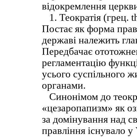
відокремлення церкви
1. Теократія (грец. t
Постає як форма правл
державі належить глав
Передбачає ототожненн
регламентацію функці
усього суспільного ж
органами.
Синонімом до теокра
«цезаропапизм» як оз
за домінування над с
правління існувало у V