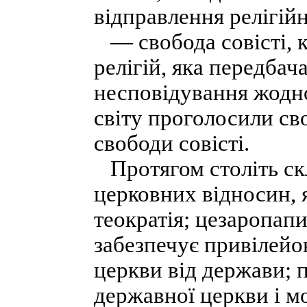
відправлення релігійн
— свобода совісті, к
релігій, яка передбача
несповідування жодно
світу проголосили с
свободи совісті.
Протягом століть ск
церковних відносин, 
теократія; цезаропап
забезпечує привілейо
церкви від держави;
державної церкви і м