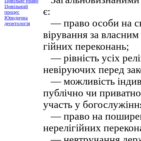
Цивільне право
Цивільний
є:
процес
Юридична
— право особи на сво
деонтологія
вірування за власним
гійних переконань;
— рівність усіх реліг
невіруючих перед за
— можливість індиві
публічно чи приватно
участь у богослужінн
— право на поширенн
нерелігійних перекон
— невтручання держа