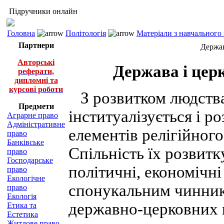
Підручники онлайн
Головна
Політологія
Матеріали з навчального
Партнери
Держав
Авторські
Держава і церк
реферати,
дипломні та
курсові роботи
З розвитком людства 
Предмети
інституалізується і р
Аграрне право
Адміністративне
елементів релігійного
право
Банківське
Спільність їх розвитк
право
Господарське
політичні, економічні
право
Екологічне
спонукальним чинник
право
Екологія
державно-церковних в
Етика та
Естетика
Житлове право