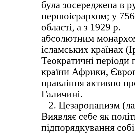
була зосереджена в р
першоієрархом; у 75
області, а з 1929 р. 
абсолютним монархом.
ісламських країнах (Ір
Теократичні періоди 
країни Африки, Європ
правління активно пр
Галичині.
2. Цезаропапизм (лат
Виявляє себе як політ
підпорядкування собі