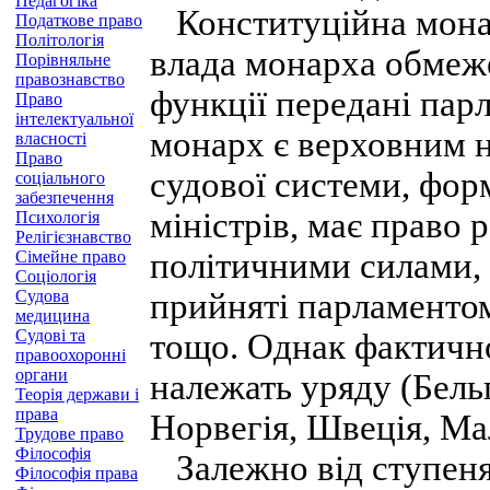
Педагогіка
Конституційна монар
Податкове право
Політологія
влада монарха обмеже
Порівняльне
правознавство
функції передані пар
Право
інтелектуальної
монарх є верховним н
власності
Право
судової системи, фор
соціального
забезпечення
міністрів, має право 
Психологія
Релігієзнавство
політичними силами, 
Сімейне право
Соціологія
Судова
прийняті парламентом
медицина
Судові та
тощо. Однак фактично
правоохоронні
органи
належать уряду (Бельг
Теорія держави і
права
Норвегія, Швеція, Ма
Трудове право
Філософія
Залежно від ступеня
Філософія права