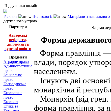
Підручники онлайн
Головна
Політологія
Матеріали з навчального
державного устрою
Партнери
Форми дер
Авторські
Форми державного 
реферати,
дипломні та
курсові роботи
Форма правління — о
Предмети
влади, порядок утворе
Аграрне право
Адміністративне
населенням.
право
Банківське
Існують дві основні
право
Господарське
монархічна й республ
право
Екологічне
Монархія (від грец.
право
Екологія
форма правління, за 
Етика та
Естетика