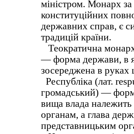
міністром. Монарх за
конституційних повн
державних справ, є с
традицій країни.
Теократична монархія
— форма держави, в я
зосереджена в руках 
Республіка (лат. resp
громадський) — форма
вища влада належить
органам, а глава дер
представницьким орг