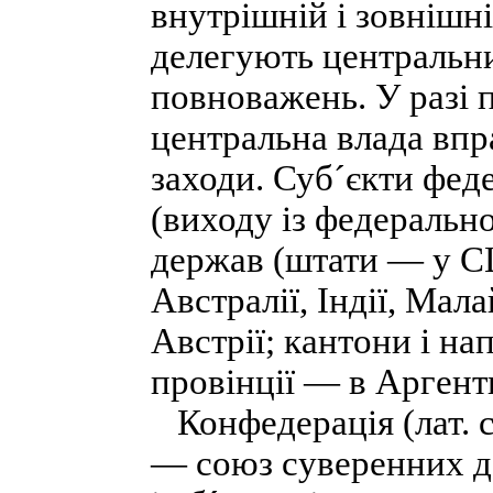
внутрішній і зовнішн
делегують центральни
повноважень. У разі 
центральна влада впр
заходи. Суб´єкти феде
(виходу із федерально
держав (штати — у СШ
Австралії, Індії, Мала
Австрії; кантони і н
провінції — в Аргенти
Конфедерація (лат. c
— союз суверенних де