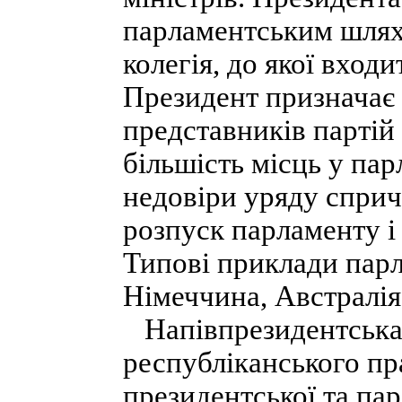
парламентським шлях
колегія, до якої вход
Президент призначає у
представників партій 
більшість місць у па
недовіри уряду сприч
розпуск парламенту і
Типові приклади парл
Німеччина, Австралія, 
Напівпрезидентська
республіканського пр
президентської та па