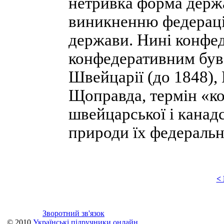
нетривка форма держ
виникненню федерації
держави. Нині конфед
конфедеративним був
Швейцарії (до 1848),
Щоправда, термін «ко
швейцарської і канадс
природи їх федеральн
<
Зворотний зв'язок
© 2010
Українські підручники онлайн
.