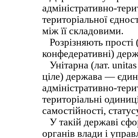
адміністративно-тери
територіальної єднос
між її складовими.
Розрізняють прості (у
конфедеративні) держ
Унітарна (лат. unіtas
ціле) держава — єдин
адміністративно-тери
територіальні одиниці
самостійності, стату
У такій державі сфо
органів влади і управ