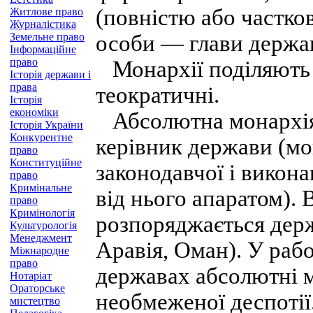
(повністю або частков
Житлове право
Журналістика
Земельне право
особи — глави держа
Інформаційне
право
Монархії поділяють н
Історія держави і
права
теократичні.
Історія
економіки
Абсолютна монархія 
Історія України
Конкурентне
керівник держави (м
право
Конституційне
законодавчої і викон
право
Кримінальне
від нього апаратом). 
право
Кримінологія
розпоряджається дер
Культурологія
Менеджмент
Аравія, Оман). У раб
Міжнародне
право
державах абсолютні м
Нотаріат
Ораторське
необмеженої деспотії
мистецтво