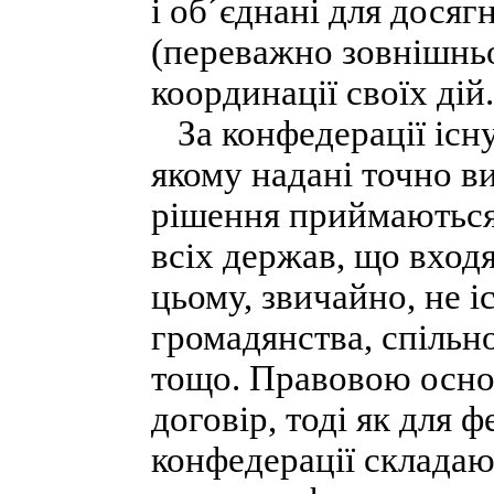
і об´єднані для досяг
(переважно зовнішньо
координації своїх дій.
За конфедерації існу
якому надані точно в
рішення приймаються 
всіх держав, що вход
цьому, звичайно, не іс
громадянства, спільно
тощо. Правовою осно
договір, тоді як для 
конфедерації складають