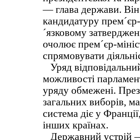
— глава держави. Він
кандидатуру прем´єр-
´язковому затвердже
очолює прем´єр-мініс
спрямовувати діяльніс
Уряд відповідальний
можливості парламент
уряду обмежені. През
загальних виборів, м
система діє у Франції,
інших країнах.
Державний устрій — 