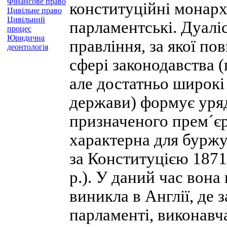
Фінансове право
конституційні монархі
Цивільне право
Цивільний
парламентські. Дуал
процес
Юридична
правління, за якої п
деонтологія
сфері законодавства 
але достатньо широкі 
держави) формує уряд
призначеного прем´єр
характерна для буржу
за Конституцією 1871
р.). У даний час вона
виникла в Англії, де 
парламенті, виконавча