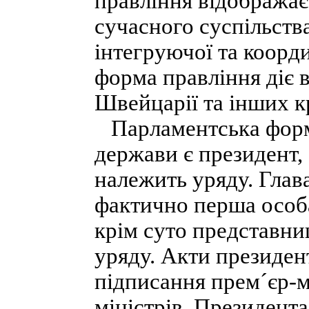
правління відображає
сучасного суспільства
інтегруючої та коорд
форма правління діє 
Швейцарії та інших к
Парламентська форма
держави є президент,
належить уряду. Глав
фактично перша особа
крім суто представни
уряду. Акти президен
підписання прем´єр-м
міністрів. Президента