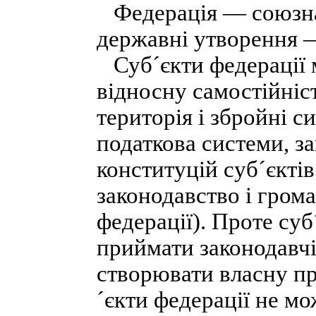
Федерація — союзна 
державні утворення —
Суб´єкти федерації м
відносну самостійніст
територія і збройні с
податкова системи, за
конституцій суб´єктів
законодавство і гром
федерації). Проте суб
приймати законодавчі 
створювати власну пр
´єкти федерації не м