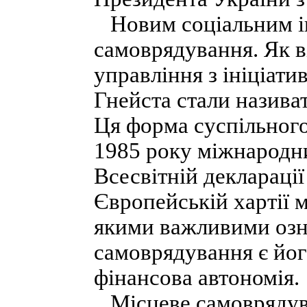
Новим соціальним ін
самоврядування. Як в
управління з ініціат
Гнейста стали назива
Ця форма суспільног
1985 року міжнародн
Всесвітній деклараці
Європейській хартії 
якими важливими озн
самоврядування є йог
фінансова автономія.
Місцеве самоврядува