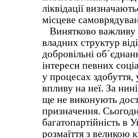
ліквідації визначают
місцеве самоврядуван
Винятково важливу р
владних структур віді
добровільні об´єдна
інтереси певних соціа
у процесах здобуття,
впливу на неї. За нин
ще не виконують дос
призначення. Сьогод
багатопартійність в У
розмаїття з великою 