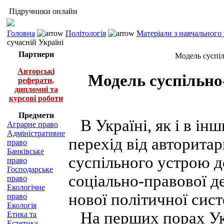
Підручники онлайн
Головна
Політологія
Матеріали з навчального
сучасній Україні
Партнери
Модель суспіл
Авторські
Модель суспільно
реферати,
дипломні та
курсові роботи
Предмети
В Україні, як і в ін
Аграрне право
Адміністративне
перехід від авторита
право
Банківське
суспільного устрою д
право
Господарське
соціально-правової д
право
Екологічне
нової політичної сист
право
Екологія
На перших порах Укр
Етика та
Естетика