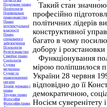
Педагогіка
Такий стан значною 
Податкове право
Політологія
професійно підготовле
Порівняльне
правознавство
політичних лідерів в
Право
інтелектуальної
конструктивної управ
власності
Право
багато в чому посил
соціального
забезпечення
добору і розстановки 
Психологія
Релігієзнавство
Функціонування полі
Сімейне право
Соціологія
Судова
мірою поліпшилося п
медицина
Судові та
України 28 червня 199
правоохоронні
органи
відповідно до її Конс
Теорія держави і
права
демократичною, соці
Трудове право
Філософія
Носієм суверенітету 
Філософія права