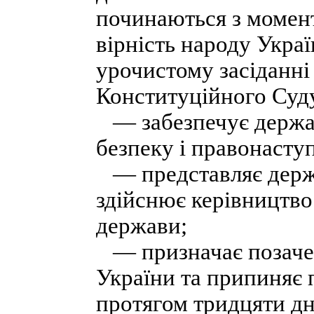
починаються з момен
вірність народу Украї
урочистому засіданні
Конституційного Суду
— забезпечує держав
безпеку і правонасту
— представляє держа
здійснює керівництв
держави;
— призначає позачер
України та припиняє
протягом тридцяти дні