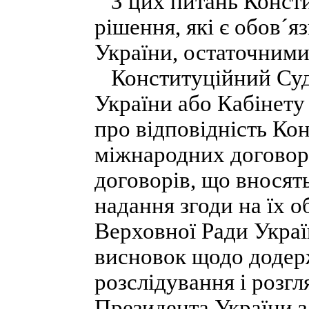
З цих питань Консти
рішення, які є обов´я
України, остаточними
Конституційний Суд 
України або Кабінету
про відповідність Ко
міжнародних договор
договорів, що вносят
надання згоди на їх о
Верховної Ради Украї
висновок щодо додер
розслідування і розг
Президента України з