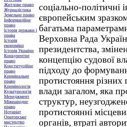
соціально-політичні і
Житлове право
Журналістика
Земельне право
європейським зразком
Інформаційне
право
багатьма параметрам
Історія держави і
права
Верховна Рада Україн
Історія
економіки
президентства, зміне
Історія України
Конкурентне
концепцію судової вл
право
Конституційне
підходу до формуванн
право
Кримінальне
протистояння різних 
право
Кримінологія
влади загалом, яка п
Культурологія
Менеджмент
структур, неузгоджено
Міжнародне
право
протистоянні місцеви
Нотаріат
Ораторське
органів, втраті автор
мистецтво