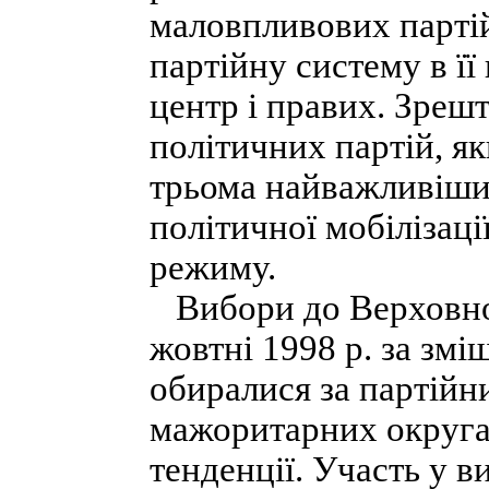
маловпливових парті
партійну систему в ї
центр і правих. Зрешт
політичних партій, я
трьома найважливіши
політичної мобілізації
режиму.
Вибори до Верховної 
жовтні 1998 р. за зм
обиралися за партійн
мажоритарних округах
тенденції. Участь у 