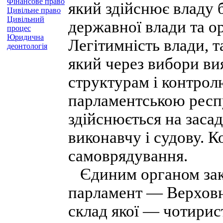
Фінансове право
який здійснює владу 
Цивільне право
Цивільний
державної влади та о
процес
Юридична
Легітимність влади, т
деонтологія
який через вибори в
структурам і контролю
парламентською респ
здійснюється на засад
виконавчу і судову. К
самоврядування.
Єдиним органом зако
парламент — Верховн
склад якої — чотирис