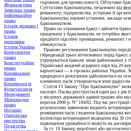
сировини для промисловості. Об'єктами бджіл
Журналістика
Суб'єктами бджільництва, незалежно від форм
Земельне право
реманенту; підприємства, установи й організац
Інформаційне
бджільництва; наукові установи, заклади освіт
право
бджільництвом.
Історія держави і
Право на утримання бджіл і зайняття бджіль
права
працювати у бджільництві, не потрібно яког
Історія
придбати підсобне приміщення, реманент і об
економіки
обмежується.
Історія України
Правове регулювання бджільництва передбач
Конкурентне
гібридизації трьох вітчизняних порід бджіл: 
право
утримуватися бджоли лише районованих у тій
Конституційне
Української академії аграрних наук від 20 ве
право
карпатської — в гірських районах України. З
Кримінальне
природного розселення здійснюються на осн
право
племінних пасік утворюються зони радіусом 1
Кримінологія
Стаття 13 Закону "Про бджільництво" визнач
Культурологія
паспорт. Пасіка реєструється один раз у рік
Менеджмент
у місцевих державних адміністраціях або міс
Міжнародне
вересня 2000 р. N° 184/82. Під час реєстрац
право
результатами заявникові видають ветеринарно
Нотаріат
розміщення пасік і ведення бджільництва ви
Ораторське
інспектора ветеринарної медицини від 30 сі
мистецтво
підвищення урожайності можуть на договірни
Педагогіка
За ст. 19 Закону, вироблені або заготовлені