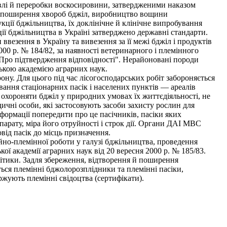
лі й переробки воскосировини, затвердженими наказом
ка поширення хвороб бджіл, виробництво вощини
кції бджільництва, їх доклінічне й клінічне випробування
ції бджільництва в Україні затверджено державні стандарти.
везення в Україну та вивезення за її межі бджіл і продуктів
00 р. № 184/82, за наявності ветеринарного і племінного
. "Про підтвердження відповідності". Нерайоновані породи
ькою академією аграрних наук.
ону. Для цього під час лісогосподарських робіт забороняється
ування стаціонарних пасік і населених пунктів — ареалів
 охороняти бджіл у природних умовах їх життєдіяльності, не
ичні особи, які застосовують засоби захисту рослин для
нформації попередити про це пасічників, пасіки яких
арату, міра його отруйності і строк дії. Органи ДАІ МВС
від пасік до місць призначення.
но-племінної роботи у галузі бджільництва, проведення
кої академії аграрних наук від 20 вересня 2000 р. № 185/83.
літики. Задля збереження, відтворення й поширення
ться племінні бджолорозплідники та племінні пасіки,
держують племінні свідоцтва (сертифікати).