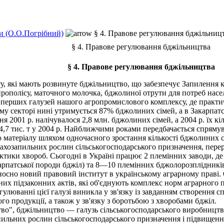
и (О.О.Погрібний)
§ 4. Правове регулювання бджільниц
§ 4. Правове регулювання бджільництва
§ 4. Правове регулювання бджільництва
, які мають розвинуте бджільництво, що забезпечує Запилення 
 прополісу, маточного молочка, бджолиної отрути для потреб нас
з перших галузей нашого агропромислового комплексу, де практи
 секторі нині утримується 87% бджолиних сімей, а в Закарпатсь
я 2001 р. налічувалося 2,8 млн. бджолиних сімей, а 2004 р. їх к
о 84,7 тис. т у 2004 р. Найближчими роками передбачається спрям
о матеріалу шляхом одночасного зростання кількості бджолиних с
ахозапильних рослин сільськогосподарського призначення, перер
ктики хвороб. Сьогодні в Україні працює 2 племінних заводи, де
арпатської породи бджіл) та 8—10 племінних бджолорозплідникі
но новий правовий інститут в українському аграрному праві. Од
них підзаконних актів, які об'єднують комплекс норм аграрного
гулюванні цієї галузі виникла у зв'язку із завданням створення
го продукції, а також у зв'язку з боротьбою з хворобами бджіл.
во", бджільництво — галузь сільськогосподарського виробництва
ильних рослин сільськогосподарського призначення і підвищення