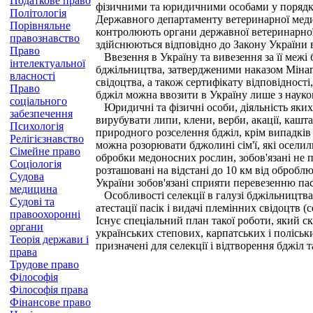
Податкове право
фізичними та юридичними особами у порядку
Політологія
Державного департаменту ветеринарної меди
Порівняльне
контролюють органи державної ветеринарної 
правознавство
здійснюються відповідно до Закону України в
Право
Ввезення в Україну та вивезення за її межі 
інтелектуальної
бджільництва, затвердженими наказом Мінагро
власності
свідоцтва, а також сертифікату відповідності
Право
бджіл можна ввозити в Україну лише з наук
соціального
Юридичні та фізичні особи, діяльність яких 
забезпечення
вирубувати липи, клени, верби, акації, кашта
Психологія
природного розселення бджіл, крім випадків 
Релігієзнавство
можна розорювати бджолині сім'ї, які оселил
Сімейне право
обробки медоносних рослин, зобов'язані не п
Соціологія
розташовані на відстані до 10 км від обробл
Судова
України зобов'язані сприяти перевезенню пас
медицина
Особливості селекції в галузі бджільництв
Судові та
атестації пасік і видачі племінних свідоцтв 
правоохоронні
Існує спеціальний план такої роботи, який с
органи
українських степових, карпатських і поліськ
Теорія держави і
призначені для селекції і відтворення бджіл т
права
Трудове право
Філософія
Філософія права
Фінансове право