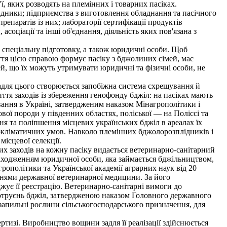
, яких розводять на племінних і товарних пасіках.
лідники; підприємства з виготовлення обладнання та пасічного
препаратів із них; лабораторії сертифікації продуктів
асоціації та інші об'єднання, діяльність яких пов'язана з
 спеціальну підготовку, а також юридичні особи. Щоб
ття цією справою формує пасіку з бджолиних сімей, має
ей, що їх можуть утримувати юридичні та фізичні особи, не
для цього створюється запобіжна система схрещування й
життя заходів із збереження генофонду бджіл: на пасіках мають
вання в Україні, затвердженим наказом Мінагрополітики і
ової породи у південних областях, поліської — на Поліссі та
ння та поліпшення місцевих українських бджіл в ареалах їх
окліматичних умов. Навколо племінних бджолорозплідників і
ісцевої селекції.
их заходів на кожну пасіку видається ветеринарно-санітарний
знаходженням юридичної особи, яка займається бджільництвом,
рополітики та Української академії аграрних наук від 20
іннями державної ветеринарної медицини. За його
жує її реєстрацію. Ветеринарно-санітарні вимоги до
і отруєнь бджіл, затвердженою наказом Головного державного
запильні рослини сільськогосподарського призначення, для
ртизі. Виробництво вощини задля її реалізації здійснюється