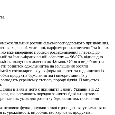
тва
комахозапильних рослин сільськогосподарського призначення,
елення, харчової, медичної, парфюмерно-косметичної та інших
чно вже завершено процеси роздержавлення і перехід до
кій та Івано-Франківській областях — 96-97% відповідно.
ількість планується довести до 4,6 млн. Обсяги виробництва
увати розвиток бджільництва на збільшення обсягів
імей у господарствах усіх форм власності та підвищення їх
обки продуктів бджільництва і використання їх у
 розводять українську степову породу бджіл. Планується
в.
ним із виявів його є прийняття Закону України від 22
 права, що регулюють порядок зайняття бджільництвом в
 сприятливих умов для розвитку бджільництва, посилення
, основою функціонування якої є розведення, утримання та
 їх урожайності, виробництво харчових продуктів і