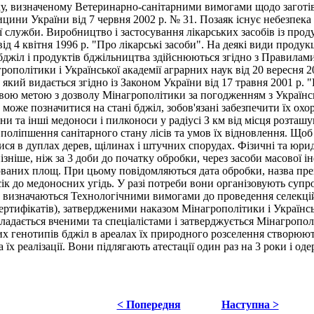
, визначеному Ветеринарно-санітарними вимогами щодо заготів
цини України від 7 червня 2002 р. № 31. Позаяк існує небезпе
служби. Виробництво і застосування лікарських засобів із проду
ід 4 квітня 1996 р. "Про лікарські засоби". На деякі види продук
бджіл і продуктів бджільництва здійснюються згідно з Правилами в
політики і Української академії аграрних наук від 20 вересня 20
, який видається згідно із Законом України від 17 травня 2001 р
овою метою з дозволу Мінагрополітики за погодженням з Українс
може позначитися на стані бджіл, зобов'язані забезпечити їх охор
ни та інші медоноси і пилконоси у радіусі З км від місця розташ
поліпшення санітарного стану лісів та умов їх відновлення. Щоб
ися в дуплах дерев, щілинах і штучних спорудах. Фізичні та юрид
ізніше, ніж за 3 доби до початку обробки, через засоби масової і
юваних площ. При цьому повідомляються дата обробки, назва преп
ік до медоносних угідь. У разі потреби вони організовують супро
а визначаються Технологічними вимогами до проведення селекцій
(сертифікатів), затвердженими наказом Мінагрополітики і Українсь
кладається вченими та спеціалістами і затверджується Мінагропо
их генотипів бджіл в ареалах їх природного розселення створюю
а їх реалізації. Вони підлягають атестації один раз на 3 роки і о
< Попередня
Наступна >