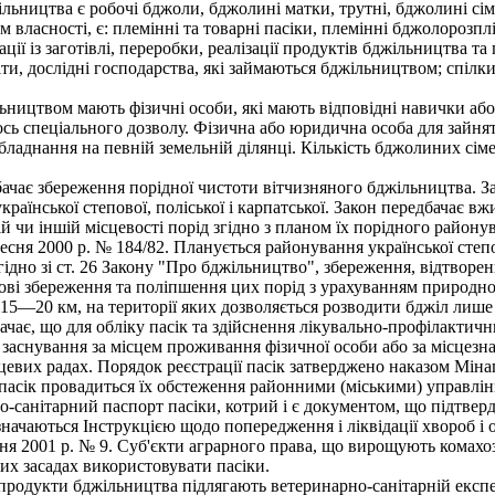
ьництва є робочі бджоли, бджолині матки, трутні, бджолині сім'ї
 власності, є: племінні та товарні пасіки, племінні бджолорозп
ії із заготівлі, переробки, реалізації продуктів бджільництва та 
и, дослідні господарства, які займаються бджільництвом; спілки, 
ництвом мають фізичні особи, які мають відповідні навички або
ось спеціального дозволу. Фізична або юридична особа для зайня
ладнання на певній земельній ділянці. Кількість бджолиних сім
ає збереження порідної чистоти вітчизняного бджільництва. За
української степової, поліської і карпатської. Закон передбачає в
 чи іншій місцевості порід згідно з планом їх порідного району
ресня 2000 р. № 184/82. Планується районування української степ
гідно зі ст. 26 Закону "Про бджільництво", збереження, відтворе
ові збереження та поліпшення цих порід з урахуванням природн
5—20 км, на території яких дозволяється розводити бджіл лише м
ає, що для обліку пасік та здійснення лікувально-профілактичн
 її заснування за місцем проживання фізичної особи або за місце
цевих радах. Порядок реєстрації пасік затверджено наказом Мінаг
ії пасік провадиться їх обстеження районними (міськими) управл
-санітарний паспорт пасіки, котрий і є документом, що підтверд
значаються Інструкцією щодо попередження і ліквідації хвороб 
чня 2001 р. № 9. Суб'єкти аграрного права, що вирощують комахо
х засадах використовувати пасіки.
 продукти бджільництва підлягають ветеринарно-санітарній експе