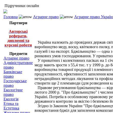
Підручники онлайн
Головна
Аграрне право
Аграрне право Україн
Партнери
Авторські
реферати,
дипломні та
Україна належить до провідних держав світу
курсові роботи
виробництво меду, воску, квіткового пилку,
галузей і на експорт. Бджільництво — одна 
Предмети
ринкових умов господарювання. У приватному
Аграрне право
У приватних і колективних пасіках на 1 січн
Адміністративне
меду мають зрости з 55,4 тис. т у 1999 р. д
право
виробництва товарної продукції і племінног
Банківське
продуктивності, ефективності запилення ком
право
нетрадиційних методах лікування та профіла
Господарське
створити ще 2 племзаводи (для розведення к
право
Правове регулювання бджільництва — віднос
Екологічне
лютого 2000 р. "Про бджільництво" і числен
право
Україні. Потреба в особливому правовому ре
Екологія
державного контролю за якістю і безпекою йо
Етика та
Згідно із Законом України "Про бджільницт
Естетика
використання бджіл для запилення комахозап
Житлове право