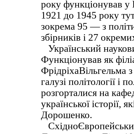
року функціонував у П
1921 до 1945 року тут
зокрема 95 — з політ
збірників і 27 окреми
Український науковий
Функціонував як філі
ФрідріхаВільгельма з
галузі політології і п
розгорталися на кафе
української історії, 
Дорошенко.
СхідноЄвропейський 