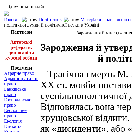
Підручники онлайн
Головна
Політологія
Матеріали з навчального
політичної думки й політичної науки в Україні
Партнери
Зародження й утвердження 
Авторські
Зародження й утвер
реферати,
дипломні та
й політ
курсові роботи
Предмети
Трагічна смерть М. 
Аграрне право
Адміністративне
XX ст. мовби постави
право
Банківське
суспільнополітичної 
право
Господарське
Відновилась вона чере
право
Екологічне
хрущовської відлиги.
право
Екологія
як «дисиденти», або 
Етика та
Естетика