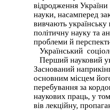
відродження України с
науки, насамперед за
вивчають українську 
політичну науку та ан
проблеми й перспект
Український соціоло
Перший науковий укра
Заснований наприкінц
основним місцем його
перебування за кордо
наукових праць, у том
вів лекційну, пропага