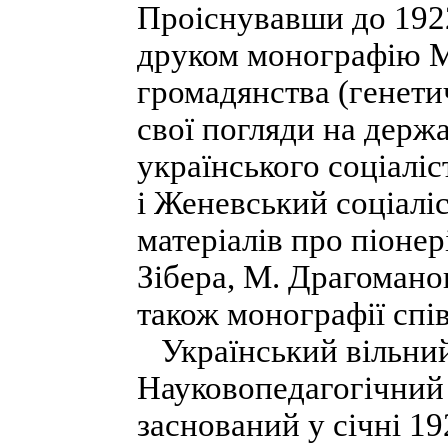
Проіснувавши до 1922 
друком монографію М
громадянства (генетич
свої погляди на держа
українського соціалі
і Женевський соціалі
матеріалів про піонер
Зібера, М. Драгомано
також монографії спів
Український вільний
Науковопедагогічний 
заснований у січні 19