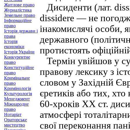
Дисиденти (лат. dissi
Житлове право
Журналістика
Земельне право
dissidere — не погод
Інформаційне
право
інакомислячі особи, 
Історія держави і
права
державного (політичн
Історія
економіки
протистоять офіційній 
Історія України
Конкурентне
Термін увійшов у су
право
Конституційне
правову лексику з істо
право
Кримінальне
словом у Західній Єв
право
Кримінологія
єретиків або тих, хто
Культурологія
Менеджмент
60-хроків XX ст. диси
Міжнародне
право
атмосфері тоталітарн
Нотаріат
Ораторське
свої переконання пані
мистецтво