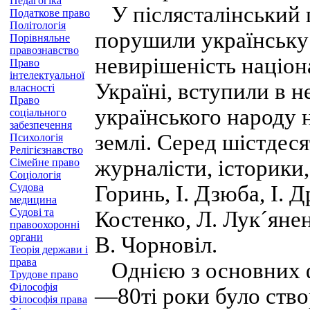
Педагогіка
У післясталінський 
Податкове право
Політологія
порушили українську
Порівняльне
правознавство
невирішеність націон
Право
інтелектуальної
Україні, вступили в н
власності
Право
українського народу 
соціального
забезпечення
землі. Серед шістдес
Психологія
Релігієзнавство
журналісти, історики,
Сімейне право
Соціологія
Судова
Горинь, І. Дзюба, І. Д
медицина
Судові та
Костенко, Л. Лук´янен
правоохоронні
органи
В. Чорновіл.
Теорія держави і
права
Однією з основних ф
Трудове право
Філософія
—80ті роки було ство
Філософія права