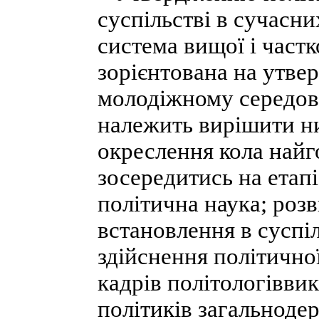
суспільстві в сучасн
система вищої і частк
зорієнтована на утве
молодіжному середови
належить вирішити ни
окреслення кола найг
зосередитись на етап
політична наука; розв
встановлення в суспіл
здійснення політичної
кадрів політологіввик
політиків загальнодер