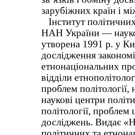
зарубіжних країн і м
Інститут політичних
НАН України — науко
утворена 1991 p. y К
дослідження закономі
етнонаціональних про
відділи етнополітоло
проблем політології, 
наукові центри політи
політології, проблем
досліджень. Видає «Н
політичних та етнон