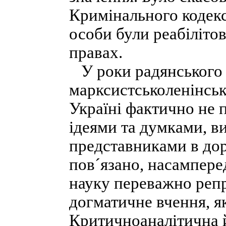
Кримінального кодекс
особи були реабіліто
правах.
У роки радянського 
марксистськоленінсько
Україні фактично не 
ідеями та думками, в
представниками в дор
пов´язано, насампере
науку переважно репр
догматичне вчення, я
Критичноаналітична 