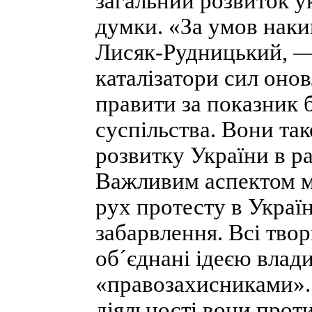
загальний розвиток у
думки. «За умов наки
Лисяк-Рудницький, — 
каталізатори сил оно
правити за показник 
суспільства. Вони та
розвитку України в ра
Важливим аспектом ми
рух протесту в Украї
забарвлення. Всі твор
об´єднані ідеєю влади
«правозахисниками». 
діяльності вони прот