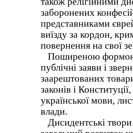
також релігійними д
заборонених конфесій
представниками єврей
виїзду за кордон, кр
повернення на свої зем
Поширеною формою пр
публічні заяви і звер
заарештованих товар
законів і Конституції
української мови, лис
влади.
Дисидентські твори 