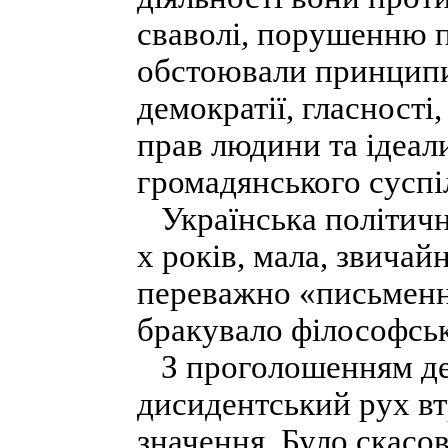
сваволі, порушенню п
обстоювали принципи 
демократії, гласност
прав людини та ідеал
громадянського суспі
Українська політичн
х років, мала, звичай
переважно «письменн
бракувало філософськ
З проголошенням дер
дисидентський рух вт
значення. Було скасов