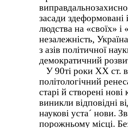
виправдальнозахисно
засади здеформовані
людства на «своїх» і
незалежність, Україн
з азів політичної нау
демократичний розви
У 90ті роки XX ст. в
політологічний ренес
старі й створені нові 
виникли відповідні ві
наукові уста´ нови. З
порожньому місці. Бе