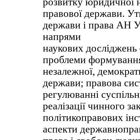
розвитку юридичної н
правової держави. Ут
держави і права АН У
напрями
наукових досліджень 
проблеми формування 
незалежної, демократи
держави; правова сис
регулюванні суспільн
реалізації чинного за
політикоправових інст
аспекти державноправ