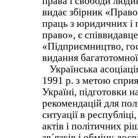
права і свободи людин
видає збірник «Право
праць з юридичних і 
право», є співвидавц
«Підприємництво, гос
видання багатотомно
Українська асоціація
1991 р. з метою сприя
Україні, підготовки н
рекомендацій для пол
ситуації в республіці
актів і політичних р
зв´язків і обміну дос