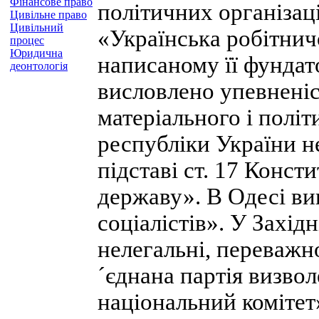
Фінансове право
політичних організац
Цивільне право
Цивільний
«Українська робітничо
процес
Юридична
написаному її фундат
деонтологія
висловлено упевненіс
матеріального і полі
республіки України н
підставі ст. 17 Конст
державу». В Одесі в
соціалістів». У Західн
нелегальні, переважн
´єднана партія визво
національний комітет