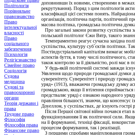
Податкове право
доповнивши їх новими, створеними в межах в
Політологія
рекрутування). Поряд з цим політологія актив
Порівняльне
класифікації цієї системи понять. Найраціон
правознавство
організація, політична партія, політичний про
Право
масова політика, громадська політична думка
інтелектуальної
Про загальні закони розвитку суспільства зах
власності
польський політолог Єжи Вятр, такого знання
Право
Темпераментно реагує сучасна західна політо
соціального
суспільства, культуру суб´єктів політики. Т
забезпечення
Постіндустріальний капіталізм вимагає мобі
Психологія
аспектів буття, в тому числі політичного, с
Релігієзнавство
також контролю за її діяльністю, ролі мас в 
Сімейне право
У будь-якій політичній системі завжди існує
Соціологія
Уявлення щодо природи громадської думки до 
Судова
суверенітету. Суверенітет і природу громадс
медицина
уряд» (1913), вважаючи громадську думку а
Судові та
громадською, якщо її втілення сприймається м
правоохоронні
предстваляє уряд) є ознакою народного уряд
органи
правління більшості, знаючи, що консенсус 
Теорія держави і
Доуеллом, у суспільствах, де існують гострі
права
Після Першої світової війни почався етап вл
Трудове право
функціонуванням її як політичної сили. Якщо 
Філософія
на її формуванні, техніці фіксації, викорис
Філософія права
процесом формування, так і реалізації.
Фінансове право
З першими спробами маніпулювання громадськ