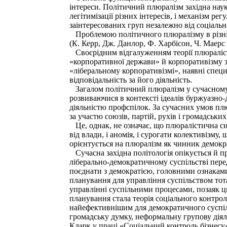
інтереси. Політичний плюралізм західна наук
легітимізації різних інтересів, і механізм р
заінтересованих груп незалежно від соціальн
Проблемою політичного плюралізму в різні ч
(К. Керр, Дж. Данлор, Ф. Харбісон, Ч. Маерс т
Своєрідним відгалуженням теорії плюралісти
«корпоративної держави» й корпоративізму за
«ліберальному корпоративізмі», наявні специ
відповідальність за його діяльність.
Загалом політичний плюралізм у сучасному с
розвиваючися в контексті ідеалів буржуазно
діяльністю профспілок. За сучасних умов пл
за участю союзів, партій, рухів і громадськ
Це, однак, не означає, що плюралістична си
від влади, і аномія, і сурогати колективізму,
орієнтується на плюралізм як чинник демокр
Сучасна західна політологія опікується й 
ліберально-демократичному суспільстві перед
поєднати з демократією, головними ознаками
планування для управління суспільством тот
управлінні суспільними процесами, позаяк 
планування стала теорія соціального контрол
найефективнішим для демократичного суспіль
громадську думку, неформальну групову діял
Кларк у праці «Соціальний контроль бізнесу