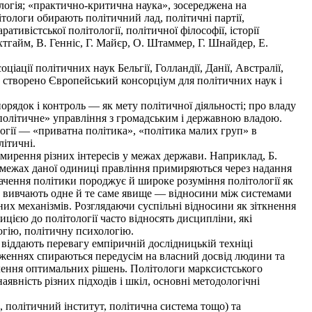
ологія; «практично-критична наука», зосереджена на
тологи обирають політичний лад, політичні партії,
ативістської політології, політичної філософії, історії
тгайм, В. Генніс, Г. Майєр, О. Штаммер, Г. Шнайдер, Е.
іації політичних наук Бельгії, Голландії, Данії, Австралії,
уло створено Європейський консорціум для політичних наук і
орядок і контроль — як мету політичної діяльності; про владу
«політичне» управління з громадським і державною владою.
логії — «приватна політика», «політика малих груп» в
літичні.
имирення різних інтересів у межах держави. Наприклад, Б.
 в межах даної одиниці правління примиряються через надання
начення політики породжує й широке розуміння політології як
що вивчають одне й те саме явище — відносини між системами
чних механізмів. Розглядаючи суспільні відносини як зіткнення
цією до політології часто відносять дисципліни, які
огію, політичну психологію.
 віддають перевагу емпіричній дослідницькій техніці
ідженнях спираються передусім на власний досвід людини та
блення оптимальних рішень. Політологи марксистського
явність різних підходів і шкіл, основні методологічні
, політичний інститут, політична система тощо) та