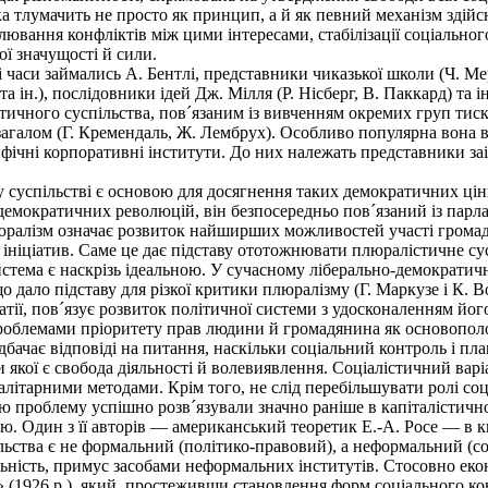
а тлумачить не просто як принцип, а й як певний механізм здійсн
егулювання конфліктів між цими інтересами, стабілізації соціально
ої значущості й сили.
аси займались А. Бентлі, представники чиказької школи (Ч. Мерр
а ін.), послідовники ідей Дж. Мілля (Р. Нісберг, В. Паккард) та ін
чного суспільства, пов´язаним із вивченням окремих груп тиск
галом (Г. Кремендаль, Ж. Лембрух). Особливо популярна вона в 
фічні корпоративні інститути. До них належать представники заі
успільстві є основою для досягнення таких демократичних цінно
-демократичних революцій, він безпосередньо пов´язаний із пар
юралізм означає розвиток найширших можливостей участі громадя
их ініціатив. Саме це дає підставу ототожнювати плюралістичне с
стема є наскрізь ідеальною. У сучасному ліберально-демократичн
 що дало підставу для різкої критики плюралізму (Г. Маркузе і К. В
атії, пов´язує розвиток політичної системи з удосконаленням й
проблемами пріоритету прав людини й громадянина як основопол
бачає відповіді на питання, наскільки соціальний контроль і пл
 якої є свобода діяльності й волевиявлення. Соціалістичний ва
алітарними методами. Крім того, не слід перебільшувати ролі с
цю проблему успішно розв´язували значно раніше в капіталістич
ю. Один з її авторів — американський теоретик Е.-А. Росе — в к
ства є не формальний (політико-правовий), а неформальний (соц
ьність, примус засобами неформальних інститутів. Стосовно ек
» (1926 p.), який, простеживши становлення форм соціального 