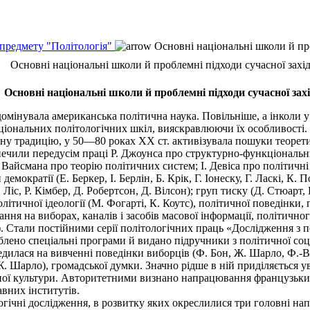
 предмету "Політологія"
Основні національні школи й про
Основні національні школи й проблемні підходи сучасної захід
Основні національні школи й проблемні підходи сучасної захід
омінувала американська політична наука. Повільніше, а інколи у
ціональних політологічних шкіл, вияскравлюючи їх особливості.
традицію, у 50—80 роках XX ст. активізувала пошуки теоретико-
печили передусім праці Р. Джоунса про структурно-функціональни
і X. Вайсмана про теорію політичних систем; І. Девіса про політи
мократії (Е. Беркер, І. Берлін, Б. Крік, Г. Іонеску, Г. Ласкі, К. П
Д. Ліс, Р. Кімбер, Д. Робертсон, Д. Вілсон); груп тиску (Д. Стюар
літичної ідеології (М. Фогарті, К. Коутс), політичної поведінки, 
ня на виборах, каналів і засобів масової інформації, політичного 
н). Стали постійними серії політологічних праць «Дослідження з 
облено спеціальні програми й видано підручники з політичної соц
илася на вивченні поведінки виборців (Ф. Бон, Ж. Шарло, Ф.-В.
. Шарло), громадської думки. Значно рідше в ній приділяється у
чної культури. Авторитетними визнано напрацювання французьких
вних інститутів.
гічні дослідження, в розвитку яких окреслилися три головні нап