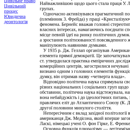
Цивільне право
Найважливішою щодо цього стала праця У. Ліп
Цивільний
групах.
процес
Одночасно активізувався прагматичний пошук
Юридична
(племінник 3. Фрейда) у праці «Кристалізу
деонтологія
феномена. Бернейс вважав головні стереотип
власних інтересах, намагаючись поєднати сп
місце певній ідеї на ринку політичних думо
а зростання політизованості повсякденного ж
маніпулюють наявними думками.
У 1935 р. Дж. Геллап організував Американсь
елемента прямої демократії. Це започаткувал
ст. утвердилася практика емпіричних дослід
комерційних центрів, загострилися нечувані
визнано одним з головних елементів функціо
думку, він отримав назву «четверта влада».
Відповідно політична наука спрямувала свої
різних національних і соціальних груп щодо
обставини, політична наука відстежувала, на
вона небайдужість і до ідеологічних питань,
правлячих еліт до Атлантичного Союзу (К. Д
другої половини минулого століття.
Непересічним є вклад західної політології
американця Дж. Медісона, який вперше загов
Ласкі, німецькі учені О. фон Гірке, Е. Френке
Основна функція плюралізму — легітимізація