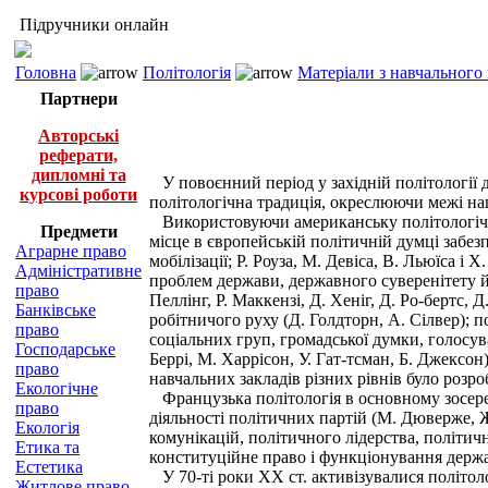
Підручники онлайн
Головна
Політологія
Матеріали з навчального
Партнери
Авторські
реферати,
дипломні та
У повоєнний період у західній політології д
курсові роботи
політологічна традиція, окреслюючи межі на
Використовуючи американську політологічну 
Предмети
місце в європейській політичній думці забез
Аграрне право
мобілізації; Р. Роуза, М. Девіса, В. Льюїса 
Адміністративне
проблем держави, державного суверенітету й де
право
Пеллінг, Р. Маккензі, Д. Хеніг, Д. Ро-бертс, 
Банківське
робітничого руху (Д. Голдторн, А. Сілвер); по
право
соціальних груп, громадської думки, голосуван
Господарське
Беррі, М. Харрісон, У. Гат-тсман, Б. Джексо
право
навчальних закладів різних рівнів було розр
Екологічне
Французька політологія в основному зосеред
право
діяльності політичних партій (М. Дюверже, Ж
Екологія
комунікацій, політичного лідерства, політи
Етика та
конституційне право і функціонування держа
Естетика
У 70-ті роки XX ст. активізувалися політоло
Житлове право