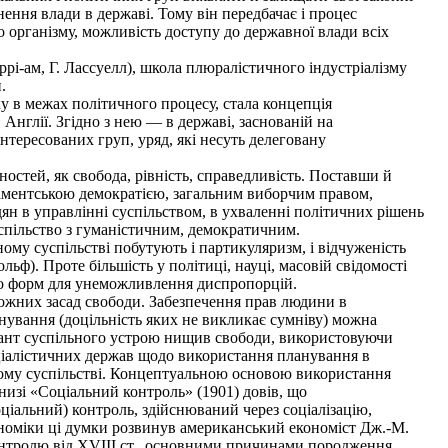
ення влади в державі. Тому він передбачає і процес
го організму, можливість доступу до державної влади всіх
і-ам, Г. Лассуелл), школа плюралістичного індустріалізму
.
у в межах політичного процесу, стала концепція
Англії. Згідно з нею — в державі, заснованій на
нтересованих груп, уряд, які несуть делеговану
стей, як свобода, рівність, справедливість. Поставши й
ламентською демократією, загальним виборчим правом,
н в управлінні суспільством, в ухваленні політичних рішень
успільство з гуманістичним, демократичним.
ому суспільстві побутують і партикуляризм, і відчуженість
ольф). Проте більшість у політиці, науці, масовій свідомості
ого форм для унеможливлення диспропорцій.
ожних засад свободи. Забезпечення прав людини в
анування (доцільність яких не викликає сумніву) можна
ріант суспільного устрою нищив свободи, використовуючи
оціалістичних держав щодо використання планування в
ному суспільстві. Концептуальною основою використання
низі «Соціальний контроль» (1901) довів, що
іальний) контроль, здійснюваний через соціалізацію,
ономіки ці думки розвинув американський економіст Дж.-М.
контролю від XVIII ст., основними причинами породження