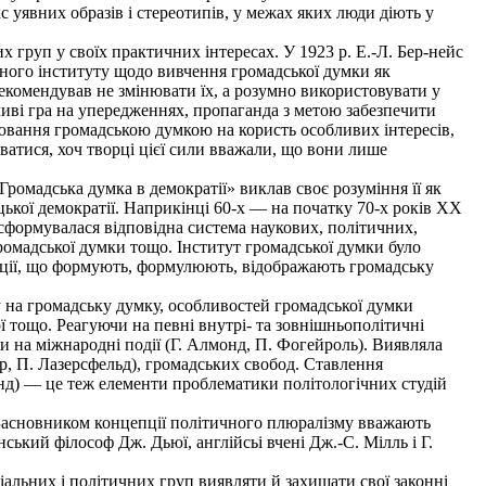
 уявних образів і стереотипів, у межах яких люди діють у
груп у своїх практичних інтересах. У 1923 р. Е.-Л. Бер-нейс
ного інституту щодо вивчення громадської думки як
екомендував не змінювати їх, а розумно використовувати у
ливі гра на упередженнях, пропаганда з метою забезпечити
лювання громадською думкою на користь особливих інтересів,
уватися, хоч творці цієї сили вважали, що вони лише
ромадська думка в демократії» виклав своє розуміння її як
ької демократії. Наприкінці 60-х — на початку 70-х років XX
сформувалася відповідна система наукових, політичних,
ромадської думки тощо. Інститут громадської думки було
кації, що формують, формулюють, відображають громадську
у на громадську думку, особливостей громадської думки
ї тощо. Реагуючи на певні внутрі- та зовнішньополітичні
и на міжнародні події (Г. Алмонд, П. Фогейроль). Виявляла
ер, П. Лазерсфельд), громадських свобод. Ставлення
онд) — це теж елементи проблематики політологічних студій
 Засновником концепції політичного плюралізму вважають
ький філософ Дж. Дьюї, англійсьі вчені Дж.-С. Мілль і Г.
альних і політичних груп виявляти й захищати свої законні