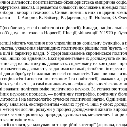
чної діяльності; позитивістсько-біхевіористська емпірична соці
кфуртська школа). Предметом більшості досліджень німецькі полі
вибори і виборчі технології. Сильні позиції в них і в царині компар
ологи — Т. Адорно, К. Баймер, Р. Дарендорф, Ф. Нойман, О. Флех
особливо у сфері політичної соціології), Канади, національні асоц
а об´єднує політологів Норвегії, Швеції, Фінляндії. У 1970 р. б
пції містять уявлення про управління як соціальну функцію, а п
ільства, ухвалення відповідних політичних рішень; пов´язують 
 цілі й характер влади. У сфері зацікавлень європейської політо
ркві, інших об´єднаннях. Експериментальне їх досліджують як по
 погляд на політику як діяльність, спрямовану на контроль і пр
визначена як діяльність, за допомогою якої різнобічні інтереси
ті для добробуту і виживання всієї спільності». Таке широке виз
 соціологічні аспекти політекономії та політології, вважаючи, 
ність суспільства, а самі виникають внаслідок діяльності економі
ні вважати політекономію політичною наукою. За усталеною тради
йних наукових процесів, — політичну географію, політичну біол
тологів і на методологію сучасної політичної науки. Одні вчені
ому аналізові, експериментам «малих груп»), інші у своїх досл
й метод чи логічні роздуми у процесі дослідження живить виро
них законів розвитку природи, суспільства, мислення». Попри на
ються незмінними.
огії склався, успадкувавши традиційні категорії (держава, влада