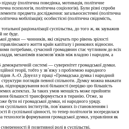
підходу (політична поведінка, мотивація, політичне
ична психологія, політична соціологія). Були різні спроби
 елементи предмета дослідження: загальносистемні (політична
олітична мобілізація); особистісні (політична свідомість,
отальної раціоналізації суспільства, до того ж, як зауважив
й не буде.
кої думки — чинників, які свідчать про рівень зрілості
управлінського життя країн капіталу і ринкових відносин.
тними потребами, сучасний громадянин стає чутливим до всіх
ладдя, механізмів взаємозв´язків між владою і народом, а
В демократичній системі — суверенітет громадської думки.
ійної теорії, тобто у зв´язку з проблемою народного
лідив А.-О. Доуелл у праці «Громадська думка і народний
 структури поглядів певної спільноти. Думку можна вважати
ода, підпорядкування волі більшості (нерідко цю більшість
окремих аспектах. За таких умов меншість може прийняти
ння більшості трансформується в тиранію. Отже, за
оже бути ні громадської думки, ні народного уряду.
 суспільних інститутів, пов´язаних із становленням і
ті й суспільної цінності, то тепер політологія зосередилася
ала технологія формування громадської думки, управління як
веренності й позитивної ролі в суспільстві.