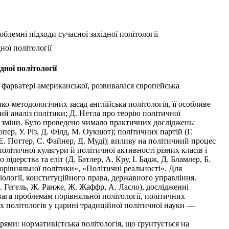
блемні підходи сучасної західної політології
ної політології
ної політології
 фарватері американської, розвивалася європейська
методологічних засад англійська політологія, її особливе
й аналіз політики; Д. Нетла про теорію політичної
чні зміни. Було проведено чимало практичних досліджень:
опер, У. Різ, Д. Філд, М. Оукшот); політичних партій (Г.
т, Е. Поттер, С. Файнер, Д. Муді); впливу на політичний процес
політичної культури й політичної активності різних класів і
лідерства та еліт (Д. Батлер, А. Кру, І. Бадж, Д. Бламлер, Б.
порівняльної політики», «Політичні реальності». Для
іології, конституційного права, державного управління.
 Гегель, Ж. Ранже, Ж. Жаффр, А. Ласло), дослідженні
вага проблемам порівняльної політології, політичних
 політологів у царині традиційної політичної науки —
рями: нормативістська політологія, що ґрунтується на