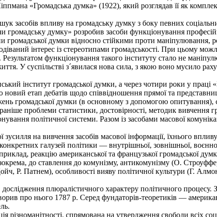
пмана «Громадська думка» (1922), який розглядав її як комплекс
 засобів впливу на громадську думку з боку певних соціальних 
ючи громадську думку» розробив засоби функціонування професій
и громадської думки відносно стійкими проти маніпулювання, р
одіваний інтерес із стереотипами громадськості. При цьому мож
к. Результатом функціонування такого інституту стало не маніпу
иття. У суспільстві з´явилася нова сила, з якою воно мусило рах
кий інститут громадської думки, а через чотири роки у праці «Г
о новий етап дебатів щодо співвідношення прямої та представниц
жень громадської думки (в основному з допомогою опитування), 
 раніше проблеми статистики, достовірності, методик вивчення г
нування політичної системи. Разом із засобами масової комуні
 зусилля на вивчення засобів масової інформації, їхнього вплив
 конкретних галузей політики — внутрішньої, зовнішньої, воєнно
приклад, реакцію американської та французької громадської думк
 зокрема, до ставлення до комунізму, антикомунізму (О. Строуфф
ойч, Р. Патнем), особливості вияву політичної культури (Г. Алм
 в дослідження плюралістичного характеру політичного процесу.
орив про нього 1787 р. Серед фундаторів-теоретиків — американс
ль.
 різноманітності, спрямована на утвердження свободи всіх соці