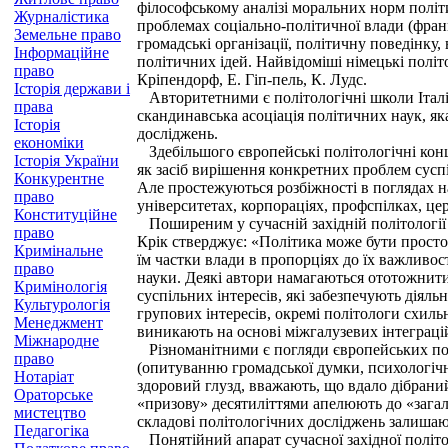
філософському аналізі моральних норм політи
Журналістика
проблемах соціально-політичної влади (фран
Земельне право
громадські організації, політичну поведінку, 
Інформаційне
політичних ідей. Найвідоміші німецькі політ
право
Кріпендорф, Е. Гіп-пель, К. Лудс.
Історія держави і
Авторитетними є політологічні школи Італії (
права
скандинавська асоціація політичних наук, як
Історія
досліджень.
економіки
Здебільшого європейські політологічні конце
Історія України
як засіб вирішення конкретних проблем сусп
Конкурентне
Але простежуються розбіжності в поглядах на
право
університетах, корпораціях, профспілках, це
Конституційне
Поширеним у сучасній західній політології є
право
Крік стверджує: «Політика може бути просто 
Кримінальне
їм частки влади в пропорціях до їх важливос
право
науки. Деякі автори намагаються ототожнити
Кримінологія
суспільних інтересів, які забезпечують діяль
Культурологія
групових інтересів, окремі політологи схиль
Менеджмент
виникають на основі міжгалузевих інтеграці
Міжнародне
Різноманітними є погляди європейських полі
право
(опитуванню громадської думки, психологічн
Нотаріат
здоровий глузд, вважають, що вдало дібрани
Ораторське
«призову» десятиліттями апелюють до «загаль
мистецтво
складові політологічних досліджень залиша
Педагогіка
Понятійний апарат сучасної західної політол