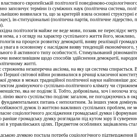
ластивого європейській політології поведінково-соціологічного 
но запозичує терміни із суміжних наук (політична система, політ
альнішою виявилася та, що за критерій взяла основні структурні
цес), ін-ституціональні (політична партія, політичне лідерство, п
).
ідна політологія майже не веде мови, позаяк не переслідує мету т
 нема, а з огляду на характер суспільного життя його, можливо, 
логія на процеси розвитку демократії, вияву реалізації громадсь
ака увага в основному є наслідком вияву тенденцій економічного, 
льного й активного типу особистості. Стимульований різномані
таючи вимогливішим щодо способів здійснення демократії, народов
політичному житті.
 стрижнева незаперечна аксіома, на яку ця система спирається. 
Першої світової війни розвивалися в річищі класичної конституц
ької думки в межах традиційної політичної науки найповніше дос
спектом домінуючого суспільно-політичного клімату чи стрижнем
еншістю, яка не поділяє її. Тобто, добровільна, хоч і неохоча зг
у, лінію якого суспільство поділяє загалом, не погоджуючись в 
із фундаментальних питань є непохитним. За інших умов домінува
 розбіжності думок із життєво важливих суспільних проблем, не м
асне соціологічного дослідження громадської думки і формування
раніше громадську думку розглядали під кутом зору її сувереннос
танні в управлінських цілях. Предметом особливих зацікавлень ст
ою думкою постала потреба соціологічного підтвердження її су