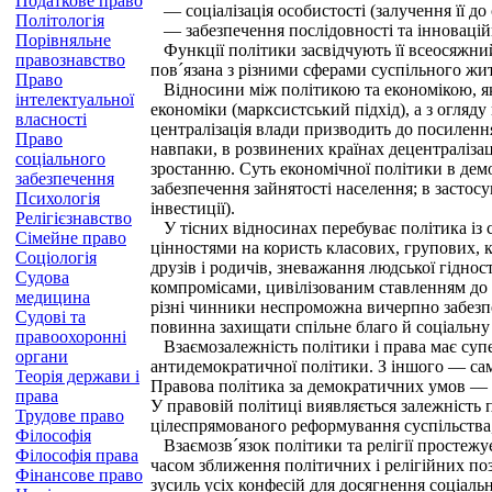
Податкове право
— соціалізація особистості (залучення її до
Політологія
— забезпечення послідовності та інноваційно
Порівняльне
Функції політики засвідчують її всеосяжний
правознавство
пов´язана з різними сферами суспільного жит
Право
Відносини між політикою та економікою, як д
інтелектуальної
економіки (марксистський підхід), а з огляду
власності
централізація влади призводить до посиленн
Право
навпаки, в розвинених країнах децентралізац
соціального
зростанню. Суть економічної політики в дем
забезпечення
забезпечення зайнятості населення; в засто
Психологія
інвестиції).
Релігієзнавство
У тісних відносинах перебуває політика із с
Сімейне право
цінностями на користь класових, групових, к
Соціологія
друзів і родичів, зневажання людської гідно
Судова
компромісами, цивілізованим ставленням до 
медицина
різні чинники неспроможна вичерпно забезпеч
Судові та
повинна захищати спільне благо й соціальну 
правоохоронні
Взаємозалежність політики і права має супе
органи
антидемократичної політики. З іншого — саме
Теорія держави і
Правова політика за демократичних умов — ц
права
У правовій політиці виявляється залежність 
Трудове право
цілеспрямованого реформування суспільства, 
Філософія
Взаємозв´язок політики та релігії простежуєт
Філософія права
часом зближення політичних і релігійних поз
Фінансове право
зусиль усіх конфесій для досягнення соціаль