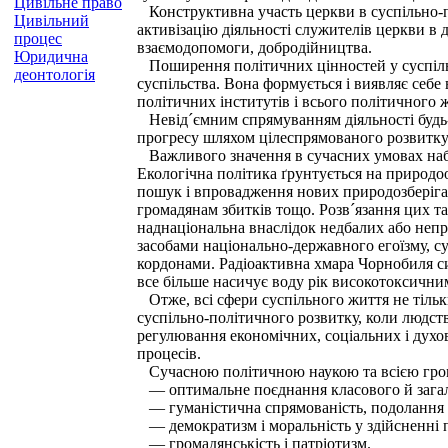
Цивільне право
Конструктивна участь церкви в суспільно-по
Цивільний
активізацію діяльності служителів церкви в
процес
взаємодопомоги, добродійництва.
Юридична
Поширення політичних цінностей у суспільст
деонтологія
суспільства. Вона формується і виявляє себе
політичних інститутів і всього політичного ж
Невід´ємним спрямуванням діяльності будь-
прогресу шляхом цілеспрямованого розвитку н
Важливого значення в сучасних умовах набу
Екологічна політика ґрунтується на природо
пошук і впровадження нових природозберіга
громадянам збитків тощо. Розв´язання цих т
наднаціональна внаслідок недбалих або непр
засобами національно-державного егоїзму, с
кордонами. Радіоактивна хмара Чорнобиля сил
все більше насичує воду рік високотоксичн
Отже, всі сфери суспільного життя не тільк
суспільно-політичного розвитку, коли людст
регулювання економічних, соціальних і духо
процесів.
Сучасною політичною наукою та всією гром
— оптимальне поєднання класового й загаль
— гуманістична спрямованість, подолання т
— демократизм і моральність у здійсненні 
— громадянськість і патріотизм.