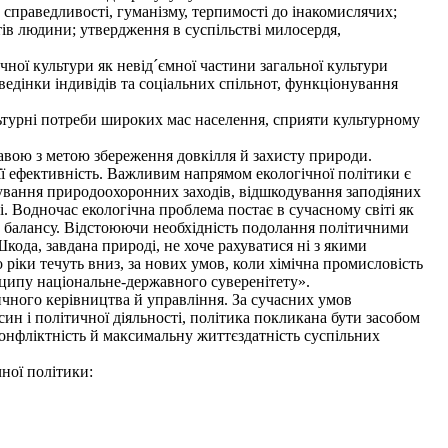
справедливості, гуманізму, терпимості до інакомислячих;
ів людини; утвердження в суспільстві милосердя,
ої культури як невід´ємної частини загальної культури
ведінки індивідів та соціальних спільнот, функціонування
ьтурні потреби широких мас населення, сприяти культурному
.
вою з метою збереження довкілля й захисту природи.
її ефективність. Важливим напрямом екологічної політики є
ування природоохоронних заходів, відшкодування заподіяних
. Водночас екологічна проблема постає в сучасному світі як
го балансу. Відстоюючи необхідність подолання політичними
ода, завдана природі, не хоче рахуватися ні з якими
 ріки течуть вниз, за нових умов, коли хімічна промисловість
ципу національне-державного суверенітету».
ичного керівництва й управління. За сучасних умов
н і політичної діяльності, політика покликана бути засобом
конфліктність й максимальну життєздатність суспільних
ної політики: