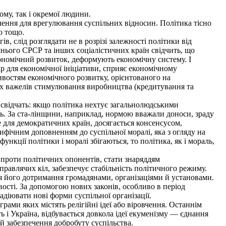
ому, так і окремої людини.
чення для врегулювання суспільних відносин. Політика тісно
ю тощо.
, слід розглядати не в розрізі залежності політики від
ишнього СРСР та інших соціалістичних країн свідчить, що
кономічний розвиток, деформують економічну систему. І
ір для економічної ініціативи, сприяє економічному
ивостям економічного розвитку, орієнтованого на
них важелів стимулювання виробництва (кредитування та
. свідчать: якщо політика нехтує загальнолюдськими
ль. За ста-лінщини, наприклад, нормою вважали доноси, зраду
е для демократичних країн, досягається консенсусом,
ифічним доповненням до суспільної моралі, яка з огляду на
кції політики і моралі збігаються, то політика, як і мораль,
 проти політичних опонентів, стати знаряддям
правлячих кіл, забезпечує стабільність політичного режиму.
я його дотримання громадянами, організаціями й установами.
вості. За допомогою нових законів, особливо в період
діювати нові форми суспільної організації.
рами яких містять релігійні ідеї або віровчення. Останнім
 і Україна, відбувається довкола ідеї екуменізму — єднання
й забезпечення добробуту суспільства.