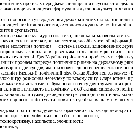
літичних процесах передбачає: поширення в суспільстві ідеалів 
 державотворчих процесах; формування духовно-культурних запит
ві пов´язане з утвердженням демократичних стандартів політичн
 в процесі політичного життя, охоплюючи культуру політичної по
иття в суспільстві.
якої держави є культурна політика, покликана задовольняти кул
ауки, освіти, літератури, мистецтва, засобів масової інформації
ває екологічна політика — система заходів, здійснюваних держа
охоронному законодавстві, рівень якого значною мірою визначає 
ючих технологій. Для України серйозними проблемами є фінанс
а інших проблем потребує політичних рішень на державному рівні
авомірних дій сусідів, які призводять до порушення екологічно
учасний німецький політичний діяч Оскар Лафонтен зауважує: «Шк
ою вітру розносила небезпеку по всьому світу. Стара істина, що
ими важкими металами, набула нового сенсу для тлумачення прин
и активно впливають на політику, а є об´єктами свідомого політ
во винайшло потужні демократичні регулятори політичних відноси
вних відносин, орієнтувати розвиток суспільства на мінімальну 
адсько-політичною думкою сформовано чіткі засади демократич
нолюдського, універсального й національного;
ехнократизму, насильства, злочинності;
політики;