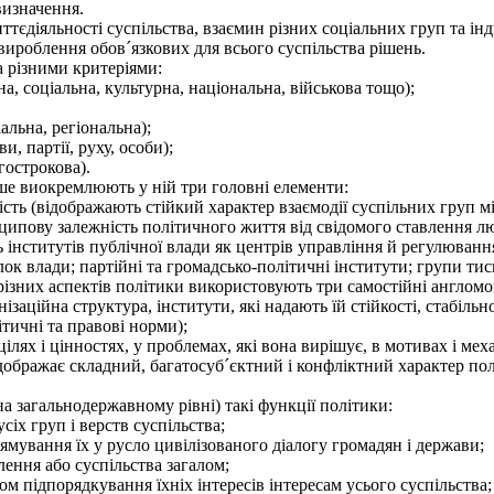
визначення.
діяльності суспільства, взаємин різних соціальних груп та інди
 вироблення обов´язкових для всього суспільства рішень.
різними критеріями:
 соціальна, культурна, національна, військова тощо);
льна, регіональна);
, партії, руху, особи);
гострокова).
е виокремлюють у ній три головні елементи:
сть (відображають стійкий характер взаємодії суспільних груп мі
ипову залежність політичного життя від свідомого ставлення лю
 інститутів публічної влади як центрів управління й регулюванн
ілок влади; партійні та громадсько-політичні інститути; групи тис
різних аспектів політики використовують три самостійні англомо
ізаційна структура, інститути, які надають їй стійкості, стабіль
літичні та правові норми);
цілях і цінностях, у проблемах, які вона вирішує, в мотивах і ме
бражає складний, багатосуб´єктний і конфліктний характер полі
 загальнодержавному рівні) такі функції політики:
іх груп і верств суспільства;
ямування їх у русло цивілізованого діалогу громадян і держави;
ення або суспільства загалом;
 підпорядкування їхніх інтересів інтересам усього суспільства;