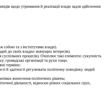
відів щодо утримання й реалізації влади задля здійснення
ж собою та з інститутами влади).
дей до своїх владно значущих інтересів).
я суспільних процесів). Охоплює такі елементи: сукупність
ку; громадські організації та рухи тощо.
вні терміни:
ності й здатності регулювати політичну поведінку людей
ханізмах винесення політичних рішень;
тичної діяльності, відносин різних соціальних груп,