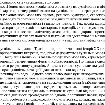
 складного світу суспільних відносин);
сті (онов-люваності) соціального розвитку як суспільства в ціл
 характер, неперервний вплив на суспільство й неперехідне зна
тя: економікою, мораллю, правом, релігією, культурою, екологіє
оводять теоретичні розробки західних та вітчизняних політологів
 на їхню взаємозалежність і взаємопов´язаність. Так, досвід кол
я авторитарних, навіть тоталітарних тенденцій, які гальмують е
ія влади ініціює плюралістичну демократію, яка відкриває прост
ократичних державах полягає в підтриманні адекватного її можл
суванні гнучкої системи оподаткування; у використанні ефектив
успільною мораллю. Трагічні сторінки вітчизняної історії XX ст
орпоративних інтересів, тоді різко деформується суспільна мора
сті. Поєднання політики із загальнолюдською мораллю, характерн
опозиції, запереченням фанатичної жертовності. Політика є спец
ити регулятивну функцію. А позаяк головні суспільне значущі фун
справедливість, хоча це їй далеко не завжди вдається.
речливу природу. З одного боку, право може бути використаним
 право визначає межі й можливості діяльності як опозиції, так і 
е діяльність, спрямована на вдосконалення права й забезпеченн
права від суспільного розвитку, реалізуються законотворчі можли
політика здатна кардинально змінювати суспільні відносини й за
ься в діяльності громадських об´єднань, політичних партій, прог
ицій, особливо в поліконфесійних суспільствах, до яких належить
них суспільних і політичних цілей, спрямованих на консолідацію 