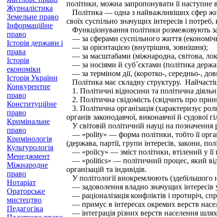
політики, можна запропонувати її наступне 
Журналістика
Політика — одна з найважливіших сфер життє
Земельне право
своїх суспільно значущих інтересів і потреб,
Інформаційне
Функціонування політики розмежовують за 
право
— за сферами суспільного життя (економічна,
Історія держави і
— за орієнтацією (внутрішня, зовнішня);
права
— за масштабами (міжнародна, світова, лока
Історія
— за носіями й суб´єктами (політика держави
економіки
— за терміном дії, (коротко-, середньо-, дов
Історія України
Політика має складну структуру. Найчастіш
Конкурентне
1. Політичні відносини та політична діяльні
право
2. Політична свідомість (свідчить про принц
Конституційне
3. Політична організація (характеризує роль
право
органів законодавчої, виконавчої й судової г
Кримінальне
У світовій політичній науці на позначення 
право
— «polity» — форма політики, тобто її орган
Кримінологія
(держава, партії, групи інтересів, закони, по
Культурологія
— «роїісу» — зміст політики, втілений у її 
Менеджмент
— «politics» — політичний процес, який відо
Міжнародне
організацій та індивідів.
право
У політології виокремлюють (здебільшого на
Нотаріат
— задоволення владно значущих інтересів ус
Ораторське
— раціоналізація конфліктів і протиріч, спр
мистецтво
— примус в інтересах окремих верств насел
Педагогіка
— інтеграція різних верств населення шляхом