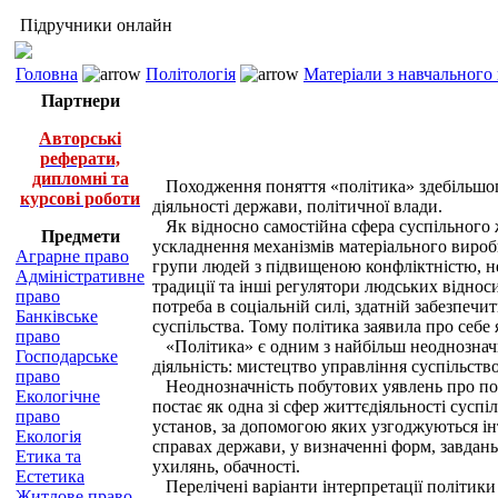
Підручники онлайн
Головна
Політологія
Матеріали з навчального
Партнери
Авторські
реферати,
дипломні та
Походження поняття «політика» здебільшого 
курсові роботи
діяльності держави, політичної влади.
Як відносно самостійна сфера суспільного ж
Предмети
ускладнення механізмів матеріального вироб
Аграрне право
групи людей з підвищеною конфліктністю, неп
Адміністративне
традиції та інші регулятори людських відно
право
потреба в соціальній силі, здатній забезпеч
Банківське
суспільства. Тому політика заявила про себе
право
«Політика» є одним з найбільш неоднозначн
Господарське
діяльність: мистецтво управління суспільст
право
Неоднозначність побутових уявлень про політ
Екологічне
постає як одна зі сфер життєдіяльності суспіл
право
установ, за допомогою яких узгоджуються інт
Екологія
справах держави, у визначенні форм, завдань, 
Етика та
ухилянь, обачності.
Естетика
Перелічені варіанти інтерпретації політики
Житлове право