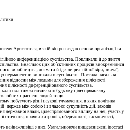
олітики
еля Аристотеля, в якій він розглядав основи організації та
ігійною диференціацією суспільства. Покликали її до життя
успільства. Внаслідок цих об´єктивних процесів виокремилися
го виробництва, догмати й ідеали релігійної віри, звичаї,
що перманентно виникали в суспільстві. Постала нагальна
ювання відносин між людьми для збереження цілісності
ння цілісності диференційованого суспільства.
 коли політикою називають будь-яку цілеспрямовану
истолюбних прагнень людей тощо.
тому побутують різні наукові тлумачення, в яких політика
ій, держав між собою і з владою; сукупність дій, заходів,
ня державної влади, цілеспрямованого впливу на неї; участь у
та її оточення; прояви хитрощів, обережності, таємничості,
ють найважливіші з них. Узагальнюючи вищезазначені іпостасі