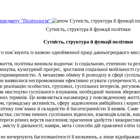
 предмету "Політологія"
Сутність, структура й функції п
Сутність, структура й функції політики
Сутність, структура й функції політики
пов´язують із назвою однойменної праці давньогрецького мислит
иття, політика виникла водночас із соціальною, етнічною та рел
ництва, культурний прогрес, зростання соціальної мобільності с
римиренністю. А механізми обміну й розподілу в сфері суспільно
син виявилися неспроможними ефективно усувати суперечності, 
ити реалізацію особистих, групових, суспільних інтересів, регул
 як мистецтво суспільного існування, необхідний чинник збереже
их термінів. Це виявляється насамперед у повсякденному житті,
вом, громадську активність, сферу задоволення амбіційних і кор
ику пов´язана зі складністю й багатогранністю її виявів. Саме 
ьства; система певних суспільних відносин, взаємодія класів, нац
ереси різних верств населення; прагнення здобуття і використан
змісту її діяльності; наміри, мета і способи дій правлячої еліти 
 не вичерпують багатоманітності її визначень, а лише відобража