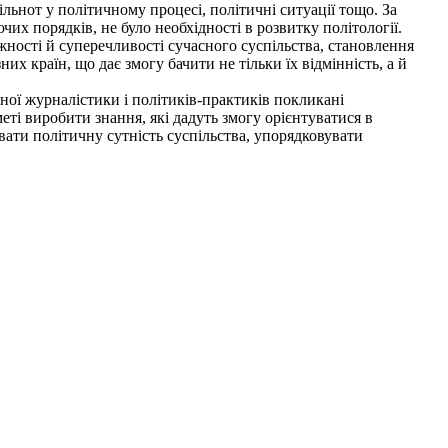
льнот у політичному процесі, політичні ситуації тощо. За
их порядків, не було необхідності в розвитку політології.
жності й суперечливості сучасного суспільства, становлення
х країн, що дає змогу бачити не тільки їх відмінність, а й
йної журналістики і політиків-практиків покликані
меті виробити знання, які дадуть змогу орієнтуватися в
ати політичну сутність суспільства, упорядковувати