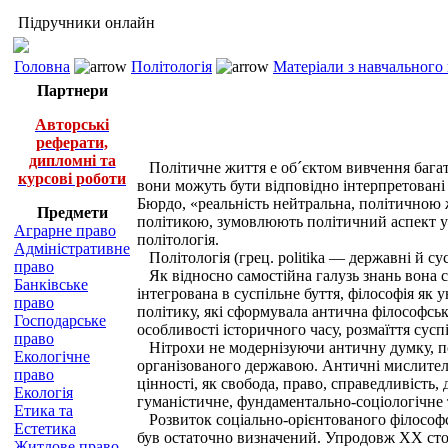
Підручники онлайн
Головна
Політологія
Матеріали з навчального
Партнери
Авторські
реферати,
дипломні та
Політичне життя е об´єктом вивчення багатьо
курсові роботи
вони можуть бути відповідно інтерпретовані 
Бюрдо, «реальність нейтральна, політичною ж 
Предмети
політикою, зумовлюють політичний аспект ус
Аграрне право
політологія.
Адміністративне
Політологія (грец. politika — державні й сус
право
Як відносно самостійна галузь знань вона ся
Банківське
інтегрована в суспільне буття, філософія я
право
політику, які сформувала антична філософськ
Господарське
особливості історичного часу, розмаїття сусп
право
Нітрохи не модернізуючи античну думку, пол
Екологічне
організованого державою. Античні мислителі 
право
цінності, як свобода, право, справедливість,
Екологія
гуманістичне, фундаментально-соціологічне 
Етика та
Розвиток соціально-орієнтованого філософськ
Естетика
був остаточно визначений. Упродовж XX столі
Житлове право