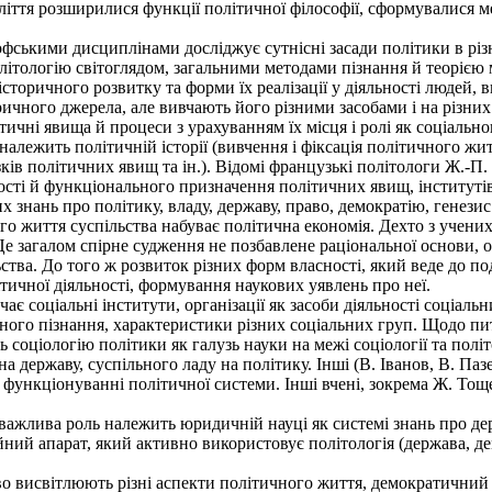
ліття розширилися функції політичної філософії, сформувалися м
ськими дисциплінами досліджує сутнісні засади політики в різно
ітологію світоглядом, загальними методами пізнання й теорією м
сторичного розвитку та форми їх реалізації у діяльності людей, в
ичного джерела, але вивчають його різними засобами і на різних 
ичні явища й процеси з урахуванням їх місця і ролі як соціально
алежить політичній історії (вивчення і фіксація політичного жи
зків політичних явищ та ін.). Відомі французькі політологи Ж.-
ності й функціонального призначення політичних явищ, інституті
 знань про політику, владу, державу, право, демократію, генезис
 життя суспільства набуває політична економія. Дехто з учени
е загалом спірне судження не позбавлене раціональної основи, о
ства. До того ж розвиток різних форм власності, який веде до по
ітичної діяльності, формування наукових уявлень про неї.
є соціальні інститути, організації як засоби діяльності соціальни
ного пізнання, характеристики різних соціальних груп. Щодо пит
ь соціологію політики як галузь науки на межі соціології та політ
 на державу, суспільного ладу на політику. Інші (В. Іванов, В. Па
а функціонуванні політичної системи. Інші вчені, зокрема Ж. То
ажлива роль належить юридичній науці як системі знань про держ
ий апарат, який активно використовує політологія (держава, дем
 висвітлюють різні аспекти політичного життя, демократичний с