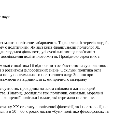
х наук
акт мають політичне забарвлення. Торкаючись інтересів людей,
лому є політичним. Як зауважив французький політолог Ж.
и людської діяльності, усі суспільні явища пов´язані з
— дослідження політичного життя. Провідною серед них є
 якої є політика і її відносини з особистістю та суспільством.
й з розвитком філософських знань. Оскільки політика була
ючи пошук оптимального політичного ладу. Знання про
зважаючи на відмінність їх емпіричного матеріалу,
є сутністю, провідним началом спільного життя людей,
а (Платон), дослідили такі політичні, соціальні, моральні
ні концепції політики і влади, які отримали політичне,
тку XX ст. статус політичної філософії, як і політології, не
ися, а в 50—60-х роках настав «бум» політико-філософських та