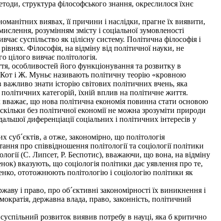
етоди, структура філософського знання, окреслилося їхнє
манітних виявах, її причини і наслідки, прагне їх виявити,
ислення, розумінням змісту і соціальної зумовленості
ивчає суспільство як цілісну систему. Політична філософія і
рівнях. Філософія, на відміну від політичної науки, не
го цілого вивчає політологія.
ття, особливостей його функціонування та розвитку в
П. Кот і Ж. Муньє називають політичну теорію «кровною
в важливо знати історію світових політичних вчень, яка
 політичних категорій, їхній вплив на політичне життя.
х вважає, що нова політична економія повинна стати основою
скільки без політичної економії не можна зрозуміти природи
дальшої диференціації соціальних і політичних інтересів у
х суб´єктів, а отже, закономірно, що політологія
ання про співвідношення політології та соціології політики
ології (С. Липсет, Р. Беспотис), вважаючи, що вона, на відміну
зенок) вказують, що соціологія політики дає уявлення про те,
щенко, ототожнюють політологію і соціологію політики як
аву і право, про об´єктивні закономірності їх виникнення і
ократія, державна влада, право, законність, політичний
успільний розвиток виявив потребу в науці, яка б критично