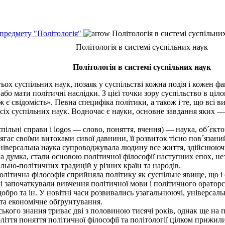
 предмету "Політологія"
Політологія в системі суспільни
Політологія в системі суспільних наук
Політологія в системі суспільних наук
х суспільних наук, позаяк у суспільстві кожна подія і кожен ф
або мати політичні наслідки. З цієї точки зору суспільство в ці
є свідомість». Певна специфіка політики, а також і те, що всі вид
іх суспільних наук. Водночас є науки, основне завдання яких 
пільні справи і logos — слово, поняття, вчення) — наука, об´єктом
гає своїми витоками сивої давнини, її розвиток тісно пов´язани
к універсальна наука супроводжувала людину все життя, здійсню
а думка, стали основою політичної філософії наступних епох, не
ільно-політичних традицій у різних країн та народів.
ітична філософія сприйняла політику як суспільне явище, що і 
започаткували вивчення політичної мови і політичного ораторств
 добро та ін. У новітні часи розвивались узагальнюючі, універсаль
та економічне обґрунтування.
ого знання триває дві з половиною тисячі років, однак ще на поча
ття поняття політичної філософії та політології цілком прижил