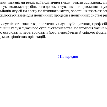
ми, механізми реалізації політичної влади, участь соціальних спі
наук зводилася здебільшого до коментування і виправдання існуюч
льйонів людей на арену політичного життя, зростання взаємозале
люється взаємодія політичних процесів і політичних систем різни
ях суспільствознавства, політичних наук, публіцистики, професі
і інші галузі сучасного суспільствознавства, політологія має на 
о освоювати, перетворювати його, передбачати й свідомо формув
ських ціннісних орієнтацій.
< Попередня