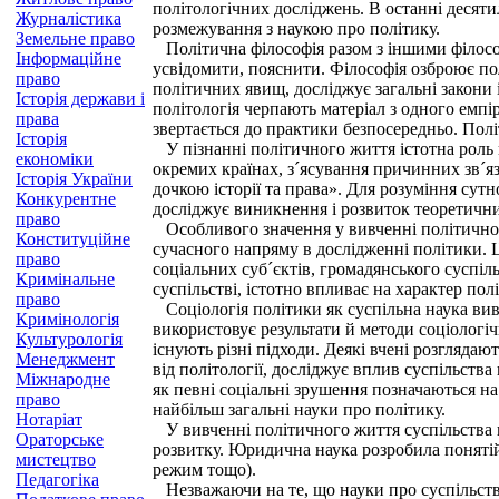
політологічних досліджень. В останні десяти
Журналістика
розмежування з наукою про політику.
Земельне право
Політична філософія разом з іншими філософ
Інформаційне
усвідомити, пояснити. Філософія озброює пол
право
політичних явищ, досліджує загальні закони і
Історія держави і
політологія черпають матеріал з одного емпір
права
звертається до практики безпосередньо. Політ
Історія
У пізнанні політичного життя істотна роль н
економіки
окремих країнах, з´ясування причинних зв´я
Історія України
дочкою історії та права». Для розуміння сут
Конкурентне
досліджує виникнення і розвиток теоретичних
право
Особливого значення у вивченні політичного
Конституційне
сучасного напряму в дослідженні політики. Ц
право
соціальних суб´єктів, громадянського суспіль
Кримінальне
суспільстві, істотно впливає на характер пол
право
Соціологія політики як суспільна наука вивча
Кримінологія
використовує результати й методи соціологіч
Культурологія
існують різні підходи. Деякі вчені розглядают
Менеджмент
від політології, досліджує вплив суспільства
Міжнародне
як певні соціальні зрушення позначаються н
право
найбільш загальні науки про політику.
Нотаріат
У вивченні політичного життя суспільства в
Ораторське
розвитку. Юридична наука розробила понятійн
мистецтво
режим тощо).
Педагогіка
Незважаючи на те, що науки про суспільство