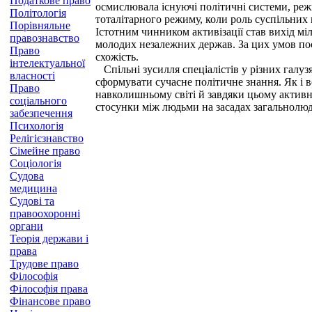
Податкове право
осмислювала існуючі політичні системи, режи
Політологія
тоталітарного режиму, коли роль суспільних 
Порівняльне
Істотним чинником активізації став вихід мі
правознавство
молодих незалежних держав. За цих умов поси
Право
схожість.
інтелектуальної
Спільні зусилля спеціалістів у різних галуз
власності
сформувати сучасне політичне знання. Як і вс
Право
навколишньому світі й завдяки цьому активн
соціального
стосунки між людьми на засадах загальнолюд
забезпечення
Психологія
Релігієзнавство
Сімейне право
Соціологія
Судова
медицина
Судові та
правоохоронні
органи
Теорія держави і
права
Трудове право
Філософія
Філософія права
Фінансове право