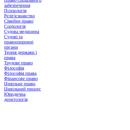
Право соціального
забезпечення
Психологія
Релігієзнавство
Сімейне право
Соціологія
Судова медицина
Судові та
правоохоронні
органи
Теорія держави і
права
Трудове право
Філософія
Філософія права
Фінансове право
Цивільне право
Цивільний процес
Юридична
деонтологія