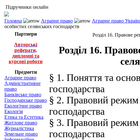
Підручники онлайн
Головна
Аграрне право
Аграрне право Україн
особистих селянських господарств
Партнери
Розділ 16. Правове р
Авторські
Розділ 16. Право
реферати,
дипломні та
селя
курсові роботи
Предмети
§ 1. Поняття та осно
Аграрне право
Адміністративне
господарства
право
Банківське право
§ 2. Правовий режим
Господарське право
Екологічне право
господарства
Екологія
Етика та Естетика
§ 3. Правовий режим
Житлове право
Журналістика
господарства
Земельне право
Інформаційне