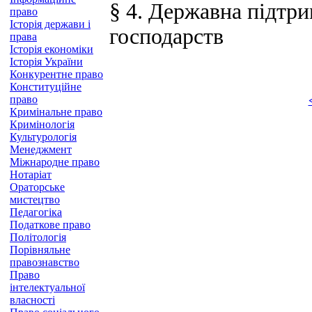
§ 4. Державна підтр
право
Історія держави і
господарств
права
Історія економіки
Історія України
Конкурентне право
Конституційне
право
Кримінальне право
Кримінологія
Культурологія
Менеджмент
Міжнародне право
Нотаріат
Ораторське
мистецтво
Педагогіка
Податкове право
Політологія
Порівняльне
правознавство
Право
інтелектуальної
власності