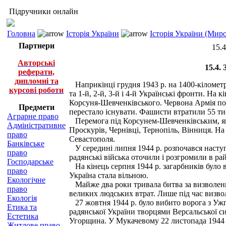
Підручники онлайн
Головна
Історія України
Історія України (Миро
Партнери
15.
Авторські
15.4.
реферати,
дипломні та
Наприкінці грудня 1943 р. на 1400-кілометро
курсові роботи
та 1-й, 2-й, 3-й і 4-й Українські фронти. На 
Корсуня-Шевченківського. Червона Армія поч
Предмети
перестало існувати. Фашисти втратили 55 ти
Аграрне право
Перемога під Корсунем-Шевченківським, яку 
Адміністративне
Проскурів, Чернівці, Тернопіль, Вінниця. На 
право
Севастополя.
Банківське
У середині липня 1944 р. розпочався наступ
право
радянські війська оточили і розгромили в рай
Господарське
На кінець серпня 1944 р. загарбників було в
право
Україна стала вільною.
Екологічне
Майже два роки тривала битва за визволення
право
великих людських втрат. Лише під час визвол
Екологія
27 жовтня 1944 р. було вибито ворога з Ужго
Етика та
радянської України творцями Версальської сис
Естетика
Угорщина. У Мукачевому 22 листопада 1944 р.
Житлове право