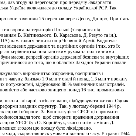
ма, дав згоду на переговори про передачу Закарпаття
ська Україна включалася до складу Української РСР. Так
іпро вони захопили 25 переправ через Десну, Дніпро, Прип’ять
 тил ворога на терито­рію Польщі (з’єднання під
анням В. Квітинського, В. Карасьова, Д. Резуто та ін.).
УПА) намагалися чинити опір Червоній Армії. Водночас
оти місцевих державних та партійних органів і тих, хто їх
 орган керівництва повстанським рухом та політичними
були масові репресії органів державної безпеки та внутрішніх
спричинилося до того, що в областях Західної України палали
джувалось виробництво озб­роєння, боєприпасів і
 т чавуну, близько 1,9 млн т сталі й понад 1,3 млн т прокату
х потужностей, відбудовано 88 % залізничних магістралей.
 - повністю або частково знищено понад 16 тис. промислових
и, школи і лікарні, засівати лани, відбудовувати житло. Однак
 реформи владних структур. Так, у лютому-березні 1944 р.
их справ і оборо­ни. За Конституцією СРСР ці наркомати
робилося задля того, щоб створити враження до­тримання
 справ УРСР був О. Корнійчук, якого потім замінив Д.
сименко; згодом цю посаду було ліквідовано.
заходи, скориставшись умовами воєнного часу. У травні 1944