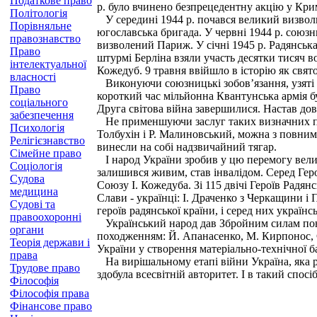
Податкове право
р. було вчинено безпрецедентну акцію у Крим
Політологія
У середині 1944 р. почався великий визвольн
Порівняльне
югославська бригада. У червні 1944 р. союзни
правознавство
визволений Париж. У січні 1945 р. Радянськ
Право
штурмі Берліна взя­ли участь десятки тисяч в
інтелектуальної
Кожедуб. 9 травня ввійшло в історію як свят
власності
Виконуючи союзницькі зобов’язання, узяті н
Право
короткий час мільйонна Квантунська армія бу
соціального
Друга світова війна завершилися. Настав дов
забезпечення
Не применшуючи заслуг таких визначних полк
Психологія
Толбухін і Р. Малиновський, можна з повним 
Релігієзнавство
ви­несли на собі надзвичайний тягар.
Сімейне право
І народ України зробив у цю перемогу велик
Соціологія
залишився живим, став інвалідом. Серед Героїв
Судова
Союзу І. Кожедуба. Зі 115 двічі Героїв Радя
медицина
Слави - українці: І. Драченко з Черкащини і
Судові та
героїв радянської країни, і серед них українс
правоохоронні
Український народ дав Збройним силам понад
органи
походженням: Й. Апанасенко, М. Кирпонос, 
Теорія держави і
України у створення матеріально-технічної 
права
На вирішальному етапі війни Україна, яка ра
Трудове право
здобула всесвітній авторитет. І в такий спо
Філософія
Філософія права
Фінансове право