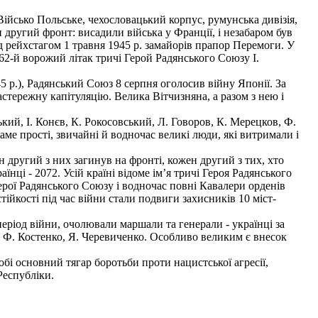
ійсько Польське, чехо­словацький корпус, румунська дивізія,
ли другий фронт: висадили війська у Франції, і незабаром був
д рейхстагом 1 травня 1945 р. замайорів прапор Перемоги. У
в 62-й ворожий літак тричі Герой Радянського Союзу І.
 p.), Радянський Союз 8 серпня оголосив війну Японії. За
астережну капітуляцію. Велика Вітчизняна, а разом з нею і
ий, І. Конєв, К. Рокосовський, Л. Говоров, К. Мерецков, Ф.
ме прості, звичайні й водночас великі люди, які витримали і
другий з них загинув на фронті, кожен другий з тих, хто
нці - 2072. Усій країні відоме ім’я тричі Героя Радянсько­го
ерої Радянського Союзу і водночас повні Кавалери орденів
ійкості під час війни стали подвиги захисників 10 міст-
еріод війни, очолювали маршали та генерали - українці за
 Ф. Костенко, Я. Черевиченко. Особливо великим є внесок
і основний тягар бо­ротьби проти нацистської агресії,
Республіки.