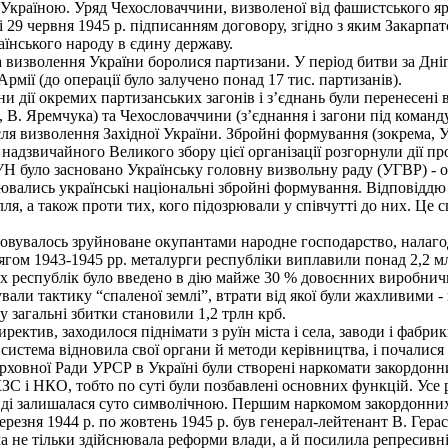
 Україною. Уряд Чехословаччини, визволеної від фашистського яр
29 червня 1945 р. підписанням договору, згідно з яким Закарпат
їнського народу в єдину державу.
а визволення України бо­ролися партизани. У період битви за Дн
рмії (до операції було залучено понад 17 тис. партизанів).
 дії окремих парти­занських загонів і з’єднань були перенесені в
В. Яремчука) та Чехословаччини (з’єднання і загони під командув
я визволення Західної України. Збройні формування (зокрема, 
надзвичайного Великого збору цієї організації розгорнули дії пр
 ОУН було засновано Українську головну визвольну раду (УГВР) -
ювались українські національні збройні формування. Відповіддю 
ля, а також проти тих, кого підозрювали у співчутті до них. Це 
овувалось зруйноване окупантами народне господарство, налаго
ягом 1943-1945 pp. металурги республіки виплавили понад 2,2 млн
х республік було введено в дію майже 30 % довоєнних виробничи
вали тактику “спале­ної землі”, втрати від якої були жахливими
 загальні збитки становили 1,2 трлн крб.
ектив, заходилося піднімати з руїн міста і села, заводи і фабрик
система відновила свої органи й методи керівництва, і почалися
ерховної Ради УРСР в Україні були створені наркомати закордонн
 і НКО, тобто по суті були позбавлені основ­них функцій. Усе 
вді залишалася суто символічною. Першим наркомом закордонних
резня 1944 р. по жовтень 1945 р. був генерал-лейтенант В. Гера
не тільки здійснювала реформи влади, а й посилила репресивні 