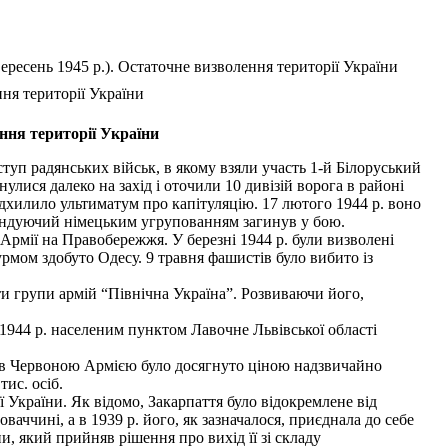
вересень 1945 p.). Остаточне визволення території України
ння території України
ення території України
туп радянських військ, в якому взяли участь 1-й Білоруський
унулися далеко на захід і оточили 10 дивізій ворога в районі
дхилило ультиматум про капітуляцію. 17 лютого 1944 р. воно
омандуючий німецьким угрупованням загинув у бою.
рмії на Правобережжя. У березні 1944 р. були визволені
турмом здобуто Одесу. 9 травня фашистів було вибито із
и групи армій “Північна Україна”. Розвиваючи його,
 1944 р. населеним пунктом Лавочне Львівської області
іхів Червоною Армією було досягнуто ціною надзвичайно
ис. осіб.
 України. Як відомо, Закарпаття було відокремлене від
аччині, а в 1939 р. його, як зазначалося, приєднала до себе
, який прийняв рішення про вихід її зі складу