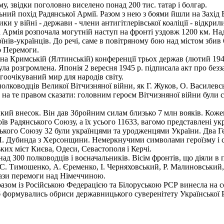
у, звідки поголовно виселено понад 200 тис. татар і болгар.
ий похід Радянської Армії. Разом з нею з боями йшли на Захід В
ки у війні - держави - члени антигітлерівської коаліції - відкри
а Армія розпочала могутній наступ на фронті уздовж 1200 км. На
оїнів-українців. До речі, саме в повітряно­му бою над містом зби
о Перемоги.
а Кримській (Ялтин­ській) конференції трьох держав (лютий 1945
ла розгромлена. Японія 2 вересня 1945 р. підписала акт про безз
гоочікуваний мир для народів світу.
оводців Великої Вітчизняної війни, як Г. Жуков, О. Василевськ
на те правом сказати: головним героєм Вітчизняної війни були са
ий внесок. Він дав Збройним силам близько 7 млн вояків. Кожен 
 Радянського Союзу, а їх усього 11633, вагомо представ­лені украї
нського Союзу 32 були українцями та уродженцями України. Два Г
 П. Дубинда з Херсонщини. Немеркнучими символами героїзму і ст
ьких міст Києва, Одеси, Севастополя і Керчі.
 300 полководців і воєначальників. Вісім фронтів, що діяли в п
С. Тимошенко, А. Єременко, І. Черняховський, Р. Малиновський,
бази перемоги над Німеччиною.
зом із Російською Федерацією та Білоруською РСР винесла на соб
сіб формувались обриси державницького суверенітету Української 