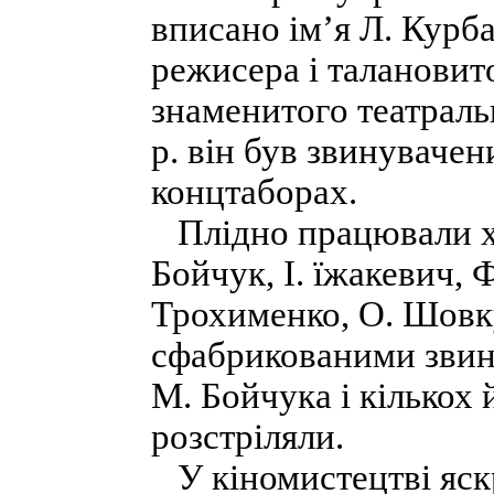
вписано ім’я Л. Курба
режисера і талановито
знаменитого театраль
р. він був звинувачен
концтаборах.
Плідно працювали ху
Бойчук, І. їжакевич,
Трохименко, О. Шовкун
сфабрикованими звин
М. Бойчука і кількох й
розстріляли.
У кіномистецтві яск