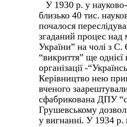
У 1930 р. у науково
близько 40 тис. науко
почалося переслідува
згаданий процес над
України” на чолі з С
“викриття” ще однієї
організації -“Україн
Керівництво нею при
вченого заарештували
сфабрикована ДПУ “с
Грушевському дозвол
у вигнанні. У 1934 р.