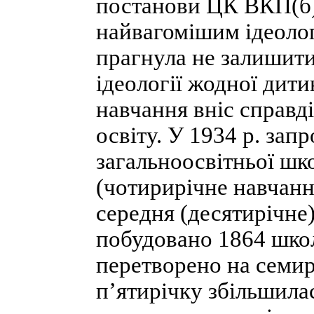
постанови ЦК ВКП(б)
найвагомішим ідеолог
прагнула не залишити
ідеології жодної дити
навчання вніс справд
освіту. У 1934 р. за
загальноосвітньої шко
(чотирирічне навчання
середня (десятирічне)
по­будовано 1864 шко
перетворено на семирі
п’ятирічку збільшилас