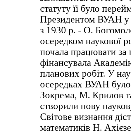
статуту її було пере
Президентом ВУАН у 1
з 1930 р. - О. Богомо
осередком наукової р
почала працювати за
фінансувала Академі
планових робіт. У на
осередках ВУАН було 
Зокрема, М. Крилов т
створили нову наукову
Світове ви­знання діс
математиків Н. Ахієз