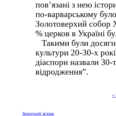
пов’язані з нею істор
по-варварсь­кому бул
Золотоверхий собор XI
% церков в Україні бу
Такими були досягнен
культури 20-30-х рок
діаспори назвали 30-
відродження”.
<
Зворотний зв'язок