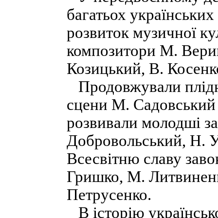
багатьох україн­ських
розвиток музичної ку
композитори М. Верик
Козицький, В. Косенк
Продовжували плідно
сцени М. Садовський і
розвивали молодші за 
Добровольський, Н. 
Всесвітню славу заво
Гришко, М. Литвиненк
Петрусенко.
В історію українсько