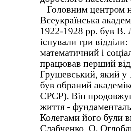
Головним центром на
Всеукраїнська академ
1922-1928 pp. був В.
існували три відділи:
математичний і соціа
працював перший відд
Грушевський, який у 1
був обраний академік
CPCP). Він продовжу
життя - фундаменталь
Колегами його були ви
Слабченко, О. Оглобл