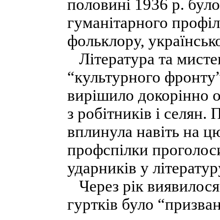
половині 1936 р. було
гуманітарного профілю
фольклору, українсько
Література та мистец
“культурного фронту”
вирішило докорінно о
з робітників і селян.
вплинула навіть на ц
профспілки проголос
ударників у літератур
Через рік виявилося,
гуртків було “призван