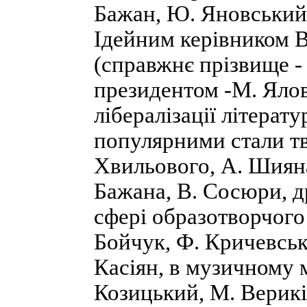
Бажан, Ю. Яновський,
Ідейним керівником 
(справжнє прізвище - 
президентом -М. Ялов
лібералізації літерат
популярними стали тв
Хвильового, А. Шияна
Бажана, В. Сосюри, др
сфері образотворчого
Бойчук, Ф. Кричевськ
Касіян, в музичному м
Козицький, М. Верикі