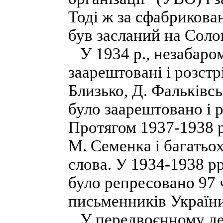
Тоді ж за сфабрикова
був засланий на Соло
У 1934 p., незабаром
заарештовані і розстр
Близько, Д. Фальківсь
було заарештовано і р
Протягом 1937-1938 p
М. Семенка і багатьо
слова. У 1934-1938 pp
було репресовано 97 ч
письменників України 
У передвоєнному дес