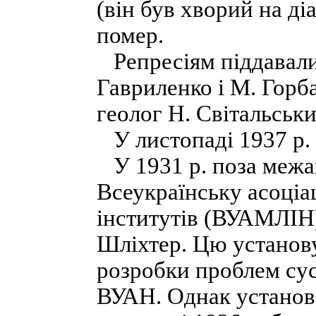
(він був хворий на ді
помер.
Репресіям піддавалис
Гаврилен­ко і М. Горб
геолог Н. Світальськи
У листопаді 1937 р. 
У 1931 р. поза межа
Всеукраїнську асоці­
інститутів (ВУАМЛІН)
Шліхтер. Цю установу
розробки проблем сус
ВУАН. Однак установа