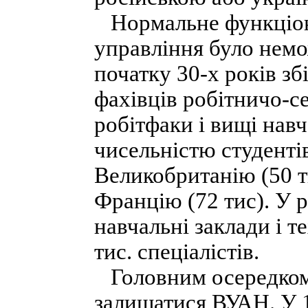
Нормальне функціону
управління було немож
початку 30-х років з
фахівців робітничо-с
робітфаки і вищі навч
чисельністю студентів
Великобританію (50 ти
Францію (72 тис). У 
навчальні заклади і т
тис. спеціалістів.
Головним осередком 
залишатися ВУАН. У 1