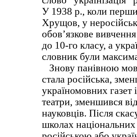
слово “українізація” 
У 1938 p., коли перш
Хрущов, у неросійсь­
обов’язкове вивчення
до 10-го класу, а укра
словник були максима
Знову панівною мово
стала росій­ська, зме
україномовних газет і
театри, зменшився від
науковців. Після скас
школах національних
російською або укра