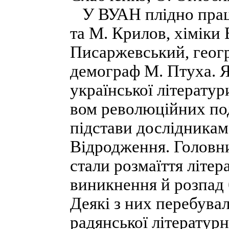
У ВУАН плідно працю
та М. Крилов, хіміки 
Писаржевський, геогр
демограф М. Птуха. 
української літератур
вом революційних поді
підстави до­слідника
Відродження. Головни
стали розмаїття літер
виникнення й розпад 
Деякі з них перебува
радянської літератур