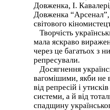
Довженка, І. Кавалері
Довженка “Арсенал”,
світового кіномистецт
Творчість українськи
мала яскраво вираже
через це багатьох з н
репресували.
Досягнення українськ
вагомі­шими, якби не 
від репресій і утискі
системи, а й від тота
спадщину українськог