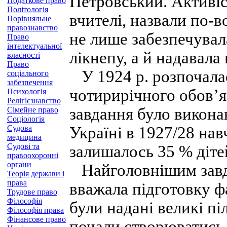
Петровський. Активіст
Податкове право
Політологія
вчителі, назвали по-
Порівняльне
правознавство
не лише забезпечувал
Право
інтелектуальної
лікнепу, а й надавала 
власності
Право
У 1924 р. розпочала
соціального
забезпечення
чотирирічно­го обов’я
Психологія
Релігієзнавство
завдання було виконан
Сімейне право
Соціологія
Судова
Україні в 1927/28 на
медицина
Судові та
залишалось 35 % діте
правоохоронні
органи
Найголовнішим завда
Теорія держави і
права
вважала підго­товку 
Трудове право
Філософія
були надані великі пі
Філософія права
Фінансове право
почали створюватись 