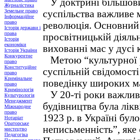
У доктрині більшови
Журналістика
Земельне право
суспільства важливе 
Інформаційне
право
революція. Основний 
Історія держави і
права
просвітницькій діяльн
Історія
економіки
вихованні мас у дусі 
Історія України
Конкурентне
Метою “культурної р
право
Конституційне
суспільній сві­домост
право
Кримінальне
поведінку широких м
право
Кримінологія
У 20-ті роки важлив
Культурологія
Менеджмент
будівництва була лік
Міжнародне
право
1923 р. в Україні бул
Нотаріат
Ораторське
неписьменність”, яке
мистецтво
Педагогіка