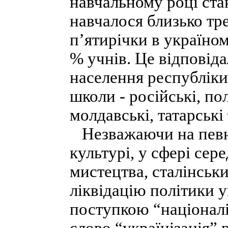
навчальному році ста
навчалося близько тр
п’ятирічки в україно
% учнів. Це відповіда
населення республіки
школи - російські, пол
молдавські, татарські 
Незважаючи на певні
культурі, у сфері сере
мистецтва, сталінськ
ліквідацію політики у
поступкою “націоналі