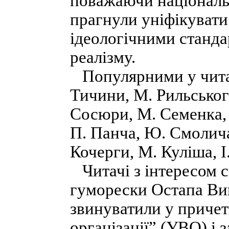
поважаючи національн
прагнули уніфікувати
ідеологічними станда
реалізму.
Популярними у читач
Тичини, М. Рильськог
Сосюри, М. Семенка, т
П. Панча, Ю. Смолича
Кочерги, М. Куліша, І
Читачі з інтересом с
гуморески Остапа Виш
звинуватили у причетн
організації” (УВО) і 