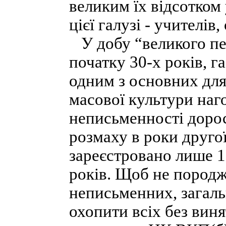
великим їх відсотком 
цієї галузі - учителів
У добу “великого пер
початку 30-х років, г
одним з основних для
масової культури наг
неписьменності дорос
розмаху в роки другої
зареєстровано лише 1
років. Щоб не породж
неписьменних, загаль
охопити всіх без виня