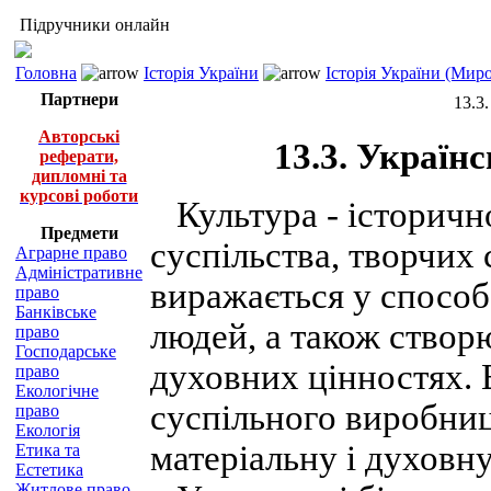
Підручники онлайн
Головна
Історія України
Історія України (Миро
Партнери
13.3
Авторські
13.3. Україн
реферати,
дипломні та
курсові роботи
Культура - історичн
Предмети
суспільства, творчих 
Аграрне право
Адміністративне
виражається у способа
право
Банківське
людей, а також створ
право
Господарське
духовних цінностях. 
право
Екологічне
суспільного виробниц
право
Екологія
матеріальну і духовну
Етика та
Естетика
Житлове право