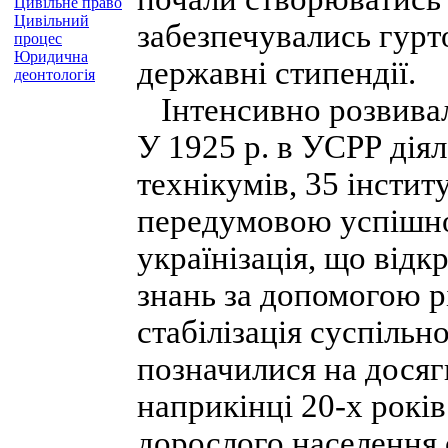
Цивільне право
Цивільний
забезпечувались гурт
процес
Юридична
державні стипендії.
деонтологія
Інтенсивно розвивала
У 1925 р. в УСРР діял
технікумів, 35 інстит
передумовою успішно
українізація, що відк
знань за допомо­гою р
стабілізація суспільн
позначилися на досяг
наприкінці 20-х рокі
доросло­го населення 