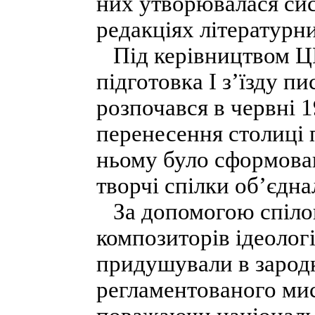
них утворювалася си
редакціях літературн
Під керівництвом ЦК
підготовка І з’їзду п
розпочався в червні 19
перенесення столиці 
ньому було сформова
творчі спілки об’єдн
За допомогою спілок
композиторів ідеологі
придушували в зародк
регламентованого мис