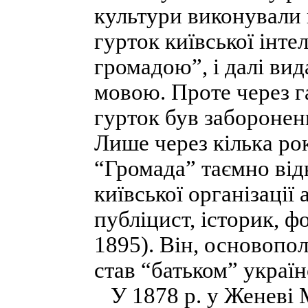
культури ви­конували 
гурток київської інте
громадою”, і далі вид
мовою. Проте через 
гурток був заборонен
Лише через кілька ро
“Громада” таємно від
київської організації
публіцист, історик, 
1895). Він, основопол
став “батьком” україн
У 1878 р. у Женеві 