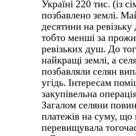
Україні 220 тис. (із с
позбавлено землі. Ма
десятини на ревізьку 
тобто менші за прож
ревізьких душ. До то
найкращі землі, а сел
позбавляли селян випа
угідь. Інтересам помі
закупівельна операція
Загалом селяни повин
платежів на суму, що
перевищувала тогочас