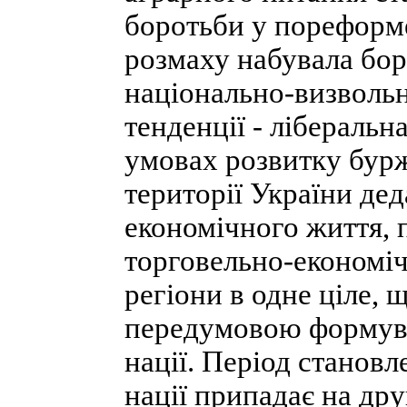
боротьби у пореформ
розмаху набувала бо­
національно-визвольн
тенденції - лібераль
умовах розвитку бурж
території України дед
економічного життя, 
торговельно-економічн
регіони в одне ціле,
передумовою формуван
нації. Період становл
нації припадає на дру