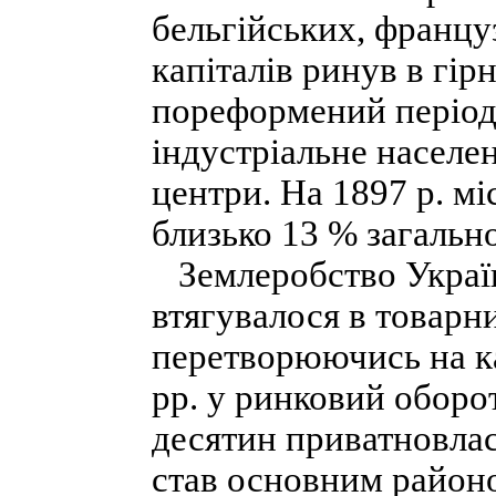
бельгійських, францу
капіталів ринув в гір
пореформений період
індустріальне населе
центри. На 1897 р. м
близько 13 % загально
Землеробство Україн
втягувалося в товарн
перетворюючись на ка
pp. у ринковий оборо
десятин приватновлас
став основним район