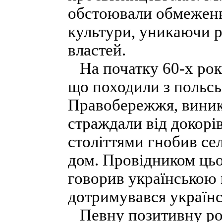
обстоювали обмеженн
культури, уникаючи р
властей.
На початку 60-х рокі
що походи­ли з польс
Правобережжя, виник 
страждали від докорів
століттями гнобив сел
дом. Провідником цьо
говорив українською 
дотримувався українс
Певну позитивну роб