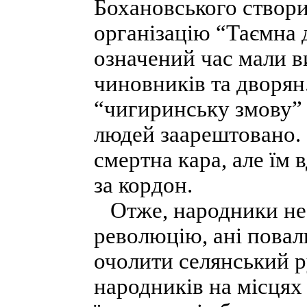
Бохановського створи
організацію “Таємна 
означений час мали в
чиновників та дворян.
“чигиринську змову” 
людей заарештовано.
смертна кара, але їм 
за кордон.
Отже, народники не з
революцію, ані повал
очолити селянський р
народників на місцях