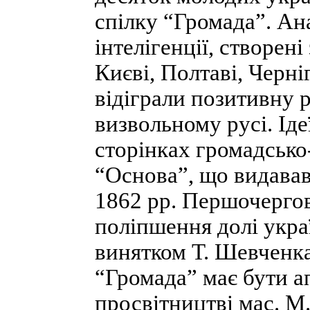
спілку “Громада”. Ана
інтелігенції, створені
Києві, Полтаві, Черніго
відіграли позитивну 
визвольному русі. Іде
сторінках громадськ
“Основа”, що видавав
1862 pp. Першочерго
поліп­шення долі украї
винятком Т. Шев­ченка
“Громада” має бути а
просвітництві мас. М