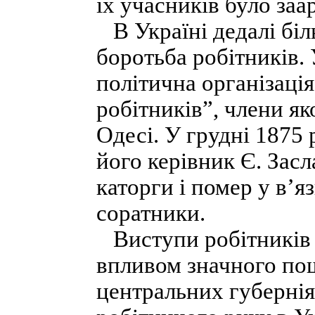
їх учасників було за
В Україні дедалі біл
боротьба ро­бітників.
політична організаці
робітників”, члени як
Одесі. У грудні 1875
його керівник Є. Зас
каторги і помер у в’я
соратники.
Виступи робітників п
впливом значного по
центральних губерніях