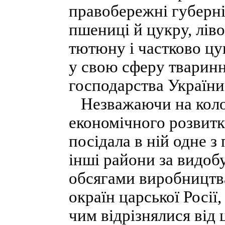
правобережні губерні
пшениці й цукру, лів
тютюну і частково цу
у свою сферу тваринни
господарства України
Незважаючи на колон
економічного розвитку
посідала в ній одне 
інші райони за видоб
обсягами виробництва
окраїн царської Росії
чим відрізнялися від 