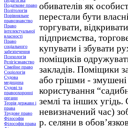
Педагогіка
обивателів як особист
Податкове право
Політологія
перестали бути власн
Порівняльне
правознавство
торгувати, відкриват
Право
інтелектуальної
підприємства, торгове
власності
Право
купувати і збувати р
соціального
забезпечення
поміщиків одружувати
Психологія
Релігієзнавство
закладів. Поміщики за
Сімейне право
Соціологія
Судова
або грішми - змушені 
медицина
Судові та
користування “садибну
правоохоронні
органи
землі та інших угідь
Теорія держави і
права
невизначений час) зо­
Трудове право
Філософія
р. селяни в обов’язк
Філософія права