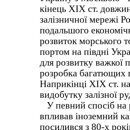
кінець XIX ст. довжин
залізничної мережі Ро
подальшого економіч
розвиток морського 
портом на півдні Укр
для розвитку важкої 
розробка багатющих п
Наприкінці XIX ст. н
видобутку залізної руд
У певний спосіб на р
впливав іно­земний ка
посилився з 80-х рок