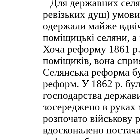
Для державних селян 
ревізьких душ) умови
одержали майже вдвічі
поміщицькі селяни, а
Хоча реформу 1861 р.
поміщиків, вона сприя
Селянська реформа б
реформ. У 1862 р. бу
господарства держав
зосереджено в руках м
розпочато військову 
вдосконалено постача