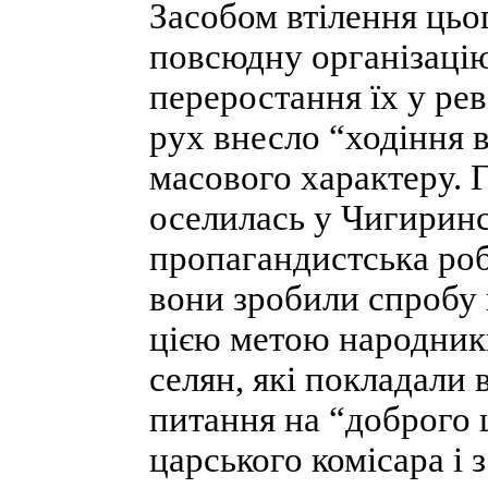
Засобом втілення цьо
повсюдну організацію
переростання їх у р
рух внесло “ходіння в
масово­го характеру. 
оселилась у Чигиринс
пропагандистська роб
вони зробили спробу п
цією метою народники
селян, які покладали 
питання на “доб­рого 
царського комісара і 