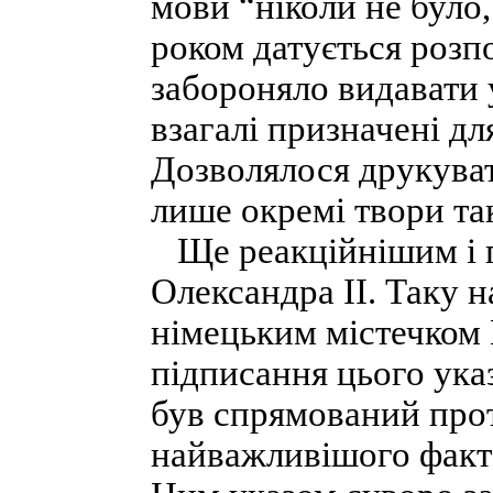
мови “ніколи не було,
роком датується розп
забороняло видавати 
взагалі призначені дл
Дозволялося друкувати
лише окремі твори та
Ще реакційнішим і г
Олександра II. Таку на
німецьким містечком 
підписання цього указ
був спрямований прот
найважливішого факто