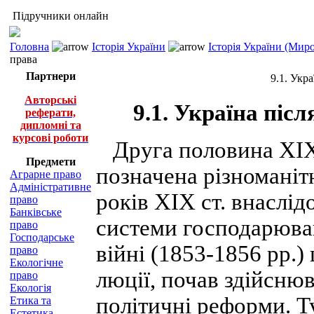
Підручники онлайн
Головна
Історія України
Історія України (Миро
права
Партнери
9.1. Укр
Авторські
9.1. Україна піс
реферати,
дипломні та
курсові роботи
Друга половина XIX ст
Предмети
позначена різ­номані
Аграрне право
Адміністративне
років XIX ст. внаслі
право
Банківське
системи господарюван
право
Господарське
війні (1853-1856 pp.)
право
Екологічне
люції, почав здійснюв
право
Екологія
політичні реформи. Т
Етика та
Естетика