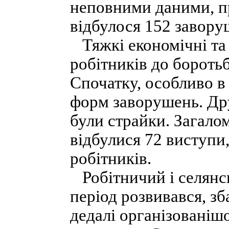
неповними даними, пр
відбулося 152 завору
Тяжкі економічні та
робітників до боротьб
Спочатку, особливо в
форм заворушень. Д
були страйки. Загалом
відбулися 72 виступи,
ро­бітників.
Робітничий і селянс
період роз­вивався, з
дедалі організованіш