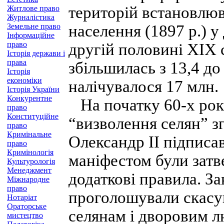
територій встановлюв
Житлове право
Журналістика
Земельне право
населення (1897 р.) у
Інформаційне
право
другій половині XIX 
Історія держави і
права
збільшилась з 13,4 до
Історія
економіки
налічувалося 17 млн.
Історія України
Конкурентне
На початку 60-х рокі
право
Конституційне
“визволення селян” зг
право
Кримінальне
Олександр II підписа
право
Кримінологія
маніфестом були затв
Культурологія
Менеджмент
додаткові правила. За
Міжнародне
право
проголошували скасу
Нотаріат
Ораторське
селянам і дворовим л
мистецтво