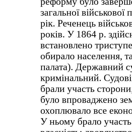
реформу було заверш
загальної військової 
рік. Реченець військо
років. У 1864 р. здій
встановлено триступе
обирало населення, т
палата). Державний су
кримінальний. Судові 
брали участь сторони
було впроваджено зе
охоплювало все еконо
У ньо­му брало участ