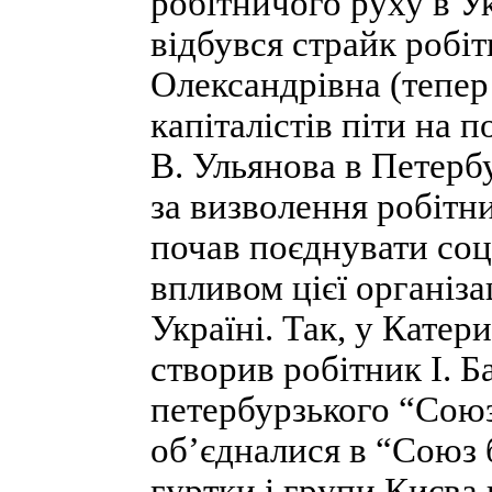
робітничого руху в У
відбувся страйк робі
Олександрів­на (тепер
капіталістів піти на 
В. Ульянова в Петерб
за визволення робітни
почав поєднувати соц
впливом цієї організа
Україні. Так, у Катер
створив робітник І. 
петербурзького “Союз
об’єдналися в “Союз 
гуртки і групи Києва 