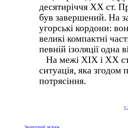
десятиріччя XX ст. Пр
був завершений. На за
угорські кордони: вон
великі компактні част
певній ізоляції одна в
На межі XIX і XX ст.
ситуація, яка згодом 
потрясіння.
<
Зворотний зв'язок