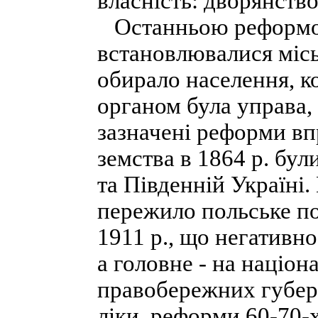
власність: дворянство
Останньою реформою 
встановлю­валися місь
обирало населення, к
органом була управа,
зазначені реформи вп
земства в 1864 р. бул
та Південній Україні.
пережило польське п
1911 p., що негативно
а головне - на націон
правобережних губер
ліки, реформи 60-70-х