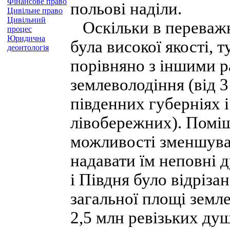
Фінансове право
польові наділи.
Цивільне право
Цивільний
Оскільки в переважні
процес
Юридична
була висо­кої якості,
деонтологія
порівняно з іншими р
землеволодіння (від 3
південних губерніях і
лівобережних). Помі
можливості зменшува
надавати їм неповні 
і Півдня було відріза
загальної площі земле
2,5 млн ревізьких ду