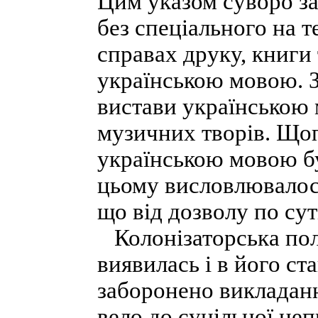
Цим указом суворо за
без спеціального на т
справах друку, книги
українською мовою. З
вистави українською 
музичних творів. Щоп
українською мовою бу
цьому висловлювалося
що від дозволу по сут
Колонізаторська пол
виявилась і в його ст
заборонено викладан
вело до суцільної не