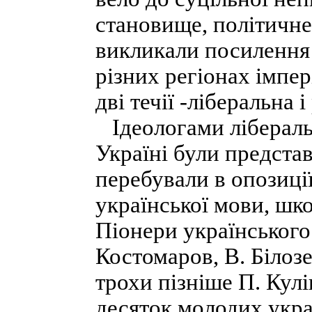
становище, політичне
викликали посилення
різних регіонах імпер
дві течії -ліберальна
Ідеологами ліберальн
Україні були представ
перебували в опозиції
української мови, шко
Піонери українського 
Костомаров, В. Білоз
трохи пізніше П. Кулі
десяток молодих укра