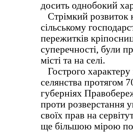
досить однобокий хар
Стрімкий розвиток ка
сільському господарс
пережитків кріпосниц
суперечності, були п
місті та на селі.
Гострого характеру 
селянства протягом 70
губерніях Правобереж
проти розверстання у
своїх прав на сервіту
ще більшою мірою пос