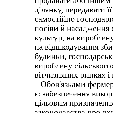
продавати або іншим
ділянку, передавати ї
самостійно господарю
посіви й насадження 
культур, на вироблен
на відшкодування зби
будинки, господарські
вироблену сільського
вітчизняних ринках і 
Обов'язками фермерс
є: забезпечення викор
цільовим призначенн
законодавства про охо