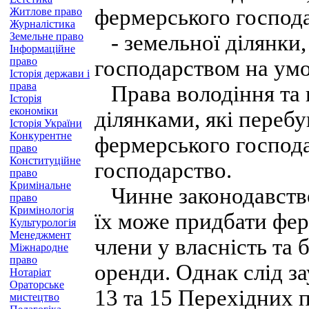
фермерського господа
Житлове право
Журналістика
Земельне право
- земельної ділянки
Інформаційне
право
господарством на умо
Історія держави і
права
Права володіння та 
Історія
економіки
ділянками, які перебу
Історія України
Конкурентне
фермерського господа
право
Конституційне
господарство.
право
Кримінальне
Чинне законодавство 
право
Кримінологія
їх може придбати фер
Культурологія
Менеджмент
члени у власність та 
Міжнародне
право
оренди. Однак слід з
Нотаріат
Ораторське
13 та 15 Перехідних
мистецтво