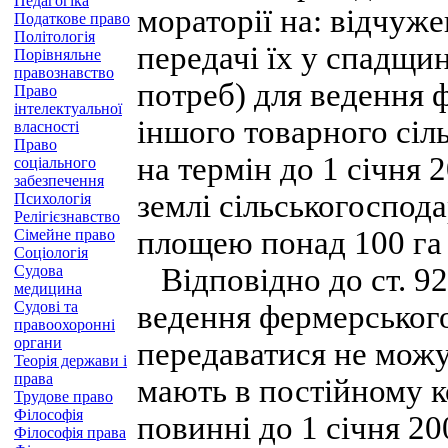
Педагогіка
мораторії на: відчуже
Податкове право
Політологія
передачі їх у спадщи
Порівняльне
правознавство
потреб) для ведення 
Право
інтелектуальної
іншого товарного сіл
власності
Право
на термін до 1 січня 
соціального
забезпечення
землі сільськогоспод
Психологія
Релігієзнавство
площею понад 100 га 
Сімейне право
Соціологія
Судова
Відповідно до ст. 92
медицина
Судові та
ведення фермерського
правоохоронні
органи
передаватися не можу
Теорія держави і
права
мають в постійному к
Трудове право
Філософія
повинні до 1 січня 2
Філософія права