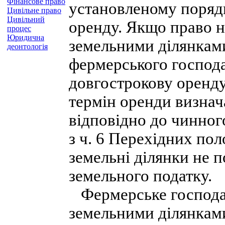
Фінансове право
установленому порядк
Цивільне право
Цивільний
оренду. Якщо право н
процес
Юридична
земельними ділянкам
деонтологія
фермерського господ
довгострокову оренду 
термін оренди визнач
відповідно до чинног
з ч. 6 Перехідних пол
земельні ділянки не 
земельного податку.
Фермерське господа
земельними ділянками