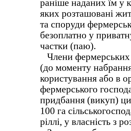
раніше наданих їм у к
яких розташовані жит
та споруди фермерськ
безоплатно у приватн
частки (паю).
Члени фермерських го
(до моменту набрання
користування або в о
фермерського господа
придбання (викуп) ци
100 га сільськогоспод
ріллі, у власність з 