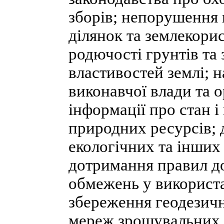
зборів; непорушення 
ділянок та землекори
родючості грунтів та
властивостей землі; 
виконавчої влади та 
інформації про стан і
природних ресурсів; 
екологічних та інших
дотримання правил до
обмежень у використан
збереження геодезичн
мереж зрошувальних 