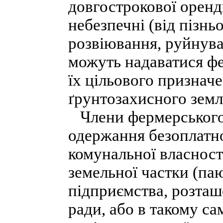
довгострокової оренд
небезпечні (від пізньо
розвіювання, руйнуван
можуть надаватися фе
їх цільового признач
ґрунтозахисного земл
Члени фермерського 
одержання безоплатно 
комунальної власност
земельної частки (па
підприємства, розташ
ради, або в такому са