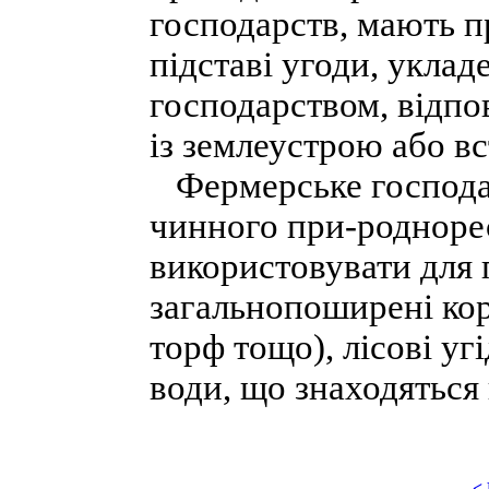
господарств, мають пр
підставі угоди, укла
господарством, відпо
із землеустрою або в
Фермерське господар
чинного при-роднорес
використовувати для 
загальнопоширені кори
торф тощо), лісові угі
води, що знаходяться 
<