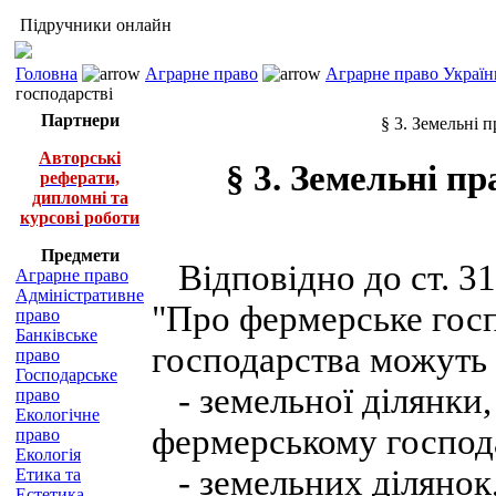
Підручники онлайн
Головна
Аграрне право
Аграрне право Україн
господарстві
Партнери
§ 3. Земельні 
Авторські
§ 3. Земельні п
реферати,
дипломні та
курсові роботи
Предмети
Відповідно до ст. 31 
Аграрне право
Адміністративне
"Про фермерське госп
право
Банківське
господарства можуть 
право
Господарське
- земельної ділянки,
право
Екологічне
фермерському господа
право
Екологія
- земельних ділянок
Етика та
Естетика