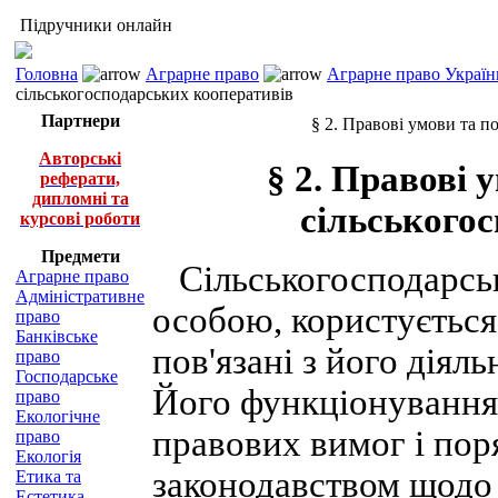
Підручники онлайн
Головна
Аграрне право
Аграрне право Україн
сільськогосподарських кооперативів
Партнери
§ 2. Правові умови та п
Авторські
§ 2. Правові 
реферати,
дипломні та
сільського
курсові роботи
Предмети
Сільськогосподарсь
Аграрне право
Адміністративне
особою, користується
право
Банківське
пов'язані з його діял
право
Господарське
Його функціонування
право
Екологічне
правових вимог і пор
право
Екологія
законодавством щодо
Етика та
Естетика