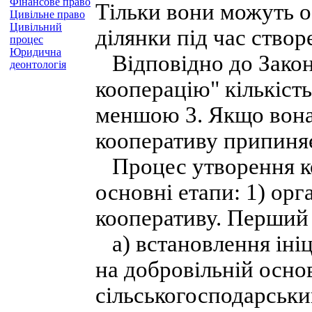
Фінансове право
Тільки вони можуть о
Цивільне право
Цивільний
ділянки під час створ
процес
Юридична
Відповідно до Закон
деонтологія
кооперацію" кількіст
меншою 3. Якщо вона
кооперативу припиняєт
Процес утворення ко
основні етапи: 1) орга
кооперативу. Перший м
а) встановлення ініц
на добровільній основ
сільськогосподарськи