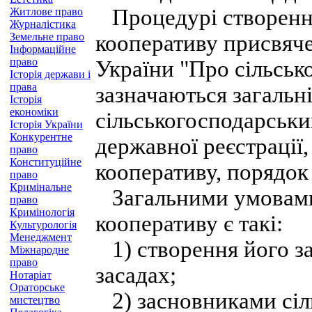
Процедурі створення
Житлове право
Журналістика
Земельне право
кооперативу присвяче
Інформаційне
право
України "Про сільськ
Історія держави і
права
зазначаються загальн
Історія
економіки
сільськогосподарськи
Історія України
Конкурентне
державної реєстрації,
право
Конституційне
кооперативу, порядок
право
Кримінальне
Загальними умовами 
право
Кримінологія
кооперативу є такі:
Культурологія
Менеджмент
1) створення його з
Міжнародне
право
засадах;
Нотаріат
Ораторське
2) засновниками сіл
мистецтво