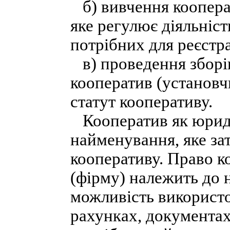
б) вивчення кооперат
яке регулює діяльніст
потрібних для реєстра
в) проведення зборів
кооператив (установчи
статут кооперативу.
Кооператив як юриди
найменування, яке за
кооперативу. Право к
(фірму) належить до 
можливість використо
рахунках, документах