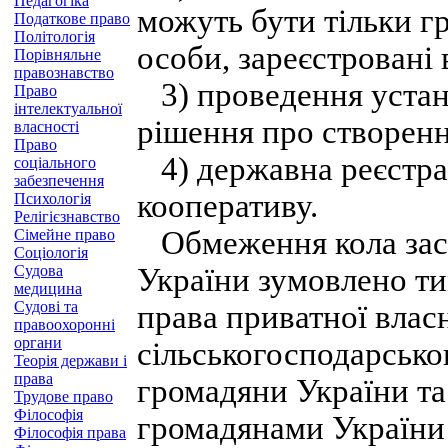
Педагогіка
можуть бути тільки г
Податкове право
Політологія
особи, зареєстровані 
Порівняльне
правознавство
3) проведення устан
Право
інтелектуальної
рішення про створенн
власності
Право
4) державна реєстрац
соціального
забезпечення
кооперативу.
Психологія
Релігієзнавство
Обмеження кола зас
Сімейне право
Соціологія
Судова
України зумовлено ти
медицина
Судові та
права приватної власн
правоохоронні
органи
сільськогосподарсько
Теорія держави і
права
громадяни України та
Трудове право
Філософія
громадянами України
Філософія права