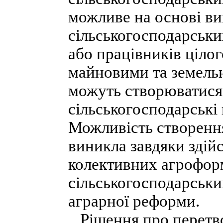
можливе на основі ви
сільськогосподарськ
або працівників цілог
майновими та земель
можуть створюватися
сільськогосподарські 
Можливість створенн
виникла завдяки здій
колективних агрофор
сільськогосподарськи
аграрної реформи.
Рішення про перетво